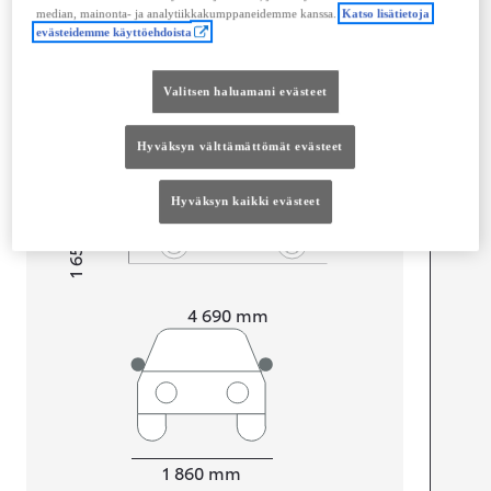
Mitat ja tilavuus
median, mainonta- ja analytiikkakumppaneidemme kanssa.
Katso lisätietoja
evästeidemme käyttöehdoista
Ovet
4
Istuimet
5
Tavaratilan tilavuus
452
L
Valitsen haluamani evästeet
Hyväksyn välttämättömät evästeet
Hyväksyn kaikki evästeet
mm
1 650
Korkeus
Pituus
4 690
mm
Leveys
1 860
mm