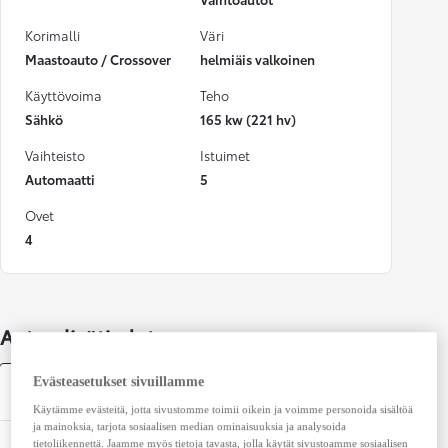
Korimalli
Väri
Maastoauto / Crossover
helmiäis valkoinen
Käyttövoima
Teho
Sähkö
165 kw (221 hv)
Vaihteisto
Istuimet
Automaatti
5
Ovet
4
Auton lisätiedot
Evästeasetukset sivuillamme
Tekniset tiedot
Käytämme evästeitä, jotta sivustomme toimii oikein ja voimme personoida sisältöä
ja mainoksia, tarjota sosiaalisen median ominaisuuksia ja analysoida
tietoliikennettä. Jaamme myös tietoja tavasta, jolla käytät sivustoamme sosiaalisen