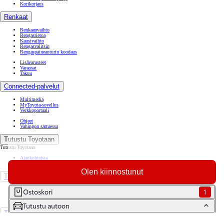
Korikorjaus
Renkaat
Renkaanvaihto
Rengastietoa
Kausivaihto
Rengasvalitsin
Rengaspaineanturin koodaus
Lisävarusteet
Varaosat
Takuu
Connected-palvelut
Multimedia
MyToyota-sovellus
Verkkoportaali
Ohjeet
Vahingon sattuessa
Tutustu Toyotaan
Tutustu Toyotaan
Ajankohtaista
Toyota Way -asiakasjulkaisu
Olen kiinnostunut
Toyota Suomessa
Toyotan lehdistöpankki
Ostoskori
1
Yhdessä pidemmälle
Tutustu autoon
TOYOTA GAZOO Racing