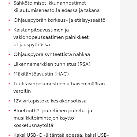
Sähkötoimiset ikkunannostimet
kiilautumisenestolla edessä ja takana
Ohjauspyörän korkeus- ja etäisyyssäätö
Kaistanpitoavustimen ja
vakionopeussäätimen painikkeet
ohjauspyörässä
Ohjauspyörä synteettistä nahkaa
Liikennemerkkien tunnistus (RSA)
Mäkilähtöavustin (HAC)
Tuulilasinpesunesteen alhaisen määrän
varoitin
12V virtapistoke keskikonsolissa
Bluetooth® -puhelimen puhelu- ja
musiikkitoimintojen käyttö
kosketusnäytöltä
Kaksi USB-C -liitäntää edessä, kaksi USB-