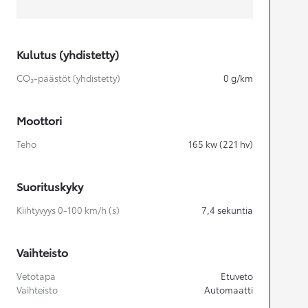
Kulutus (yhdistetty)
CO₂-päästöt (yhdistetty)
0
g/km
Moottori
Teho
165
kw (221 hv)
Suorituskyky
Kiihtyvyys 0-100 km/h (s)
7,4
sekuntia
Vaihteisto
Vetotapa
Etuveto
Vaihteisto
Automaatti