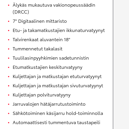
Älykäs mukautuva vakionopeussäädin
(DRCC)
7" Digitaalinen mittaristo
Etu- ja takamatkustajien ikkunaturvatyynyt
Talvirenkaat aluvantein 18"
Tummennetut takalasit
Tuulilasinpyyhkimien sadetunnistin
Etumatkustajien keskiturvatyyny
Kuljettajan ja matkustajan etuturvatyynyt
Kuljettajan ja matkustajan sivuturvatyynyt
Kuljettajan polviturvatyyny
Jarruvalojen hätäjarrutustoiminto
Sähkötoiminen käsijarru hold-toiminnolla
Automaattisesti tummentuva taustapeili