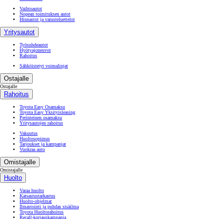
Vaihtoautot
Nopean toimituksen autot
Hinnastot ja varusteluettelot
Yritysautot
Työsuhdeautot
Hyötyajoneuvot
Rahoitus
Sähköistetyt voimalinjat
Ostajalle
Ostajalle
Rahoitus
Toyota Easy Osamaksu
Toyota Easy Yksityisleasing
Perinteinen osamaksu
Yritysautojen rahoitus
Vakuutus
Huoltosopimus
Tarjoukset ja kampanjat
Vuokraa auto
Omistajalle
Omistajalle
Huolto
Varaa huolto
Katsastustarkastus
Huolto-ohjelmat
Ilmastointi ja puhdas sisäilma
Toyota Huoltorahoitus
Recall-korjauskampanja