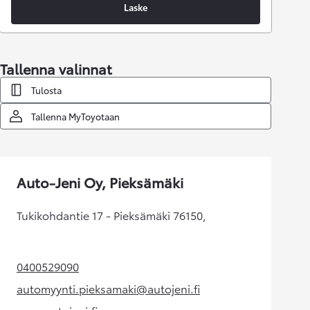
Laske
Tallenna valinnat
Tulosta
Tallenna MyToyotaan
Auto-Jeni Oy, Pieksämäki
Tukikohdantie 17 - Pieksämäki 76150,
0400529090
(Aukeaa uudessa välilehdessä)
automyynti.pieksamaki@autojeni.fi
(Aukeaa uudessa välilehdessä)