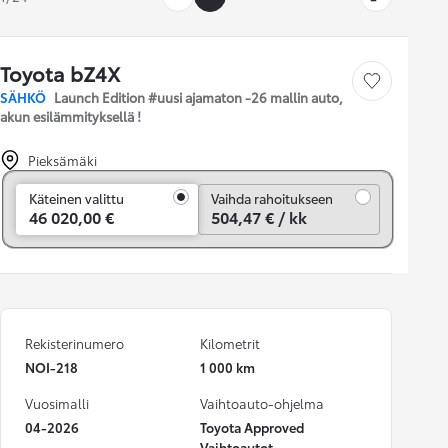
Toyota bZ4X
Tallenna auto
SÄHKÖ
Launch Edition #uusi ajamaton -26 mallin auto,
akun esilämmityksellä !
Pieksämäki
Vaihda rahoitukseen
Käteinen valittu
Vaihda rahoitukseen
46 020,00 €
504,47 € / kk
Rekisterinumero
Kilometrit
NOI-218
1 000 km
Vuosimalli
Vaihtoauto-ohjelma
04-2026
Toyota Approved
Vaihtoautot