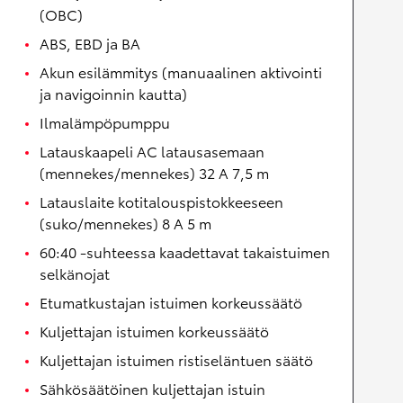
(OBC)
ABS, EBD ja BA
Akun esilämmitys (manuaalinen aktivointi
ja navigoinnin kautta)
Ilmalämpöpumppu
Latauskaapeli AC latausasemaan
(mennekes/mennekes) 32 A 7,5 m
Latauslaite kotitalouspistokkeeseen
(suko/mennekes) 8 A 5 m
60:40 -suhteessa kaadettavat takaistuimen
selkänojat
Etumatkustajan istuimen korkeussäätö
Kuljettajan istuimen korkeussäätö
Kuljettajan istuimen ristiseläntuen säätö
Sähkösäätöinen kuljettajan istuin