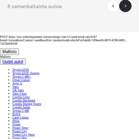
8 samankaltaista autoa
POST https://usc-webcomponents.toyota-europe.com/v1/used-stock-cars/fi/fi?
brand=toyota&uscContext=used&uscEnv=production&vehicleForSaleId=189eee56-6870-4296-b801-
7a328e04f108
Mallisto
Mallisto
Uudet autot
Toyota bZ4X
Toyota bZ4X Touring
Toyota C-HR+
Urban Cruiser
Aygo X
Yaris
GR Yaris
Yaris Cross
Corolla Cross
Corolla Hatchback
Corolla Touring Sports
Corolla Sedan
Toyota C-HR
RAV4
Land Cruiser
Hilux
Proace
Proace Verso
Proace City
Proace City Verso
Proace Max