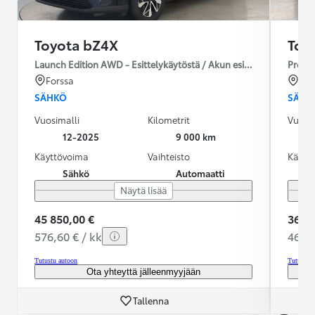
Toyota bZ4X
Toy
Launch Edition AWD - Esittelykäytöstä / Akun esilämmitys / Ilm
Premiu
Forssa
Ou
SÄHKÖ
SÄHK
Vuosimalli
Kilometrit
Vuosim
12-2025
9 000 km
Käyttövoima
Vaihteisto
Käytt
Sähkö
Automaatti
Näytä lisää
45 850,00 €
36 99
576,60 € / kk
469,1
Tutustu autoon
Tutustu 
Ota yhteyttä jälleenmyyjään
Tallenna