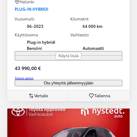
Helsinki
PLUG-IN HYBRIDI
Vuosimalli
Kilometrit
06-2023
64 000 km
Käyttövoima
Vaihteisto
Plug-in hybridi
Bensiini
Automaatti
Näytä lisää
43 990,00 €
Tutustu autoon
Ota yhteyttä jälleenmyyjään
Vertaile
Tallenna