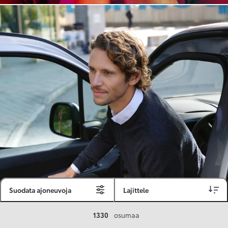
Suodata ajoneuvoja
Lajittele
Toyota Vakuutus
1330
osumaa
Toyota-asiakkaille räätälöity ja valmiiksi kilpailutettu Toyota Vakuutus on edullinen, monipuolinen ja kattava.
Se sisältää Täyskaskossa 80 %:n bonuksen ja voit hyödyntää liikennevakuutusbonuskertymäsi aina 80 %:iin