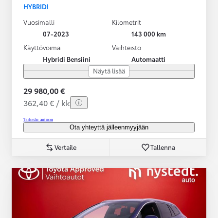
HYBRIDI
Vuosimalli
Kilometrit
07-2023
143 000 km
Käyttövoima
Vaihteisto
Hybridi Bensiini
Automaatti
Näytä lisää
29 980,00 €
362,40 € / kk
Tutustu autoon
Ota yhteyttä jälleenmyyjään
Vertaile
Tallenna