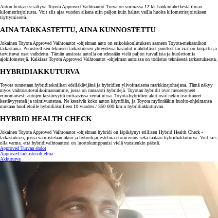
Auton hintaan sisältyvä Toyota Approved Vaihtoautot Turva on voimassa 12 kk hankintahetkestä ilman
kilometrirajoitusta. Voit siis ajaa vuoden aikana niin paljon kuin haluat vailla huolta kilometrirajoituksen
täyttymisestä.
AINA TARKASTETTU, AINA KUNNOSTETTU
Jokainen Toyota Approved Vaihtoautot -ohjelman auto on erikoiskoulutuksen saaneen Toyota-mekaanikon
tarkastama. Perusteellisen teknisen tarkastuksen yhteydessä havaitut mahdolliset puutteet tai viat on korjattu ja
tarvittavat osat vaihdettu. Tämän ansiosta autolla on edessään vielä paljon turvallisia ja huolettomia
ajokilometrejä. Kaikissa Toyota Approved Vaihtoautot -ohjelman autoissa on todistus teknisestä tarkastuksesta.
HYBRIDIAKKUTURVA
Toyota tunnetaan hybriditekniikan edelläkävijänä ja hybridien ylivoimaisena markkinajohtajana. Tämä näkyy
myös vaihtoautovalikoimassamme, jossa on runsaasti hybridejä. Toyotan hybridit ovat menestyneet
erinomaisesti autojen kestävyyttä mittaavissa vertailuissa. Toyota-hybridien akut ovat nekin osoittaneet
kestävyytensä ja toimivuutensa. Ne kestävät koko auton käyttöiän, ja Toyota myöntääkin huolto-ohjelmansa
mukaan huolletuille hybridiakuilleen 10 vuoden / 350 000 km:n hybridiakkuturvan.
HYBRID HEALTH CHECK
Jokainen Toyota Approved Vaihtoautot -ohjelman hybridi on läpikäynyt erillisen Hybrid Health Check -
tarkastuksen, jossa varmistetaan akun ja hybridijärjestelmän toimivuus sekä taataan hybridiakkuturva. Voit siis
olla varma, että hybridivaihtoautosi on luottokumppanisi vielä vuosienkin päästä.
Approved Turvan ehdot
Approved tarkastusohjelma
Akkuturva