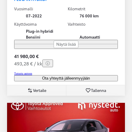
Vuosimalli
Kilometrit
07-2022
76 000 km
Käyttövoima
Vaihteisto
Plug-in hybridi
Bensiini
Automaatti
Näytä lisää
41 980,00 €
493,28 € / kk
Tutustu autoon
Ota yhteyttä jälleenmyyjään
Vertaile
Tallenna