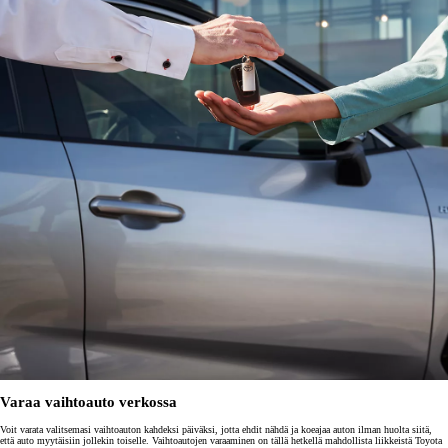
Varaa vaihtoauto verkossa
Voit varata valitsemasi vaihtoauton kahdeksi päiväksi, jotta ehdit nähdä ja koeajaa auton ilman huolta siitä,
että auto myytäisiin jollekin toiselle. Vaihtoautojen varaaminen on tällä hetkellä mahdollista liikkeistä Toyota