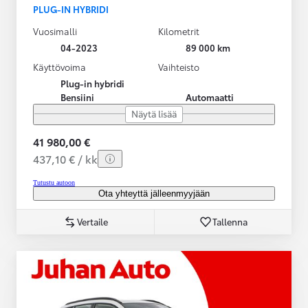
PLUG-IN HYBRIDI
Vuosimalli
Kilometrit
04-2023
89 000 km
Käyttövoima
Vaihteisto
Plug-in hybridi
Bensiini
Automaatti
Näytä lisää
41 980,00 €
437,10 € / kk
Tutustu autoon
Ota yhteyttä jälleenmyyjään
Vertaile
Tallenna