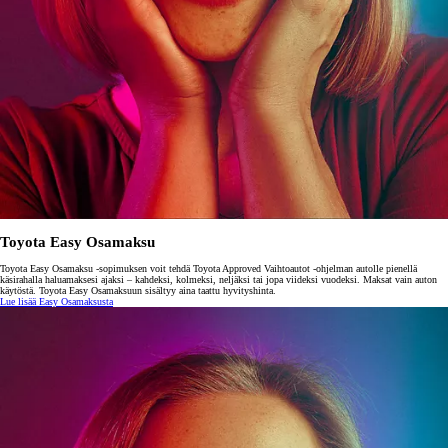
Toyota Easy Osamaksu
Toyota Easy Osamaksu -sopimuksen voit tehdä Toyota Approved Vaihtoautot -ohjelman autolle pienellä
käsirahalla haluamaksesi ajaksi – kahdeksi, kolmeksi, neljäksi tai jopa viideksi vuodeksi. Maksat vain auton
käytöstä. Toyota Easy Osamaksuun sisältyy aina taattu hyvityshinta.
Lue lisää Easy Osamaksusta