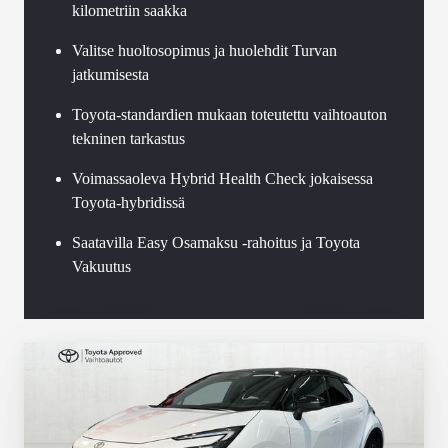
kilometriin saakka
Valitse huoltosopimus ja huolehdit Turvan
jatkumisesta
Toyota-standardien mukaan toteutettu vaihtoauton
tekninen tarkastus
Voimassaoleva Hybrid Health Check jokaisessa
Toyota-hybridissä
Saatavilla Easy Osamaksu -rahoitus ja Toyota
Vakuutus