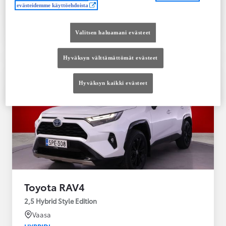
evästeidemme käyttöehdoista
Tutustu autoon
Ota yhteyttä jälleenmyyjään
Valitsen haluamani evästeet
Vertaile
Tallenna
Hyväksyn välttämättömät evästeet
Hyväksyn kaikki evästeet
Toyota RAV4
2,5 Hybrid Style Edition
Vaasa