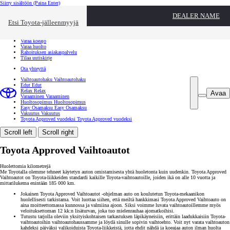
Siirry sisältöön
(Paina Enter)
Ota yhteyttä
DEALER NAME
Sulje
Etsi Toyota-jälleenmyyjä
Toyota palvelee
Etsi jälleenmyyjä
Varaa koeajo
Varaa huolto
Rahoituksen asiakaspalvelu
Tilaa uutiskirje
Ota yhteyttä
Vaihtoautohaku
Vaihtoautohaku
Edut
Edut
Relax
Relax
Avaa
Varaaminen
Varaaminen
Huoltosopimus
Huoltosopimus
Easy Osamaksu
Easy Osamaksu
Vakuutus
Vakuutus
Toyota Approved vuodeksi
Toyota Approved vuodeksi
Scroll left
Scroll right
Toyota Approved Vaihtoautot
Huolettomia kilometrejä
Me Toyotalla olemme tehneet käytetyn auton omistamisesta yhtä huoletonta kuin uudenkin. Toyota Approved
Vaihtoautot on Toyota-liikkeiden standardi kaikille Toyota-vaihtoautoille, joiden ikä on alle 10 vuotta ja
mittarilukema enintään 185 000 km.
Jokainen Toyota Approved Vaihtoautot -ohjelman auto on koulutetun Toyota-mekaanikon
huolellisesti tarkistama. Voit luottaa siihen, että meiltä hankkimasi Toyota Approved Vaihtoauto on
aina moitteettomassa kunnossa ja valmiina ajoon. Siksi voimme luvata vaihtoautoillemme myös
veloituksettoman 12 kk:n lisäturvan, joka tuo mielenrauhaa ajomatkoihisi.
Tutustu tarjolla oleviin yksityiskohtaisen tarkastuksen läpikäyneisiin, erittäin laadukkaisiin Toyota-
vaihtoautoihin vaihtoautohaussamme ja löydä sinulle sopivin vaihtoehto. Voit nyt varata vaihtoauton
kahdeksi päiväksi valikoiduista Toyota-liikkeistä, jotta ehdit nähdä ja koeajaa auton ilman huolta