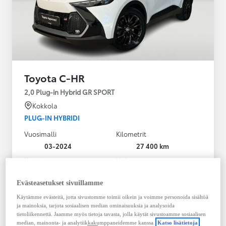
Toyota C-HR
2,0 Plug-in Hybrid GR SPORT
Kokkola
PLUG-IN HYBRIDI
Vuosimalli
Kilometrit
03-2024
27 400 km
Käyttövoima
Vaihteisto
Plug-in hybridi
Bensiini
Automaatti
Evästeasetukset sivuillamme
Näytä lisää
Käytämme evästeitä, jotta sivustomme toimii oikein ja voimme personoida sisältöä
ja mainoksia, tarjota sosiaalisen median ominaisuuksia ja analysoida
36 900,00 €
tietoliikennettä. Jaamme myös tietoja tavasta, jolla käytät sivustoamme sosiaalisen
median, mainonta- ja analytiikkakumppaneidemme kanssa.
Katso lisätietoja