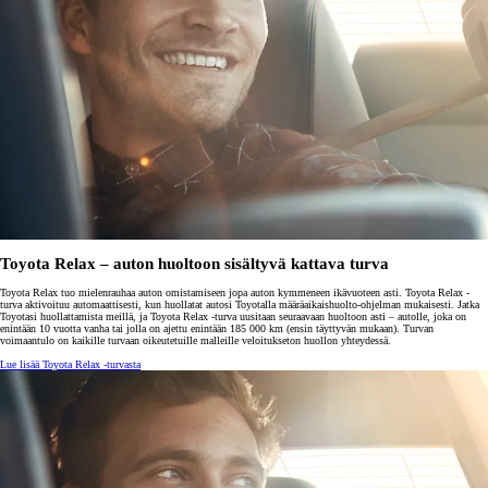
Toyota Relax – auton huoltoon sisältyvä kattava turva
Toyota Relax tuo mielenrauhaa auton omistamiseen jopa auton kymmeneen ikävuoteen asti. Toyota Relax -
turva aktivoituu automaattisesti, kun huollatat autosi Toyotalla määräaikaishuolto-ohjelman mukaisesti. Jatka
Toyotasi huollattamista meillä, ja Toyota Relax -turva uusitaan seuraavaan huoltoon asti – autolle, joka on
enintään 10 vuotta vanha tai jolla on ajettu enintään 185 000 km (ensin täyttyvän mukaan). Turvan
voimaantulo on kaikille turvaan oikeutetuille malleille veloitukseton huollon yhteydessä.
Lue lisää Toyota Relax -turvasta