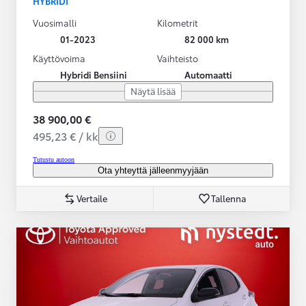
HYBRIDI
Vuosimalli
Kilometrit
01-2023
82 000 km
Käyttövoima
Vaihteisto
Hybridi Bensiini
Automaatti
Näytä lisää
38 900,00 €
495,23 € / kk
Tutustu autoon
Ota yhteyttä jälleenmyyjään
Vertaile
Tallenna