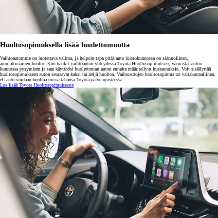
Huoltosopimuksella lisää huolettomuutta
Vaihtoautomme on luotettava valinta, ja helpoin tapa pitää auto loistokunnossa on säännöllinen,
ammattimainen huolto. Kun hankit vaihtoauton yhteydessä Toyota Huoltosopimuksen, varmistat auton
kunnossa pysymisen ja saat käyttöösi huolettoman auton ennalta määritellyin kustannuksin. Voit sisällyttää
huoltosopimukseen auton seuraavat kaksi tai neljä huoltoa. Vaihtoautojen huoltosopimus on valtakunnallinen,
eli auto voidaan huoltaa missä tahansa Toyota-palvelupisteessä.
Lue lisää Toyota Huoltosopimuksesta