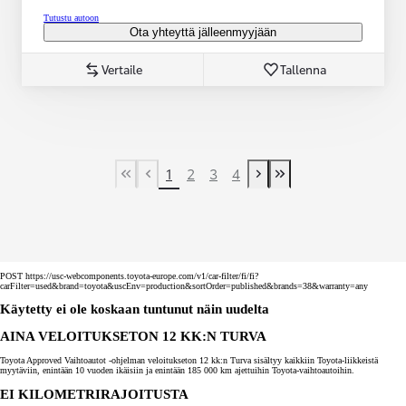
Tutustu autoon
Ota yhteyttä jälleenmyyjään
Vertaile
Tallenna
1
2
3
4
First Page
Previous page
Next page
Last Page
POST https://usc-webcomponents.toyota-europe.com/v1/car-filter/fi/fi?
carFilter=used&brand=toyota&uscEnv=production&sortOrder=published&brands=38&warranty=any
Käytetty ei ole koskaan tuntunut näin uudelta
AINA VELOITUKSETON 12 KK:N TURVA
Toyota Approved Vaihtoautot -ohjelman veloitukseton 12 kk:n Turva sisältyy kaikkiin Toyota-liikkeistä
myytäviin, enintään 10 vuoden ikäisiin ja enintään 185 000 km ajettuihin Toyota-vaihtoautoihin.
EI KILOMETRIRAJOITUSTA