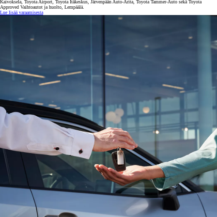
Kaivoksela, Toyota Airport, Toyota Itäkeskus, Järvenpään Auto-Arita, Toyota Tammer-Auto sekä Toyota
Approved Vaihtoautot ja huolto, Lempäälä.
Lue lisää varaamisesta