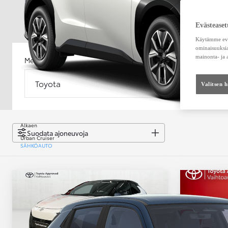
Evästeaset
Käytämme eväs
ominaisuuksia
mainonta- ja
Merkki
Malli
Toyota
Malli
Valitsen 
Alkaen
Suodata ajoneuvoja
Urban Cruiser
SÄHKÖAUTO