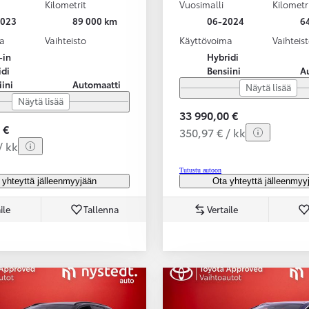
Kilometrit
Vuosimalli
Kilometr
2023
89 000 km
06-2024
6
a
Vaihteisto
Käyttövoima
Vaihteis
-in
Hybridi
idi
Bensiini
A
iini
Automaatti
Näytä lisää
Näytä lisää
33 990,00 €
 €
350,97 € / kk
/ kk
Tutustu autoon
 yhteyttä jälleenmyyjään
Ota yhteyttä jälleenmyy
ile
Tallenna
Vertaile