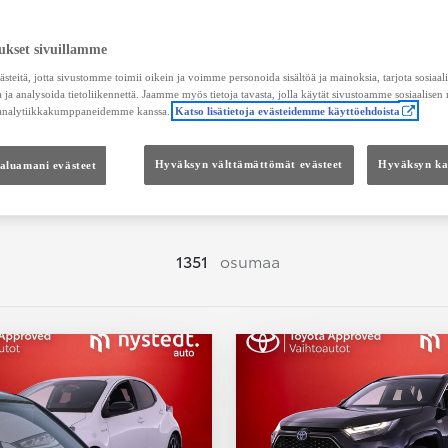
Hae vaihtoautoja
ukset sivuillamme
teitä, jotta sivustomme toimii oikein ja voimme personoida sisältöä ja mainoksia, tarjota sosiaa
 ja analysoida tietoliikennettä. Jaamme myös tietoja tavasta, jolla käytät sivustoamme sosiaalisen
 analytiikkakumppaneidemme kanssa.
Katso lisätietoja evästeidemme käyttöehdoista
Hinta
Kokonaishinta
haluamani evästeet
Hyväksyn välttämättömät evästeet
Hyväksyn kai
1351
osumaa