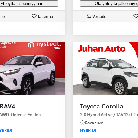
 yhteyttä jälleenmyyjään
Ota yhteyttä jälleenmyy
ile
Tallenna
Vertaile
 RAV4
Toyota Corolla
AWD-i Intense Edition
2.0 Hybrid Active / TAV 12kk T
Rovaniemi
YBRIDI
HYBRIDI