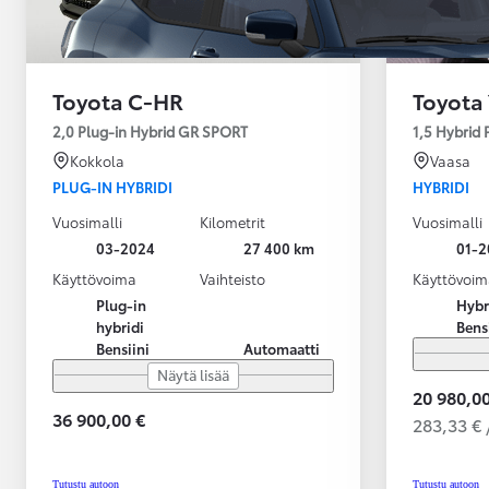
Toyota C-HR
Toyota 
2,0 Plug-in Hybrid GR SPORT
1,5 Hybrid
Kokkola
Vaasa
PLUG-IN HYBRIDI
HYBRIDI
Vuosimalli
Kilometrit
Vuosimalli
03-2024
27 400 km
01-2
Käyttövoima
Vaihteisto
Käyttövoim
Plug-in
Hybr
hybridi
Bens
Bensiini
Automaatti
Näytä lisää
20 980,00
36 900,00 €
283,33 € 
Alkaen
tai kuukausierä
Tutustu autoon
Tutustu autoon