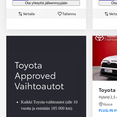
Ota yhteyttä jälleenmyyjään
Ota
Vertaile
Tallenna
Verta
Yaris Cross
HYBRIDI
Tulossa pian
Toyota
Approved
Vaihtoautot
Toyota
Hybrid 2,5 
Kaikki Toyota-vaihtoautot (alle 10
Vaasa
vuotta ja enintään 185 000 km)
PLUG-IN H