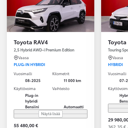
Toyota RAV4
Toyota
2,5 Hybrid AWD-i Premium Edition
Touring Sp
Vaasa
Vaasa
PLUG-IN HYBRIDI
HYBRIDI
Vuosimalli
Kilometrit
Vuosimalli
08-2025
11 000 km
07-
Käyttövoima
Vaihteisto
Käyttövoim
Plug-in
Hybr
hybridi
Bens
Bensiini
Automaatti
Näytä lisää
29 980,00
55 480,00 €
362,35 € 