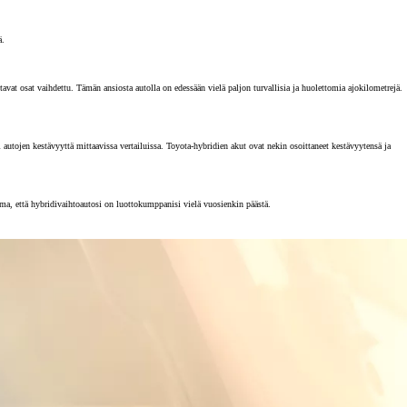
ä.
vat osat vaihdettu. Tämän ansiosta autolla on edessään vielä paljon turvallisia ja huolettomia ajokilometrejä.
tojen kestävyyttä mittaavissa vertailuissa. Toyota-hybridien akut ovat nekin osoittaneet kestävyytensä ja
rma, että hybridivaihtoautosi on luottokumppanisi vielä vuosienkin päästä.