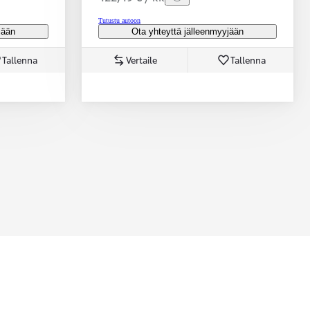
Tutustu autoon
jään
Ota yhteyttä jälleenmyyjään
Tallenna
Vertaile
Tallenna