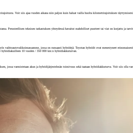
joitusta. Voit siis ajaa vuoden aikana niin paljon kuin haluat vailla huolta kilometrirajoituksen täyttymisest
 Perusteellisen teknisen tarkastuksen yhteydessä havaitut mahdolliset puutteet tai viat on korjattu ja tarvitta
s vaihtoautovalikoimassamme, jossa on runsaasti hybridejä. Toyotan hybridit ovat menestyneet erinomaisesti au
e hybridiakuilleen 10 vuoden / 350 000 km:n hybridiakkuturvan.
sen, jossa varmistetaan akun ja hybridijärjestelmän toimivuus sekä taataan hybridiakkuturva. Voit siis olla va