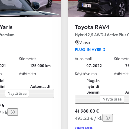
Yaris
Toyota RAV4
 Premium
Hybrid 2,5 AWD-i Active Plus 
Vaasa
PLUG-IN HYBRIDI
Kilometrit
Vuosimalli
Kilometr
021
125 000 km
07-2022
7
a
Vaihteisto
Käyttövoima
Vaihteis
idi
Plug-in
iini
Automaatti
hybridi
Bensiini
A
Näytä lisää
Näytä lisää
 €
41 980,00 €
/ kk
493,23 € / kk
Tutustu autoon