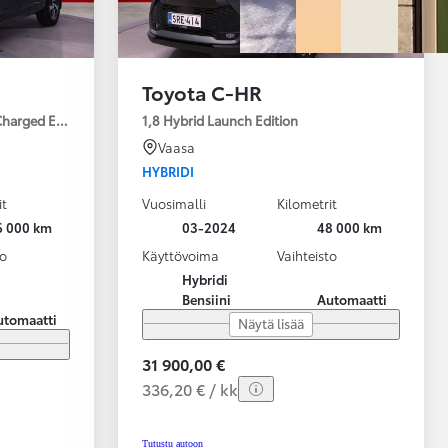
Toyota C-HR
Charged Edition
1,8 Hybrid Launch Edition
Vaasa
HYBRIDI
it
Vuosimalli
Kilometrit
6 000 km
03-2024
48 000 km
to
Käyttövoima
Vaihteisto
Hybridi
Bensiini
Automaatti
utomaatti
Näytä lisää
31 900,00 €
336,20 € / kk
Tutustu autoon