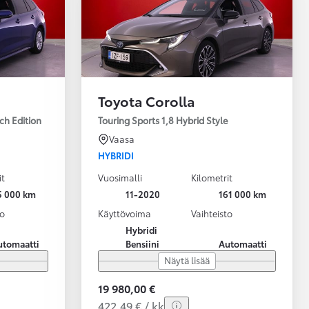
Toyota Corolla
ch Edition
Touring Sports 1,8 Hybrid Style
Vaasa
HYBRIDI
it
Vuosimalli
Kilometrit
5 000 km
11-2020
161 000 km
to
Käyttövoima
Vaihteisto
Hybridi
utomaatti
Bensiini
Automaatti
Näytä lisää
19 980,00 €
422,49 € / kk