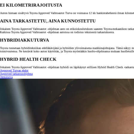
EI KILOMETRIRAJOITUSTA
Auton hintaan sisältyvä Toyota Approved Vaihtoautot Turva on voimassa 12 kk hankintahetkestä ilman kilometrira
AINA TARKASTETTU, AINA KUNNOSTETTU
Jokainen Toyota Approved Vaihtoautot -ohjelman auto on erikoiskoulutuksen saaneen Toyota-mekaanikon tarkastama.
Kaikissa Toyota Approved Vaihtoautot -ohjelman autoissa on todistus teknisestä tarkastuksesta.
HYBRIDIAKKUTURVA
Toyota tunnetaan hybriditekniikan edelläkävijänä ja hybridien ylivoimaisena markkinajohtajana. Tämä näkyy myö
toimivuutensa. Ne kestävät koko auton käyttöiän, ja Toyota myöntääkin huolto-ohjelmansa mukaan huolletuill
HYBRID HEALTH CHECK
Jokainen Toyota Approved Vaihtoautot -ohjelman hybridi on läpikäynyt erillisen Hybrid Health Check -tarkastuk
Approved Turvan ehdot
Alkaen
Approved tarkastusohjelma
tai kuukausierä
Akkuturva
RAV4
LADATTAVA HYBRIDI