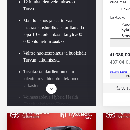
Vuosimalli
12 kuukauden veloitukseton
04-
Turva
Käyttövoim
Mahdollisuus jatkaa turvaa
Plug
määräaikaishuoltoja suorittamalla
hybr
jopa 10 vuoden ikään tai yli 200
Bens
000 kilometriin saakka
Valitse huoltosopimus ja huolehdit
41 980,00
Turvan jatkumisesta
437,04 € 
Toyota-standardien mukaan
Tutustu autoon
Ota
toteutettu vaihtoauton tekninen
tarkastus
Verta
Voimassaoleva Hybrid Health
Check jokaisessa Toyota-
hybridissä
Saatavilla Easy Osamaksu -
rahoitus ja Toyota Vakuutus