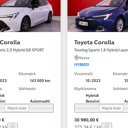
 Corolla
Toyota Corolla
orts 2,0 Hybrid GR SPORT
Touring Sports 1,8 Hybrid Laun
Vaasa
HYBRIDI
Kilometrit
Vuosimalli
Kilometr
2023
143 000 km
10-2023
3
a
Vaihteisto
Käyttövoima
Vaihteis
idi
Hybridi
iini
Automaatti
Bensiini
A
Näytä lisää
Näytä lisää
 €
30 980,00 €
/ kk
373,34 € / kk