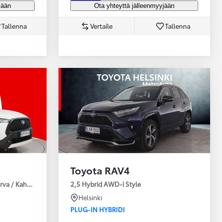
jään
Ota yhteyttä jälleenmyyjään
Tallenna
Vertaile
Tallenna
Toyota RAV4
urva / Kahdet Renkaat / Huoltokirja / Moottorinlämmitin!
2,5 Hybrid AWD-i Style
Helsinki
PLUG-IN HYBRIDI