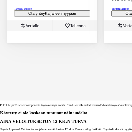
Tutustu autoon
Tutustu autoon
Ota yhteyttä jälleenmyyjään
Ota
Vertaile
Tallenna
Verta
Corolla Touring Sports
HYBRIDI
POST https://usc-webcomponents.toyota-europe.com/v1/car-filter/fi/fi?carFilter=used&brand=toyota&uscE
Käytetty ei ole koskaan tuntunut näin uudelta
AINA VELOITUKSETON 12 KK:N TURVA
Toyota Approved Vaihtoautot -ohjelman veloitukseton 12 kk:n Turva sisältyy kaikkiin Toyota-liikkeistä myytäv