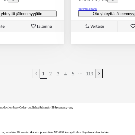
Tutustu autoon
 yhteyttä jälleenmyyjään
Ota yhteyttä jälleenmyy
ile
Tallenna
Vertaile
...
1
2
3
4
5
113
Previous page
Next page
nv=production&sortOrder=published&brands=38&warranty=any
iin, enintään 10 vuoden ikäisiin ja enintään 185 000 km ajettuihin Toyota-vaihtoautoihin.