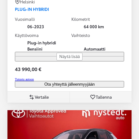
Helsinki
PLUG-IN HYBRIDI
Vuosimalli
Kilometrit
06-2023
64 000 km
Käyttövoima
Vaihteisto
Plug-in hybridi
Bensiini
Automaatti
Näytä lisää
43 990,00 €
Tutustu autoon
Ota yhteyttä jälleenmyyjään
Vertaile
Tallenna