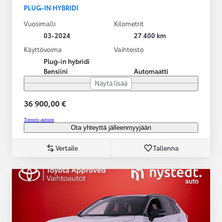
PLUG-IN HYBRIDI
Vuosimalli
Kilometrit
03-2024
27 400 km
Käyttövoima
Vaihteisto
Plug-in hybridi
Bensiini
Automaatti
Näytä lisää
36 900,00 €
Tutustu autoon
Ota yhteyttä jälleenmyyjään
Vertaile
Tallenna