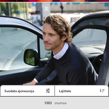
Suodata ajoneuvoja
Lajittele
Toyota Vakuutus
1303
osumaa
Toyota-asiakkaille räätälöity ja valmiiksi kilpailutettu Toyota Vakuutus on edullinen, monipuolinen ja kattava.
Se sisältää Täyskaskossa 80 %:n bonuksen ja voit hyödyntää liikennevakuutusbonuskertymäsi aina 80 %:iin