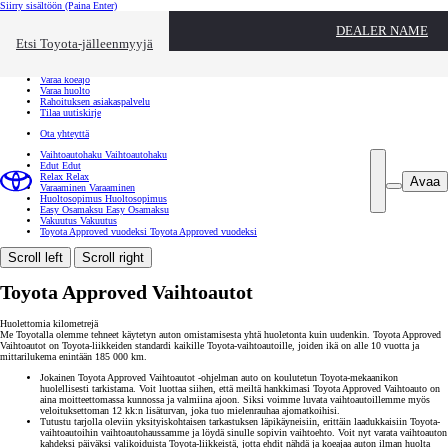
Siirry sisältöön
(Paina Enter)
Ota yhteyttä
DEALER NAME
Sulje
Etsi Toyota-jälleenmyyjä
Toyota palvelee
Etsi jälleenmyyjä
Varaa koeajo
Varaa huolto
Rahoituksen asiakaspalvelu
Tilaa uutiskirje
Ota yhteyttä
Vaihtoautohaku
Vaihtoautohaku
Edut
Edut
Relax
Relax
Avaa
Varaaminen
Varaaminen
Huoltosopimus
Huoltosopimus
Easy Osamaksu
Easy Osamaksu
Vakuutus
Vakuutus
Toyota Approved vuodeksi
Toyota Approved vuodeksi
Scroll left
Scroll right
Toyota Approved Vaihtoautot
Huolettomia kilometrejä
Me Toyotalla olemme tehneet käytetyn auton omistamisesta yhtä huoletonta kuin uudenkin. Toyota Approved
Vaihtoautot on Toyota-liikkeiden standardi kaikille Toyota-vaihtoautoille, joiden ikä on alle 10 vuotta ja
mittarilukema enintään 185 000 km.
Jokainen Toyota Approved Vaihtoautot -ohjelman auto on koulutetun Toyota-mekaanikon
huolellisesti tarkistama. Voit luottaa siihen, että meiltä hankkimasi Toyota Approved Vaihtoauto on
aina moitteettomassa kunnossa ja valmiina ajoon. Siksi voimme luvata vaihtoautoillemme myös
veloituksettoman 12 kk:n lisäturvan, joka tuo mielenrauhaa ajomatkoihisi.
Tutustu tarjolla oleviin yksityiskohtaisen tarkastuksen läpikäyneisiin, erittäin laadukkaisiin Toyota-
vaihtoautoihin vaihtoautohaussamme ja löydä sinulle sopivin vaihtoehto. Voit nyt varata vaihtoauton
kahdeksi päiväksi valikoiduista Toyota-liikkeistä, jotta ehdit nähdä ja koeajaa auton ilman huolta