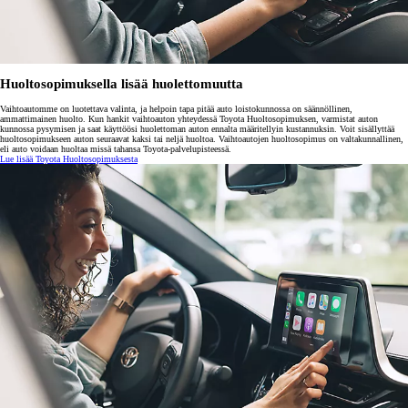
Huoltosopimuksella lisää huolettomuutta
Vaihtoautomme on luotettava valinta, ja helpoin tapa pitää auto loistokunnossa on säännöllinen,
ammattimainen huolto. Kun hankit vaihtoauton yhteydessä Toyota Huoltosopimuksen, varmistat auton
kunnossa pysymisen ja saat käyttöösi huolettoman auton ennalta määritellyin kustannuksin. Voit sisällyttää
huoltosopimukseen auton seuraavat kaksi tai neljä huoltoa. Vaihtoautojen huoltosopimus on valtakunnallinen,
eli auto voidaan huoltaa missä tahansa Toyota-palvelupisteessä.
Lue lisää Toyota Huoltosopimuksesta