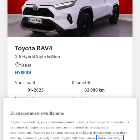
Toyota RAV4
2,5 Hybrid Style Edition
Vaasa
HYBRIDI
Vuosimalli
Kilometrit
01-2023
82 000 km
Käyttövoima
Vaihteisto
Hybridi Bensiini
Automaatti
Näytä lisää
Evästeasetukset sivuillamme
Käytämme evästeitä, jotta sivustomme toimii oikein ja voimme personoida sisältöä
38 900,00 €
ja mainoksia, tarjota sosiaalisen median ominaisuuksia ja analysoida
495,30 € / kk
tietoliikennettä. Jaamme myös tietoja tavasta, jolla käytät sivustoamme sosiaalisen
median, mainonta- ja analytiikkakumppaneidemme kanssa.
Katso lisätietoja