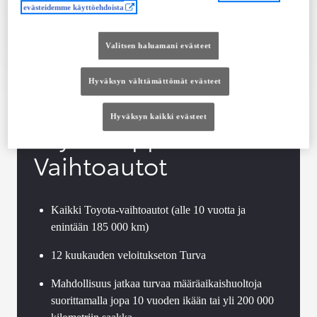
evästeidemme käyttöehdoista
Tutustu autoon
Ota yhteyttä jälleenmyyjään
Valitsen haluamani evästeet
Vertaile
Tallenna
Hyväksyn välttämättömät evästeet
Hyväksyn kaikki evästeet
Toyota Approved
Vaihtoautot
Kaikki Toyota-vaihtoautot (alle 10 vuotta ja
enintään 185 000 km)
12 kuukauden veloitukseton Turva
Mahdollisuus jatkaa turvaa määräaikaishuoltoja
suorittamalla jopa 10 vuoden ikään tai yli 200 000