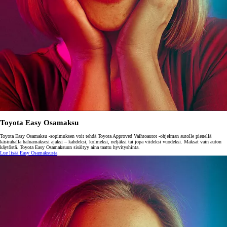
Toyota Easy Osamaksu
Toyota Easy Osamaksu -sopimuksen voit tehdä Toyota Approved Vaihtoautot -ohjelman autolle pienellä
käsirahalla haluamaksesi ajaksi – kahdeksi, kolmeksi, neljäksi tai jopa viideksi vuodeksi. Maksat vain auton
käytöstä. Toyota Easy Osamaksuun sisältyy aina taattu hyvityshinta.
Lue lisää Easy Osamaksusta