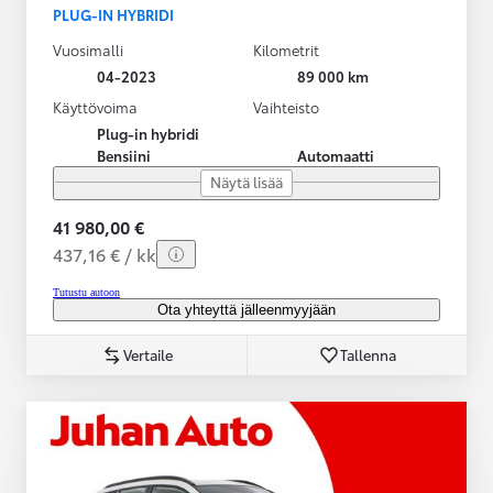
PLUG-IN HYBRIDI
Vuosimalli
Kilometrit
04-2023
89 000 km
Käyttövoima
Vaihteisto
Plug-in hybridi
Bensiini
Automaatti
Näytä lisää
41 980,00 €
437,16 € / kk
Tutustu autoon
Ota yhteyttä jälleenmyyjään
Vertaile
Tallenna