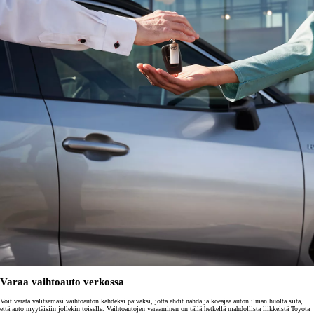
Varaa vaihtoauto verkossa
Voit varata valitsemasi vaihtoauton kahdeksi päiväksi, jotta ehdit nähdä ja koeajaa auton ilman huolta siitä,
että auto myytäisiin jollekin toiselle. Vaihtoautojen varaaminen on tällä hetkellä mahdollista liikkeistä Toyota