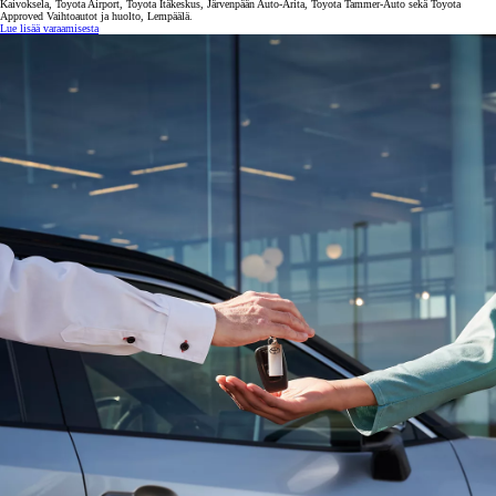
Kaivoksela, Toyota Airport, Toyota Itäkeskus, Järvenpään Auto-Arita, Toyota Tammer-Auto sekä Toyota
Approved Vaihtoautot ja huolto, Lempäälä.
Lue lisää varaamisesta