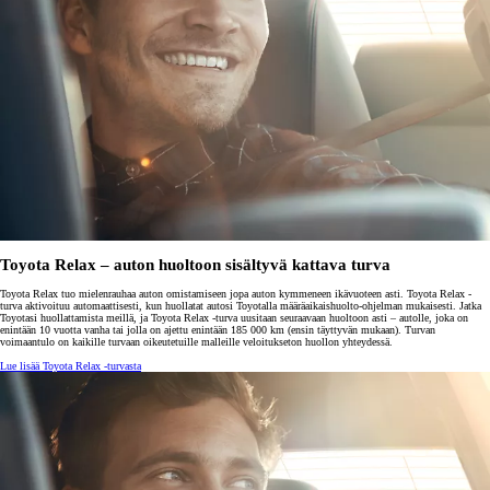
Toyota Relax – auton huoltoon sisältyvä kattava turva
Toyota Relax tuo mielenrauhaa auton omistamiseen jopa auton kymmeneen ikävuoteen asti. Toyota Relax -
turva aktivoituu automaattisesti, kun huollatat autosi Toyotalla määräaikaishuolto-ohjelman mukaisesti. Jatka
Toyotasi huollattamista meillä, ja Toyota Relax -turva uusitaan seuraavaan huoltoon asti – autolle, joka on
enintään 10 vuotta vanha tai jolla on ajettu enintään 185 000 km (ensin täyttyvän mukaan). Turvan
voimaantulo on kaikille turvaan oikeutetuille malleille veloitukseton huollon yhteydessä.
Lue lisää Toyota Relax -turvasta