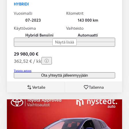
HYBRIDI
Vuosimalli
Kilometrit
07-2023
143 000 km
Käyttövoima
Vaihteisto
Hybridi Bensiini
Automaatti
Näytä lisää
29 980,00 €
362,52 € / kk
Tutustu autoon
Ota yhteyttä jälleenmyyjään
Vertaile
Tallenna