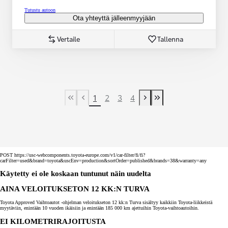
Tutustu autoon
Ota yhteyttä jälleenmyyjään
Vertaile
Tallenna
1
2
3
4
First Page
Previous page
Next page
Last Page
POST https://usc-webcomponents.toyota-europe.com/v1/car-filter/fi/fi?
carFilter=used&brand=toyota&uscEnv=production&sortOrder=published&brands=38&warranty=any
Käytetty ei ole koskaan tuntunut näin uudelta
AINA VELOITUKSETON 12 KK:N TURVA
Toyota Approved Vaihtoautot -ohjelman veloitukseton 12 kk:n Turva sisältyy kaikkiin Toyota-liikkeistä
myytäviin, enintään 10 vuoden ikäisiin ja enintään 185 000 km ajettuihin Toyota-vaihtoautoihin.
EI KILOMETRIRAJOITUSTA