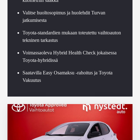
kilometriin saakka
Valitse huoltosopimus ja huolehdit Turvan
jatkumisesta
Toyota-standardien mukaan toteutettu vaihtoauton
tekninen tarkastus
Voimassaoleva Hybrid Health Check jokaisessa
Toyota-hybridissä
Saatavilla Easy Osamaksu -rahoitus ja Toyota
Vakuutus