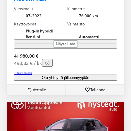
Vuosimalli
Kilometrit
07-2022
76 000 km
Käyttövoima
Vaihteisto
Plug-in hybridi
Bensiini
Automaatti
Näytä lisää
41 980,00 €
493,33 € / kk
Tutustu autoon
Ota yhteyttä jälleenmyyjään
Vertaile
Tallenna