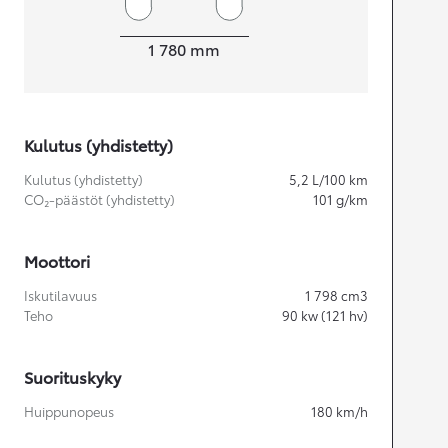
Leveys
1 780
mm
Kulutus (yhdistetty)
Kulutus (yhdistetty)
5,2
L/100 km
CO₂-päästöt (yhdistetty)
101
g/km
Moottori
Iskutilavuus
1 798
cm3
Teho
90
kw (121 hv)
Suorituskyky
Huippunopeus
180
km/h