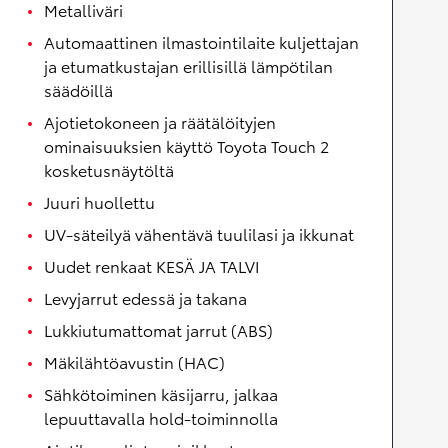
Metalliväri
Automaattinen ilmastointilaite kuljettajan
ja etumatkustajan erillisillä lämpötilan
säädöillä
Ajotietokoneen ja räätälöityjen
ominaisuuksien käyttö Toyota Touch 2
kosketusnäytöltä
Juuri huollettu
UV-säteilyä vähentävä tuulilasi ja ikkunat
Uudet renkaat KESÄ JA TALVI
Levyjarrut edessä ja takana
Lukkiutumattomat jarrut (ABS)
Mäkilähtöavustin (HAC)
Sähkötoiminen käsijarru, jalkaa
lepuuttavalla hold-toiminnolla