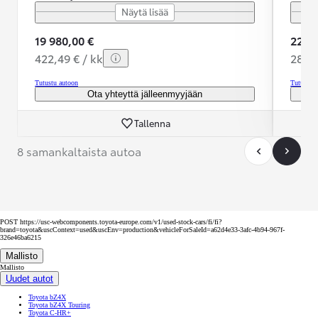
Näytä lisää
19 980,00 €
22 99
422,49 € / kk
289,0
Tutustu autoon
Tutustu 
Ota yhteyttä jälleenmyyjään
Tallenna
8 samankaltaista autoa
POST https://usc-webcomponents.toyota-europe.com/v1/used-stock-cars/fi/fi?
brand=toyota&uscContext=used&uscEnv=production&vehicleForSaleId=a62d4e33-3afc-4b94-967f-
326e46ba6215
Mallisto
Mallisto
Uudet autot
Toyota bZ4X
Toyota bZ4X Touring
Toyota C-HR+