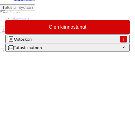
Tutustu Toyotaan
Tutustu Toyotaan
Ajankohtaista
Toyota Way -asiakasjulkaisu
Olen kiinnostunut
Toyota Suomessa
Toyotan lehdistöpankki
Ostoskori
1
Yhdessä pidemmälle
Tutustu autoon
TOYOTA GAZOO Racing
World Rally Championship
Historia
Turvallisuus
Ympäristö
Laatu
Etsi jälleenmyyjä
Varaa huolto
Varaa koeajo
Ota yhteyttä
Tilaa uutiskirje
Lataa MyToyota-sovellus
Saavutettavuus
Tiedonjakoilmoitus
(Opens in new window)
(Opens in new window)
(Opens in new window)
(Opens in new window)
Copyright © Toyota Auto Finland Oy 2026
Käyttöehdot