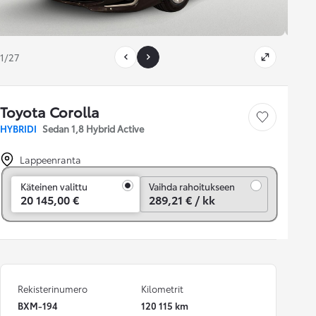
1/27
Toyota Corolla
Tallenna auto
HYBRIDI
Sedan 1,8 Hybrid Active
Lappeenranta
Vaihda rahoitukseen
Käteinen valittu
Vaihda rahoitukseen
20 145,00 €
289,21 € / kk
Rekisterinumero
Kilometrit
BXM-194
120 115 km