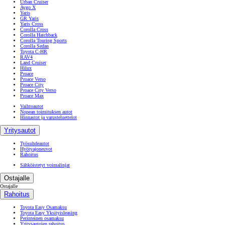
Urban Cruiser
Aygo X
Yaris
GR Yaris
Yaris Cross
Corolla Cross
Corolla Hatchback
Corolla Touring Sports
Corolla Sedan
Toyota C-HR
RAV4
Land Cruiser
Hilux
Proace
Proace Verso
Proace City
Proace City Verso
Proace Max
Vaihtoautot
Nopean toimituksen autot
Hinnastot ja varusteluettelot
Yritysautot
Työsuhdeautot
Hyötyajoneuvot
Rahoitus
Sähköistetyt voimalinjat
Ostajalle
Ostajalle
Rahoitus
Toyota Easy Osamaksu
Toyota Easy Yksityisleasing
Perinteinen osamaksu
Yritysautojen rahoitus