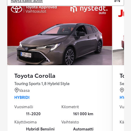
Näytä kaikki autot
Toyota Corolla
Toy
Touring Sports 1,8 Hybrid Style
Sedan 
Vaasa
Ou
HYBRIDI
HYBRI
Vuosimalli
Kilometrit
Vuosim
11-2020
161 000 km
Käyttövoima
Vaihteisto
Käytt
Hybridi Bensiini
Automaatti