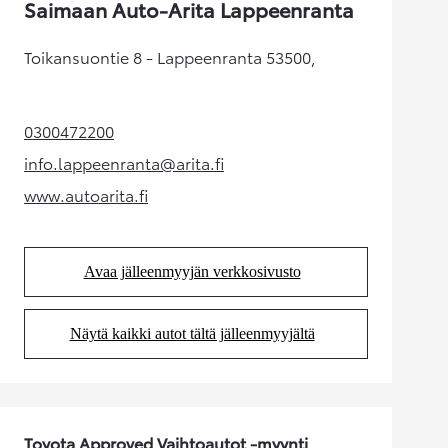
Saimaan Auto-Arita Lappeenranta
Toikansuontie 8 - Lappeenranta 53500,
0300472200
(Aukeaa uudessa välilehdessä)
info.lappeenranta@arita.fi
(Aukeaa uudessa välilehdessä)
www.autoarita.fi
(Aukeaa uudessa välilehdessä)
Avaa jälleenmyyjän verkkosivusto
(Aukeaa uudessa välilehdessä)
Näytä kaikki autot tältä jälleenmyyjältä
(Aukeaa uudessa välilehdessä)
Toyota Approved Vaihtoautot -myynti