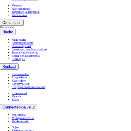
Vakuutus
Huoltosopimus
Tarjoukset ja kampanjat
Vuokraa auto
Omistajalle
Omistajalle
Huolto
Varaa huolto
Katsastustarkastus
Huolto-ohjelmat
Ilmastointi ja puhdas sisäilma
Toyota Huoltorahoitus
Recall-korjauskampanja
Korikorjaus
Renkaat
Renkaanvaihto
Rengastietoa
Kausivaihto
Rengasvalitsin
Rengaspaineanturin koodaus
Lisävarusteet
Varaosat
Takuu
Connected-palvelut
Multimedia
MyToyota-sovellus
Verkkoportaali
Ohjeet
Vahingon sattuessa