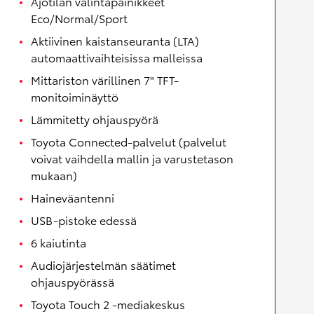
Ajotilan valintapainikkeet
Eco/Normal/Sport
Aktiivinen kaistanseuranta (LTA)
automaattivaihteisissa malleissa
Mittariston värillinen 7" TFT-
monitoiminäyttö
Lämmitetty ohjauspyörä
Toyota Connected-palvelut (palvelut
voivat vaihdella mallin ja varustetason
mukaan)
Haineväantenni
USB-pistoke edessä
6 kaiutinta
Audiojärjestelmän säätimet
ohjauspyörässä
Toyota Touch 2 -mediakeskus