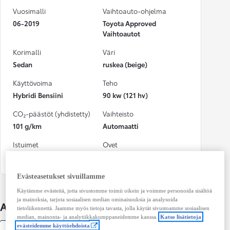
Vuosimalli
Vaihtoauto-ohjelma
06-2019
Toyota Approved
Vaihtoautot
Korimalli
Väri
Sedan
ruskea (beige)
Käyttövoima
Teho
Hybridi Bensiini
90 kw (121 hv)
CO₂-päästöt (yhdistetty)
Vaihteisto
101 g/km
Automaatti
Istuimet
Ovet
5
4
Evästeasetukset sivuillamme
Käytämme evästeitä, jotta sivustomme toimii oikein ja voimme personoida sisältöä
ja mainoksia, tarjota sosiaalisen median ominaisuuksia ja analysoida
Auton lisätiedot
tietoliikennettä. Jaamme myös tietoja tavasta, jolla käytät sivustoamme sosiaalisen
median, mainonta- ja analytiikkakumppaneidemme kanssa.
Katso lisätietoja
evästeidemme käyttöehdoista