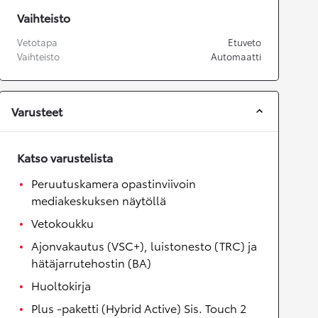
Vaihteisto
Vetotapa
Etuveto
Vaihteisto
Automaatti
Varusteet
Katso varustelista
Peruutuskamera opastinviivoin
mediakeskuksen näytöllä
Vetokoukku
Ajonvakautus (VSC+), luistonesto (TRC) ja
hätäjarrutehostin (BA)
Huoltokirja
Plus -paketti (Hybrid Active) Sis. Touch 2