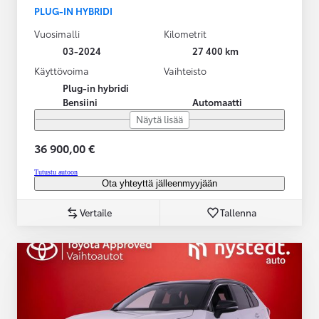
PLUG-IN HYBRIDI
Vuosimalli
Kilometrit
03-2024
27 400 km
Käyttövoima
Vaihteisto
Plug-in hybridi
Bensiini
Automaatti
Näytä lisää
36 900,00 €
Tutustu autoon
Ota yhteyttä jälleenmyyjään
Vertaile
Tallenna