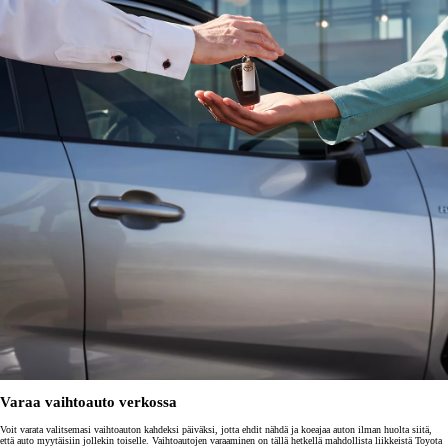
Varaa vaihtoauto verkossa
Voit varata valitsemasi vaihtoauton kahdeksi päiväksi, jotta ehdit nähdä ja koeajaa auton ilman huolta siitä,
että auto myytäisiin jollekin toiselle. Vaihtoautojen varaaminen on tällä hetkellä mahdollista liikkeistä Toyota