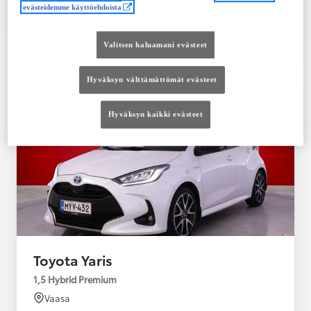
evästeidemme käyttöehdoista
Tutustu autoon
Ota yhteyttä jälleenmyyjään
Valitsen haluamani evästeet
Vertaile
Tallenna
Hyväksyn välttämättömät evästeet
Hyväksyn kaikki evästeet
Toyota Yaris
1,5 Hybrid Premium
Vaasa