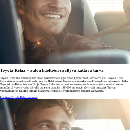
Toyota Relax – auton huoltoon sisältyvä kattava turva
Toyota Relax tuo mielenrauhaa auton omistamiseen jopa auton kymmeneen ikävuoteen asti. Toyota Relax -
turva aktivoituu automaattisesti, kun huollatat autosi Toyotalla määräaikaishuolto-ohjelman mukaisesti. Jatka
Toyotasi huollattamista meillä, ja Toyota Relax -turva uusitaan seuraavaan huoltoon asti – autolle, joka on
enintään 10 vuotta vanha tai jolla on ajettu enintään 185 000 km (ensin täyttyvän mukaan). Turvan
voimaantulo on kaikille turvaan oikeutetuille malleille veloitukseton huollon yhteydessä.
Lue lisää Toyota Relax -turvasta