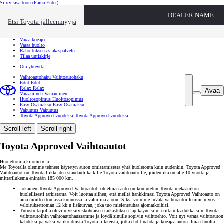
Siirry sisältöön
(Paina Enter)
Ota yhteyttä
DEALER NAME
Sulje
Etsi Toyota-jälleenmyyjä
Toyota palvelee
Etsi jälleenmyyjä
Varaa koeajo
Varaa huolto
Rahoituksen asiakaspalvelu
Tilaa uutiskirje
Ota yhteyttä
Vaihtoautohaku
Vaihtoautohaku
Edut
Edut
Relax
Relax
Avaa
Varaaminen
Varaaminen
Huoltosopimus
Huoltosopimus
Easy Osamaksu
Easy Osamaksu
Vakuutus
Vakuutus
Toyota Approved vuodeksi
Toyota Approved vuodeksi
Scroll left
Scroll right
Toyota Approved Vaihtoautot
Huolettomia kilometrejä
Me Toyotalla olemme tehneet käytetyn auton omistamisesta yhtä huoletonta kuin uudenkin. Toyota Approved
Vaihtoautot on Toyota-liikkeiden standardi kaikille Toyota-vaihtoautoille, joiden ikä on alle 10 vuotta ja
mittarilukema enintään 185 000 km.
Jokainen Toyota Approved Vaihtoautot -ohjelman auto on koulutetun Toyota-mekaanikon
huolellisesti tarkistama. Voit luottaa siihen, että meiltä hankkimasi Toyota Approved Vaihtoauto on
aina moitteettomassa kunnossa ja valmiina ajoon. Siksi voimme luvata vaihtoautoillemme myös
veloituksettoman 12 kk:n lisäturvan, joka tuo mielenrauhaa ajomatkoihisi.
Tutustu tarjolla oleviin yksityiskohtaisen tarkastuksen läpikäyneisiin, erittäin laadukkaisiin Toyota-
vaihtoautoihin vaihtoautohaussamme ja löydä sinulle sopivin vaihtoehto. Voit nyt varata vaihtoauton
kahdeksi päiväksi valikoiduista Toyota-liikkeistä, jotta ehdit nähdä ja koeajaa auton ilman huolta