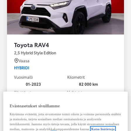
Toyota RAV4
2,5 Hybrid Style Edition
Vaasa
HYBRIDI
Vuosimalli
Kilometrit
01-2023
82 000 km
Käyttövoima
Vaihteisto
Hybridi Bensiini
Automaatti
Näytä lisää
Evästeasetukset sivuillamme
Käytämme evästeitä, jotta sivustomme toimii oikein ja voimme personoida sisältöä
38 900,00 €
ja mainoksia, tarjota sosiaalisen median ominaisuuksia ja analysoida
495,43 € / kk
tietoliikennettä. Jaamme myös tietoja tavasta, jolla käytät sivustoamme sosiaalisen
median, mainonta- ja analytiikkakumppaneidemme kanssa.
Katso lisätietoja