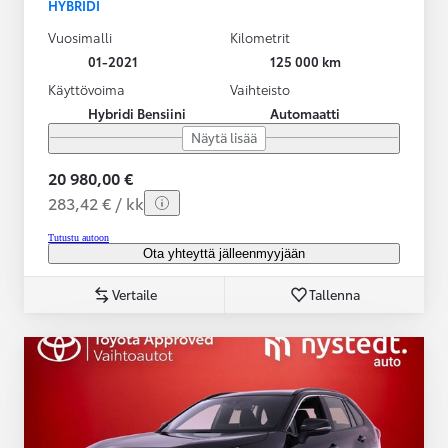
HYBRIDI
Vuosimalli
Kilometrit
01-2021
125 000 km
Käyttövoima
Vaihteisto
Hybridi Bensiini
Automaatti
Näytä lisää
20 980,00 €
283,42 € / kk
Tutustu autoon
Ota yhteyttä jälleenmyyjään
Vertaile
Tallenna