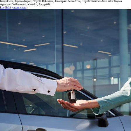
Kaivoksela, Toyota Airport, Toyota Itäkeskus, Järvenpään Auto-Arita, Toyota Tammer-Auto sekä Toyota
Approved Vaihtoautot ja huolto, Lempäälä.
Lue lisää varaamisesta