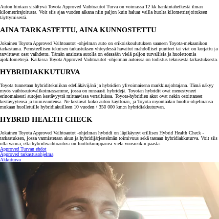
Auton hintaan sisältyvä Toyota Approved Vaihtoautot Turva on voimassa 12 kk hankintahetkestä ilman
kilometrirajoitusta. Voit siis ajaa vuoden aikana niin paljon kuin haluat vailla huolta kilometrirajoituksen
täyttymisestä.
AINA TARKASTETTU, AINA KUNNOSTETTU
Jokainen Toyota Approved Vaihtoautot -ohjelman auto on erikoiskoulutuksen saaneen Toyota-mekaanikon
tarkastama. Perusteellisen teknisen tarkastuksen yhteydessä havaitut mahdolliset puutteet tai viat on korjattu ja
tarvittavat osat vaihdettu. Tämän ansiosta autolla on edessään vielä paljon turvallisia ja huolettomia
ajokilometrejä. Kaikissa Toyota Approved Vaihtoautot -ohjelman autoissa on todistus teknisestä tarkastuksesta.
HYBRIDIAKKUTURVA
Toyota tunnetaan hybriditekniikan edelläkävijänä ja hybridien ylivoimaisena markkinajohtajana. Tämä näkyy
myös vaihtoautovalikoimassamme, jossa on runsaasti hybridejä. Toyotan hybridit ovat menestyneet
erinomaisesti autojen kestävyyttä mittaavissa vertailuissa. Toyota-hybridien akut ovat nekin osoittaneet
kestävyytensä ja toimivuutensa. Ne kestävät koko auton käyttöiän, ja Toyota myöntääkin huolto-ohjelmansa
mukaan huolletuille hybridiakuilleen 10 vuoden / 350 000 km:n hybridiakkuturvan.
HYBRID HEALTH CHECK
Jokainen Toyota Approved Vaihtoautot -ohjelman hybridi on läpikäynyt erillisen Hybrid Health Check -
tarkastuksen, jossa varmistetaan akun ja hybridijärjestelmän toimivuus sekä taataan hybridiakkuturva. Voit siis
olla varma, että hybridivaihtoautosi on luottokumppanisi vielä vuosienkin päästä.
Approved Turvan ehdot
Approved tarkastusohjelma
Akkuturva