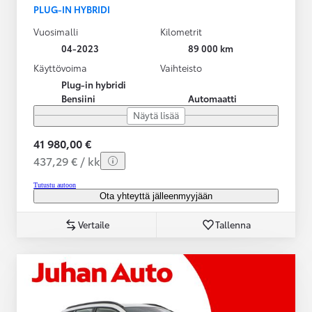
PLUG-IN HYBRIDI
Vuosimalli
Kilometrit
04-2023
89 000 km
Käyttövoima
Vaihteisto
Plug-in hybridi
Bensiini
Automaatti
Näytä lisää
41 980,00 €
437,29 € / kk
Tutustu autoon
Ota yhteyttä jälleenmyyjään
Vertaile
Tallenna