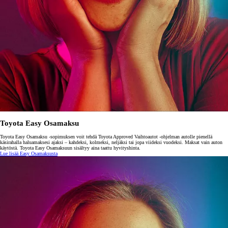
Toyota Easy Osamaksu
Toyota Easy Osamaksu -sopimuksen voit tehdä Toyota Approved Vaihtoautot -ohjelman autolle pienellä
käsirahalla haluamaksesi ajaksi – kahdeksi, kolmeksi, neljäksi tai jopa viideksi vuodeksi. Maksat vain auton
käytöstä. Toyota Easy Osamaksuun sisältyy aina taattu hyvityshinta.
Lue lisää Easy Osamaksusta