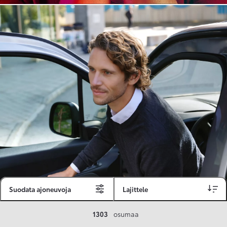
Suodata ajoneuvoja
Lajittele
Toyota Vakuutus
1303
osumaa
Toyota-asiakkaille räätälöity ja valmiiksi kilpailutettu Toyota Vakuutus on edullinen, monipuolinen ja kattava.
Se sisältää Täyskaskossa 80 %:n bonuksen ja voit hyödyntää liikennevakuutusbonuskertymäsi aina 80 %:iin