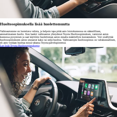
Huoltosopimuksella lisää huolettomuutta
Vaihtoautomme on luotettava valinta, ja helpoin tapa pitää auto loistokunnossa on säännöllinen,
ammattimainen huolto. Kun hankit vaihtoauton yhteydessä Toyota Huoltosopimuksen, varmistat auton
kunnossa pysymisen ja saat käyttöösi huolettoman auton ennalta määritellyin kustannuksin. Voit sisällyttää
huoltosopimukseen auton seuraavat kaksi tai neljä huoltoa. Vaihtoautojen huoltosopimus on valtakunnallinen,
eli auto voidaan huoltaa missä tahansa Toyota-palvelupisteessä.
Lue lisää Toyota Huoltosopimuksesta