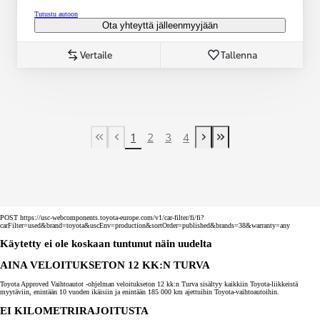
Tutustu autoon
Ota yhteyttä jälleenmyyjään
Vertaile
Tallenna
1
2
3
4
First Page
Previous page
Next page
Last Page
POST https://usc-webcomponents.toyota-europe.com/v1/car-filter/fi/fi?
carFilter=used&brand=toyota&uscEnv=production&sortOrder=published&brands=38&warranty=any
Käytetty ei ole koskaan tuntunut näin uudelta
AINA VELOITUKSETON 12 KK:N TURVA
Toyota Approved Vaihtoautot -ohjelman veloitukseton 12 kk:n Turva sisältyy kaikkiin Toyota-liikkeistä
myytäviin, enintään 10 vuoden ikäisiin ja enintään 185 000 km ajettuihin Toyota-vaihtoautoihin.
EI KILOMETRIRAJOITUSTA