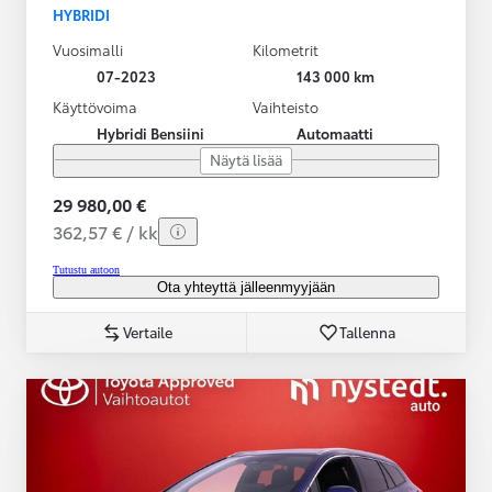
HYBRIDI
Vuosimalli
Kilometrit
07-2023
143 000 km
Käyttövoima
Vaihteisto
Hybridi Bensiini
Automaatti
Näytä lisää
29 980,00 €
362,57 € / kk
Tutustu autoon
Ota yhteyttä jälleenmyyjään
Vertaile
Tallenna