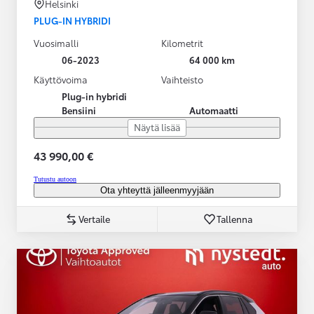
Helsinki
PLUG-IN HYBRIDI
Vuosimalli
Kilometrit
06-2023
64 000 km
Käyttövoima
Vaihteisto
Plug-in hybridi
Bensiini
Automaatti
Näytä lisää
43 990,00 €
Tutustu autoon
Ota yhteyttä jälleenmyyjään
Vertaile
Tallenna