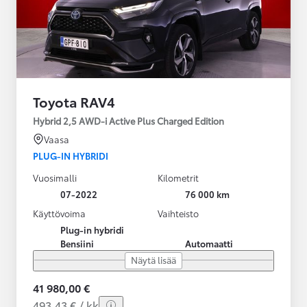
Toyota RAV4
Hybrid 2,5 AWD-i Active Plus Charged Edition
Vaasa
PLUG-IN HYBRIDI
Vuosimalli
Kilometrit
07-2022
76 000 km
Käyttövoima
Vaihteisto
Plug-in hybridi
Bensiini
Automaatti
Näytä lisää
41 980,00 €
493,43 € / kk