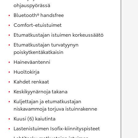
ohjauspyörässä
Bluetooth® handsfree
Comfort-etuistuimet
Etumatkustajan istuimen korkeussäätö
Etumatkustajan turvatyynyn
poiskytkentäkatkaisin
Haineväantenni
Huoltokirja
Kahdet renkaat
Keskikyynärnoja takana
Kuljettajan ja etumatkustajan
niskavammoja torjuva istuinrakenne
Kuusi (6) kaiutinta
Lastenistuimen Isofix-kiinnityspisteet
Lehtitasku matkustajan istuimen