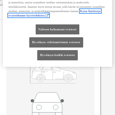
ja mainoksia, tarjota sosiaalisen median ominaisuuksia ja analysoida
tietoliikennettä. Jaamme myös tietoja tavasta, jolla käytät sivustoamme sosiaalisen
Tekniset tiedot
median, mainonta- ja analytiikkakumppaneidemme kanssa.
Katso lisätietoja
evästeidemme käyttöehdoista
Mitat ja tilavuus
Valitsen haluamani evästeet
Ovet
4
Istuimet
5
Hyväksyn välttämättömät evästeet
Hyväksyn kaikki evästeet