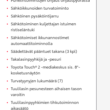
Sähköikkunoiden turvatoiminto
Sähköinen pysäköintijarru
Sähkötoiminen kuljettajan istuimen
ristiseläntuki
Sähkötoimiset ikkunannostimet
automaattitoiminnolla
Säädettävät pääntuet takana (3 kpl)
Takalasinpyyhkijä ja -pesuri
Toyota Touch® 2 -mediakeskus sis. 8"-
kosketusnäytön
Turvatyynyjen lukumäärä (7)
Tuulilasin pesunesteen alhaisen tason
varoitin
Tuulilasinpyyhkimien tihkutoiminnon
aikasäätö