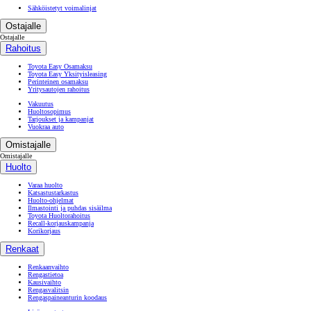
Sähköistetyt voimalinjat
Ostajalle
Ostajalle
Rahoitus
Toyota Easy Osamaksu
Toyota Easy Yksityisleasing
Perinteinen osamaksu
Yritysautojen rahoitus
Vakuutus
Huoltosopimus
Tarjoukset ja kampanjat
Vuokraa auto
Omistajalle
Omistajalle
Huolto
Varaa huolto
Katsastustarkastus
Huolto-ohjelmat
Ilmastointi ja puhdas sisäilma
Toyota Huoltorahoitus
Recall-korjauskampanja
Korikorjaus
Renkaat
Renkaanvaihto
Rengastietoa
Kausivaihto
Rengasvalitsin
Rengaspaineanturin koodaus