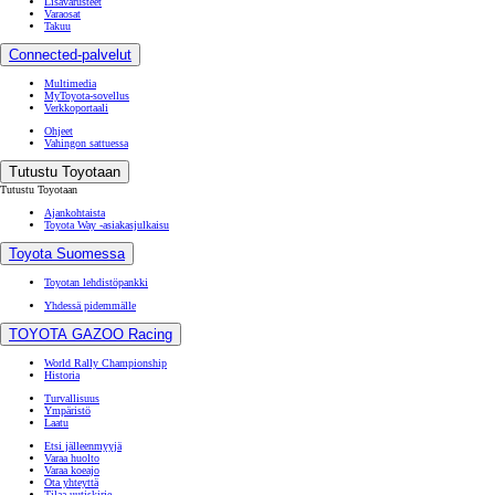
Lisävarusteet
Varaosat
Takuu
Connected-palvelut
Multimedia
MyToyota-sovellus
Verkkoportaali
Ohjeet
Vahingon sattuessa
Tutustu Toyotaan
Tutustu Toyotaan
Ajankohtaista
Toyota Way -asiakasjulkaisu
Toyota Suomessa
Toyotan lehdistöpankki
Yhdessä pidemmälle
TOYOTA GAZOO Racing
World Rally Championship
Historia
Turvallisuus
Ympäristö
Laatu
Etsi jälleenmyyjä
Varaa huolto
Varaa koeajo
Ota yhteyttä
Tilaa uutiskirje