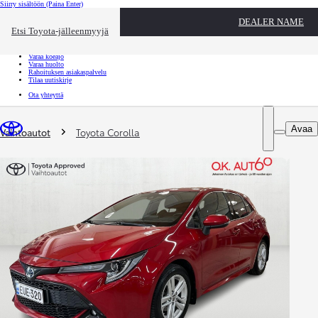
Siirry sisältöön
(Paina Enter)
Ota yhteyttä
DEALER NAME
Sulje
Etsi Toyota-jälleenmyyjä
Toyota palvelee
Etsi jälleenmyyjä
Varaa koeajo
Varaa huolto
Rahoituksen asiakaspalvelu
Tilaa uutiskirje
Ota yhteyttä
Olet täällä
:
Avaa
Vaihtoautot
Toyota Corolla