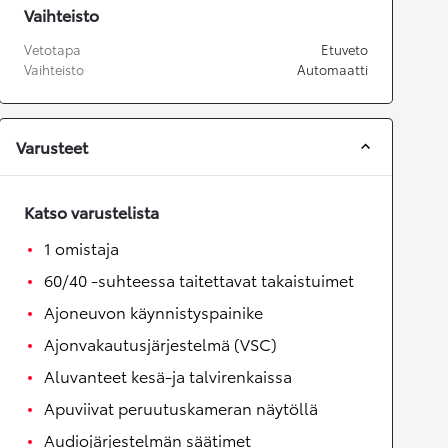
Vaihteisto
Vetotapa
Etuveto
Vaihteisto
Automaatti
Varusteet
Katso varustelista
1 omistaja
60/40 -suhteessa taitettavat takaistuimet
Ajoneuvon käynnistyspainike
Ajonvakautusjärjestelmä (VSC)
Aluvanteet kesä-ja talvirenkaissa
Apuviivat peruutuskameran näytöllä
Audiojärjestelmän säätimet