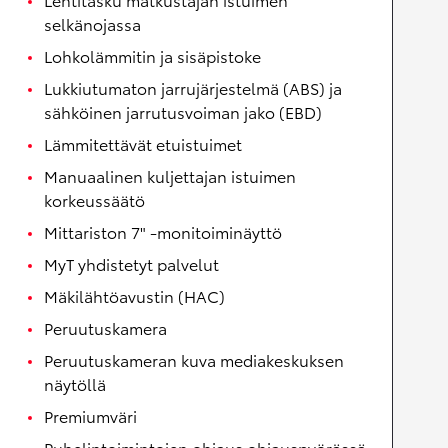
selkänojassa
Lohkolämmitin ja sisäpistoke
Lukkiutumaton jarrujärjestelmä (ABS) ja
sähköinen jarrutusvoiman jako (EBD)
Lämmitettävät etuistuimet
Manuaalinen kuljettajan istuimen
korkeussäätö
Mittariston 7" -monitoiminäyttö
MyT yhdistetyt palvelut
Mäkilähtöavustin (HAC)
Peruutuskamera
Peruutuskameran kuva mediakeskuksen
näytöllä
Premiumväri
Puhelintoimintojen ohjaus ohjauspyörässä