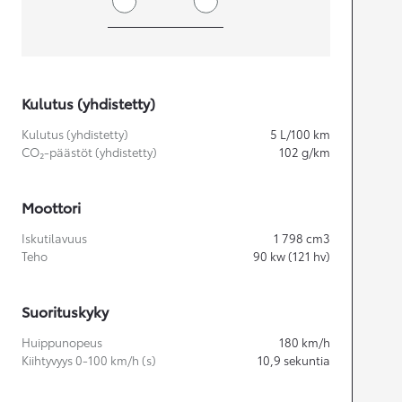
Kulutus (yhdistetty)
Kulutus (yhdistetty)
5
L/100 km
CO₂-päästöt (yhdistetty)
102
g/km
Moottori
Iskutilavuus
1 798
cm3
Teho
90
kw (121 hv)
Suorituskyky
Huippunopeus
180
km/h
Kiihtyvyys 0-100 km/h (s)
10,9
sekuntia