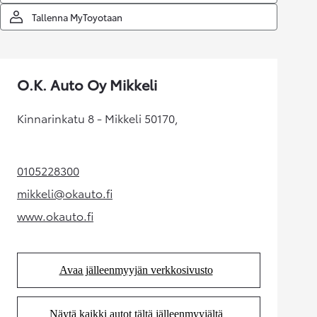
Tallenna MyToyotaan
O.K. Auto Oy Mikkeli
Kinnarinkatu 8 - Mikkeli 50170,
0105228300
(Aukeaa uudessa välilehdessä)
mikkeli@okauto.fi
(Aukeaa uudessa välilehdessä)
www.okauto.fi
(Aukeaa uudessa välilehdessä)
Avaa jälleenmyyjän verkkosivusto
(Aukeaa uudessa välilehdessä)
Näytä kaikki autot tältä jälleenmyyjältä