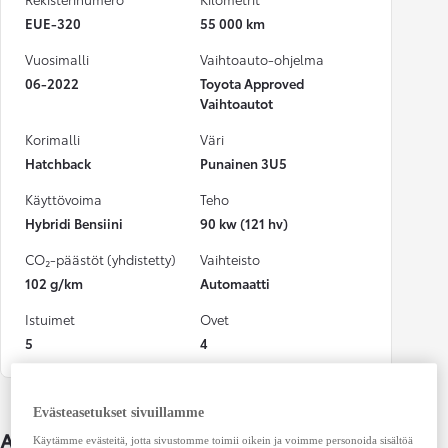
EUE-320
55 000 km
Vuosimalli
Vaihtoauto-ohjelma
06-2022
Toyota Approved
Vaihtoautot
Korimalli
Väri
Hatchback
Punainen 3U5
Käyttövoima
Teho
Hybridi Bensiini
90 kw (121 hv)
CO₂-päästöt (yhdistetty)
Vaihteisto
102 g/km
Automaatti
Istuimet
Ovet
5
4
Evästeasetukset sivuillamme
Auton lisätiedot
Käytämme evästeitä, jotta sivustomme toimii oikein ja voimme personoida sisältöä