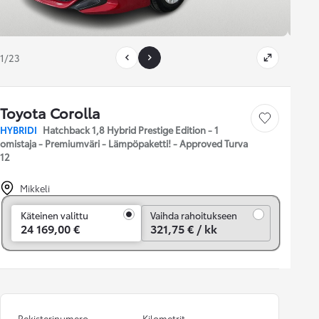
1/23
Toyota Corolla
Tallenna auto
HYBRIDI
Hatchback 1,8 Hybrid Prestige Edition - 1
omistaja - Premiumväri - Lämpöpaketti! - Approved Turva
12
Mikkeli
Vaihda rahoitukseen
Käteinen valittu
Vaihda rahoitukseen
24 169,00 €
321,75 € / kk
Rekisterinumero
Kilometrit