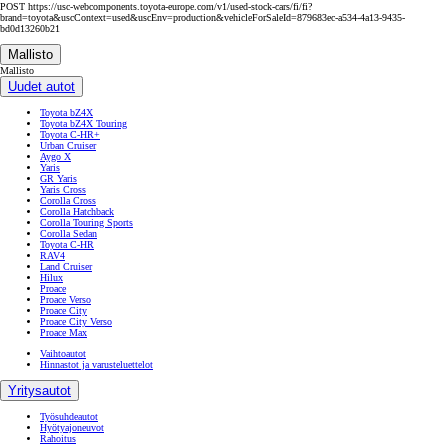
POST https://usc-webcomponents.toyota-europe.com/v1/used-stock-cars/fi/fi?
brand=toyota&uscContext=used&uscEnv=production&vehicleForSaleId=879683ec-a534-4a13-9435-
bd0d13260b21
Mallisto
Mallisto
Uudet autot
Toyota bZ4X
Toyota bZ4X Touring
Toyota C-HR+
Urban Cruiser
Aygo X
Yaris
GR Yaris
Yaris Cross
Corolla Cross
Corolla Hatchback
Corolla Touring Sports
Corolla Sedan
Toyota C-HR
RAV4
Land Cruiser
Hilux
Proace
Proace Verso
Proace City
Proace City Verso
Proace Max
Vaihtoautot
Hinnastot ja varusteluettelot
Yritysautot
Työsuhdeautot
Hyötyajoneuvot
Rahoitus