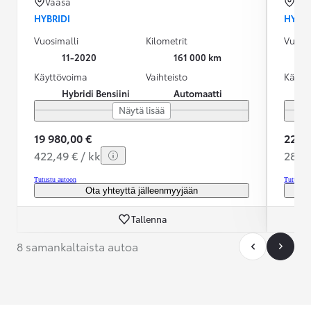
Vaasa
Ou
HYBRIDI
HYBRI
Vuosimalli
Kilometrit
Vuosim
11-2020
161 000 km
Käyttövoima
Vaihteisto
Käytt
Hybridi Bensiini
Automaatti
Näytä lisää
19 980,00 €
22 99
422,49 € / kk
289,1
Tutustu autoon
Tutustu 
Ota yhteyttä jälleenmyyjään
Tallenna
8 samankaltaista autoa