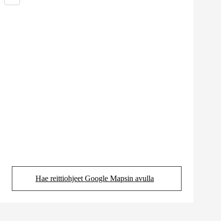
Hae reittiohjeet Google Mapsin avulla
(Aukeaa uudessa välilehdessä)