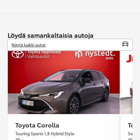
Löydä samankaltaisia autoja
Näytä kaikki autot
Toyota Corolla
Toy
Touring Sports 1,8 Hybrid Style
Sedan 