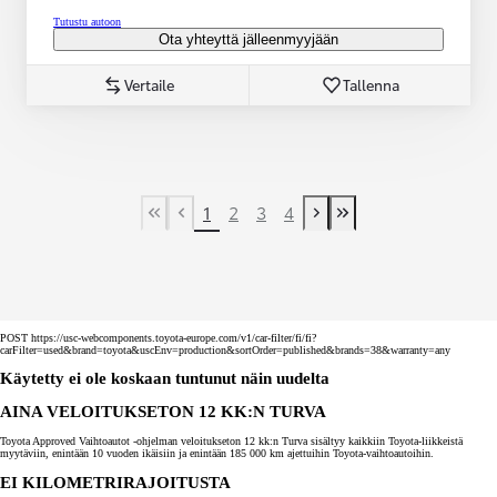
Tutustu autoon
Ota yhteyttä jälleenmyyjään
Vertaile
Tallenna
1
2
3
4
First Page
Previous page
Next page
Last Page
POST https://usc-webcomponents.toyota-europe.com/v1/car-filter/fi/fi?
carFilter=used&brand=toyota&uscEnv=production&sortOrder=published&brands=38&warranty=any
Käytetty ei ole koskaan tuntunut näin uudelta
AINA VELOITUKSETON 12 KK:N TURVA
Toyota Approved Vaihtoautot -ohjelman veloitukseton 12 kk:n Turva sisältyy kaikkiin Toyota-liikkeistä
myytäviin, enintään 10 vuoden ikäisiin ja enintään 185 000 km ajettuihin Toyota-vaihtoautoihin.
EI KILOMETRIRAJOITUSTA