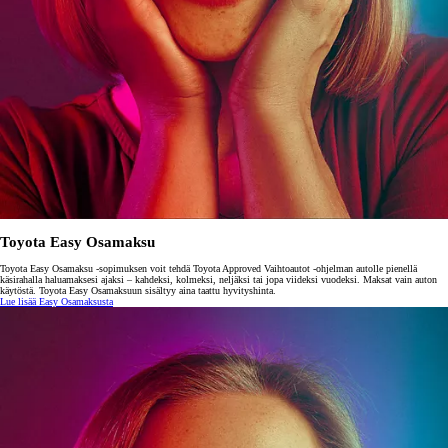
Toyota Easy Osamaksu
Toyota Easy Osamaksu -sopimuksen voit tehdä Toyota Approved Vaihtoautot -ohjelman autolle pienellä
käsirahalla haluamaksesi ajaksi – kahdeksi, kolmeksi, neljäksi tai jopa viideksi vuodeksi. Maksat vain auton
käytöstä. Toyota Easy Osamaksuun sisältyy aina taattu hyvityshinta.
Lue lisää Easy Osamaksusta