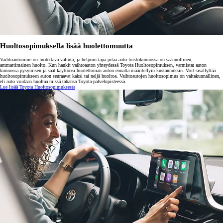
Huoltosopimuksella lisää huolettomuutta
Vaihtoautomme on luotettava valinta, ja helpoin tapa pitää auto loistokunnossa on säännöllinen,
ammattimainen huolto. Kun hankit vaihtoauton yhteydessä Toyota Huoltosopimuksen, varmistat auton
kunnossa pysymisen ja saat käyttöösi huolettoman auton ennalta määritellyin kustannuksin. Voit sisällyttää
huoltosopimukseen auton seuraavat kaksi tai neljä huoltoa. Vaihtoautojen huoltosopimus on valtakunnallinen,
eli auto voidaan huoltaa missä tahansa Toyota-palvelupisteessä.
Lue lisää Toyota Huoltosopimuksesta