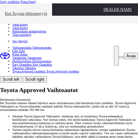
Siirry sisältöön
(Paina Enter)
Ota yhteyttä
DEALER NAME
Sulje
Etsi Toyota-jälleenmyyjä
Toyota palvelee
Etsi jälleenmyyjä
Varaa koeajo
Varaa huolto
Rahoituksen asiakaspalvelu
Tilaa uutiskirje
Ota yhteyttä
Vaihtoautohaku
Vaihtoautohaku
Edut
Edut
Relax
Relax
Avaa
Varaaminen
Varaaminen
Huoltosopimus
Huoltosopimus
Easy Osamaksu
Easy Osamaksu
Vakuutus
Vakuutus
Toyota Approved vuodeksi
Toyota Approved vuodeksi
Scroll left
Scroll right
Toyota Approved Vaihtoautot
Huolettomia kilometrejä
Me Toyotalla olemme tehneet käytetyn auton omistamisesta yhtä huoletonta kuin uudenkin. Toyota Approved
Vaihtoautot on Toyota-liikkeiden standardi kaikille Toyota-vaihtoautoille, joiden ikä on alle 10 vuotta ja
mittarilukema enintään 185 000 km.
Jokainen Toyota Approved Vaihtoautot -ohjelman auto on koulutetun Toyota-mekaanikon
huolellisesti tarkistama. Voit luottaa siihen, että meiltä hankkimasi Toyota Approved Vaihtoauto on
aina moitteettomassa kunnossa ja valmiina ajoon. Siksi voimme luvata vaihtoautoillemme myös
veloituksettoman 12 kk:n lisäturvan, joka tuo mielenrauhaa ajomatkoihisi.
Tutustu tarjolla oleviin yksityiskohtaisen tarkastuksen läpikäyneisiin, erittäin laadukkaisiin Toyota-
vaihtoautoihin vaihtoautohaussamme ja löydä sinulle sopivin vaihtoehto. Voit nyt varata vaihtoauton
kahdeksi päiväksi valikoiduista Toyota-liikkeistä, jotta ehdit nähdä ja koeajaa auton ilman huolta