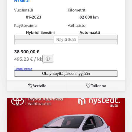
HYBRIDI
Vuosimalli
Kilometrit
01-2023
82 000 km
Käyttövoima
Vaihteisto
Hybridi Bensiini
Automaatti
Näytä lisää
38 900,00 €
495,23 € / kk
Tutustu autoon
Ota yhteyttä jälleenmyyjään
Vertaile
Tallenna