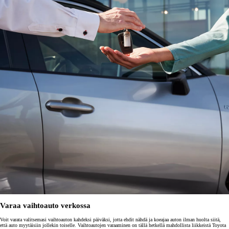
Varaa vaihtoauto verkossa
Voit varata valitsemasi vaihtoauton kahdeksi päiväksi, jotta ehdit nähdä ja koeajaa auton ilman huolta siitä,
että auto myytäisiin jollekin toiselle. Vaihtoautojen varaaminen on tällä hetkellä mahdollista liikkeistä Toyota