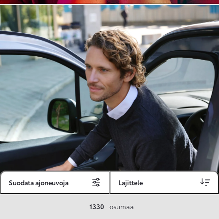
Suodata ajoneuvoja
Lajittele
Toyota Vakuutus
1330
osumaa
Toyota-asiakkaille räätälöity ja valmiiksi kilpailutettu Toyota Vakuutus on edullinen, monipuolinen ja kattava.
Se sisältää Täyskaskossa 80 %:n bonuksen ja voit hyödyntää liikennevakuutusbonuskertymäsi aina 80 %:iin