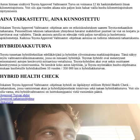
Auton hintaan sisältyvä Toyota Approved Vaihtoautot Turva on voimassa 12 kk hankintahetkestä ilman
kilometrirajoitusta. Voit siis ajaa vuoden aikana niin paljon kuin haluat vailla huolta kilometrirajoituksen
täyttymisestä.
AINA TARKASTETTU, AINA KUNNOSTETTU
Jokainen Toyota Approved Vaihtoautot -ohjelman auto on erikoiskoulutuksen saaneen Toyota-mekaanikon
tarkastama. Perusteellisen teknisen tarkastuksen yhteydessä havaitut mahdolliset puutteet tai viat on korjattu ja
tarvittavat osat vaihdettu. Tämän ansiosta autolla on edessään vielä paljon turvallisia ja huolettomia
ajokilometrejä. Kaikissa Toyota Approved Vaihtoautot -ohjelman autoissa on todistus teknisestä tarkastuksesta.
HYBRIDIAKKUTURVA
Toyota tunnetaan hybriditekniikan edelläkävijänä ja hybridien ylivoimaisena markkinajohtajana. Tämä näkyy
myös vaihtoautovalikoimassamme, jossa on runsaasti hybridejä. Toyotan hybridit ovat menestyneet
erinomaisesti autojen kestävyyttä mittaavissa vertailuissa. Toyota-hybridien akut ovat nekin osoittaneet
kestävyytensä ja toimivuutensa. Ne kestävät koko auton käyttöiän, ja Toyota myöntääkin huolto-ohjelmansa
mukaan huolletuille hybridiakuilleen 10 vuoden / 350 000 km:n hybridiakkuturvan.
HYBRID HEALTH CHECK
Jokainen Toyota Approved Vaihtoautot -ohjelman hybridi on läpikäynyt erillisen Hybrid Health Check -
tarkastuksen, jossa varmistetaan akun ja hybridijärjestelmän toimivuus sekä taataan hybridiakkuturva. Voit siis
olla varma, että hybridivaihtoautosi on luottokumppanisi vielä vuosienkin päästä.
Approved Turvan ehdot
Approved tarkastusohjelma
Akkuturva