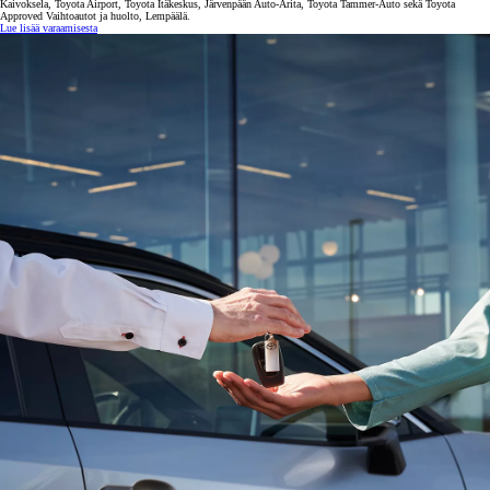
Kaivoksela, Toyota Airport, Toyota Itäkeskus, Järvenpään Auto-Arita, Toyota Tammer-Auto sekä Toyota
Approved Vaihtoautot ja huolto, Lempäälä.
Lue lisää varaamisesta