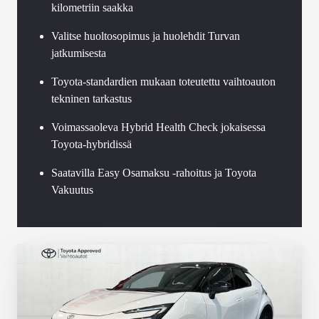
kilometriin saakka
Valitse huoltosopimus ja huolehdit Turvan
jatkumisesta
Toyota-standardien mukaan toteutettu vaihtoauton
tekninen tarkastus
Voimassaoleva Hybrid Health Check jokaisessa
Toyota-hybridissä
Saatavilla Easy Osamaksu -rahoitus ja Toyota
Vakuutus