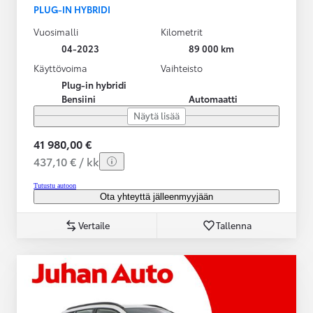
PLUG-IN HYBRIDI
Vuosimalli
Kilometrit
04-2023
89 000 km
Käyttövoima
Vaihteisto
Plug-in hybridi
Bensiini
Automaatti
Näytä lisää
41 980,00 €
437,10 € / kk
Tutustu autoon
Ota yhteyttä jälleenmyyjään
Vertaile
Tallenna