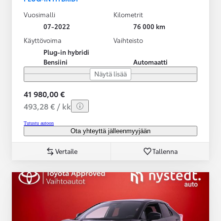
Vuosimalli
Kilometrit
07-2022
76 000 km
Käyttövoima
Vaihteisto
Plug-in hybridi
Bensiini
Automaatti
Näytä lisää
41 980,00 €
493,28 € / kk
Tutustu autoon
Ota yhteyttä jälleenmyyjään
Vertaile
Tallenna