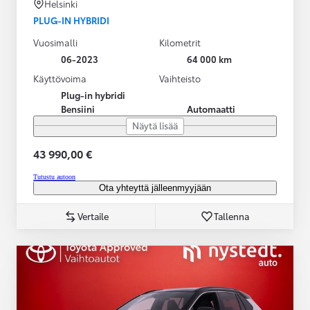
Helsinki
PLUG-IN HYBRIDI
Vuosimalli
Kilometrit
06-2023
64 000 km
Käyttövoima
Vaihteisto
Plug-in hybridi
Bensiini
Automaatti
Näytä lisää
43 990,00 €
Tutustu autoon
Ota yhteyttä jälleenmyyjään
Vertaile
Tallenna