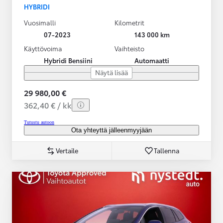
HYBRIDI
Vuosimalli
Kilometrit
07-2023
143 000 km
Käyttövoima
Vaihteisto
Hybridi Bensiini
Automaatti
Näytä lisää
29 980,00 €
362,40 € / kk
Tutustu autoon
Ota yhteyttä jälleenmyyjään
Vertaile
Tallenna