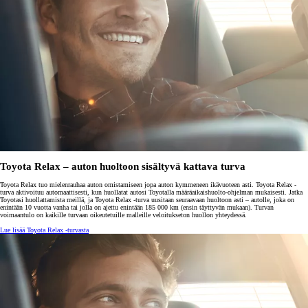
Toyota Relax – auton huoltoon sisältyvä kattava turva
Toyota Relax tuo mielenrauhaa auton omistamiseen jopa auton kymmeneen ikävuoteen asti. Toyota Relax -
turva aktivoituu automaattisesti, kun huollatat autosi Toyotalla määräaikaishuolto-ohjelman mukaisesti. Jatka
Toyotasi huollattamista meillä, ja Toyota Relax -turva uusitaan seuraavaan huoltoon asti – autolle, joka on
enintään 10 vuotta vanha tai jolla on ajettu enintään 185 000 km (ensin täyttyvän mukaan). Turvan
voimaantulo on kaikille turvaan oikeutetuille malleille veloitukseton huollon yhteydessä.
Lue lisää Toyota Relax -turvasta