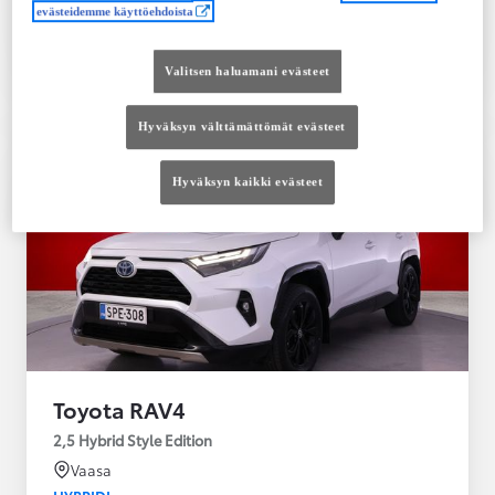
evästeidemme käyttöehdoista
Tutustu autoon
Ota yhteyttä jälleenmyyjään
Valitsen haluamani evästeet
Vertaile
Tallenna
Hyväksyn välttämättömät evästeet
Hyväksyn kaikki evästeet
Toyota RAV4
2,5 Hybrid Style Edition
Vaasa