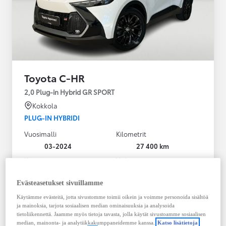
Toyota C-HR
2,0 Plug-in Hybrid GR SPORT
Kokkola
PLUG-IN HYBRIDI
Vuosimalli
Kilometrit
03-2024
27 400 km
Käyttövoima
Vaihteisto
Plug-in hybridi
Bensiini
Automaatti
Evästeasetukset sivuillamme
Näytä lisää
Käytämme evästeitä, jotta sivustomme toimii oikein ja voimme personoida sisältöä
ja mainoksia, tarjota sosiaalisen median ominaisuuksia ja analysoida
36 900,00 €
tietoliikennettä. Jaamme myös tietoja tavasta, jolla käytät sivustoamme sosiaalisen
median, mainonta- ja analytiikkakumppaneidemme kanssa.
Katso lisätietoja