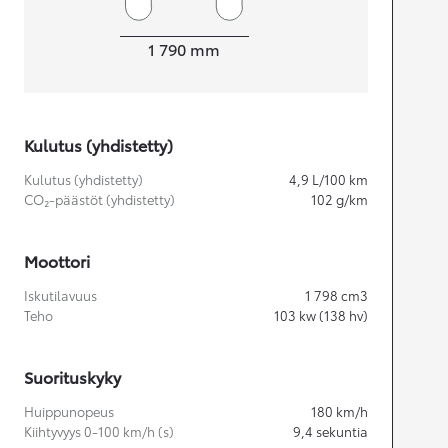
Leveys
1 790
mm
Kulutus (yhdistetty)
Kulutus (yhdistetty)
4,9
L/100 km
CO₂-päästöt (yhdistetty)
102
g/km
Moottori
Iskutilavuus
1 798
cm3
Teho
103
kw (138 hv)
Suorituskyky
Huippunopeus
180
km/h
Kiihtyvyys 0-100 km/h (s)
9,4
sekuntia