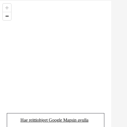
Hae reittiohjeet Google Mapsin avulla
(Aukeaa uudessa välilehdessä)