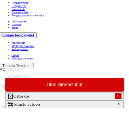
Renkaanvaihto
Rengastietoa
Kausivaihto
Rengasvalitsin
Rengaspaineanturin koodaus
Lisävarusteet
Varaosat
Takuu
Connected-palvelut
Multimedia
MyToyota-sovellus
Verkkoportaali
Ohjeet
Vahingon sattuessa
Tutustu Toyotaan
Tutustu Toyotaan
Ajankohtaista
Toyota Way -asiakasjulkaisu
Olen kiinnostunut
Toyota Suomessa
Toyotan lehdistöpankki
Ostoskori
1
Yhdessä pidemmälle
Tutustu autoon
TOYOTA GAZOO Racing
World Rally Championship
Historia
Turvallisuus
Ympäristö