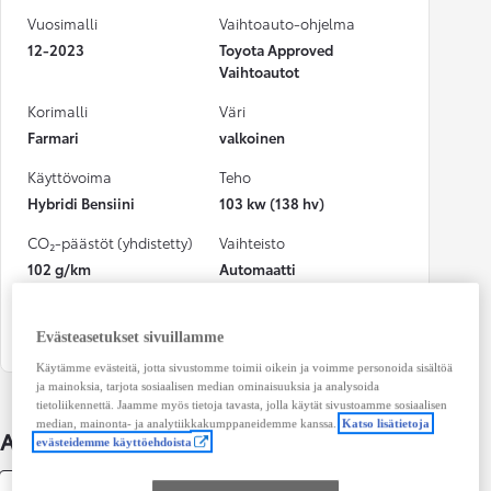
Vuosimalli
Vaihtoauto-ohjelma
12-2023
Toyota Approved
Vaihtoautot
Korimalli
Väri
Farmari
valkoinen
Käyttövoima
Teho
Hybridi Bensiini
103 kw (138 hv)
CO₂-päästöt (yhdistetty)
Vaihteisto
102 g/km
Automaatti
Istuimet
Ovet
5
4
Evästeasetukset sivuillamme
Käytämme evästeitä, jotta sivustomme toimii oikein ja voimme personoida sisältöä
ja mainoksia, tarjota sosiaalisen median ominaisuuksia ja analysoida
tietoliikennettä. Jaamme myös tietoja tavasta, jolla käytät sivustoamme sosiaalisen
median, mainonta- ja analytiikkakumppaneidemme kanssa.
Katso lisätietoja
Auton lisätiedot
evästeidemme käyttöehdoista