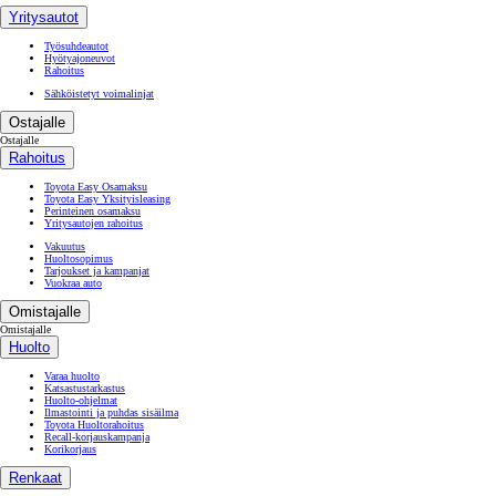
Yritysautot
Työsuhdeautot
Hyötyajoneuvot
Rahoitus
Sähköistetyt voimalinjat
Ostajalle
Ostajalle
Rahoitus
Toyota Easy Osamaksu
Toyota Easy Yksityisleasing
Perinteinen osamaksu
Yritysautojen rahoitus
Vakuutus
Huoltosopimus
Tarjoukset ja kampanjat
Vuokraa auto
Omistajalle
Omistajalle
Huolto
Varaa huolto
Katsastustarkastus
Huolto-ohjelmat
Ilmastointi ja puhdas sisäilma
Toyota Huoltorahoitus
Recall-korjauskampanja
Korikorjaus
Renkaat