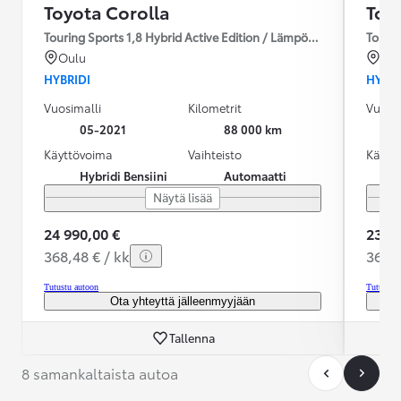
Toyota Corolla
Toy
Touring Sports 1,8 Hybrid Active Edition / Lämpöpaketti / Navi /
Tourin
Oulu
For
HYBRIDI
HYBRI
Vuosimalli
Kilometrit
Vuosim
05-2021
88 000 km
Käyttövoima
Vaihteisto
Käytt
Hybridi Bensiini
Automaatti
Näytä lisää
24 990,00 €
23 99
368,48 € / kk
361,6
Tutustu autoon
Tutustu 
Ota yhteyttä jälleenmyyjään
Tallenna
8 samankaltaista autoa