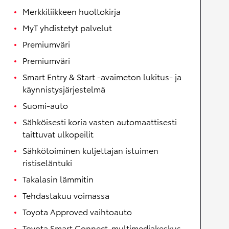
Merkkiliikkeen huoltokirja
MyT yhdistetyt palvelut
Premiumväri
Premiumväri
Smart Entry & Start -avaimeton lukitus- ja
käynnistysjärjestelmä
Suomi-auto
Sähköisesti koria vasten automaattisesti
taittuvat ulkopeilit
Sähkötoiminen kuljettajan istuimen
ristiseläntuki
Takalasin lämmitin
Tehdastakuu voimassa
Toyota Approved vaihtoauto
Toyota Smart Connect-multimediakeskus