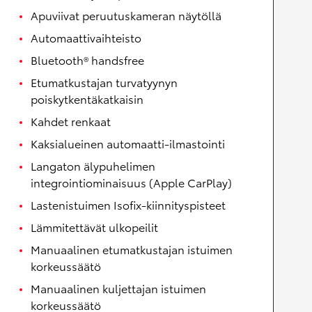
Apuviivat peruutuskameran näytöllä
Automaattivaihteisto
Bluetooth® handsfree
Etumatkustajan turvatyynyn
poiskytkentäkatkaisin
Kahdet renkaat
Kaksialueinen automaatti-ilmastointi
Langaton älypuhelimen
integrointiominaisuus (Apple CarPlay)
Lastenistuimen Isofix-kiinnityspisteet
Lämmitettävät ulkopeilit
Manuaalinen etumatkustajan istuimen
korkeussäätö
Manuaalinen kuljettajan istuimen
korkeussäätö