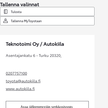
Tallenna valinnat
Tulosta
Tallenna MyToyotaan
Teknotoimi Oy / Autokiila
Asentajankatu 6 - Turku 20320,
0207757100
(Aukeaa uudessa välilehdessä)
toyota@autokiila.fi
(Aukeaa uudessa välilehdessä)
www.autokiila.fi
(Aukeaa uudessa välilehdessä)
Avaa jälleenmyyjän verkkosivusto