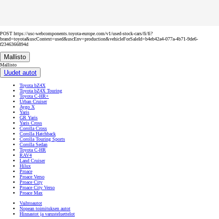
POST https://usc-webcomponents.toyota-europe.com/v1/used-stock-cars/fi/fi?
brand=toyota&uscContext=used&uscEnv=production&vehicleForSaleId=b4eb42a4-077a-4b71-9de6-
f2346366894d
Mallisto
Mallisto
Uudet autot
Toyota bZ4X
Toyota bZ4X Touring
Toyota C-HR+
Urban Cruiser
Aygo X
Yaris
GR Yaris
Yaris Cross
Corolla Cross
Corolla Hatchback
Corolla Touring Sports
Corolla Sedan
Toyota C-HR
RAV4
Land Cruiser
Hilux
Proace
Proace Verso
Proace City
Proace City Verso
Proace Max
Vaihtoautot
Nopean toimituksen autot
Hinnastot ja varusteluettelot