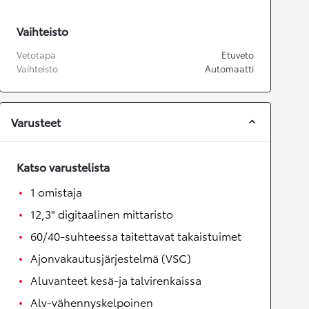
Vaihteisto
Vetotapa
Etuveto
Vaihteisto
Automaatti
Varusteet
Katso varustelista
1 omistaja
12,3" digitaalinen mittaristo
60/40-suhteessa taitettavat takaistuimet
Ajonvakautusjärjestelmä (VSC)
Aluvanteet kesä-ja talvirenkaissa
Alv-vähennyskelpoinen