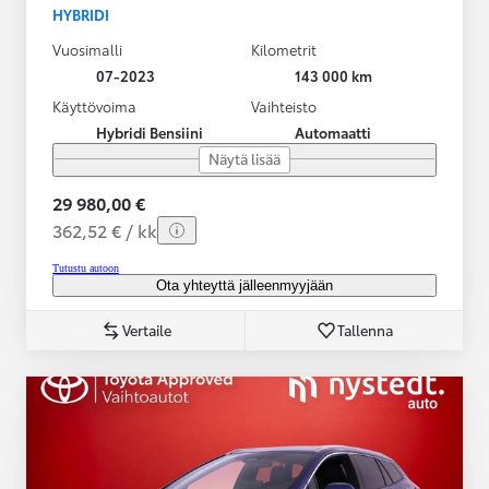
HYBRIDI
Vuosimalli
Kilometrit
07-2023
143 000 km
Käyttövoima
Vaihteisto
Hybridi Bensiini
Automaatti
Näytä lisää
29 980,00 €
362,52 € / kk
Tutustu autoon
Ota yhteyttä jälleenmyyjään
Vertaile
Tallenna