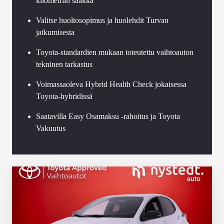
kilometriin saakka
Valitse huoltosopimus ja huolehdit Turvan
jatkumisesta
Toyota-standardien mukaan toteutettu vaihtoauton
tekninen tarkastus
Voimassaoleva Hybrid Health Check jokaisessa
Toyota-hybridissä
Saatavilla Easy Osamaksu -rahoitus ja Toyota
Vakuutus