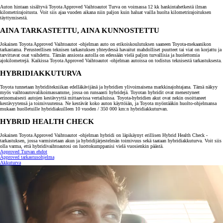
Auton hintaan sisältyvä Toyota Approved Vaihtoautot Turva on voimassa 12 kk hankintahetkestä ilman
kilometrirajoitusta. Voit siis ajaa vuoden aikana niin paljon kuin haluat vailla huolta kilometrirajoituksen
täyttymisestä.
AINA TARKASTETTU, AINA KUNNOSTETTU
Jokainen Toyota Approved Vaihtoautot -ohjelman auto on erikoiskoulutuksen saaneen Toyota-mekaanikon
tarkastama. Perusteellisen teknisen tarkastuksen yhteydessä havaitut mahdolliset puutteet tai viat on korjattu ja
tarvittavat osat vaihdettu. Tämän ansiosta autolla on edessään vielä paljon turvallisia ja huolettomia
ajokilometrejä. Kaikissa Toyota Approved Vaihtoautot -ohjelman autoissa on todistus teknisestä tarkastuksesta.
HYBRIDIAKKUTURVA
Toyota tunnetaan hybriditekniikan edelläkävijänä ja hybridien ylivoimaisena markkinajohtajana. Tämä näkyy
myös vaihtoautovalikoimassamme, jossa on runsaasti hybridejä. Toyotan hybridit ovat menestyneet
erinomaisesti autojen kestävyyttä mittaavissa vertailuissa. Toyota-hybridien akut ovat nekin osoittaneet
kestävyytensä ja toimivuutensa. Ne kestävät koko auton käyttöiän, ja Toyota myöntääkin huolto-ohjelmansa
mukaan huolletuille hybridiakuilleen 10 vuoden / 350 000 km:n hybridiakkuturvan.
HYBRID HEALTH CHECK
Jokainen Toyota Approved Vaihtoautot -ohjelman hybridi on läpikäynyt erillisen Hybrid Health Check -
tarkastuksen, jossa varmistetaan akun ja hybridijärjestelmän toimivuus sekä taataan hybridiakkuturva. Voit siis
olla varma, että hybridivaihtoautosi on luottokumppanisi vielä vuosienkin päästä.
Approved Turvan ehdot
Approved tarkastusohjelma
Akkuturva