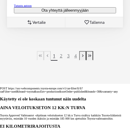
Tutustu autoon
Ota yhteyttä jälleenmyyjään
Vertaile
Tallenna
1
2
3
4
First Page
Previous page
Next page
Last Page
POST https://usc-webcomponents.toyota-europe.com/v1/car-filter/fi/fi?
carFilter=used&brand=toyota&uscEnv=production&sortOrder=published&brands=38&warranty=any
Käytetty ei ole koskaan tuntunut näin uudelta
AINA VELOITUKSETON 12 KK:N TURVA
Toyota Approved Vaihtoautot -ohjelman veloitukseton 12 kk:n Turva sisältyy kaikkiin Toyota-liikkeistä
myytäviin, enintään 10 vuoden ikäisiin ja enintään 185 000 km ajettuihin Toyota-vaihtoautoihin.
EI KILOMETRIRAJOITUSTA