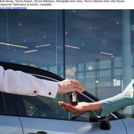
Kaivoksela, Toyota Airport, Toyota Itäkeskus, Järvenpään Auto-Arita, Toyota Tammer-Auto sekä Toyota
Approved Vaihtoautot ja huolto, Lempäälä.
Lue lisää varaamisesta