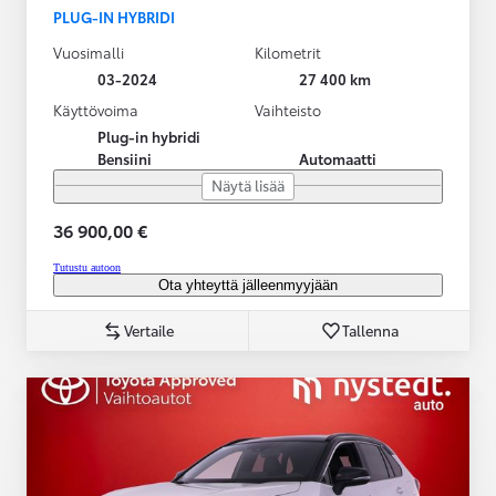
PLUG-IN HYBRIDI
Vuosimalli
Kilometrit
03-2024
27 400 km
Käyttövoima
Vaihteisto
Plug-in hybridi
Bensiini
Automaatti
Näytä lisää
36 900,00 €
Tutustu autoon
Ota yhteyttä jälleenmyyjään
Vertaile
Tallenna