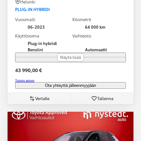
Helsinki
PLUG-IN HYBRIDI
Vuosimalli
Kilometrit
06-2023
64 000 km
Käyttövoima
Vaihteisto
Plug-in hybridi
Bensiini
Automaatti
Näytä lisää
43 990,00 €
Tutustu autoon
Ota yhteyttä jälleenmyyjään
Vertaile
Tallenna