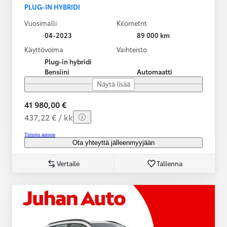
PLUG-IN HYBRIDI
Vuosimalli
Kilometrit
04-2023
89 000 km
Käyttövoima
Vaihteisto
Plug-in hybridi
Bensiini
Automaatti
Näytä lisää
41 980,00 €
437,22 € / kk
Tutustu autoon
Ota yhteyttä jälleenmyyjään
Vertaile
Tallenna