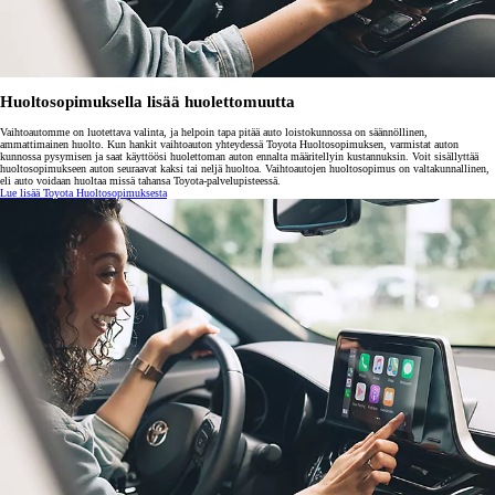
Huoltosopimuksella lisää huolettomuutta
Vaihtoautomme on luotettava valinta, ja helpoin tapa pitää auto loistokunnossa on säännöllinen,
ammattimainen huolto. Kun hankit vaihtoauton yhteydessä Toyota Huoltosopimuksen, varmistat auton
kunnossa pysymisen ja saat käyttöösi huolettoman auton ennalta määritellyin kustannuksin. Voit sisällyttää
huoltosopimukseen auton seuraavat kaksi tai neljä huoltoa. Vaihtoautojen huoltosopimus on valtakunnallinen,
eli auto voidaan huoltaa missä tahansa Toyota-palvelupisteessä.
Lue lisää Toyota Huoltosopimuksesta