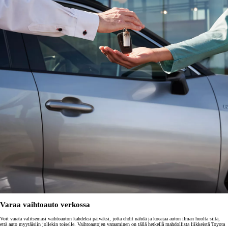
Varaa vaihtoauto verkossa
Voit varata valitsemasi vaihtoauton kahdeksi päiväksi, jotta ehdit nähdä ja koeajaa auton ilman huolta siitä,
että auto myytäisiin jollekin toiselle. Vaihtoautojen varaaminen on tällä hetkellä mahdollista liikkeistä Toyota