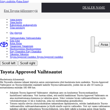
Siirry sisältöön
(Paina Enter)
Ota yhteyttä
DEALER NAME
Sulje
Etsi Toyota-jälleenmyyjä
Toyota palvelee
Etsi jälleenmyyjä
Varaa koeajo
Varaa huolto
Rahoituksen asiakaspalvelu
Tilaa uutiskirje
Ota yhteyttä
Vaihtoautohaku
Vaihtoautohaku
Edut
Edut
Relax
Relax
Avaa
Varaaminen
Varaaminen
Huoltosopimus
Huoltosopimus
Easy Osamaksu
Easy Osamaksu
Vakuutus
Vakuutus
Toyota Approved vuodeksi
Toyota Approved vuodeksi
Scroll left
Scroll right
Toyota Approved Vaihtoautot
Huolettomia kilometrejä
Me Toyotalla olemme tehneet käytetyn auton omistamisesta yhtä huoletonta kuin uudenkin. Toyota Approved
Vaihtoautot on Toyota-liikkeiden standardi kaikille Toyota-vaihtoautoille, joiden ikä on alle 10 vuotta ja
mittarilukema enintään 185 000 km.
Jokainen Toyota Approved Vaihtoautot -ohjelman auto on koulutetun Toyota-mekaanikon
huolellisesti tarkistama. Voit luottaa siihen, että meiltä hankkimasi Toyota Approved Vaihtoauto on
aina moitteettomassa kunnossa ja valmiina ajoon. Siksi voimme luvata vaihtoautoillemme myös
veloituksettoman 12 kk:n lisäturvan, joka tuo mielenrauhaa ajomatkoihisi.
Tutustu tarjolla oleviin yksityiskohtaisen tarkastuksen läpikäyneisiin, erittäin laadukkaisiin Toyota-
vaihtoautoihin vaihtoautohaussamme ja löydä sinulle sopivin vaihtoehto. Voit nyt varata vaihtoauton
kahdeksi päiväksi valikoiduista Toyota-liikkeistä, jotta ehdit nähdä ja koeajaa auton ilman huolta