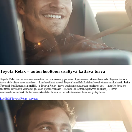
Toyota Relax – auton huoltoon sisältyvä kattava turva
Toyota Relax tuo mielenrauhaa auton omistamiseen jopa auton kymmeneen ikävuoteen asti. Toyota Relax -
turva aktivoituu automaattisesti, kun huollatat autosi Toyotalla määräaikaishuolto-ohjelman mukaisesti. Jatka
Toyotasi huollattamista meillä, ja Toyota Relax -turva uusitaan seuraavaan huoltoon asti – autolle, joka on
enintään 10 vuotta vanha tai jolla on ajettu enintään 185 000 km (ensin täyttyvän mukaan). Turvan
voimaantulo on kaikille turvaan oikeutetuille malleille veloitukseton huollon yhteydessä.
Lue lisää Toyota Relax -turvasta