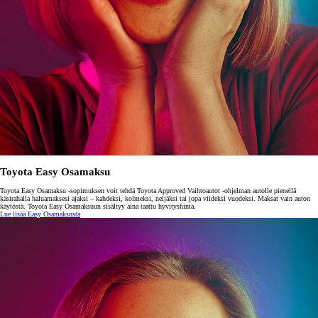
Toyota Easy Osamaksu
Toyota Easy Osamaksu -sopimuksen voit tehdä Toyota Approved Vaihtoautot -ohjelman autolle pienellä
käsirahalla haluamaksesi ajaksi – kahdeksi, kolmeksi, neljäksi tai jopa viideksi vuodeksi. Maksat vain auton
käytöstä. Toyota Easy Osamaksuun sisältyy aina taattu hyvityshinta.
Lue lisää Easy Osamaksusta