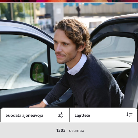
Suodata ajoneuvoja
Lajittele
Toyota Vakuutus
1303
osumaa
Toyota-asiakkaille räätälöity ja valmiiksi kilpailutettu Toyota Vakuutus on edullinen, monipuolinen ja kattava.
Se sisältää Täyskaskossa 80 %:n bonuksen ja voit hyödyntää liikennevakuutusbonuskertymäsi aina 80 %:iin