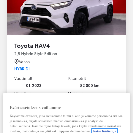
Toyota RAV4
2,5 Hybrid Style Edition
Vaasa
HYBRIDI
Vuosimalli
Kilometrit
01-2023
82 000 km
Käyttövoima
Vaihteisto
Hybridi Bensiini
Automaatti
Näytä lisää
Evästeasetukset sivuillamme
Käytämme evästeitä, jotta sivustomme toimii oikein ja voimme personoida sisältöä
38 900,00 €
ja mainoksia, tarjota sosiaalisen median ominaisuuksia ja analysoida
495,36 € / kk
tietoliikennettä. Jaamme myös tietoja tavasta, jolla käytät sivustoamme sosiaalisen
median, mainonta- ja analytiikkakumppaneidemme kanssa.
Katso lisätietoja