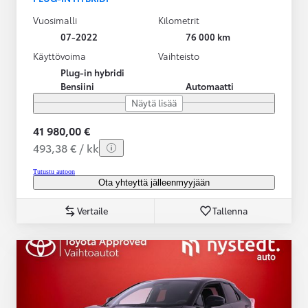
Vuosimalli
Kilometrit
07-2022
76 000 km
Käyttövoima
Vaihteisto
Plug-in hybridi
Bensiini
Automaatti
Näytä lisää
41 980,00 €
493,38 € / kk
Tutustu autoon
Ota yhteyttä jälleenmyyjään
Vertaile
Tallenna