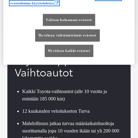
evästeidemme käyttöehdoista
Tutustu autoon
Ota yhteyttä jälleenmyyjään
Valitsen haluamani evästeet
Vertaile
Tallenna
Hyväksyn välttämättömät evästeet
Hyväksyn kaikki evästeet
Toyota Approved
Vaihtoautot
Kaikki Toyota-vaihtoautot (alle 10 vuotta ja
enintään 185 000 km)
12 kuukauden veloitukseton Turva
Mahdollisuus jatkaa turvaa määräaikaishuoltoja
suorittamalla jopa 10 vuoden ikään tai yli 200 000