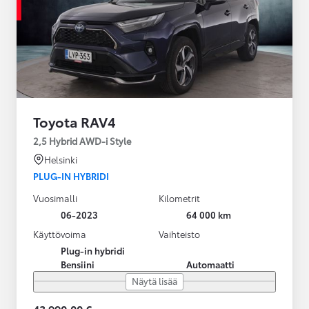
Toyota RAV4
2,5 Hybrid AWD-i Style
Helsinki
PLUG-IN HYBRIDI
Vuosimalli
Kilometrit
06-2023
64 000 km
Käyttövoima
Vaihteisto
Plug-in hybridi
Bensiini
Automaatti
Näytä lisää
43 990,00 €