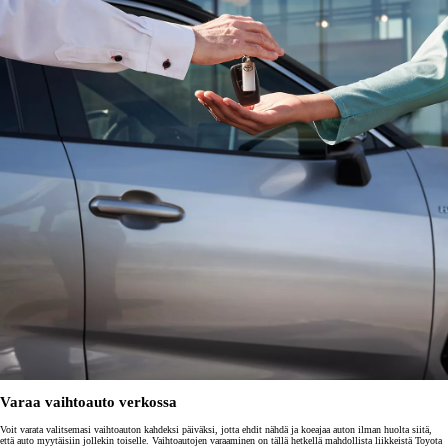
Varaa vaihtoauto verkossa
Voit varata valitsemasi vaihtoauton kahdeksi päiväksi, jotta ehdit nähdä ja koeajaa auton ilman huolta siitä,
että auto myytäisiin jollekin toiselle. Vaihtoautojen varaaminen on tällä hetkellä mahdollista liikkeistä Toyota