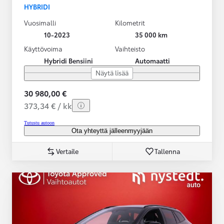
HYBRIDI
Vuosimalli
Kilometrit
10-2023
35 000 km
Käyttövoima
Vaihteisto
Hybridi Bensiini
Automaatti
Näytä lisää
30 980,00 €
373,34 € / kk
Tutustu autoon
Ota yhteyttä jälleenmyyjään
Vertaile
Tallenna