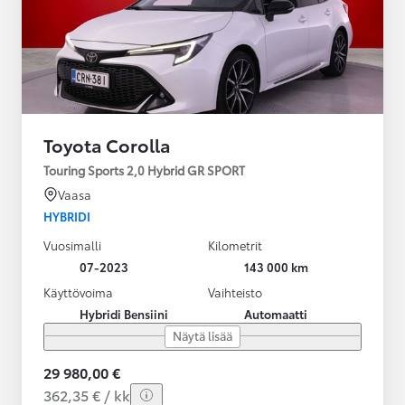
Toyota Corolla
Touring Sports 2,0 Hybrid GR SPORT
Vaasa
HYBRIDI
Vuosimalli
Kilometrit
07-2023
143 000 km
Käyttövoima
Vaihteisto
Hybridi Bensiini
Automaatti
Näytä lisää
29 980,00 €
362,35 € / kk