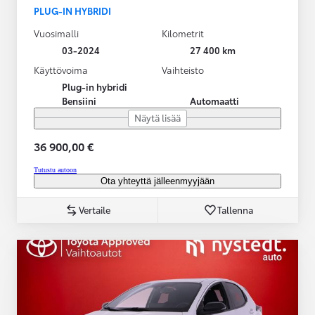
PLUG-IN HYBRIDI
Vuosimalli
Kilometrit
03-2024
27 400 km
Käyttövoima
Vaihteisto
Plug-in hybridi
Bensiini
Automaatti
Näytä lisää
36 900,00 €
Tutustu autoon
Ota yhteyttä jälleenmyyjään
Vertaile
Tallenna