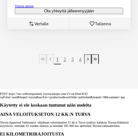
Tutustu autoon
Ota yhteyttä jälleenmyyjään
Vertaile
Tallenna
1
2
3
4
First Page
Previous page
Next page
Last Page
POST https://usc-webcomponents.toyota-europe.com/v1/car-filter/fi/fi?
carFilter=used&brand=toyota&uscEnv=production&sortOrder=published&brands=38&warranty=any
Käytetty ei ole koskaan tuntunut näin uudelta
AINA VELOITUKSETON 12 KK:N TURVA
Toyota Approved Vaihtoautot -ohjelman veloitukseton 12 kk:n Turva sisältyy kaikkiin Toyota-liikkeistä
myytäviin, enintään 10 vuoden ikäisiin ja enintään 185 000 km ajettuihin Toyota-vaihtoautoihin.
EI KILOMETRIRAJOITUSTA