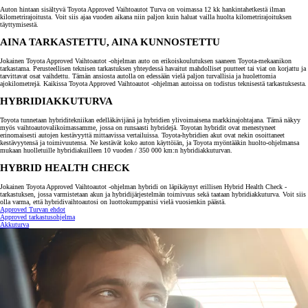
Auton hintaan sisältyvä Toyota Approved Vaihtoautot Turva on voimassa 12 kk hankintahetkestä ilman
kilometrirajoitusta. Voit siis ajaa vuoden aikana niin paljon kuin haluat vailla huolta kilometrirajoituksen
täyttymisestä.
AINA TARKASTETTU, AINA KUNNOSTETTU
Jokainen Toyota Approved Vaihtoautot -ohjelman auto on erikoiskoulutuksen saaneen Toyota-mekaanikon
tarkastama. Perusteellisen teknisen tarkastuksen yhteydessä havaitut mahdolliset puutteet tai viat on korjattu ja
tarvittavat osat vaihdettu. Tämän ansiosta autolla on edessään vielä paljon turvallisia ja huolettomia
ajokilometrejä. Kaikissa Toyota Approved Vaihtoautot -ohjelman autoissa on todistus teknisestä tarkastuksesta.
HYBRIDIAKKUTURVA
Toyota tunnetaan hybriditekniikan edelläkävijänä ja hybridien ylivoimaisena markkinajohtajana. Tämä näkyy
myös vaihtoautovalikoimassamme, jossa on runsaasti hybridejä. Toyotan hybridit ovat menestyneet
erinomaisesti autojen kestävyyttä mittaavissa vertailuissa. Toyota-hybridien akut ovat nekin osoittaneet
kestävyytensä ja toimivuutensa. Ne kestävät koko auton käyttöiän, ja Toyota myöntääkin huolto-ohjelmansa
mukaan huolletuille hybridiakuilleen 10 vuoden / 350 000 km:n hybridiakkuturvan.
HYBRID HEALTH CHECK
Jokainen Toyota Approved Vaihtoautot -ohjelman hybridi on läpikäynyt erillisen Hybrid Health Check -
tarkastuksen, jossa varmistetaan akun ja hybridijärjestelmän toimivuus sekä taataan hybridiakkuturva. Voit siis
olla varma, että hybridivaihtoautosi on luottokumppanisi vielä vuosienkin päästä.
Approved Turvan ehdot
Approved tarkastusohjelma
Akkuturva