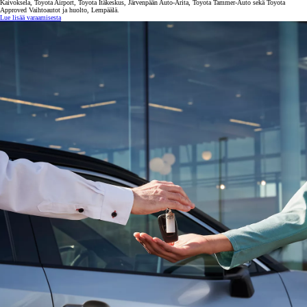
Kaivoksela, Toyota Airport, Toyota Itäkeskus, Järvenpään Auto-Arita, Toyota Tammer-Auto sekä Toyota
Approved Vaihtoautot ja huolto, Lempäälä.
Lue lisää varaamisesta