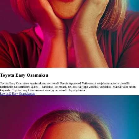
Toyota Easy Osamaksu
Toyota Easy Osamaksu -sopimuksen voit tehdä Toyota Approved Vaihtoautot -ohjelman autolle pienellä
käsirahalla haluamaksesi ajaksi – kahdeksi, kolmeksi, neljäksi tai jopa viideksi vuodeksi. Maksat vain auton
käytöstä. Toyota Easy Osamaksuun sisältyy aina taattu hyvityshinta.
Lue lisää Easy Osamaksusta