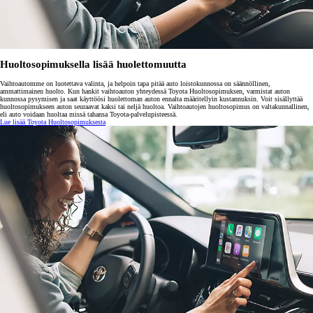
Huoltosopimuksella lisää huolettomuutta
Vaihtoautomme on luotettava valinta, ja helpoin tapa pitää auto loistokunnossa on säännöllinen,
ammattimainen huolto. Kun hankit vaihtoauton yhteydessä Toyota Huoltosopimuksen, varmistat auton
kunnossa pysymisen ja saat käyttöösi huolettoman auton ennalta määritellyin kustannuksin. Voit sisällyttää
huoltosopimukseen auton seuraavat kaksi tai neljä huoltoa. Vaihtoautojen huoltosopimus on valtakunnallinen,
eli auto voidaan huoltaa missä tahansa Toyota-palvelupisteessä.
Lue lisää Toyota Huoltosopimuksesta