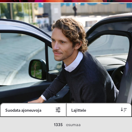
Suodata ajoneuvoja
Lajittele
Toyota Vakuutus
1335
osumaa
Toyota-asiakkaille räätälöity ja valmiiksi kilpailutettu Toyota Vakuutus on edullinen, monipuolinen ja kattava.
Se sisältää Täyskaskossa 80 %:n bonuksen ja voit hyödyntää liikennevakuutusbonuskertymäsi aina 80 %:iin