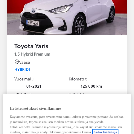
Toyota Yaris
1,5 Hybrid Premium
Vaasa
HYBRIDI
Vuosimalli
Kilometrit
01-2021
125 000 km
Käyttövoima
Vaihteisto
Hybridi Bensiini
Automaatti
Näytä lisää
Evästeasetukset sivuillamme
Käytämme evästeitä, jotta sivustomme toimii oikein ja voimme personoida sisältöä
20 980,00 €
ja mainoksia, tarjota sosiaalisen median ominaisuuksia ja analysoida
283,33 € / kk
tietoliikennettä. Jaamme myös tietoja tavasta, jolla käytät sivustoamme sosiaalisen
median, mainonta- ja analytiikkakumppaneidemme kanssa.
Katso lisätietoja