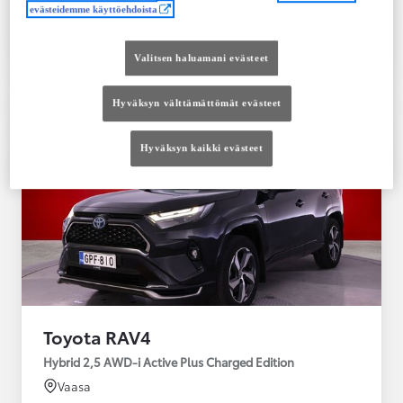
evästeidemme käyttöehdoista
Tutustu autoon
Ota yhteyttä jälleenmyyjään
Valitsen haluamani evästeet
Vertaile
Tallenna
Hyväksyn välttämättömät evästeet
Hyväksyn kaikki evästeet
Toyota RAV4
Hybrid 2,5 AWD-i Active Plus Charged Edition
Vaasa