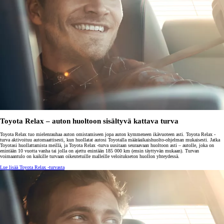
Toyota Relax – auton huoltoon sisältyvä kattava turva
Toyota Relax tuo mielenrauhaa auton omistamiseen jopa auton kymmeneen ikävuoteen asti. Toyota Relax -
turva aktivoituu automaattisesti, kun huollatat autosi Toyotalla määräaikaishuolto-ohjelman mukaisesti. Jatka
Toyotasi huollattamista meillä, ja Toyota Relax -turva uusitaan seuraavaan huoltoon asti – autolle, joka on
enintään 10 vuotta vanha tai jolla on ajettu enintään 185 000 km (ensin täyttyvän mukaan). Turvan
voimaantulo on kaikille turvaan oikeutetuille malleille veloitukseton huollon yhteydessä.
Lue lisää Toyota Relax -turvasta