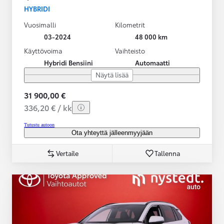
HYBRIDI
Vuosimalli
Kilometrit
03-2024
48 000 km
Käyttövoima
Vaihteisto
Hybridi Bensiini
Automaatti
Näytä lisää
31 900,00 €
336,20 € / kk
Tutustu autoon
Ota yhteyttä jälleenmyyjään
Vertaile
Tallenna