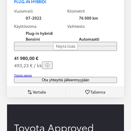
PLUG-IN HYBRIDI
Vuosimalli
Kilometrit
07-2022
76 000 km
Käyttövoima
Vaihteisto
Plug-in hybridi
Bensiini
Automaatti
Näytä lisää
41 980,00 €
493,23 € / kk
Tutustu autoon
Ota yhteyttä jälleenmyyjään
Vertaile
Tallenna
Toyota Approved