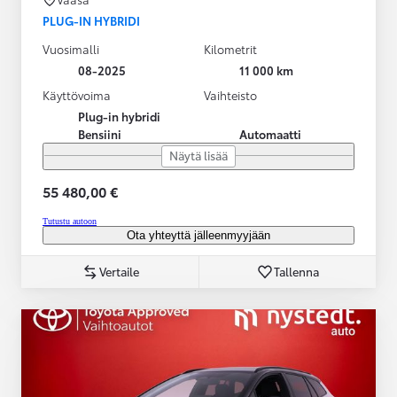
PLUG-IN HYBRIDI
Vuosimalli
Kilometrit
08-2025
11 000 km
Käyttövoima
Vaihteisto
Plug-in hybridi
Bensiini
Automaatti
Näytä lisää
55 480,00 €
Tutustu autoon
Ota yhteyttä jälleenmyyjään
Vertaile
Tallenna