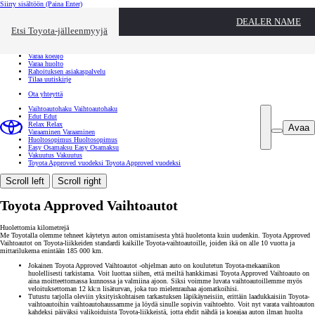
Siirry sisältöön
(Paina Enter)
Ota yhteyttä
DEALER NAME
Sulje
Etsi Toyota-jälleenmyyjä
Toyota palvelee
Etsi jälleenmyyjä
Varaa koeajo
Varaa huolto
Rahoituksen asiakaspalvelu
Tilaa uutiskirje
Ota yhteyttä
Vaihtoautohaku
Vaihtoautohaku
Edut
Edut
Relax
Relax
Avaa
Varaaminen
Varaaminen
Huoltosopimus
Huoltosopimus
Easy Osamaksu
Easy Osamaksu
Vakuutus
Vakuutus
Toyota Approved vuodeksi
Toyota Approved vuodeksi
Scroll left
Scroll right
Toyota Approved Vaihtoautot
Huolettomia kilometrejä
Me Toyotalla olemme tehneet käytetyn auton omistamisesta yhtä huoletonta kuin uudenkin. Toyota Approved
Vaihtoautot on Toyota-liikkeiden standardi kaikille Toyota-vaihtoautoille, joiden ikä on alle 10 vuotta ja
mittarilukema enintään 185 000 km.
Jokainen Toyota Approved Vaihtoautot -ohjelman auto on koulutetun Toyota-mekaanikon
huolellisesti tarkistama. Voit luottaa siihen, että meiltä hankkimasi Toyota Approved Vaihtoauto on
aina moitteettomassa kunnossa ja valmiina ajoon. Siksi voimme luvata vaihtoautoillemme myös
veloituksettoman 12 kk:n lisäturvan, joka tuo mielenrauhaa ajomatkoihisi.
Tutustu tarjolla oleviin yksityiskohtaisen tarkastuksen läpikäyneisiin, erittäin laadukkaisiin Toyota-
vaihtoautoihin vaihtoautohaussamme ja löydä sinulle sopivin vaihtoehto. Voit nyt varata vaihtoauton
kahdeksi päiväksi valikoiduista Toyota-liikkeistä, jotta ehdit nähdä ja koeajaa auton ilman huolta