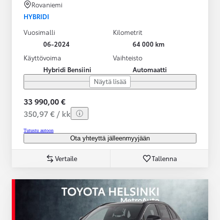
Rovaniemi
HYBRIDI
Vuosimalli
Kilometrit
06-2024
64 000 km
Käyttövoima
Vaihteisto
Hybridi Bensiini
Automaatti
Näytä lisää
33 990,00 €
350,97 € / kk
Tutustu autoon
Ota yhteyttä jälleenmyyjään
Vertaile
Tallenna