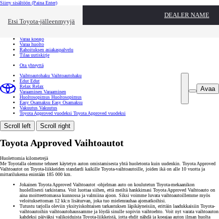
Siirry sisältöön
(Paina Enter)
Ota yhteyttä
DEALER NAME
Sulje
Etsi Toyota-jälleenmyyjä
Toyota palvelee
Etsi jälleenmyyjä
Varaa koeajo
Varaa huolto
Rahoituksen asiakaspalvelu
Tilaa uutiskirje
Ota yhteyttä
Vaihtoautohaku
Vaihtoautohaku
Edut
Edut
Relax
Relax
Avaa
Varaaminen
Varaaminen
Huoltosopimus
Huoltosopimus
Easy Osamaksu
Easy Osamaksu
Vakuutus
Vakuutus
Toyota Approved vuodeksi
Toyota Approved vuodeksi
Scroll left
Scroll right
Toyota Approved Vaihtoautot
Huolettomia kilometrejä
Me Toyotalla olemme tehneet käytetyn auton omistamisesta yhtä huoletonta kuin uudenkin. Toyota Approved
Vaihtoautot on Toyota-liikkeiden standardi kaikille Toyota-vaihtoautoille, joiden ikä on alle 10 vuotta ja
mittarilukema enintään 185 000 km.
Jokainen Toyota Approved Vaihtoautot -ohjelman auto on koulutetun Toyota-mekaanikon
huolellisesti tarkistama. Voit luottaa siihen, että meiltä hankkimasi Toyota Approved Vaihtoauto on
aina moitteettomassa kunnossa ja valmiina ajoon. Siksi voimme luvata vaihtoautoillemme myös
veloituksettoman 12 kk:n lisäturvan, joka tuo mielenrauhaa ajomatkoihisi.
Tutustu tarjolla oleviin yksityiskohtaisen tarkastuksen läpikäyneisiin, erittäin laadukkaisiin Toyota-
vaihtoautoihin vaihtoautohaussamme ja löydä sinulle sopivin vaihtoehto. Voit nyt varata vaihtoauton
kahdeksi päiväksi valikoiduista Toyota-liikkeistä, jotta ehdit nähdä ja koeajaa auton ilman huolta