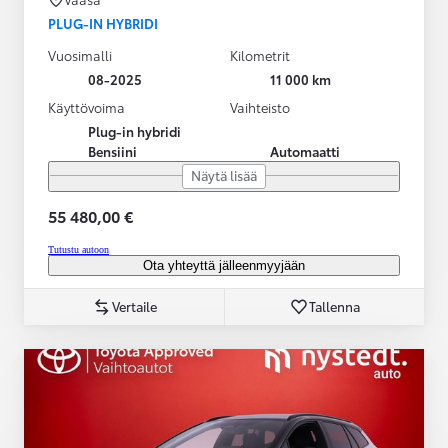
PLUG-IN HYBRIDI
Vuosimalli
Kilometrit
08-2025
11 000 km
Käyttövoima
Vaihteisto
Plug-in hybridi
Bensiini
Automaatti
Näytä lisää
55 480,00 €
Tutustu autoon
Ota yhteyttä jälleenmyyjään
Vertaile
Tallenna