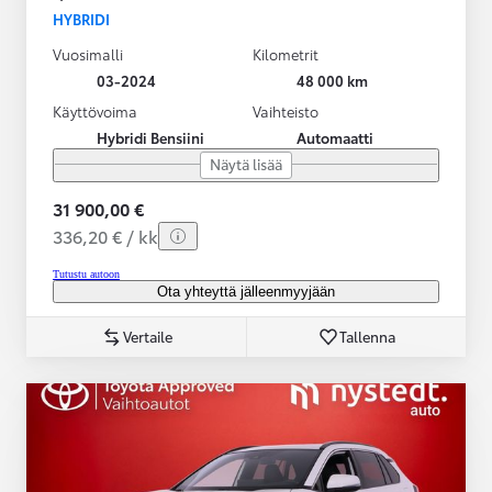
HYBRIDI
Vuosimalli
Kilometrit
03-2024
48 000 km
Käyttövoima
Vaihteisto
Hybridi Bensiini
Automaatti
Näytä lisää
31 900,00 €
336,20 € / kk
Tutustu autoon
Ota yhteyttä jälleenmyyjään
Vertaile
Tallenna