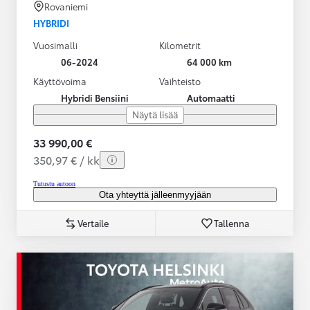
Rovaniemi
HYBRIDI
Vuosimalli
Kilometrit
06-2024
64 000 km
Käyttövoima
Vaihteisto
Hybridi Bensiini
Automaatti
Näytä lisää
33 990,00 €
350,97 € / kk
Tutustu autoon
Ota yhteyttä jälleenmyyjään
Vertaile
Tallenna