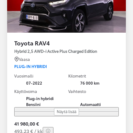
Toyota RAV4
Hybrid 2,5 AWD-i Active Plus Charged Edition
Vaasa
PLUG-IN HYBRIDI
Vuosimalli
Kilometrit
07-2022
76 000 km
Käyttövoima
Vaihteisto
Plug-in hybridi
Bensiini
Automaatti
Näytä lisää
41 980,00 €
493,23 € / kk