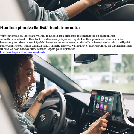
Huoltosopimuksella lisää huolettomuutta
Vaihtoautomme on luotettava valinta, ja helpoin tapa pitää auto loistokunnossa on säännöllinen,
ammattimainen huolto. Kun hankit vaihtoauton yhteydessä Toyota Huoltosopimuksen, varmistat auton
kunnossa pysymisen ja saat käyttöösi huolettoman auton ennalta määritellyin kustannuksin. Voit sisällyttää
huoltosopimukseen auton seuraavat kaksi tai neljä huoltoa. Vaihtoautojen huoltosopimus on valtakunnallinen,
eli auto voidaan huoltaa missä tahansa Toyota-palvelupisteessä.
Lue lisää Toyota Huoltosopimuksesta