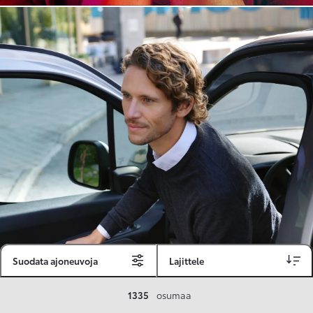
Suodata ajoneuvoja
Lajittele
Toyota Vakuutus
1335
osumaa
Toyota-asiakkaille räätälöity ja valmiiksi kilpailutettu Toyota Vakuutus on edullinen, monipuolinen ja kattava.
Se sisältää Täyskaskossa 80 %:n bonuksen ja voit hyödyntää liikennevakuutusbonuskertymäsi aina 80 %:iin