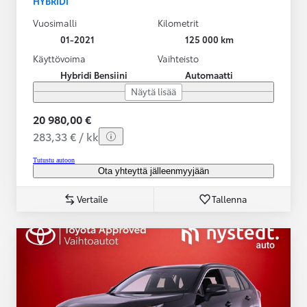
HYBRIDI
Vuosimalli
Kilometrit
01-2021
125 000 km
Käyttövoima
Vaihteisto
Hybridi Bensiini
Automaatti
Näytä lisää
20 980,00 €
283,33 € / kk
Tutustu autoon
Ota yhteyttä jälleenmyyjään
Vertaile
Tallenna