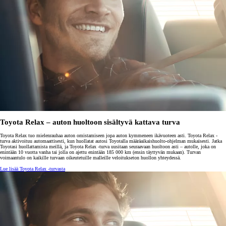
Toyota Relax – auton huoltoon sisältyvä kattava turva
Toyota Relax tuo mielenrauhaa auton omistamiseen jopa auton kymmeneen ikävuoteen asti. Toyota Relax -
turva aktivoituu automaattisesti, kun huollatat autosi Toyotalla määräaikaishuolto-ohjelman mukaisesti. Jatka
Toyotasi huollattamista meillä, ja Toyota Relax -turva uusitaan seuraavaan huoltoon asti – autolle, joka on
enintään 10 vuotta vanha tai jolla on ajettu enintään 185 000 km (ensin täyttyvän mukaan). Turvan
voimaantulo on kaikille turvaan oikeutetuille malleille veloitukseton huollon yhteydessä.
Lue lisää Toyota Relax -turvasta