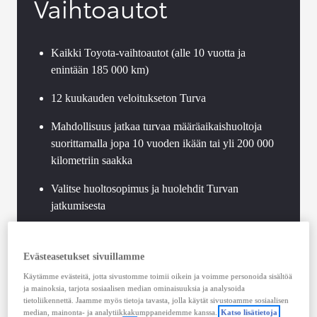
Vaihtoautot
Kaikki Toyota-vaihtoautot (alle 10 vuotta ja
enintään 185 000 km)
12 kuukauden veloitukseton Turva
Mahdollisuus jatkaa turvaa määräaikaishuoltoja
suorittamalla jopa 10 vuoden ikään tai yli 200 000
kilometriin saakka
Valitse huoltosopimus ja huolehdit Turvan
jatkumisesta
Toyota-standardien mukaan toteutettu vaihtoauton
tekninen tarkastus
Evästeasetukset sivuillamme
Käytämme evästeitä, jotta sivustomme toimii oikein ja voimme personoida sisältöä
Voimassaoleva Hybrid Health Check jokaisessa
ja mainoksia, tarjota sosiaalisen median ominaisuuksia ja analysoida
Toyota-hybridissä
tietoliikennettä. Jaamme myös tietoja tavasta, jolla käytät sivustoamme sosiaalisen
median, mainonta- ja analytiikkakumppaneidemme kanssa.
Katso lisätietoja