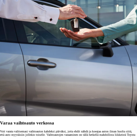
Varaa vaihtoauto verkossa
Voit varata valitsemasi vaihtoauton kahdeksi päiväksi, jotta ehdit nähdä ja koeajaa auton ilman huolta siitä,
että auto myytäisiin jollekin toiselle. Vaihtoautojen varaaminen on tällä hetkellä mahdollista liikkeistä Toyota