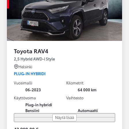
Toyota RAV4
2,5 Hybrid AWD-i Style
Helsinki
PLUG-IN HYBRIDI
Vuosimalli
Kilometrit
06-2023
64 000 km
Käyttövoima
Vaihteisto
Plug-in hybridi
Bensiini
Automaatti
Näytä lisää
43 990,00 €