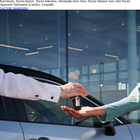
Kaivoksela, Toyota Airport, Toyota Itäkeskus, Järvenpään Auto-Arita, Toyota Tammer-Auto sekä Toyota
Approved Vaihtoautot ja huolto, Lempäälä.
Lue lisää varaamisesta