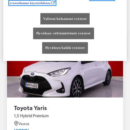
Saatavilla Easy Osamaksu -rahoitus ja Toyota
evästeidemme käyttöehdoista
Vakuutus
Valitsen haluamani evästeet
Hyväksyn välttämättömät evästeet
Hyväksyn kaikki evästeet
Toyota Yaris
1,5 Hybrid Premium
Vaasa