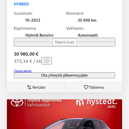
HYBRIDI
Vuosimalli
Kilometrit
10-2023
35 000 km
Käyttövoima
Vaihteisto
Hybridi Bensiini
Automaatti
Näytä lisää
30 980,00 €
373,34 € / kk
Tutustu autoon
Ota yhteyttä jälleenmyyjään
Vertaile
Tallenna