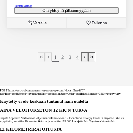
Tutustu autoon
Ota yhteyttä jälleenmyyjään
Vertaile
Tallenna
1
2
3
4
First Page
Previous page
Next page
Last Page
POST https://usc-webcomponents.toyota-europe.com/v1/car-filter/fi/fi?
carFilter=used&brand=toyota&uscEnv=production&sortOrder=published&brands=38&warranty=any
Käytetty ei ole koskaan tuntunut näin uudelta
AINA VELOITUKSETON 12 KK:N TURVA
Toyota Approved Vaihtoautot -ohjelman veloitukseton 12 kk:n Turva sisältyy kaikkiin Toyota-liikkeistä
myytäviin, enintään 10 vuoden ikäisiin ja enintään 185 000 km ajettuihin Toyota-vaihtoautoihin.
EI KILOMETRIRAJOITUSTA