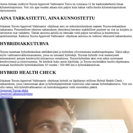
Auton hintaan sisältyvä Toyota Approved Vaihtoautot Turva on voimassa 12 kk hankintahetkestä ilman
kilometrirajoitusta. Voit siis ajaa vuoden aikana niin paljon kuin haluat vailla huolta kilometrirajoituksen
täyttymisestä.
AINA TARKASTETTU, AINA KUNNOSTETTU
Jokainen Toyota Approved Vaihtoautot -ohjelman auto on erikoiskoulutuksen saaneen Toyota-mekaanikon
tarkastama. Perusteellisen teknisen tarkastuksen yhteydessä havaitut mahdolliset puutteet tai viat on korjattu ja
tarvittavat osat vaihdettu. Tämän ansiosta autolla on edessään vielä paljon turvallisia ja huolettomia
ajokilometrejä. Kaikissa Toyota Approved Vaihtoautot -ohjelman autoissa on todistus teknisestä tarkastuksesta.
HYBRIDIAKKUTURVA
Toyota tunnetaan hybriditekniikan edelläkävijänä ja hybridien ylivoimaisena markkinajohtajana. Tämä näkyy
myös vaihtoautovalikoimassamme, jossa on runsaasti hybridejä. Toyotan hybridit ovat menestyneet
erinomaisesti autojen kestävyyttä mittaavissa vertailuissa. Toyota-hybridien akut ovat nekin osoittaneet
kestävyytensä ja toimivuutensa. Ne kestävät koko auton käyttöiän, ja Toyota myöntääkin huolto-ohjelmansa
mukaan huolletuille hybridiakuilleen 10 vuoden / 350 000 km:n hybridiakkuturvan.
HYBRID HEALTH CHECK
Jokainen Toyota Approved Vaihtoautot -ohjelman hybridi on läpikäynyt erillisen Hybrid Health Check -
tarkastuksen, jossa varmistetaan akun ja hybridijärjestelmän toimivuus sekä taataan hybridiakkuturva. Voit siis
olla varma, että hybridivaihtoautosi on luottokumppanisi vielä vuosienkin päästä.
Approved Turvan ehdot
Approved tarkastusohjelma
Akkuturva