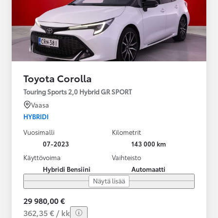
Toyota Corolla
Touring Sports 2,0 Hybrid GR SPORT
Vaasa
HYBRIDI
Vuosimalli
Kilometrit
07-2023
143 000 km
Käyttövoima
Vaihteisto
Hybridi Bensiini
Automaatti
Näytä lisää
29 980,00 €
362,35 € / kk