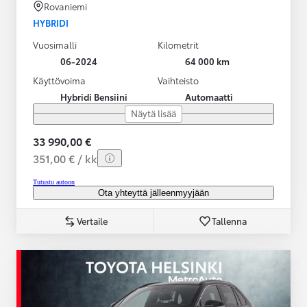
Rovaniemi
HYBRIDI
Vuosimalli
Kilometrit
06-2024
64 000 km
Käyttövoima
Vaihteisto
Hybridi Bensiini
Automaatti
Näytä lisää
33 990,00 €
351,00 € / kk
Tutustu autoon
Ota yhteyttä jälleenmyyjään
Vertaile
Tallenna