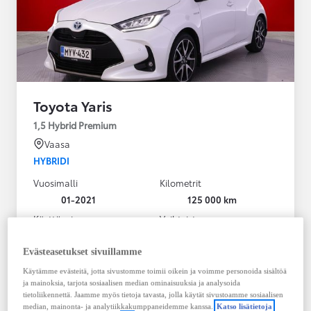
Toyota Yaris
1,5 Hybrid Premium
Vaasa
HYBRIDI
Vuosimalli
Kilometrit
01-2021
125 000 km
Käyttövoima
Vaihteisto
Hybridi Bensiini
Automaatti
Näytä lisää
Evästeasetukset sivuillamme
Käytämme evästeitä, jotta sivustomme toimii oikein ja voimme personoida sisältöä
20 980,00 €
ja mainoksia, tarjota sosiaalisen median ominaisuuksia ja analysoida
283,35 € / kk
tietoliikennettä. Jaamme myös tietoja tavasta, jolla käytät sivustoamme sosiaalisen
median, mainonta- ja analytiikkakumppaneidemme kanssa.
Katso lisätietoja