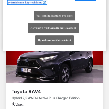
evästeidemme käyttöehdoista
Tutustu autoon
Ota yhteyttä jälleenmyyjään
Valitsen haluamani evästeet
Vertaile
Tallenna
Hyväksyn välttämättömät evästeet
Hyväksyn kaikki evästeet
Toyota RAV4
Hybrid 2,5 AWD-i Active Plus Charged Edition
Vaasa