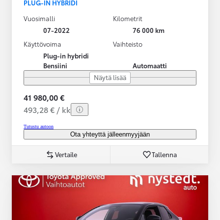
PLUG-IN HYBRIDI
Vuosimalli
Kilometrit
07-2022
76 000 km
Käyttövoima
Vaihteisto
Plug-in hybridi
Bensiini
Automaatti
Näytä lisää
41 980,00 €
493,28 € / kk
Tutustu autoon
Ota yhteyttä jälleenmyyjään
Vertaile
Tallenna