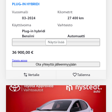
PLUG-IN HYBRIDI
Vuosimalli
Kilometrit
03-2024
27 400 km
Käyttövoima
Vaihteisto
Plug-in hybridi
Bensiini
Automaatti
Näytä lisää
36 900,00 €
Tutustu autoon
Ota yhteyttä jälleenmyyjään
Vertaile
Tallenna