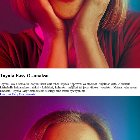
Toyota Easy Osamaksu
Toyota Easy Osamaksu -sopimuksen voit tehdä Toyota Approved Vaihtoautot -ohjelman autolle pienellä
käsirahalla haluamaksesi ajaksi – kahdeksi, kolmeksi, neljäksi tai jopa viideksi vuodeksi. Maksat vain auton
käytöstä. Toyota Easy Osamaksuun sisältyy aina taattu hyvityshinta.
Lue lisää Easy Osamaksusta