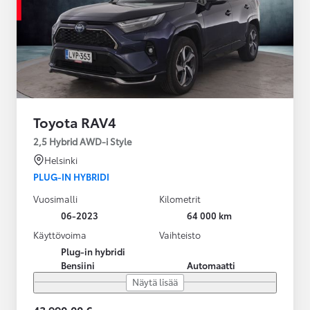
Toyota RAV4
2,5 Hybrid AWD-i Style
Helsinki
PLUG-IN HYBRIDI
Vuosimalli
Kilometrit
06-2023
64 000 km
Käyttövoima
Vaihteisto
Plug-in hybridi
Bensiini
Automaatti
Näytä lisää
43 990,00 €