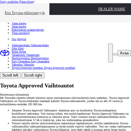
Siirry sisältöön
(Paina Enter)
Ota yhteyttä
DEALER NAME
Sulje
Etsi Toyota-jälleenmyyjä
Toyota palvelee
Etsi jälleenmyyjä
Varaa koeajo
Varaa huolto
Rahoituksen asiakaspalvelu
Tilaa uutiskirje
Ota yhteyttä
Vaihtoautohaku
Vaihtoautohaku
Edut
Edut
Relax
Relax
Avaa
Varaaminen
Varaaminen
Huoltosopimus
Huoltosopimus
Easy Osamaksu
Easy Osamaksu
Vakuutus
Vakuutus
Toyota Approved vuodeksi
Toyota Approved vuodeksi
Scroll left
Scroll right
Toyota Approved Vaihtoautot
Huolettomia kilometrejä
Me Toyotalla olemme tehneet käytetyn auton omistamisesta yhtä huoletonta kuin uudenkin. Toyota Approved
Vaihtoautot on Toyota-liikkeiden standardi kaikille Toyota-vaihtoautoille, joiden ikä on alle 10 vuotta ja
mittarilukema enintään 185 000 km.
Jokainen Toyota Approved Vaihtoautot -ohjelman auto on koulutetun Toyota-mekaanikon
huolellisesti tarkistama. Voit luottaa siihen, että meiltä hankkimasi Toyota Approved Vaihtoauto on
aina moitteettomassa kunnossa ja valmiina ajoon. Siksi voimme luvata vaihtoautoillemme myös
veloituksettoman 12 kk:n lisäturvan, joka tuo mielenrauhaa ajomatkoihisi.
Tutustu tarjolla oleviin yksityiskohtaisen tarkastuksen läpikäyneisiin, erittäin laadukkaisiin Toyota-
vaihtoautoihin vaihtoautohaussamme ja löydä sinulle sopivin vaihtoehto. Voit nyt varata vaihtoauton
kahdeksi päiväksi valikoiduista Toyota-liikkeistä, jotta ehdit nähdä ja koeajaa auton ilman huolta