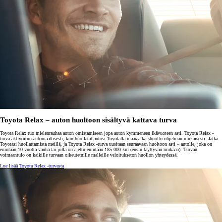
Toyota Relax – auton huoltoon sisältyvä kattava turva
Toyota Relax tuo mielenrauhaa auton omistamiseen jopa auton kymmeneen ikävuoteen asti. Toyota Relax -
turva aktivoituu automaattisesti, kun huollatat autosi Toyotalla määräaikaishuolto-ohjelman mukaisesti. Jatka
Toyotasi huollattamista meillä, ja Toyota Relax -turva uusitaan seuraavaan huoltoon asti – autolle, joka on
enintään 10 vuotta vanha tai jolla on ajettu enintään 185 000 km (ensin täyttyvän mukaan). Turvan
voimaantulo on kaikille turvaan oikeutetuille malleille veloitukseton huollon yhteydessä.
Lue lisää Toyota Relax -turvasta