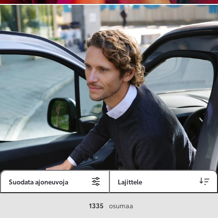
Suodata ajoneuvoja
Lajittele
Toyota Vakuutus
1335
osumaa
Toyota-asiakkaille räätälöity ja valmiiksi kilpailutettu Toyota Vakuutus on edullinen, monipuolinen ja kattava.
Se sisältää Täyskaskossa 80 %:n bonuksen ja voit hyödyntää liikennevakuutusbonuskertymäsi aina 80 %:iin