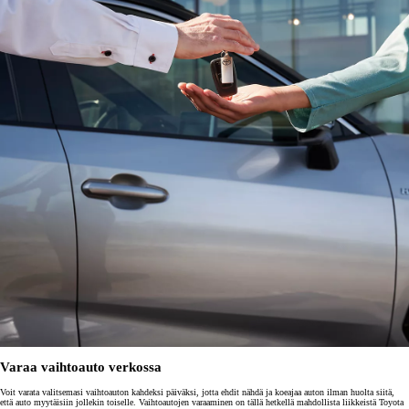
Varaa vaihtoauto verkossa
Voit varata valitsemasi vaihtoauton kahdeksi päiväksi, jotta ehdit nähdä ja koeajaa auton ilman huolta siitä,
että auto myytäisiin jollekin toiselle. Vaihtoautojen varaaminen on tällä hetkellä mahdollista liikkeistä Toyota