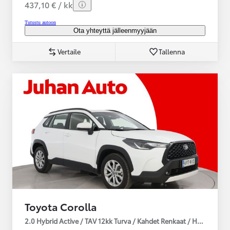
437,10 € / kk
Tutustu autoon
Ota yhteyttä jälleenmyyjään
Vertaile
Tallenna
Toyota Corolla
2.0 Hybrid Active / TAV 12kk Turva / Kahdet Renkaat / Huoltokirja