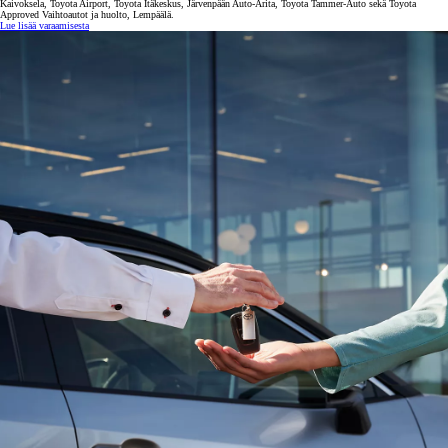
Kaivoksela, Toyota Airport, Toyota Itäkeskus, Järvenpään Auto-Arita, Toyota Tammer-Auto sekä Toyota
Approved Vaihtoautot ja huolto, Lempäälä.
Lue lisää varaamisesta