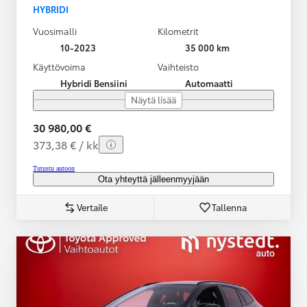
HYBRIDI
Vuosimalli
Kilometrit
10-2023
35 000 km
Käyttövoima
Vaihteisto
Hybridi Bensiini
Automaatti
Näytä lisää
30 980,00 €
373,38 € / kk
Tutustu autoon
Ota yhteyttä jälleenmyyjään
Vertaile
Tallenna