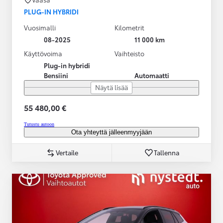
PLUG-IN HYBRIDI
Vuosimalli
Kilometrit
08-2025
11 000 km
Käyttövoima
Vaihteisto
Plug-in hybridi
Bensiini
Automaatti
Näytä lisää
55 480,00 €
Tutustu autoon
Ota yhteyttä jälleenmyyjään
Vertaile
Tallenna