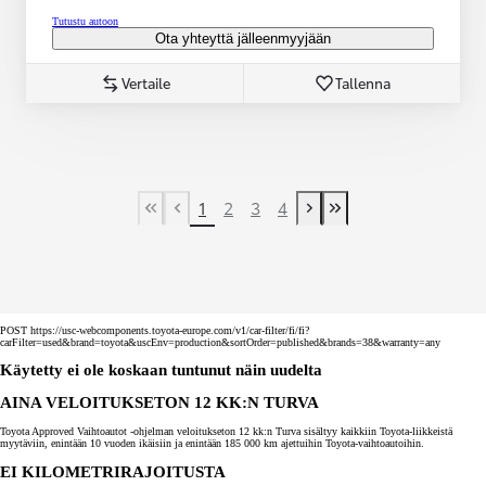
Tutustu autoon
Ota yhteyttä jälleenmyyjään
Vertaile
Tallenna
1
2
3
4
First Page
Previous page
Next page
Last Page
POST https://usc-webcomponents.toyota-europe.com/v1/car-filter/fi/fi?
carFilter=used&brand=toyota&uscEnv=production&sortOrder=published&brands=38&warranty=any
Käytetty ei ole koskaan tuntunut näin uudelta
AINA VELOITUKSETON 12 KK:N TURVA
Toyota Approved Vaihtoautot -ohjelman veloitukseton 12 kk:n Turva sisältyy kaikkiin Toyota-liikkeistä
myytäviin, enintään 10 vuoden ikäisiin ja enintään 185 000 km ajettuihin Toyota-vaihtoautoihin.
EI KILOMETRIRAJOITUSTA