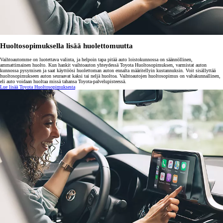
Huoltosopimuksella lisää huolettomuutta
Vaihtoautomme on luotettava valinta, ja helpoin tapa pitää auto loistokunnossa on säännöllinen,
ammattimainen huolto. Kun hankit vaihtoauton yhteydessä Toyota Huoltosopimuksen, varmistat auton
kunnossa pysymisen ja saat käyttöösi huolettoman auton ennalta määritellyin kustannuksin. Voit sisällyttää
huoltosopimukseen auton seuraavat kaksi tai neljä huoltoa. Vaihtoautojen huoltosopimus on valtakunnallinen,
eli auto voidaan huoltaa missä tahansa Toyota-palvelupisteessä.
Lue lisää Toyota Huoltosopimuksesta