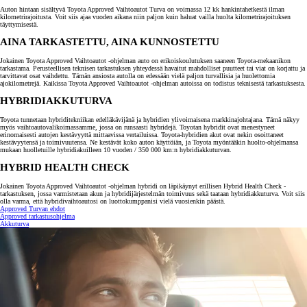
Auton hintaan sisältyvä Toyota Approved Vaihtoautot Turva on voimassa 12 kk hankintahetkestä ilman
kilometrirajoitusta. Voit siis ajaa vuoden aikana niin paljon kuin haluat vailla huolta kilometrirajoituksen
täyttymisestä.
AINA TARKASTETTU, AINA KUNNOSTETTU
Jokainen Toyota Approved Vaihtoautot -ohjelman auto on erikoiskoulutuksen saaneen Toyota-mekaanikon
tarkastama. Perusteellisen teknisen tarkastuksen yhteydessä havaitut mahdolliset puutteet tai viat on korjattu ja
tarvittavat osat vaihdettu. Tämän ansiosta autolla on edessään vielä paljon turvallisia ja huolettomia
ajokilometrejä. Kaikissa Toyota Approved Vaihtoautot -ohjelman autoissa on todistus teknisestä tarkastuksesta.
HYBRIDIAKKUTURVA
Toyota tunnetaan hybriditekniikan edelläkävijänä ja hybridien ylivoimaisena markkinajohtajana. Tämä näkyy
myös vaihtoautovalikoimassamme, jossa on runsaasti hybridejä. Toyotan hybridit ovat menestyneet
erinomaisesti autojen kestävyyttä mittaavissa vertailuissa. Toyota-hybridien akut ovat nekin osoittaneet
kestävyytensä ja toimivuutensa. Ne kestävät koko auton käyttöiän, ja Toyota myöntääkin huolto-ohjelmansa
mukaan huolletuille hybridiakuilleen 10 vuoden / 350 000 km:n hybridiakkuturvan.
HYBRID HEALTH CHECK
Jokainen Toyota Approved Vaihtoautot -ohjelman hybridi on läpikäynyt erillisen Hybrid Health Check -
tarkastuksen, jossa varmistetaan akun ja hybridijärjestelmän toimivuus sekä taataan hybridiakkuturva. Voit siis
olla varma, että hybridivaihtoautosi on luottokumppanisi vielä vuosienkin päästä.
Approved Turvan ehdot
Approved tarkastusohjelma
Akkuturva