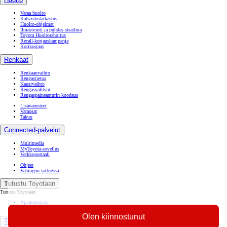
Varaa huolto
Katsastustarkastus
Huolto-ohjelmat
Ilmastointi ja puhdas sisäilma
Toyota Huoltorahoitus
Recall-korjauskampanja
Korikorjaus
Renkaat
Renkaanvaihto
Rengastietoa
Kausivaihto
Rengasvalitsin
Rengaspaineanturin koodaus
Lisävarusteet
Varaosat
Takuu
Connected-palvelut
Multimedia
MyToyota-sovellus
Verkkoportaali
Ohjeet
Vahingon sattuessa
Tutustu Toyotaan
Tutustu Toyotaan
Ajankohtaista
Toyota Way -asiakasjulkaisu
Olen kiinnostunut
Toyota Suomessa