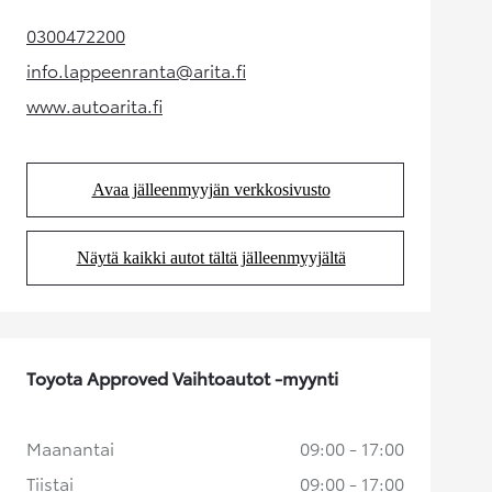
0300472200
(Aukeaa uudessa välilehdessä)
info.lappeenranta@arita.fi
(Aukeaa uudessa välilehdessä)
www.autoarita.fi
(Aukeaa uudessa välilehdessä)
Avaa jälleenmyyjän verkkosivusto
(Aukeaa uudessa välilehdessä)
Näytä kaikki autot tältä jälleenmyyjältä
(Aukeaa uudessa välilehdessä)
Toyota Approved Vaihtoautot -myynti
Maanantai
09:00 - 17:00
Tiistai
09:00 - 17:00