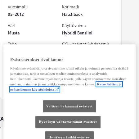
Vuosimalli
Korimalli
05-2012
Hatchback
Väri
Käyttövoima
Musta
Hybridi Bensiini
Teho
CO₂-päästöt (yhdistetty)
73 kw (98 hv)
92 g/km
Evästeasetukset sivuillamme
Vaihteisto
Istuimet
Käytämme evästeitä, jotta sivustomme toimii oikein ja voimme personoida sisältöä
Automaatti
5
ja mainoksia, tarjota sosiaalisen median ominaisuuksia ja analysoida
tietoliikennettä. Jaamme myös tietoja tavasta, jolla käytät sivustoamme sosiaalisen
Ovet
median, mainonta- ja analytiikkakumppaneidemme kanssa.
Katso lisätietoja
4
evästeidemme käyttöehdoista
Valitsen haluamani evästeet
Auton lisätiedot
Hyväksyn välttämättömät evästeet
Tekniset tiedot
Hyväksyn kaikki evästeet