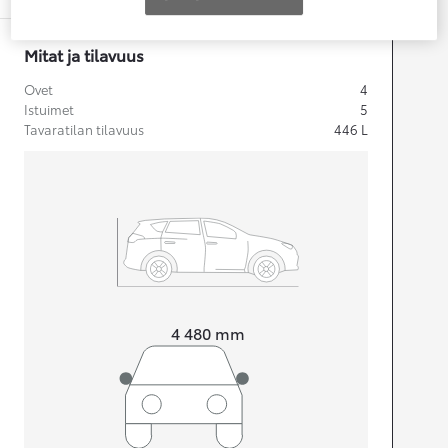
Mitat ja tilavuus
Ovet
4
Istuimet
5
Tavaratilan tilavuus
446
L
Pituus
4 480
mm