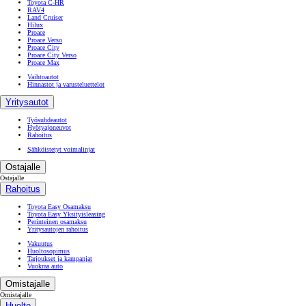
Toyota C-HR
RAV4
Land Cruiser
Hilux
Proace
Proace Verso
Proace City
Proace City Verso
Proace Max
Vaihtoautot
Hinnastot ja varusteluettelot
Yritysautot
Työsuhdeautot
Hyötyajoneuvot
Rahoitus
Sähköistetyt voimalinjat
Ostajalle
Ostajalle
Rahoitus
Toyota Easy Osamaksu
Toyota Easy Yksityisleasing
Perinteinen osamaksu
Yritysautojen rahoitus
Vakuutus
Huoltosopimus
Tarjoukset ja kampanjat
Vuokraa auto
Omistajalle
Omistajalle
Huolto