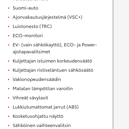
Suomi-auto
Ajonvakautusjärjestelmä (VSC+)
Luistonesto (TRC)
ECO-monitori
EV- (vain sähkökayttö), ECO- ja Power-
ajotapavalitsimet
Kuljettajan istuimen korkeudensäätö
Kuljettajan ristiseläntuen sähkösäätö
Vakionopeudensäädin
Matalan lämpötilan varoitin
Vihreät sävylasit
Lukkiutumattomat jarrut (ABS)
Kosketusohjattu näyttö
Sähköinen vaihteenvalitsin