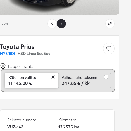
1/24
Toyota Prius
Tallenna auto
HYBRIDI
HSD Linea Sol 5ov
Lappeenranta
Vaihda rahoitukseen
Käteinen valittu
Vaihda rahoitukseen
11 145,00 €
247,85 € / kk
Rekisterinumero
Kilometrit
VUZ-143
176 575 km