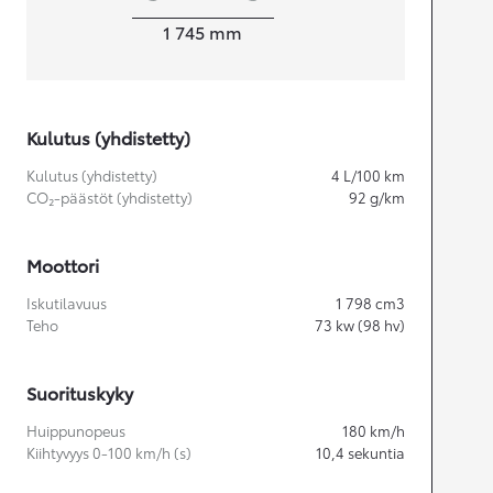
Leveys
1 745
mm
Kulutus (yhdistetty)
Kulutus (yhdistetty)
4
L/100 km
CO₂-päästöt (yhdistetty)
92
g/km
Moottori
Iskutilavuus
1 798
cm3
Teho
73
kw (98 hv)
Suorituskyky
Huippunopeus
180
km/h
Kiihtyvyys 0-100 km/h (s)
10,4
sekuntia