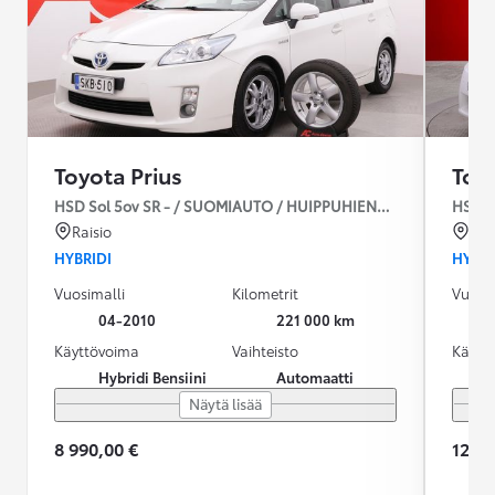
Toyota Prius
Toyo
HSD Sol 5ov SR - / SUOMIAUTO / HUIPPUHIENO / CRUISE /
HSD S
Raisio
Sei
HYBRIDI
HYBRI
Vuosimalli
Kilometrit
Vuosim
04-2010
221 000 km
Käyttövoima
Vaihteisto
Käytt
Hybridi Bensiini
Automaatti
Näytä lisää
8 990,00 €
12 90