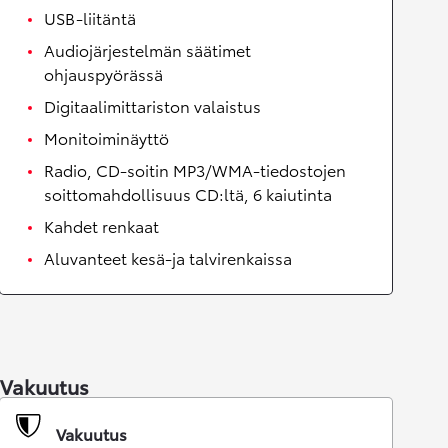
USB-liitäntä
Audiojärjestelmän säätimet
ohjauspyörässä
Digitaalimittariston valaistus
Monitoiminäyttö
Radio, CD-soitin MP3/WMA-tiedostojen
soittomahdollisuus CD:ltä, 6 kaiutinta
Kahdet renkaat
Aluvanteet kesä-ja talvirenkaissa
Vakuutus
Vakuutus