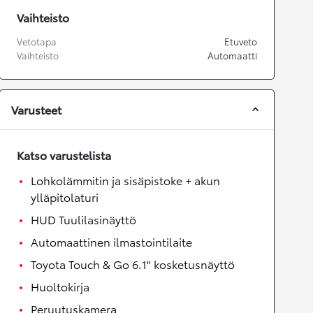
Vaihteisto
Vetotapa
Etuveto
Vaihteisto
Automaatti
Varusteet
Katso varustelista
Lohkolämmitin ja sisäpistoke + akun
ylläpitolaturi
HUD Tuulilasinäyttö
Automaattinen ilmastointilaite
Toyota Touch & Go 6.1" kosketusnäyttö
Huoltokirja
Peruutuskamera