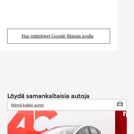
Hae reittiohjeet Google Mapsin avulla
(Aukeaa uudessa välilehdessä)
Löydä samankaltaisia autoja
Näytä kaikki autot