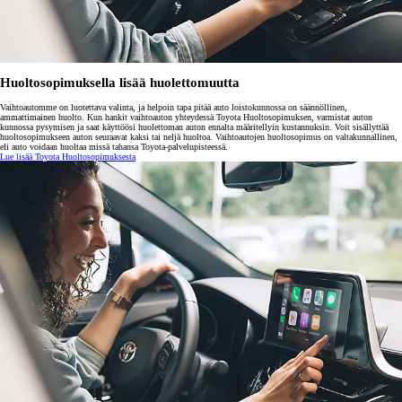
Huoltosopimuksella lisää huolettomuutta
Vaihtoautomme on luotettava valinta, ja helpoin tapa pitää auto loistokunnossa on säännöllinen,
ammattimainen huolto. Kun hankit vaihtoauton yhteydessä Toyota Huoltosopimuksen, varmistat auton
kunnossa pysymisen ja saat käyttöösi huolettoman auton ennalta määritellyin kustannuksin. Voit sisällyttää
huoltosopimukseen auton seuraavat kaksi tai neljä huoltoa. Vaihtoautojen huoltosopimus on valtakunnallinen,
eli auto voidaan huoltaa missä tahansa Toyota-palvelupisteessä.
Lue lisää Toyota Huoltosopimuksesta