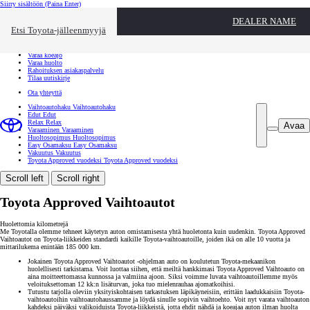
Siirry sisältöön
(Paina Enter)
Ota yhteyttä
DEALER NAME
Sulje
Etsi Toyota-jälleenmyyjä
Toyota palvelee
Etsi jälleenmyyjä
Varaa koeajo
Varaa huolto
Rahoituksen asiakaspalvelu
Tilaa uutiskirje
Ota yhteyttä
Vaihtoautohaku
Vaihtoautohaku
Edut
Edut
Relax
Relax
Avaa
Varaaminen
Varaaminen
Huoltosopimus
Huoltosopimus
Easy Osamaksu
Easy Osamaksu
Vakuutus
Vakuutus
Toyota Approved vuodeksi
Toyota Approved vuodeksi
Scroll left
Scroll right
Toyota Approved Vaihtoautot
Huolettomia kilometrejä
Me Toyotalla olemme tehneet käytetyn auton omistamisesta yhtä huoletonta kuin uudenkin. Toyota Approved
Vaihtoautot on Toyota-liikkeiden standardi kaikille Toyota-vaihtoautoille, joiden ikä on alle 10 vuotta ja
mittarilukema enintään 185 000 km.
Jokainen Toyota Approved Vaihtoautot -ohjelman auto on koulutetun Toyota-mekaanikon
huolellisesti tarkistama. Voit luottaa siihen, että meiltä hankkimasi Toyota Approved Vaihtoauto on
aina moitteettomassa kunnossa ja valmiina ajoon. Siksi voimme luvata vaihtoautoillemme myös
veloituksettoman 12 kk:n lisäturvan, joka tuo mielenrauhaa ajomatkoihisi.
Tutustu tarjolla oleviin yksityiskohtaisen tarkastuksen läpikäyneisiin, erittäin laadukkaisiin Toyota-
vaihtoautoihin vaihtoautohaussamme ja löydä sinulle sopivin vaihtoehto. Voit nyt varata vaihtoauton
kahdeksi päiväksi valikoiduista Toyota-liikkeistä, jotta ehdit nähdä ja koeajaa auton ilman huolta