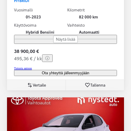
HYBRIDI
Vuosimalli
Kilometrit
01-2023
82 000 km
Käyttövoima
Vaihteisto
Hybridi Bensiini
Automaatti
Näytä lisää
38 900,00 €
495,36 € / kk
Tutustu autoon
Ota yhteyttä jälleenmyyjään
Vertaile
Tallenna