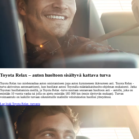
Toyota Relax – auton huoltoon sisältyvä kattava turva
Toyota Relax tuo mielenrauhaa auton omistamiseen jopa auton kymmeneen ikävuoteen asti. Toyota Relax -
turva aktivoituu automaattisesti, kun huollatat autosi Toyotalla määräaikaishuolto-ohjelman mukaisesti. Jatka
Toyotasi huollattamista meillä, ja Toyota Relax -turva uusitaan seuraavaan huoltoon asti – autolle, joka on
enintään 10 vuotta vanha tai jolla on ajettu enintään 185 000 km (ensin täyttyvän mukaan). Turvan
voimaantulo on kaikille turvaan oikeutetuille malleille veloitukseton huollon yhteydessä.
Lue lisää Toyota Relax -turvasta