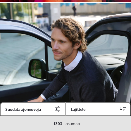
Suodata ajoneuvoja
Lajittele
Toyota Vakuutus
1303
osumaa
Toyota-asiakkaille räätälöity ja valmiiksi kilpailutettu Toyota Vakuutus on edullinen, monipuolinen ja kattava.
Se sisältää Täyskaskossa 80 %:n bonuksen ja voit hyödyntää liikennevakuutusbonuskertymäsi aina 80 %:iin