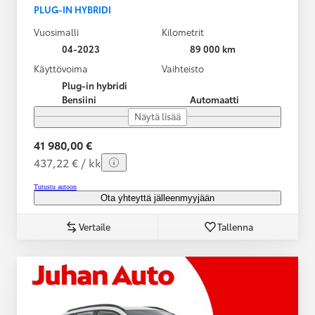
PLUG-IN HYBRIDI
Vuosimalli
Kilometrit
04-2023
89 000 km
Käyttövoima
Vaihteisto
Plug-in hybridi
Bensiini
Automaatti
Näytä lisää
41 980,00 €
437,22 € / kk
Tutustu autoon
Ota yhteyttä jälleenmyyjään
Vertaile
Tallenna