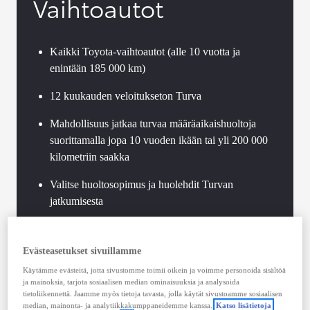
Vaihtoautot
Kaikki Toyota-vaihtoautot (alle 10 vuotta ja
enintään 185 000 km)
12 kuukauden veloitukseton Turva
Mahdollisuus jatkaa turvaa määräaikaishuoltoja
suorittamalla jopa 10 vuoden ikään tai yli 200 000
kilometriin saakka
Valitse huoltosopimus ja huolehdit Turvan
jatkumisesta
Toyota-standardien mukaan toteutettu vaihtoauton
tekninen tarkastus
Evästeasetukset sivuillamme
Käytämme evästeitä, jotta sivustomme toimii oikein ja voimme personoida sisältöä
Voimassaoleva Hybrid Health Check jokaisessa
ja mainoksia, tarjota sosiaalisen median ominaisuuksia ja analysoida
Toyota-hybridissä
tietoliikennettä. Jaamme myös tietoja tavasta, jolla käytät sivustoamme sosiaalisen
median, mainonta- ja analytiikkakumppaneidemme kanssa.
Katso lisätietoja