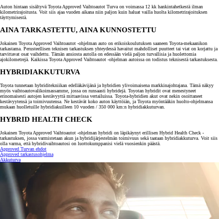
Auton hintaan sisältyvä Toyota Approved Vaihtoautot Turva on voimassa 12 kk hankintahetkestä ilman
kilometrirajoitusta. Voit siis ajaa vuoden aikana niin paljon kuin haluat vailla huolta kilometrirajoituksen
täyttymisestä.
AINA TARKASTETTU, AINA KUNNOSTETTU
Jokainen Toyota Approved Vaihtoautot -ohjelman auto on erikoiskoulutuksen saaneen Toyota-mekaanikon
tarkastama. Perusteellisen teknisen tarkastuksen yhteydessä havaitut mahdolliset puutteet tai viat on korjattu ja
tarvittavat osat vaihdettu. Tämän ansiosta autolla on edessään vielä paljon turvallisia ja huolettomia
ajokilometrejä. Kaikissa Toyota Approved Vaihtoautot -ohjelman autoissa on todistus teknisestä tarkastuksesta.
HYBRIDIAKKUTURVA
Toyota tunnetaan hybriditekniikan edelläkävijänä ja hybridien ylivoimaisena markkinajohtajana. Tämä näkyy
myös vaihtoautovalikoimassamme, jossa on runsaasti hybridejä. Toyotan hybridit ovat menestyneet
erinomaisesti autojen kestävyyttä mittaavissa vertailuissa. Toyota-hybridien akut ovat nekin osoittaneet
kestävyytensä ja toimivuutensa. Ne kestävät koko auton käyttöiän, ja Toyota myöntääkin huolto-ohjelmansa
mukaan huolletuille hybridiakuilleen 10 vuoden / 350 000 km:n hybridiakkuturvan.
HYBRID HEALTH CHECK
Jokainen Toyota Approved Vaihtoautot -ohjelman hybridi on läpikäynyt erillisen Hybrid Health Check -
tarkastuksen, jossa varmistetaan akun ja hybridijärjestelmän toimivuus sekä taataan hybridiakkuturva. Voit siis
olla varma, että hybridivaihtoautosi on luottokumppanisi vielä vuosienkin päästä.
Approved Turvan ehdot
Approved tarkastusohjelma
Akkuturva