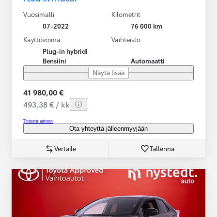
Vuosimalli
Kilometrit
07-2022
76 000 km
Käyttövoima
Vaihteisto
Plug-in hybridi
Bensiini
Automaatti
Näytä lisää
41 980,00 €
493,38 € / kk
Tutustu autoon
Ota yhteyttä jälleenmyyjään
Vertaile
Tallenna