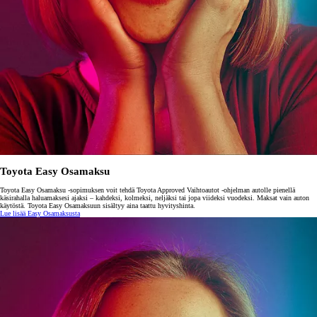
Toyota Easy Osamaksu
Toyota Easy Osamaksu -sopimuksen voit tehdä Toyota Approved Vaihtoautot -ohjelman autolle pienellä
käsirahalla haluamaksesi ajaksi – kahdeksi, kolmeksi, neljäksi tai jopa viideksi vuodeksi. Maksat vain auton
käytöstä. Toyota Easy Osamaksuun sisältyy aina taattu hyvityshinta.
Lue lisää Easy Osamaksusta