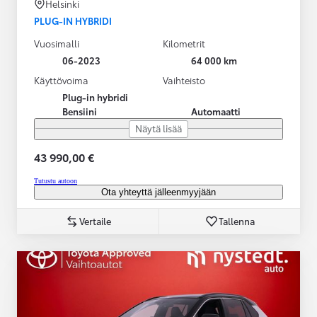
Helsinki
PLUG-IN HYBRIDI
Vuosimalli
Kilometrit
06-2023
64 000 km
Käyttövoima
Vaihteisto
Plug-in hybridi
Bensiini
Automaatti
Näytä lisää
43 990,00 €
Tutustu autoon
Ota yhteyttä jälleenmyyjään
Vertaile
Tallenna