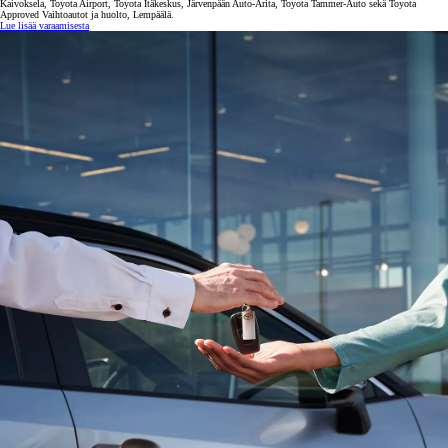
Kaivoksela, Toyota Airport, Toyota Itäkeskus, Järvenpään Auto-Arita, Toyota Tammer-Auto sekä Toyota
Approved Vaihtoautot ja huolto, Lempäälä.
Lue lisää varaamisesta