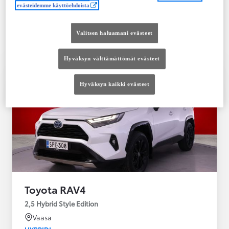
Saatavilla Easy Osamaksu -rahoitus ja Toyota
evästeidemme käyttöehdoista
Vakuutus
Valitsen haluamani evästeet
Hyväksyn välttämättömät evästeet
Hyväksyn kaikki evästeet
Toyota RAV4
2,5 Hybrid Style Edition
Vaasa