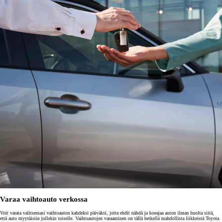
Varaa vaihtoauto verkossa
Voit varata valitsemasi vaihtoauton kahdeksi päiväksi, jotta ehdit nähdä ja koeajaa auton ilman huolta siitä,
että auto myytäisiin jollekin toiselle. Vaihtoautojen varaaminen on tällä hetkellä mahdollista liikkeistä Toyota