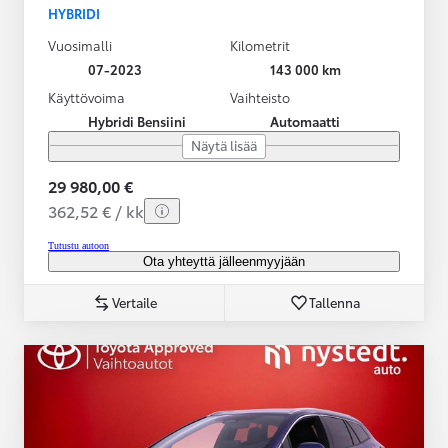
HYBRIDI
Vuosimalli
Kilometrit
07-2023
143 000 km
Käyttövoima
Vaihteisto
Hybridi Bensiini
Automaatti
Näytä lisää
29 980,00 €
362,52 € / kk
Tutustu autoon
Ota yhteyttä jälleenmyyjään
Vertaile
Tallenna