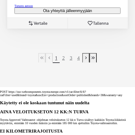
Tutustu autoon
Ota yhteyttä jälleenmyyjään
Vertaile
Tallenna
1
2
3
4
First Page
Previous page
Next page
Last Page
POST https://usc-webcomponents.toyota-europe.com/v1/car-filter/fi/fi?
carFilter=used&brand=toyota&uscEnv=production&sortOrder=published&brands=38&warranty=any
Käytetty ei ole koskaan tuntunut näin uudelta
AINA VELOITUKSETON 12 KK:N TURVA
Toyota Approved Vaihtoautot -ohjelman veloitukseton 12 kk:n Turva sisältyy kaikkiin Toyota-liikkeistä
myytäviin, enintään 10 vuoden ikäisiin ja enintään 185 000 km ajettuihin Toyota-vaihtoautoihin.
EI KILOMETRIRAJOITUSTA