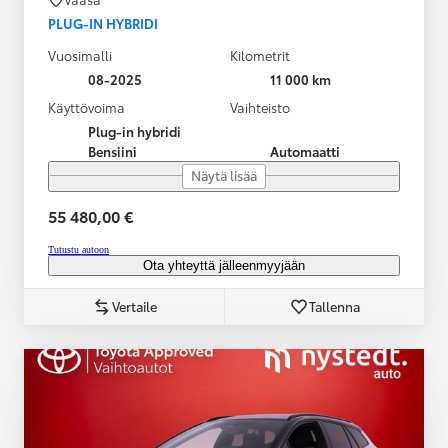
PLUG-IN HYBRIDI
Vuosimalli
Kilometrit
08-2025
11 000 km
Käyttövoima
Vaihteisto
Plug-in hybridi
Bensiini
Automaatti
Näytä lisää
55 480,00 €
Tutustu autoon
Ota yhteyttä jälleenmyyjään
Vertaile
Tallenna