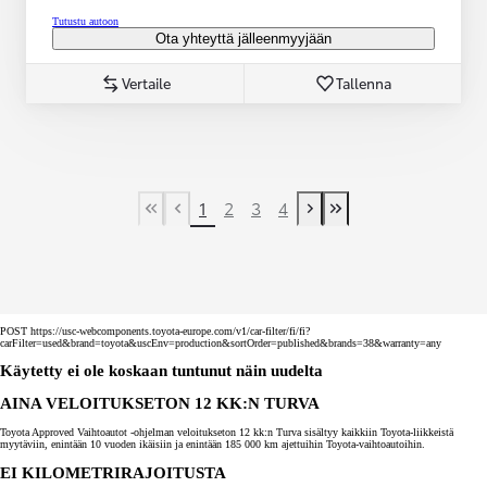
Tutustu autoon
Ota yhteyttä jälleenmyyjään
Vertaile
Tallenna
1
2
3
4
First Page
Previous page
Next page
Last Page
POST https://usc-webcomponents.toyota-europe.com/v1/car-filter/fi/fi?
carFilter=used&brand=toyota&uscEnv=production&sortOrder=published&brands=38&warranty=any
Käytetty ei ole koskaan tuntunut näin uudelta
AINA VELOITUKSETON 12 KK:N TURVA
Toyota Approved Vaihtoautot -ohjelman veloitukseton 12 kk:n Turva sisältyy kaikkiin Toyota-liikkeistä
myytäviin, enintään 10 vuoden ikäisiin ja enintään 185 000 km ajettuihin Toyota-vaihtoautoihin.
EI KILOMETRIRAJOITUSTA