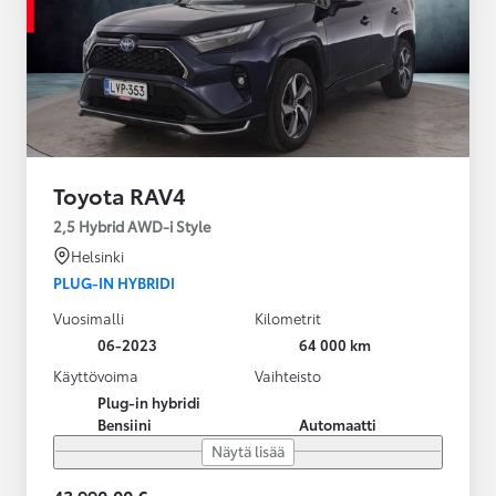
Toyota RAV4
2,5 Hybrid AWD-i Style
Helsinki
PLUG-IN HYBRIDI
Vuosimalli
Kilometrit
06-2023
64 000 km
Käyttövoima
Vaihteisto
Plug-in hybridi
Bensiini
Automaatti
Näytä lisää
43 990,00 €