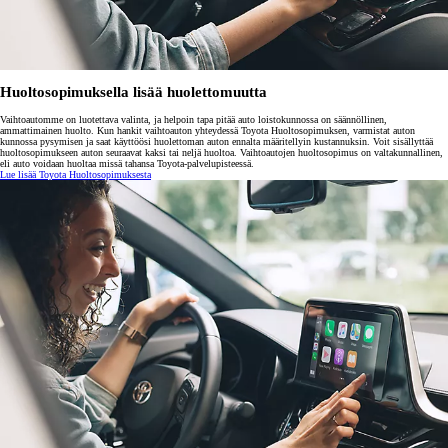
Huoltosopimuksella lisää huolettomuutta
Vaihtoautomme on luotettava valinta, ja helpoin tapa pitää auto loistokunnossa on säännöllinen,
ammattimainen huolto. Kun hankit vaihtoauton yhteydessä Toyota Huoltosopimuksen, varmistat auton
kunnossa pysymisen ja saat käyttöösi huolettoman auton ennalta määritellyin kustannuksin. Voit sisällyttää
huoltosopimukseen auton seuraavat kaksi tai neljä huoltoa. Vaihtoautojen huoltosopimus on valtakunnallinen,
eli auto voidaan huoltaa missä tahansa Toyota-palvelupisteessä.
Lue lisää Toyota Huoltosopimuksesta