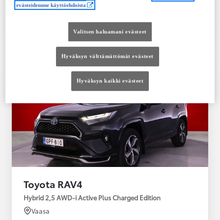
evästeidemme käyttöehdoista
Tutustu autoon
Ota yhteyttä jälleenmyyjään
Valitsen haluamani evästeet
Vertaile
Tallenna
Hyväksyn välttämättömät evästeet
Hyväksyn kaikki evästeet
Toyota RAV4
Hybrid 2,5 AWD-i Active Plus Charged Edition
Vaasa