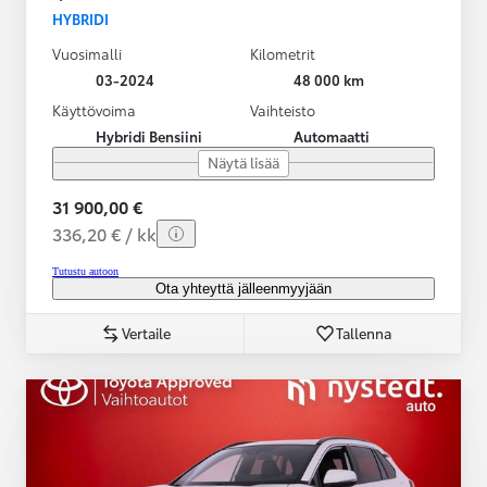
HYBRIDI
Vuosimalli
Kilometrit
03-2024
48 000 km
Käyttövoima
Vaihteisto
Hybridi Bensiini
Automaatti
Näytä lisää
31 900,00 €
336,20 € / kk
Tutustu autoon
Ota yhteyttä jälleenmyyjään
Vertaile
Tallenna