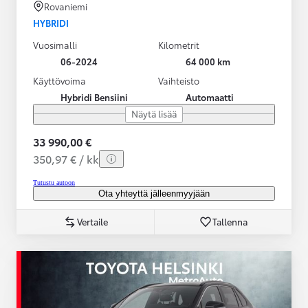
Rovaniemi
HYBRIDI
Vuosimalli
Kilometrit
06-2024
64 000 km
Käyttövoima
Vaihteisto
Hybridi Bensiini
Automaatti
Näytä lisää
33 990,00 €
350,97 € / kk
Tutustu autoon
Ota yhteyttä jälleenmyyjään
Vertaile
Tallenna