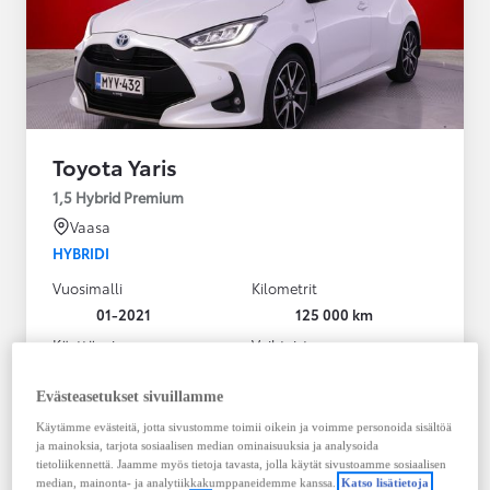
Toyota Yaris
1,5 Hybrid Premium
Vaasa
HYBRIDI
Vuosimalli
Kilometrit
01-2021
125 000 km
Käyttövoima
Vaihteisto
Hybridi Bensiini
Automaatti
Näytä lisää
Evästeasetukset sivuillamme
Käytämme evästeitä, jotta sivustomme toimii oikein ja voimme personoida sisältöä
20 980,00 €
ja mainoksia, tarjota sosiaalisen median ominaisuuksia ja analysoida
283,33 € / kk
tietoliikennettä. Jaamme myös tietoja tavasta, jolla käytät sivustoamme sosiaalisen
median, mainonta- ja analytiikkakumppaneidemme kanssa.
Katso lisätietoja