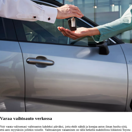
Varaa vaihtoauto verkossa
Voit varata valitsemasi vaihtoauton kahdeksi päiväksi, jotta ehdit nähdä ja koeajaa auton ilman huolta siitä,
että auto myytäisiin jollekin toiselle. Vaihtoautojen varaaminen on tällä hetkellä mahdollista liikkeistä Toyota