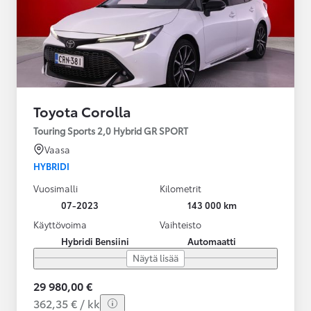
Toyota Corolla
Touring Sports 2,0 Hybrid GR SPORT
Vaasa
HYBRIDI
Vuosimalli
Kilometrit
07-2023
143 000 km
Käyttövoima
Vaihteisto
Hybridi Bensiini
Automaatti
Näytä lisää
29 980,00 €
362,35 € / kk