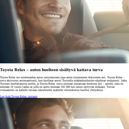
Toyota Relax – auton huoltoon sisältyvä kattava turva
Toyota Relax tuo mielenrauhaa auton omistamiseen jopa auton kymmeneen ikävuoteen asti. Toyota Relax -
turva aktivoituu automaattisesti, kun huollatat autosi Toyotalla määräaikaishuolto-ohjelman mukaisesti. Jatka
Toyotasi huollattamista meillä, ja Toyota Relax -turva uusitaan seuraavaan huoltoon asti – autolle, joka on
enintään 10 vuotta vanha tai jolla on ajettu enintään 185 000 km (ensin täyttyvän mukaan). Turvan
voimaantulo on kaikille turvaan oikeutetuille malleille veloitukseton huollon yhteydessä.
Lue lisää Toyota Relax -turvasta