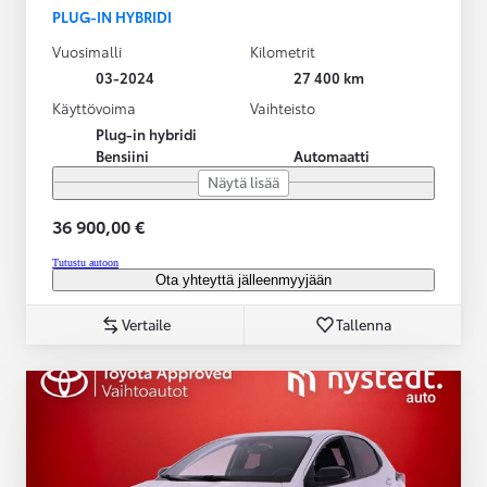
PLUG-IN HYBRIDI
Vuosimalli
Kilometrit
03-2024
27 400 km
Käyttövoima
Vaihteisto
Plug-in hybridi
Bensiini
Automaatti
Näytä lisää
36 900,00 €
Tutustu autoon
Ota yhteyttä jälleenmyyjään
Vertaile
Tallenna