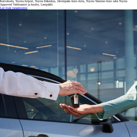
Kaivoksela, Toyota Airport, Toyota Itäkeskus, Järvenpään Auto-Arita, Toyota Tammer-Auto sekä Toyota
Approved Vaihtoautot ja huolto, Lempäälä.
Lue lisää varaamisesta