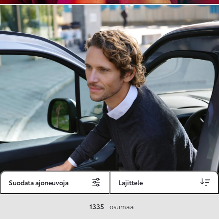
Suodata ajoneuvoja
Lajittele
Toyota Vakuutus
1335
osumaa
Toyota-asiakkaille räätälöity ja valmiiksi kilpailutettu Toyota Vakuutus on edullinen, monipuolinen ja kattava.
Se sisältää Täyskaskossa 80 %:n bonuksen ja voit hyödyntää liikennevakuutusbonuskertymäsi aina 80 %:iin