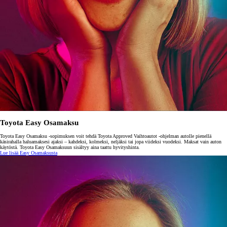
Toyota Easy Osamaksu
Toyota Easy Osamaksu -sopimuksen voit tehdä Toyota Approved Vaihtoautot -ohjelman autolle pienellä
käsirahalla haluamaksesi ajaksi – kahdeksi, kolmeksi, neljäksi tai jopa viideksi vuodeksi. Maksat vain auton
käytöstä. Toyota Easy Osamaksuun sisältyy aina taattu hyvityshinta.
Lue lisää Easy Osamaksusta