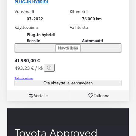
PLUG-IN HYBRIDI
Vuosimalli
Kilometrit
07-2022
76 000 km
Käyttövoima
Vaihteisto
Plug-in hybridi
Bensiini
Automaatti
Näytä lisää
41 980,00 €
493,23 € / kk
Tutustu autoon
Ota yhteyttä jälleenmyyjään
Vertaile
Tallenna
Toyota Approved