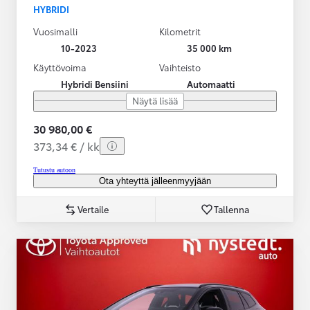
HYBRIDI
Vuosimalli
Kilometrit
10-2023
35 000 km
Käyttövoima
Vaihteisto
Hybridi Bensiini
Automaatti
Näytä lisää
30 980,00 €
373,34 € / kk
Tutustu autoon
Ota yhteyttä jälleenmyyjään
Vertaile
Tallenna