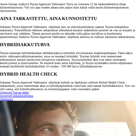
Auton hintaan sisältyvä Toyota Approved Vaihtoautot Turva on voimassa 12 kk hankintahetkestä ilman
kilometrirajoitusta. Voit siis ajaa vuoden aikana niin paljon kuin haluat vailla huolta kilometrirajoituksen
täyttymisestä.
AINA TARKASTETTU, AINA KUNNOSTETTU
Jokainen Toyota Approved Vaihtoautot -ohjelman auto on erikoiskoulutuksen saaneen Toyota-mekaanikon
tarkastama. Perusteellisen teknisen tarkastuksen yhteydessä havaitut mahdolliset puutteet tai viat on korjattu ja
tarvittavat osat vaihdettu. Tämän ansiosta autolla on edessään vielä paljon turvallisia ja huolettomia
ajokilometrejä. Kaikissa Toyota Approved Vaihtoautot -ohjelman autoissa on todistus teknisestä tarkastuksesta.
HYBRIDIAKKUTURVA
Toyota tunnetaan hybriditekniikan edelläkävijänä ja hybridien ylivoimaisena markkinajohtajana. Tämä näkyy
myös vaihtoautovalikoimassamme, jossa on runsaasti hybridejä. Toyotan hybridit ovat menestyneet
erinomaisesti autojen kestävyyttä mittaavissa vertailuissa. Toyota-hybridien akut ovat nekin osoittaneet
kestävyytensä ja toimivuutensa. Ne kestävät koko auton käyttöiän, ja Toyota myöntääkin huolto-ohjelmansa
mukaan huolletuille hybridiakuilleen 10 vuoden / 350 000 km:n hybridiakkuturvan.
HYBRID HEALTH CHECK
Jokainen Toyota Approved Vaihtoautot -ohjelman hybridi on läpikäynyt erillisen Hybrid Health Check -
tarkastuksen, jossa varmistetaan akun ja hybridijärjestelmän toimivuus sekä taataan hybridiakkuturva. Voit siis
olla varma, että hybridivaihtoautosi on luottokumppanisi vielä vuosienkin päästä.
Approved Turvan ehdot
Approved tarkastusohjelma
Akkuturva