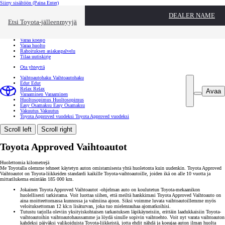
Siirry sisältöön
(Paina Enter)
Ota yhteyttä
DEALER NAME
Sulje
Etsi Toyota-jälleenmyyjä
Toyota palvelee
Etsi jälleenmyyjä
Varaa koeajo
Varaa huolto
Rahoituksen asiakaspalvelu
Tilaa uutiskirje
Ota yhteyttä
Vaihtoautohaku
Vaihtoautohaku
Edut
Edut
Relax
Relax
Avaa
Varaaminen
Varaaminen
Huoltosopimus
Huoltosopimus
Easy Osamaksu
Easy Osamaksu
Vakuutus
Vakuutus
Toyota Approved vuodeksi
Toyota Approved vuodeksi
Scroll left
Scroll right
Toyota Approved Vaihtoautot
Huolettomia kilometrejä
Me Toyotalla olemme tehneet käytetyn auton omistamisesta yhtä huoletonta kuin uudenkin. Toyota Approved
Vaihtoautot on Toyota-liikkeiden standardi kaikille Toyota-vaihtoautoille, joiden ikä on alle 10 vuotta ja
mittarilukema enintään 185 000 km.
Jokainen Toyota Approved Vaihtoautot -ohjelman auto on koulutetun Toyota-mekaanikon
huolellisesti tarkistama. Voit luottaa siihen, että meiltä hankkimasi Toyota Approved Vaihtoauto on
aina moitteettomassa kunnossa ja valmiina ajoon. Siksi voimme luvata vaihtoautoillemme myös
veloituksettoman 12 kk:n lisäturvan, joka tuo mielenrauhaa ajomatkoihisi.
Tutustu tarjolla oleviin yksityiskohtaisen tarkastuksen läpikäyneisiin, erittäin laadukkaisiin Toyota-
vaihtoautoihin vaihtoautohaussamme ja löydä sinulle sopivin vaihtoehto. Voit nyt varata vaihtoauton
kahdeksi päiväksi valikoiduista Toyota-liikkeistä, jotta ehdit nähdä ja koeajaa auton ilman huolta