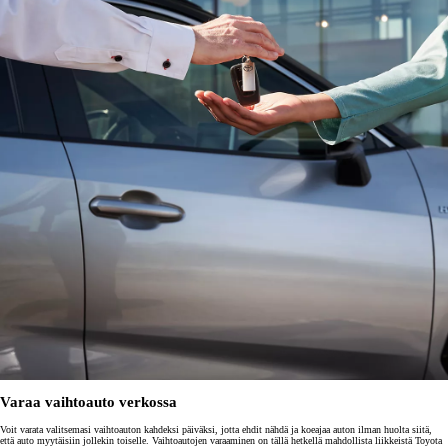
Varaa vaihtoauto verkossa
Voit varata valitsemasi vaihtoauton kahdeksi päiväksi, jotta ehdit nähdä ja koeajaa auton ilman huolta siitä,
että auto myytäisiin jollekin toiselle. Vaihtoautojen varaaminen on tällä hetkellä mahdollista liikkeistä Toyota