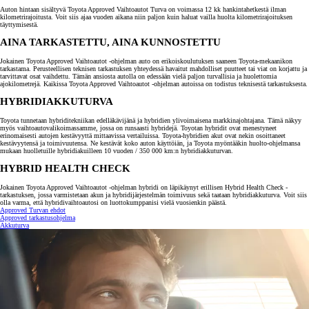
Auton hintaan sisältyvä Toyota Approved Vaihtoautot Turva on voimassa 12 kk hankintahetkestä ilman
kilometrirajoitusta. Voit siis ajaa vuoden aikana niin paljon kuin haluat vailla huolta kilometrirajoituksen
täyttymisestä.
AINA TARKASTETTU, AINA KUNNOSTETTU
Jokainen Toyota Approved Vaihtoautot -ohjelman auto on erikoiskoulutuksen saaneen Toyota-mekaanikon
tarkastama. Perusteellisen teknisen tarkastuksen yhteydessä havaitut mahdolliset puutteet tai viat on korjattu ja
tarvittavat osat vaihdettu. Tämän ansiosta autolla on edessään vielä paljon turvallisia ja huolettomia
ajokilometrejä. Kaikissa Toyota Approved Vaihtoautot -ohjelman autoissa on todistus teknisestä tarkastuksesta.
HYBRIDIAKKUTURVA
Toyota tunnetaan hybriditekniikan edelläkävijänä ja hybridien ylivoimaisena markkinajohtajana. Tämä näkyy
myös vaihtoautovalikoimassamme, jossa on runsaasti hybridejä. Toyotan hybridit ovat menestyneet
erinomaisesti autojen kestävyyttä mittaavissa vertailuissa. Toyota-hybridien akut ovat nekin osoittaneet
kestävyytensä ja toimivuutensa. Ne kestävät koko auton käyttöiän, ja Toyota myöntääkin huolto-ohjelmansa
mukaan huolletuille hybridiakuilleen 10 vuoden / 350 000 km:n hybridiakkuturvan.
HYBRID HEALTH CHECK
Jokainen Toyota Approved Vaihtoautot -ohjelman hybridi on läpikäynyt erillisen Hybrid Health Check -
tarkastuksen, jossa varmistetaan akun ja hybridijärjestelmän toimivuus sekä taataan hybridiakkuturva. Voit siis
olla varma, että hybridivaihtoautosi on luottokumppanisi vielä vuosienkin päästä.
Approved Turvan ehdot
Approved tarkastusohjelma
Akkuturva