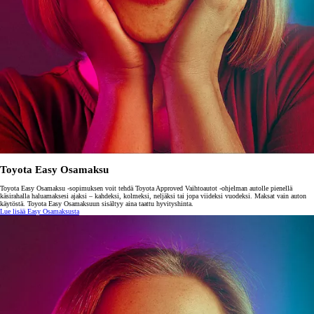
Toyota Easy Osamaksu
Toyota Easy Osamaksu -sopimuksen voit tehdä Toyota Approved Vaihtoautot -ohjelman autolle pienellä
käsirahalla haluamaksesi ajaksi – kahdeksi, kolmeksi, neljäksi tai jopa viideksi vuodeksi. Maksat vain auton
käytöstä. Toyota Easy Osamaksuun sisältyy aina taattu hyvityshinta.
Lue lisää Easy Osamaksusta