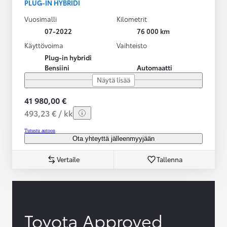
PLUG-IN HYBRIDI
Vuosimalli
Kilometrit
07-2022
76 000 km
Käyttövoima
Vaihteisto
Plug-in hybridi
Bensiini
Automaatti
Näytä lisää
41 980,00 €
493,23 € / kk
Tutustu autoon
Ota yhteyttä jälleenmyyjään
Vertaile
Tallenna
Toyota Approved