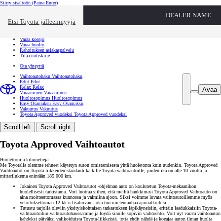
Siirry sisältöön
(Paina Enter)
Ota yhteyttä
DEALER NAME
Sulje
Etsi Toyota-jälleenmyyjä
Toyota palvelee
Etsi jälleenmyyjä
Varaa koeajo
Varaa huolto
Rahoituksen asiakaspalvelu
Tilaa uutiskirje
Ota yhteyttä
Vaihtoautohaku
Vaihtoautohaku
Edut
Edut
Relax
Relax
Avaa
Varaaminen
Varaaminen
Huoltosopimus
Huoltosopimus
Easy Osamaksu
Easy Osamaksu
Vakuutus
Vakuutus
Toyota Approved vuodeksi
Toyota Approved vuodeksi
Scroll left
Scroll right
Toyota Approved Vaihtoautot
Huolettomia kilometrejä
Me Toyotalla olemme tehneet käytetyn auton omistamisesta yhtä huoletonta kuin uudenkin. Toyota Approved
Vaihtoautot on Toyota-liikkeiden standardi kaikille Toyota-vaihtoautoille, joiden ikä on alle 10 vuotta ja
mittarilukema enintään 185 000 km.
Jokainen Toyota Approved Vaihtoautot -ohjelman auto on koulutetun Toyota-mekaanikon
huolellisesti tarkistama. Voit luottaa siihen, että meiltä hankkimasi Toyota Approved Vaihtoauto on
aina moitteettomassa kunnossa ja valmiina ajoon. Siksi voimme luvata vaihtoautoillemme myös
veloituksettoman 12 kk:n lisäturvan, joka tuo mielenrauhaa ajomatkoihisi.
Tutustu tarjolla oleviin yksityiskohtaisen tarkastuksen läpikäyneisiin, erittäin laadukkaisiin Toyota-
vaihtoautoihin vaihtoautohaussamme ja löydä sinulle sopivin vaihtoehto. Voit nyt varata vaihtoauton
kahdeksi päiväksi valikoiduista Toyota-liikkeistä, jotta ehdit nähdä ja koeajaa auton ilman huolta