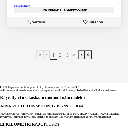
Tutustu autoon
Ota yhteyttä jälleenmyyjään
Vertaile
Tallenna
1
2
3
4
First Page
Previous page
Next page
Last Page
POST https://usc-webcomponents.toyota-europe.com/v1/car-filter/fi/fi?
carFilter=used&brand=toyota&uscEnv=production&sortOrder=published&brands=38&warranty=any
Käytetty ei ole koskaan tuntunut näin uudelta
AINA VELOITUKSETON 12 KK:N TURVA
Toyota Approved Vaihtoautot -ohjelman veloitukseton 12 kk:n Turva sisältyy kaikkiin Toyota-liikkeistä
myytäviin, enintään 10 vuoden ikäisiin ja enintään 185 000 km ajettuihin Toyota-vaihtoautoihin.
EI KILOMETRIRAJOITUSTA