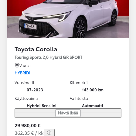
Toyota Corolla
Touring Sports 2,0 Hybrid GR SPORT
Vaasa
HYBRIDI
Vuosimalli
Kilometrit
07-2023
143 000 km
Käyttövoima
Vaihteisto
Hybridi Bensiini
Automaatti
Näytä lisää
29 980,00 €
362,35 € / kk