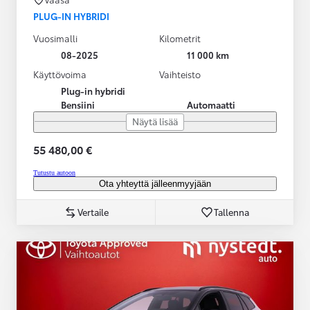
PLUG-IN HYBRIDI
Vuosimalli
Kilometrit
08-2025
11 000 km
Käyttövoima
Vaihteisto
Plug-in hybridi
Bensiini
Automaatti
Näytä lisää
55 480,00 €
Tutustu autoon
Ota yhteyttä jälleenmyyjään
Vertaile
Tallenna