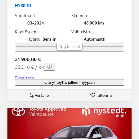
HYBRIDI
Vuosimalli
Kilometrit
03-2024
48 000 km
Käyttövoima
Vaihteisto
Hybridi Bensiini
Automaatti
Näytä lisää
31 900,00 €
336,16 € / kk
Tutustu autoon
Ota yhteyttä jälleenmyyjään
Vertaile
Tallenna