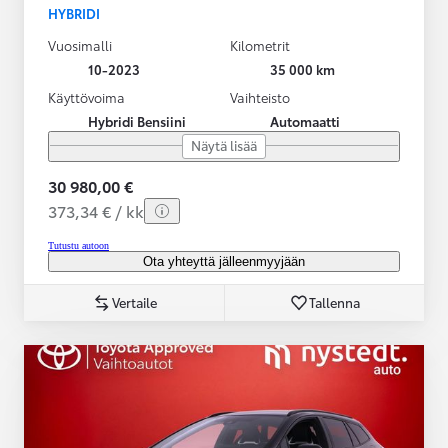
HYBRIDI
Vuosimalli
Kilometrit
10-2023
35 000 km
Käyttövoima
Vaihteisto
Hybridi Bensiini
Automaatti
Näytä lisää
30 980,00 €
373,34 € / kk
Tutustu autoon
Ota yhteyttä jälleenmyyjään
Vertaile
Tallenna