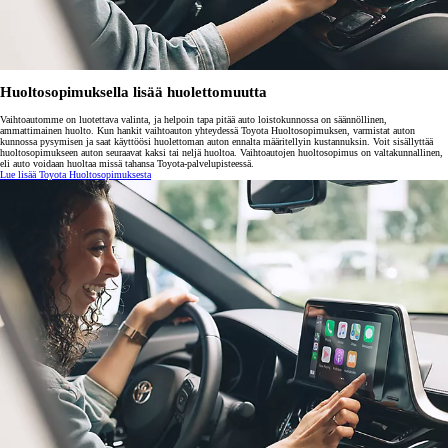
Huoltosopimuksella lisää huolettomuutta
Vaihtoautomme on luotettava valinta, ja helpoin tapa pitää auto loistokunnossa on säännöllinen,
ammattimainen huolto. Kun hankit vaihtoauton yhteydessä Toyota Huoltosopimuksen, varmistat auton
kunnossa pysymisen ja saat käyttöösi huolettoman auton ennalta määritellyin kustannuksin. Voit sisällyttää
huoltosopimukseen auton seuraavat kaksi tai neljä huoltoa. Vaihtoautojen huoltosopimus on valtakunnallinen,
eli auto voidaan huoltaa missä tahansa Toyota-palvelupisteessä.
Lue lisää Toyota Huoltosopimuksesta