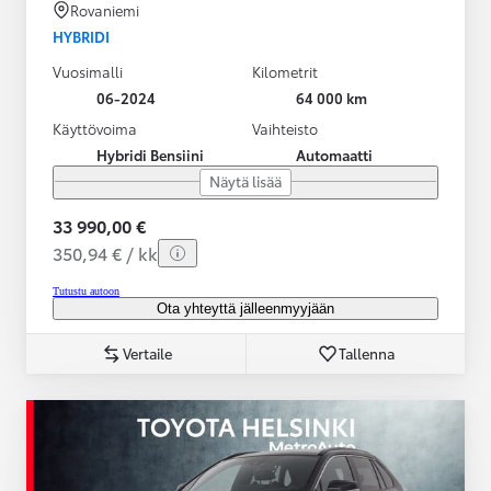
Rovaniemi
HYBRIDI
Vuosimalli
Kilometrit
06-2024
64 000 km
Käyttövoima
Vaihteisto
Hybridi Bensiini
Automaatti
Näytä lisää
33 990,00 €
350,94 € / kk
Tutustu autoon
Ota yhteyttä jälleenmyyjään
Vertaile
Tallenna