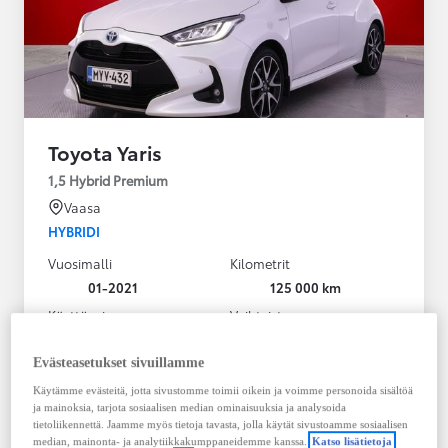
Toyota Yaris
1,5 Hybrid Premium
Vaasa
HYBRIDI
Vuosimalli
Kilometrit
01-2021
125 000 km
Käyttövoima
Vaihteisto
Hybridi Bensiini
Automaatti
Näytä lisää
Evästeasetukset sivuillamme
Käytämme evästeitä, jotta sivustomme toimii oikein ja voimme personoida sisältöä
20 980,00 €
ja mainoksia, tarjota sosiaalisen median ominaisuuksia ja analysoida
283,33 € / kk
tietoliikennettä. Jaamme myös tietoja tavasta, jolla käytät sivustoamme sosiaalisen
median, mainonta- ja analytiikkakumppaneidemme kanssa.
Katso lisätietoja