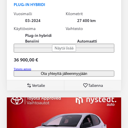
PLUG-IN HYBRIDI
Vuosimalli
Kilometrit
03-2024
27 400 km
Käyttövoima
Vaihteisto
Plug-in hybridi
Bensiini
Automaatti
Näytä lisää
36 900,00 €
Tutustu autoon
Ota yhteyttä jälleenmyyjään
Vertaile
Tallenna