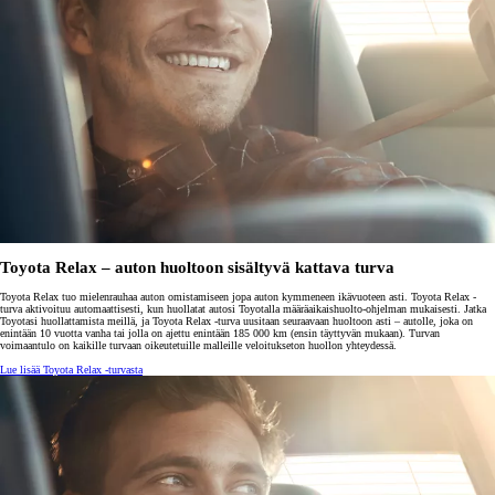
Toyota Relax – auton huoltoon sisältyvä kattava turva
Toyota Relax tuo mielenrauhaa auton omistamiseen jopa auton kymmeneen ikävuoteen asti. Toyota Relax -
turva aktivoituu automaattisesti, kun huollatat autosi Toyotalla määräaikaishuolto-ohjelman mukaisesti. Jatka
Toyotasi huollattamista meillä, ja Toyota Relax -turva uusitaan seuraavaan huoltoon asti – autolle, joka on
enintään 10 vuotta vanha tai jolla on ajettu enintään 185 000 km (ensin täyttyvän mukaan). Turvan
voimaantulo on kaikille turvaan oikeutetuille malleille veloitukseton huollon yhteydessä.
Lue lisää Toyota Relax -turvasta