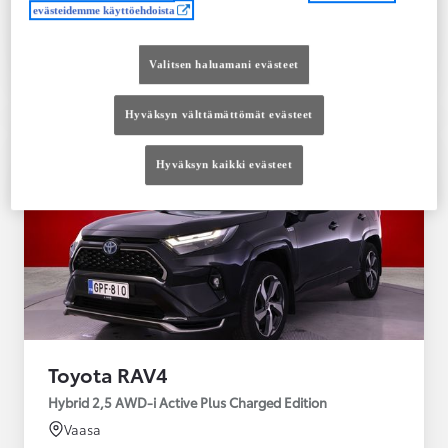
evästeidemme käyttöehdoista
Tutustu autoon
Ota yhteyttä jälleenmyyjään
Valitsen haluamani evästeet
Vertaile
Tallenna
Hyväksyn välttämättömät evästeet
Hyväksyn kaikki evästeet
Toyota RAV4
Hybrid 2,5 AWD-i Active Plus Charged Edition
Vaasa