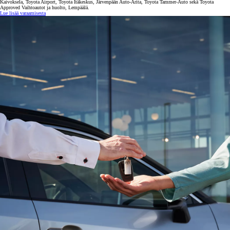
Kaivoksela, Toyota Airport, Toyota Itäkeskus, Järvenpään Auto-Arita, Toyota Tammer-Auto sekä Toyota
Approved Vaihtoautot ja huolto, Lempäälä.
Lue lisää varaamisesta