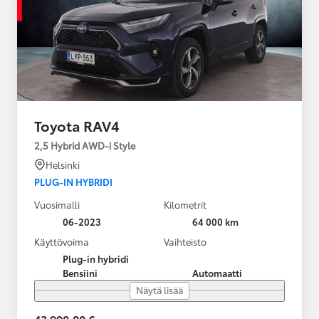
Toyota RAV4
2,5 Hybrid AWD-i Style
Helsinki
PLUG-IN HYBRIDI
Vuosimalli
Kilometrit
06-2023
64 000 km
Käyttövoima
Vaihteisto
Plug-in hybridi
Bensiini
Automaatti
Näytä lisää
43 990,00 €