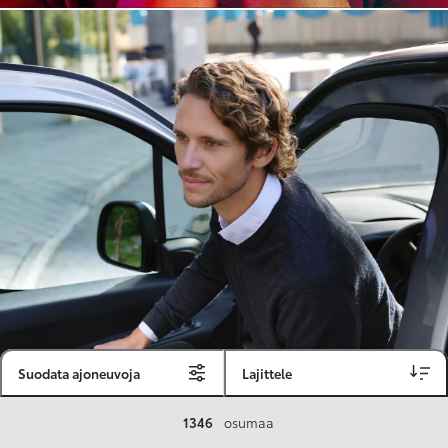
Suodata ajoneuvoja
Lajittele
Toyota Vakuutus
1346
osumaa
Toyota-asiakkaille räätälöity ja valmiiksi kilpailutettu Toyota Vakuutus on edullinen, monipuolinen ja kattava.
Se sisältää Täyskaskossa 80 %:n bonuksen ja voit hyödyntää liikennevakuutusbonuskertymäsi aina 80 %:iin