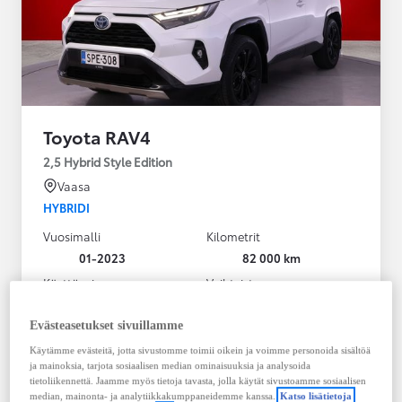
Toyota RAV4
2,5 Hybrid Style Edition
Vaasa
HYBRIDI
Vuosimalli
Kilometrit
01-2023
82 000 km
Käyttövoima
Vaihteisto
Hybridi Bensiini
Automaatti
Näytä lisää
Evästeasetukset sivuillamme
Käytämme evästeitä, jotta sivustomme toimii oikein ja voimme personoida sisältöä
38 900,00 €
ja mainoksia, tarjota sosiaalisen median ominaisuuksia ja analysoida
495,30 € / kk
tietoliikennettä. Jaamme myös tietoja tavasta, jolla käytät sivustoamme sosiaalisen
median, mainonta- ja analytiikkakumppaneidemme kanssa.
Katso lisätietoja