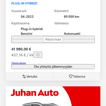
PLUG-IN HYBRIDI
Vuosimalli
Kilometrit
04-2023
89 000 km
Käyttövoima
Vaihteisto
Plug-in hybridi
Bensiini
Automaatti
Näytä lisää
41 980,00 €
437,16 € / kk
Tutustu autoon
Ota yhteyttä jälleenmyyjään
Vertaile
Tallenna