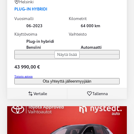
Helsinki
PLUG-IN HYBRIDI
Vuosimalli
Kilometrit
06-2023
64 000 km
Käyttövoima
Vaihteisto
Plug-in hybridi
Bensiini
Automaatti
Näytä lisää
43 990,00 €
Tutustu autoon
Ota yhteyttä jälleenmyyjään
Vertaile
Tallenna