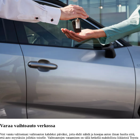
Varaa vaihtoauto verkossa
Voit varata valitsemasi vaihtoauton kahdeksi päiväksi, jotta ehdit nähdä ja koeajaa auton ilman huolta siitä,
että auto myytäisiin jollekin toiselle. Vaihtoautojen varaaminen on tällä hetkellä mahdollista liikkeistä Toyota