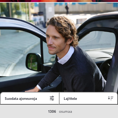
Suodata ajoneuvoja
Lajittele
Toyota Vakuutus
1306
osumaa
Toyota-asiakkaille räätälöity ja valmiiksi kilpailutettu Toyota Vakuutus on edullinen, monipuolinen ja kattava.
Se sisältää Täyskaskossa 80 %:n bonuksen ja voit hyödyntää liikennevakuutusbonuskertymäsi aina 80 %:iin