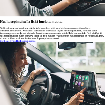
Huoltosopimuksella lisää huolettomuutta
Vaihtoautomme on luotettava valinta, ja helpoin tapa pitää auto loistokunnossa on säännöllinen,
ammattimainen huolto. Kun hankit vaihtoauton yhteydessä Toyota Huoltosopimuksen, varmistat auton
kunnossa pysymisen ja saat käyttöösi huolettoman auton ennalta määritellyin kustannuksin. Voit sisällyttää
huoltosopimukseen auton seuraavat kaksi tai neljä huoltoa. Vaihtoautojen huoltosopimus on valtakunnallinen,
eli auto voidaan huoltaa missä tahansa Toyota-palvelupisteessä.
Lue lisää Toyota Huoltosopimuksesta