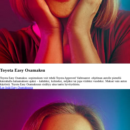
Toyota Easy Osamaksu
Toyota Easy Osamaksu -sopimuksen voit tehdä Toyota Approved Vaihtoautot -ohjelman autolle pienellä
käsirahalla haluamaksesi ajaksi – kahdeksi, kolmeksi, neljäksi tai jopa viideksi vuodeksi. Maksat vain auton
käytöstä. Toyota Easy Osamaksuun sisältyy aina taattu hyvityshinta.
Lue lisää Easy Osamaksusta