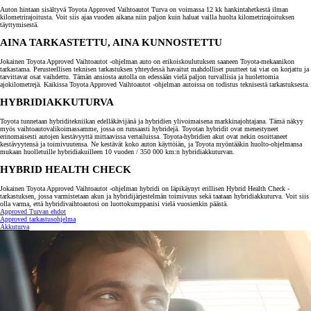
Auton hintaan sisältyvä Toyota Approved Vaihtoautot Turva on voimassa 12 kk hankintahetkestä ilman
kilometrirajoitusta. Voit siis ajaa vuoden aikana niin paljon kuin haluat vailla huolta kilometrirajoituksen
täyttymisestä.
AINA TARKASTETTU, AINA KUNNOSTETTU
Jokainen Toyota Approved Vaihtoautot -ohjelman auto on erikoiskoulutuksen saaneen Toyota-mekaanikon
tarkastama. Perusteellisen teknisen tarkastuksen yhteydessä havaitut mahdolliset puutteet tai viat on korjattu ja
tarvittavat osat vaihdettu. Tämän ansiosta autolla on edessään vielä paljon turvallisia ja huolettomia
ajokilometrejä. Kaikissa Toyota Approved Vaihtoautot -ohjelman autoissa on todistus teknisestä tarkastuksesta.
HYBRIDIAKKUTURVA
Toyota tunnetaan hybriditekniikan edelläkävijänä ja hybridien ylivoimaisena markkinajohtajana. Tämä näkyy
myös vaihtoautovalikoimassamme, jossa on runsaasti hybridejä. Toyotan hybridit ovat menestyneet
erinomaisesti autojen kestävyyttä mittaavissa vertailuissa. Toyota-hybridien akut ovat nekin osoittaneet
kestävyytensä ja toimivuutensa. Ne kestävät koko auton käyttöiän, ja Toyota myöntääkin huolto-ohjelmansa
mukaan huolletuille hybridiakuilleen 10 vuoden / 350 000 km:n hybridiakkuturvan.
HYBRID HEALTH CHECK
Jokainen Toyota Approved Vaihtoautot -ohjelman hybridi on läpikäynyt erillisen Hybrid Health Check -
tarkastuksen, jossa varmistetaan akun ja hybridijärjestelmän toimivuus sekä taataan hybridiakkuturva. Voit siis
olla varma, että hybridivaihtoautosi on luottokumppanisi vielä vuosienkin päästä.
Approved Turvan ehdot
Approved tarkastusohjelma
Akkuturva