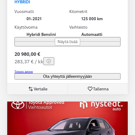
HYBRIDI
Vuosimalli
Kilometrit
01-2021
125 000 km
Käyttövoima
Vaihteisto
Hybridi Bensiini
Automaatti
Näytä lisää
20 980,00 €
283,37 € / kk
Tutustu autoon
Ota yhteyttä jälleenmyyjään
Vertaile
Tallenna