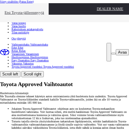
Siirry sisältöön
(Paina Enter)
Ota yhteyttä
DEALER NAME
Sulje
Etsi Toyota-jälleenmyyjä
Toyota palvelee
Etsi jälleenmyyjä
Varaa koeajo
Varaa huolto
Rahoituksen asiakaspalvelu
Tilaa uutiskirje
Ota yhteyttä
Vaihtoautohaku
Vaihtoautohaku
Edut
Edut
Relax
Relax
Avaa
Varaaminen
Varaaminen
Huoltosopimus
Huoltosopimus
Easy Osamaksu
Easy Osamaksu
Vakuutus
Vakuutus
Toyota Approved vuodeksi
Toyota Approved vuodeksi
Scroll left
Scroll right
Toyota Approved Vaihtoautot
Huolettomia kilometrejä
Me Toyotalla olemme tehneet käytetyn auton omistamisesta yhtä huoletonta kuin uudenkin. Toyota Approved
Vaihtoautot on Toyota-liikkeiden standardi kaikille Toyota-vaihtoautoille, joiden ikä on alle 10 vuotta ja
mittarilukema enintään 185 000 km.
Jokainen Toyota Approved Vaihtoautot -ohjelman auto on koulutetun Toyota-mekaanikon
huolellisesti tarkistama. Voit luottaa siihen, että meiltä hankkimasi Toyota Approved Vaihtoauto on
aina moitteettomassa kunnossa ja valmiina ajoon. Siksi voimme luvata vaihtoautoillemme myös
veloituksettoman 12 kk:n lisäturvan, joka tuo mielenrauhaa ajomatkoihisi.
Tutustu tarjolla oleviin yksityiskohtaisen tarkastuksen läpikäyneisiin, erittäin laadukkaisiin Toyota-
vaihtoautoihin vaihtoautohaussamme ja löydä sinulle sopivin vaihtoehto. Voit nyt varata vaihtoauton
kahdeksi päiväksi valikoiduista Toyota-liikkeistä, jotta ehdit nähdä ja koeajaa auton ilman huolta