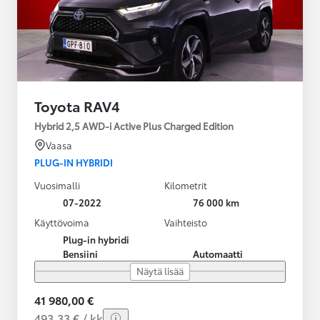
Toyota RAV4
Hybrid 2,5 AWD-i Active Plus Charged Edition
Vaasa
PLUG-IN HYBRIDI
Vuosimalli
Kilometrit
07-2022
76 000 km
Käyttövoima
Vaihteisto
Plug-in hybridi
Bensiini
Automaatti
Näytä lisää
41 980,00 €
493,33 € / kk