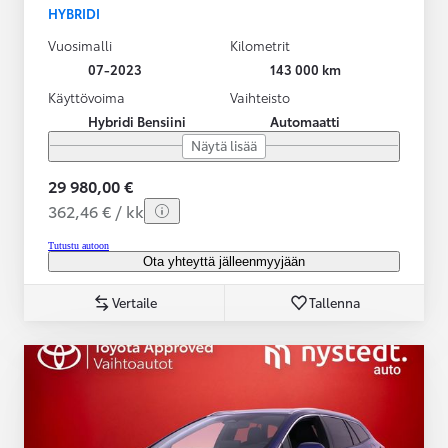
HYBRIDI
Vuosimalli
Kilometrit
07-2023
143 000 km
Käyttövoima
Vaihteisto
Hybridi Bensiini
Automaatti
Näytä lisää
29 980,00 €
362,46 € / kk
Tutustu autoon
Ota yhteyttä jälleenmyyjään
Vertaile
Tallenna