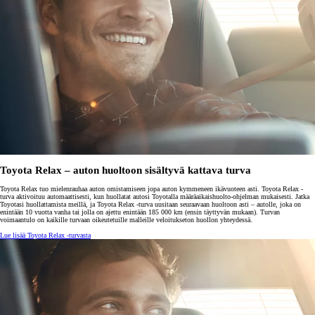
Toyota Relax – auton huoltoon sisältyvä kattava turva
Toyota Relax tuo mielenrauhaa auton omistamiseen jopa auton kymmeneen ikävuoteen asti. Toyota Relax -
turva aktivoituu automaattisesti, kun huollatat autosi Toyotalla määräaikaishuolto-ohjelman mukaisesti. Jatka
Toyotasi huollattamista meillä, ja Toyota Relax -turva uusitaan seuraavaan huoltoon asti – autolle, joka on
enintään 10 vuotta vanha tai jolla on ajettu enintään 185 000 km (ensin täyttyvän mukaan). Turvan
voimaantulo on kaikille turvaan oikeutetuille malleille veloitukseton huollon yhteydessä.
Lue lisää Toyota Relax -turvasta