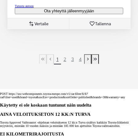
Tutustu autoon
Ota yhteyttä jälleenmyyjään
Vertaile
Tallenna
1
2
3
4
First Page
Previous page
Next page
Last Page
POST https://usc-webcomponents.toyota-europe.com/v1/car-filter/fi/fi?
carFilter=used&brand=toyota&uscEnv=production&sortOrder=published&brands=38&warranty=any
Käytetty ei ole koskaan tuntunut näin uudelta
AINA VELOITUKSETON 12 KK:N TURVA
Toyota Approved Vaihtoautot -ohjelman veloitukseton 12 kk:n Turva sisältyy kaikkiin Toyota-liikkeistä
myytäviin, enintään 10 vuoden ikäisiin ja enintään 185 000 km ajettuihin Toyota-vaihtoautoihin.
EI KILOMETRIRAJOITUSTA