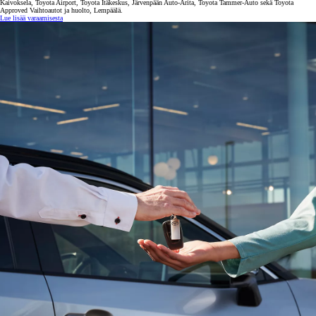
Kaivoksela, Toyota Airport, Toyota Itäkeskus, Järvenpään Auto-Arita, Toyota Tammer-Auto sekä Toyota
Approved Vaihtoautot ja huolto, Lempäälä.
Lue lisää varaamisesta