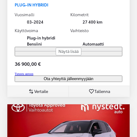
PLUG-IN HYBRIDI
Vuosimalli
Kilometrit
03-2024
27 400 km
Käyttövoima
Vaihteisto
Plug-in hybridi
Bensiini
Automaatti
Näytä lisää
36 900,00 €
Tutustu autoon
Ota yhteyttä jälleenmyyjään
Vertaile
Tallenna