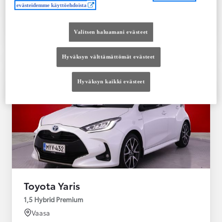
evästeidemme käyttöehdoista
Tutustu autoon
Ota yhteyttä jälleenmyyjään
Valitsen haluamani evästeet
Vertaile
Tallenna
Hyväksyn välttämättömät evästeet
Hyväksyn kaikki evästeet
Toyota Yaris
1,5 Hybrid Premium
Vaasa