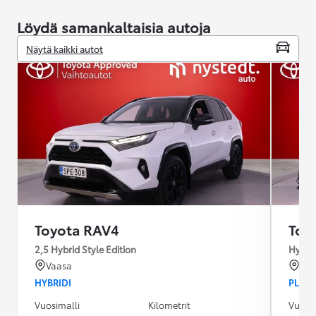
Löydä samankaltaisia autoja
Näytä kaikki autot
Toyota RAV4
Toy
2,5 Hybrid Style Edition
Hybrid
Vaasa
Vaa
HYBRIDI
PLUG-
Vuosimalli
Kilometrit
Vuosim