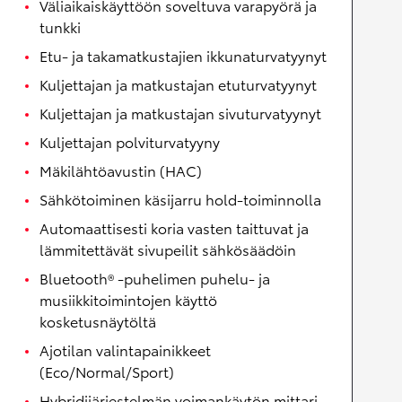
Väliaikaiskäyttöön soveltuva varapyörä ja
tunkki
Etu- ja takamatkustajien ikkunaturvatyynyt
Kuljettajan ja matkustajan etuturvatyynyt
Kuljettajan ja matkustajan sivuturvatyynyt
Kuljettajan polviturvatyyny
Mäkilähtöavustin (HAC)
Sähkötoiminen käsijarru hold-toiminnolla
Automaattisesti koria vasten taittuvat ja
lämmitettävät sivupeilit sähkösäädöin
Bluetooth® -puhelimen puhelu- ja
musiikkitoimintojen käyttö
kosketusnäytöltä
Ajotilan valintapainikkeet
(Eco/Normal/Sport)
Hybridijärjestelmän voimankäytön mittari