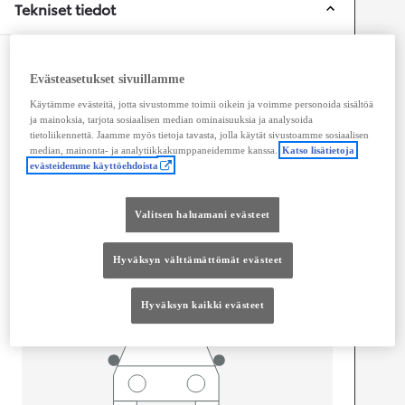
Tekniset tiedot
Mitat ja tilavuus
Evästeasetukset sivuillamme
Ovet
4
Käytämme evästeitä, jotta sivustomme toimii oikein ja voimme personoida sisältöä
Istuimet
5
ja mainoksia, tarjota sosiaalisen median ominaisuuksia ja analysoida
Tavaratilan tilavuus
501
L
tietoliikennettä. Jaamme myös tietoja tavasta, jolla käytät sivustoamme sosiaalisen
median, mainonta- ja analytiikkakumppaneidemme kanssa.
Katso lisätietoja
evästeidemme käyttöehdoista
Valitsen haluamani evästeet
mm
1 690
Hyväksyn välttämättömät evästeet
Korkeus
Hyväksyn kaikki evästeet
Pituus
4 600
mm