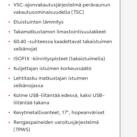
VSC-ajonvakautusjärjestelmä perävaunun
vakautusominaisuudella (TSC)
Etuistuinten lämmitys
Takamatkustamon ilmastointisuulakkeet
60:40 -suhteessa kaadettavat takaistuimen
selkänojat
ISOFIX -kiinnityspisteet (takaistuimella)
Kuljettajan istuimen korkeussäätö
Lehtitasku matkustajan istuimen
selkänojassa
Kolme USB-liitäntää edessä, kaksi USB-
liitäntää takana
Kevytmetallivanteet, 17", hopeanväriset
Rengaspaineiden varoitusjärjestelmä
(TPWS)