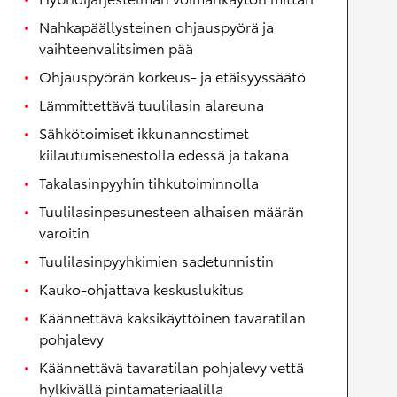
Nahkapäällysteinen ohjauspyörä ja
vaihteenvalitsimen pää
Ohjauspyörän korkeus- ja etäisyyssäätö
Lämmittettävä tuulilasin alareuna
Sähkötoimiset ikkunannostimet
kiilautumisenestolla edessä ja takana
Takalasinpyyhin tihkutoiminnolla
Tuulilasinpesunesteen alhaisen määrän
varoitin
Tuulilasinpyyhkimien sadetunnistin
Kauko-ohjattava keskuslukitus
Käännettävä kaksikäyttöinen tavaratilan
pohjalevy
Käännettävä tavaratilan pohjalevy vettä
hylkivällä pintamateriaalilla