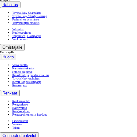
Rahoitus
Toyota Easy Osamaksu
Toyota Easy Yksityisleasing
Perinteinen osamaksu
Yritysautojen rahoitus
Vakuutus
Huoltosopimus
Tarjoukset ja kampanjat
Vuokraa auto
Omistajalle
Omistajalle
Huolto
Varaa huolto
Katsastustarkastus
Huolto-ohjelmat
Ilmastointi ja puhdas sisäilma
Toyota Huoltorahoitus
Recall-korjauskampanja
Korikorjaus
Renkaat
Renkaanvaihto
Rengastietoa
Kausivaihto
Rengasvalitsin
Rengaspaineanturin koodaus
Lisävarusteet
Varaosat
Takuu
Connected-palvelut