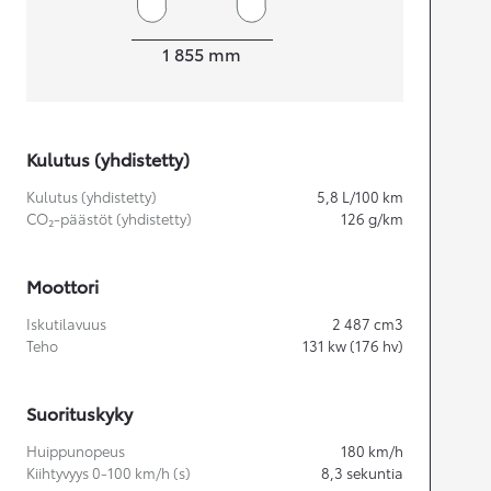
Leveys
1 855
mm
Kulutus (yhdistetty)
Kulutus (yhdistetty)
5,8
L/100 km
CO₂-päästöt (yhdistetty)
126
g/km
Moottori
Iskutilavuus
2 487
cm3
Teho
131
kw (176 hv)
Suorituskyky
Huippunopeus
180
km/h
Kiihtyvyys 0-100 km/h (s)
8,3
sekuntia