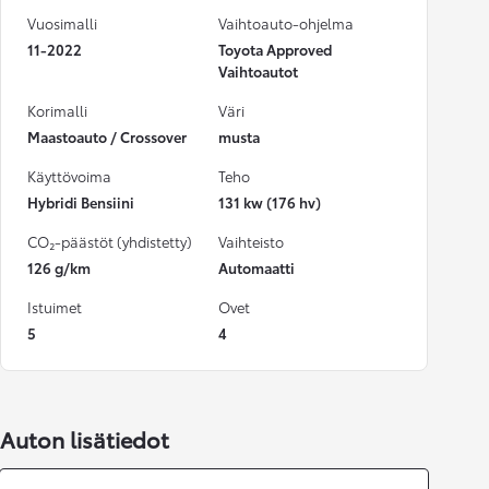
Vuosimalli
Vaihtoauto-ohjelma
11-2022
Toyota Approved
Vaihtoautot
Korimalli
Väri
Maastoauto / Crossover
musta
Käyttövoima
Teho
Hybridi Bensiini
131 kw (176 hv)
CO₂-päästöt (yhdistetty)
Vaihteisto
126 g/km
Automaatti
Istuimet
Ovet
5
4
Auton lisätiedot