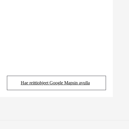
Hae reittiohjeet Google Mapsin avulla
(Aukeaa uudessa välilehdessä)