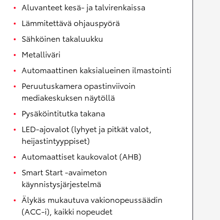
Aluvanteet kesä- ja talvirenkaissa
Lämmitettävä ohjauspyörä
Sähköinen takaluukku
Metalliväri
Automaattinen kaksialueinen ilmastointi
Peruutuskamera opastinviivoin
mediakeskuksen näytöllä
Pysäköintitutka takana
LED-ajovalot (lyhyet ja pitkät valot,
heijastintyyppiset)
Automaattiset kaukovalot (AHB)
Smart Start -avaimeton
käynnistysjärjestelmä
Älykäs mukautuva vakionopeussäädin
(ACC-i), kaikki nopeudet