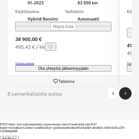
01-2023
82 000 km
Käyttövoima
Vaihteisto
Käytt
Hybridi Bensiini
Automaatti
Näytä lisää
38 900,00 €
41 98
495,43 € / kk
493,4
Tutustu autoon
Tutustu 
Ota yhteyttä jälleenmyyjään
Tallenna
8 samankaltaista autoa
POST https://usc-webcomponents.toyota-europe.com/v1/used-stock-cars/fi/fi?
brand=toyota&uscContext=used&uscEnv=production&vehicleForSaleId=a0cefb65-1640-433b-a239-
141068aa94f8