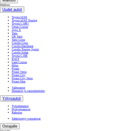
Mallisto
Mallisto
Uudet autot
Toyota bZ4X
Toyota bZ4X Touring
Toyota C-HR+
Urban Cruiser
Aygo X
Yaris
GR Yaris
Yaris Cross
Corolla Cross
Corolla Hatchback
Corolla Touring Sports
Corolla Sedan
Toyota C-HR
RAV4
Land Cruiser
Hilux
Proace
Proace Verso
Proace City
Proace City Verso
Proace Max
Vaihtoautot
Hinnastot ja varusteluettelot
Yritysautot
Työsuhdeautot
Hyötyajoneuvot
Rahoitus
Sähköistetyt voimalinjat
Ostajalle
Ostajalle