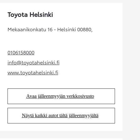
Toyota Helsinki
Mekaanikonkatu 16 - Helsinki 00880,
0106158000
(Aukeaa uudessa välilehdessä)
info@toyotahelsinki.fi
(Aukeaa uudessa välilehdessä)
www.toyotahelsinki.fi
(Aukeaa uudessa välilehdessä)
Avaa jälleenmyyjän verkkosivusto
(Aukeaa uudessa välilehdessä)
Näytä kaikki autot tältä jälleenmyyjältä
(Aukeaa uudessa välilehdessä)