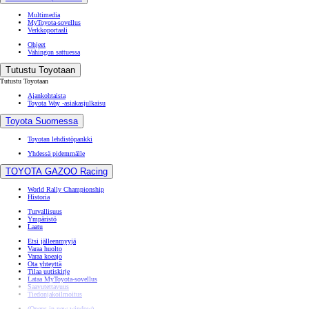
Multimedia
MyToyota-sovellus
Verkkoportaali
Ohjeet
Vahingon sattuessa
Tutustu Toyotaan
Tutustu Toyotaan
Ajankohtaista
Toyota Way -asiakasjulkaisu
Toyota Suomessa
Toyotan lehdistöpankki
Yhdessä pidemmälle
TOYOTA GAZOO Racing
World Rally Championship
Historia
Turvallisuus
Ympäristö
Laatu
Etsi jälleenmyyjä
Varaa huolto
Varaa koeajo
Ota yhteyttä
Tilaa uutiskirje
Lataa MyToyota-sovellus
Saavutettavuus
Tiedonjakoilmoitus
(Opens in new window)