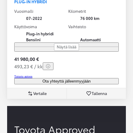
PLUG-IN HYBRIDI
Vuosimalli
Kilometrit
07-2022
76 000 km
Käyttövoima
Vaihteisto
Plug-in hybridi
Bensiini
Automaatti
Näytä lisää
41 980,00 €
493,23 € / kk
Tutustu autoon
Ota yhteyttä jälleenmyyjään
Vertaile
Tallenna
Toyota Approved