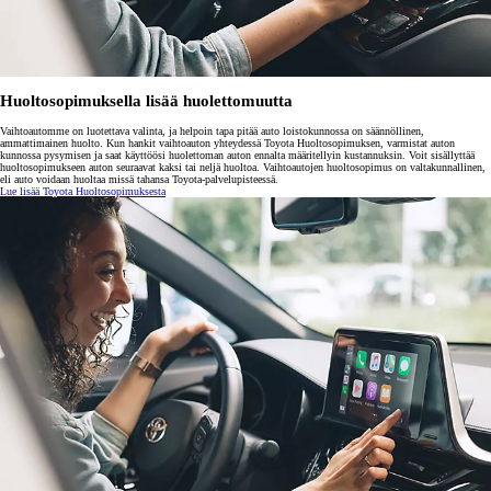
Huoltosopimuksella lisää huolettomuutta
Vaihtoautomme on luotettava valinta, ja helpoin tapa pitää auto loistokunnossa on säännöllinen,
ammattimainen huolto. Kun hankit vaihtoauton yhteydessä Toyota Huoltosopimuksen, varmistat auton
kunnossa pysymisen ja saat käyttöösi huolettoman auton ennalta määritellyin kustannuksin. Voit sisällyttää
huoltosopimukseen auton seuraavat kaksi tai neljä huoltoa. Vaihtoautojen huoltosopimus on valtakunnallinen,
eli auto voidaan huoltaa missä tahansa Toyota-palvelupisteessä.
Lue lisää Toyota Huoltosopimuksesta