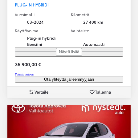
PLUG-IN HYBRIDI
Vuosimalli
Kilometrit
03-2024
27 400 km
Käyttövoima
Vaihteisto
Plug-in hybridi
Bensiini
Automaatti
Näytä lisää
36 900,00 €
Tutustu autoon
Ota yhteyttä jälleenmyyjään
Vertaile
Tallenna