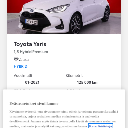
Toyota Yaris
1,5 Hybrid Premium
Vaasa
HYBRIDI
Vuosimalli
Kilometrit
01-2021
125 000 km
Käyttövoima
Vaihteisto
Hybridi Bensiini
Automaatti
Näytä lisää
Evästeasetukset sivuillamme
Käytämme evästeitä, jotta sivustomme toimii oikein ja voimme personoida sisältöä
20 980,00 €
ja mainoksia, tarjota sosiaalisen median ominaisuuksia ja analysoida
283,33 € / kk
tietoliikennettä. Jaamme myös tietoja tavasta, jolla käytät sivustoamme sosiaalisen
median, mainonta- ja analytiikkakumppaneidemme kanssa.
Katso lisätietoja