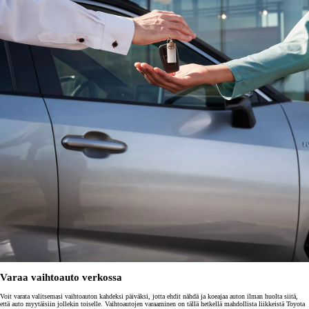
Varaa vaihtoauto verkossa
Voit varata valitsemasi vaihtoauton kahdeksi päiväksi, jotta ehdit nähdä ja koeajaa auton ilman huolta siitä,
että auto myytäisiin jollekin toiselle. Vaihtoautojen varaaminen on tällä hetkellä mahdollista liikkeistä Toyota