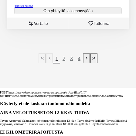
Tutustu autoon
Ota yhteyttä jälleenmyyjään
Vertaile
Tallenna
1
2
3
4
First Page
Previous page
Next page
Last Page
POST https://usc-webcomponents.toyota-europe.com/v1/car-filter/fi/fi?
carFilter=used&brand=toyota&uscEnv=production&sortOrder=published&brands=38&warranty=any
Käytetty ei ole koskaan tuntunut näin uudelta
AINA VELOITUKSETON 12 KK:N TURVA
Toyota Approved Vaihtoautot -ohjelman veloitukseton 12 kk:n Turva sisältyy kaikkiin Toyota-liikkeistä
myytäviin, enintään 10 vuoden ikäisiin ja enintään 185 000 km ajettuihin Toyota-vaihtoautoihin.
EI KILOMETRIRAJOITUSTA