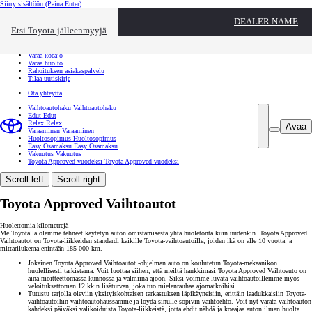
Siirry sisältöön
(Paina Enter)
Ota yhteyttä
DEALER NAME
Sulje
Etsi Toyota-jälleenmyyjä
Toyota palvelee
Etsi jälleenmyyjä
Varaa koeajo
Varaa huolto
Rahoituksen asiakaspalvelu
Tilaa uutiskirje
Ota yhteyttä
Vaihtoautohaku
Vaihtoautohaku
Edut
Edut
Relax
Relax
Avaa
Varaaminen
Varaaminen
Huoltosopimus
Huoltosopimus
Easy Osamaksu
Easy Osamaksu
Vakuutus
Vakuutus
Toyota Approved vuodeksi
Toyota Approved vuodeksi
Scroll left
Scroll right
Toyota Approved Vaihtoautot
Huolettomia kilometrejä
Me Toyotalla olemme tehneet käytetyn auton omistamisesta yhtä huoletonta kuin uudenkin. Toyota Approved
Vaihtoautot on Toyota-liikkeiden standardi kaikille Toyota-vaihtoautoille, joiden ikä on alle 10 vuotta ja
mittarilukema enintään 185 000 km.
Jokainen Toyota Approved Vaihtoautot -ohjelman auto on koulutetun Toyota-mekaanikon
huolellisesti tarkistama. Voit luottaa siihen, että meiltä hankkimasi Toyota Approved Vaihtoauto on
aina moitteettomassa kunnossa ja valmiina ajoon. Siksi voimme luvata vaihtoautoillemme myös
veloituksettoman 12 kk:n lisäturvan, joka tuo mielenrauhaa ajomatkoihisi.
Tutustu tarjolla oleviin yksityiskohtaisen tarkastuksen läpikäyneisiin, erittäin laadukkaisiin Toyota-
vaihtoautoihin vaihtoautohaussamme ja löydä sinulle sopivin vaihtoehto. Voit nyt varata vaihtoauton
kahdeksi päiväksi valikoiduista Toyota-liikkeistä, jotta ehdit nähdä ja koeajaa auton ilman huolta