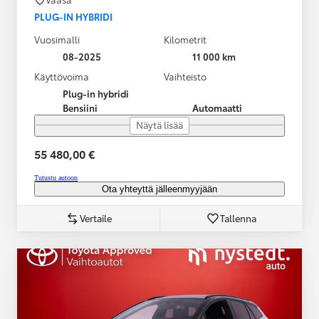
PLUG-IN HYBRIDI
Vuosimalli
Kilometrit
08-2025
11 000 km
Käyttövoima
Vaihteisto
Plug-in hybridi
Bensiini
Automaatti
Näytä lisää
55 480,00 €
Tutustu autoon
Ota yhteyttä jälleenmyyjään
Vertaile
Tallenna