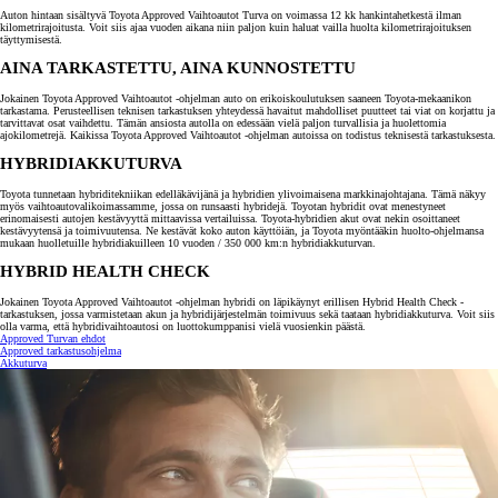
Auton hintaan sisältyvä Toyota Approved Vaihtoautot Turva on voimassa 12 kk hankintahetkestä ilman
kilometrirajoitusta. Voit siis ajaa vuoden aikana niin paljon kuin haluat vailla huolta kilometrirajoituksen
täyttymisestä.
AINA TARKASTETTU, AINA KUNNOSTETTU
Jokainen Toyota Approved Vaihtoautot -ohjelman auto on erikoiskoulutuksen saaneen Toyota-mekaanikon
tarkastama. Perusteellisen teknisen tarkastuksen yhteydessä havaitut mahdolliset puutteet tai viat on korjattu ja
tarvittavat osat vaihdettu. Tämän ansiosta autolla on edessään vielä paljon turvallisia ja huolettomia
ajokilometrejä. Kaikissa Toyota Approved Vaihtoautot -ohjelman autoissa on todistus teknisestä tarkastuksesta.
HYBRIDIAKKUTURVA
Toyota tunnetaan hybriditekniikan edelläkävijänä ja hybridien ylivoimaisena markkinajohtajana. Tämä näkyy
myös vaihtoautovalikoimassamme, jossa on runsaasti hybridejä. Toyotan hybridit ovat menestyneet
erinomaisesti autojen kestävyyttä mittaavissa vertailuissa. Toyota-hybridien akut ovat nekin osoittaneet
kestävyytensä ja toimivuutensa. Ne kestävät koko auton käyttöiän, ja Toyota myöntääkin huolto-ohjelmansa
mukaan huolletuille hybridiakuilleen 10 vuoden / 350 000 km:n hybridiakkuturvan.
HYBRID HEALTH CHECK
Jokainen Toyota Approved Vaihtoautot -ohjelman hybridi on läpikäynyt erillisen Hybrid Health Check -
tarkastuksen, jossa varmistetaan akun ja hybridijärjestelmän toimivuus sekä taataan hybridiakkuturva. Voit siis
olla varma, että hybridivaihtoautosi on luottokumppanisi vielä vuosienkin päästä.
Approved Turvan ehdot
Approved tarkastusohjelma
Akkuturva