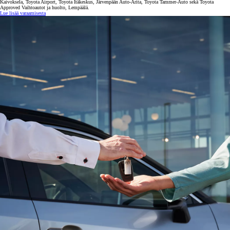
Kaivoksela, Toyota Airport, Toyota Itäkeskus, Järvenpään Auto-Arita, Toyota Tammer-Auto sekä Toyota
Approved Vaihtoautot ja huolto, Lempäälä.
Lue lisää varaamisesta