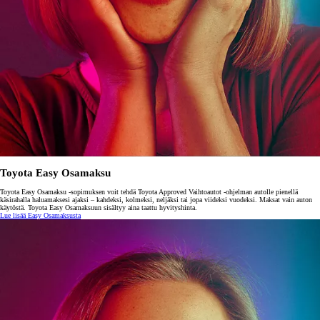
Toyota Easy Osamaksu
Toyota Easy Osamaksu -sopimuksen voit tehdä Toyota Approved Vaihtoautot -ohjelman autolle pienellä
käsirahalla haluamaksesi ajaksi – kahdeksi, kolmeksi, neljäksi tai jopa viideksi vuodeksi. Maksat vain auton
käytöstä. Toyota Easy Osamaksuun sisältyy aina taattu hyvityshinta.
Lue lisää Easy Osamaksusta