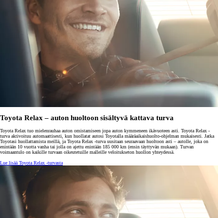
Toyota Relax – auton huoltoon sisältyvä kattava turva
Toyota Relax tuo mielenrauhaa auton omistamiseen jopa auton kymmeneen ikävuoteen asti. Toyota Relax -
turva aktivoituu automaattisesti, kun huollatat autosi Toyotalla määräaikaishuolto-ohjelman mukaisesti. Jatka
Toyotasi huollattamista meillä, ja Toyota Relax -turva uusitaan seuraavaan huoltoon asti – autolle, joka on
enintään 10 vuotta vanha tai jolla on ajettu enintään 185 000 km (ensin täyttyvän mukaan). Turvan
voimaantulo on kaikille turvaan oikeutetuille malleille veloitukseton huollon yhteydessä.
Lue lisää Toyota Relax -turvasta