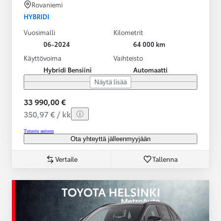
Rovaniemi
HYBRIDI
Vuosimalli
Kilometrit
06-2024
64 000 km
Käyttövoima
Vaihteisto
Hybridi Bensiini
Automaatti
Näytä lisää
33 990,00 €
350,97 € / kk
Tutustu autoon
Ota yhteyttä jälleenmyyjään
Vertaile
Tallenna