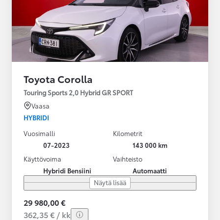
Toyota Corolla
Touring Sports 2,0 Hybrid GR SPORT
Vaasa
HYBRIDI
Vuosimalli
Kilometrit
07-2023
143 000 km
Käyttövoima
Vaihteisto
Hybridi Bensiini
Automaatti
Näytä lisää
29 980,00 €
362,35 € / kk