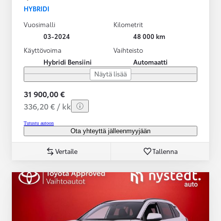
HYBRIDI
Vuosimalli
Kilometrit
03-2024
48 000 km
Käyttövoima
Vaihteisto
Hybridi Bensiini
Automaatti
Näytä lisää
31 900,00 €
336,20 € / kk
Tutustu autoon
Ota yhteyttä jälleenmyyjään
Vertaile
Tallenna