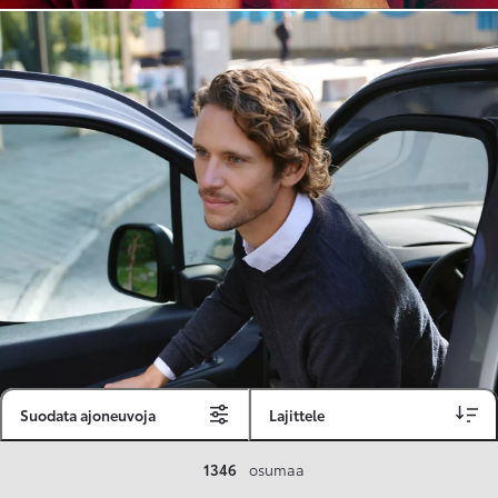
Suodata ajoneuvoja
Lajittele
Toyota Vakuutus
1346
osumaa
Toyota-asiakkaille räätälöity ja valmiiksi kilpailutettu Toyota Vakuutus on edullinen, monipuolinen ja kattava.
Se sisältää Täyskaskossa 80 %:n bonuksen ja voit hyödyntää liikennevakuutusbonuskertymäsi aina 80 %:iin