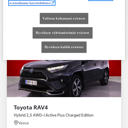
evästeidemme käyttöehdoista
Tutustu autoon
Ota yhteyttä jälleenmyyjään
Valitsen haluamani evästeet
Vertaile
Tallenna
Hyväksyn välttämättömät evästeet
Hyväksyn kaikki evästeet
Toyota RAV4
Hybrid 2,5 AWD-i Active Plus Charged Edition
Vaasa