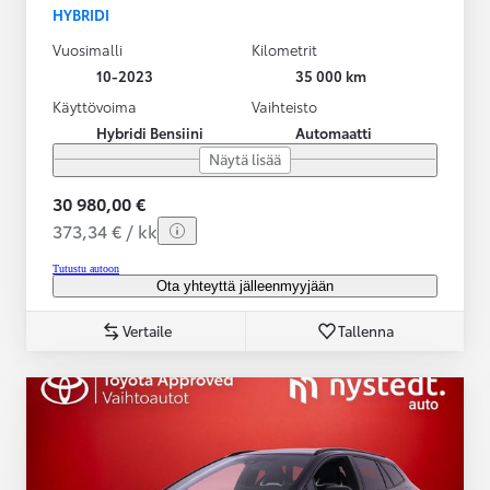
HYBRIDI
Vuosimalli
Kilometrit
10-2023
35 000 km
Käyttövoima
Vaihteisto
Hybridi Bensiini
Automaatti
Näytä lisää
30 980,00 €
373,34 € / kk
Tutustu autoon
Ota yhteyttä jälleenmyyjään
Vertaile
Tallenna