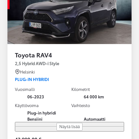
Toyota RAV4
2,5 Hybrid AWD-i Style
Helsinki
PLUG-IN HYBRIDI
Vuosimalli
Kilometrit
06-2023
64 000 km
Käyttövoima
Vaihteisto
Plug-in hybridi
Bensiini
Automaatti
Näytä lisää
43 990,00 €