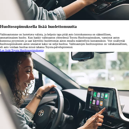
Huoltosopimuksella lisää huolettomuutta
Vaihtoautomme on luotettava valinta, ja helpoin tapa pitää auto loistokunnossa on säännöllinen,
ammattimainen huolto. Kun hankit vaihtoauton yhteydessä Toyota Huoltosopimuksen, varmistat auton
kunnossa pysymisen ja saat käyttöösi huolettoman auton ennalta määritellyin kustannuksin. Voit sisällyttää
huoltosopimukseen auton seuraavat kaksi tai neljä huoltoa. Vaihtoautojen huoltosopimus on valtakunnallinen,
eli auto voidaan huoltaa missä tahansa Toyota-palvelupisteessä.
Lue lisää Toyota Huoltosopimuksesta