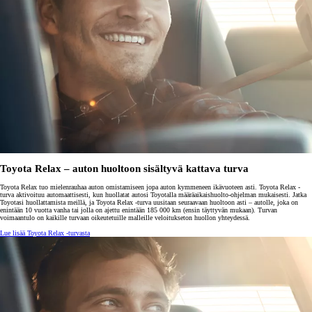
Toyota Relax – auton huoltoon sisältyvä kattava turva
Toyota Relax tuo mielenrauhaa auton omistamiseen jopa auton kymmeneen ikävuoteen asti. Toyota Relax -
turva aktivoituu automaattisesti, kun huollatat autosi Toyotalla määräaikaishuolto-ohjelman mukaisesti. Jatka
Toyotasi huollattamista meillä, ja Toyota Relax -turva uusitaan seuraavaan huoltoon asti – autolle, joka on
enintään 10 vuotta vanha tai jolla on ajettu enintään 185 000 km (ensin täyttyvän mukaan). Turvan
voimaantulo on kaikille turvaan oikeutetuille malleille veloitukseton huollon yhteydessä.
Lue lisää Toyota Relax -turvasta