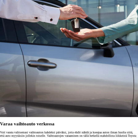
Varaa vaihtoauto verkossa
Voit varata valitsemasi vaihtoauton kahdeksi päiväksi, jotta ehdit nähdä ja koeajaa auton ilman huolta siitä,
että auto myytäisiin jollekin toiselle. Vaihtoautojen varaaminen on tällä hetkellä mahdollista liikkeistä Toyota