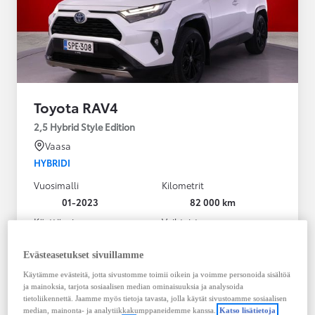
Toyota RAV4
2,5 Hybrid Style Edition
Vaasa
HYBRIDI
Vuosimalli
Kilometrit
01-2023
82 000 km
Käyttövoima
Vaihteisto
Hybridi Bensiini
Automaatti
Näytä lisää
Evästeasetukset sivuillamme
Käytämme evästeitä, jotta sivustomme toimii oikein ja voimme personoida sisältöä
38 900,00 €
ja mainoksia, tarjota sosiaalisen median ominaisuuksia ja analysoida
495,36 € / kk
tietoliikennettä. Jaamme myös tietoja tavasta, jolla käytät sivustoamme sosiaalisen
median, mainonta- ja analytiikkakumppaneidemme kanssa.
Katso lisätietoja