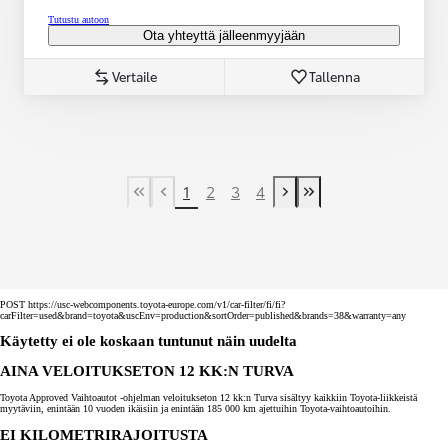
Tutustu autoon
Ota yhteyttä jälleenmyyjään
Vertaile
Tallenna
1
2
3
4
First Page
Previous page
Next page
Last Page
POST https://usc-webcomponents.toyota-europe.com/v1/car-filter/fi/fi?
carFilter=used&brand=toyota&uscEnv=production&sortOrder=published&brands=38&warranty=any
Käytetty ei ole koskaan tuntunut näin uudelta
AINA VELOITUKSETON 12 KK:N TURVA
Toyota Approved Vaihtoautot -ohjelman veloitukseton 12 kk:n Turva sisältyy kaikkiin Toyota-liikkeistä
myytäviin, enintään 10 vuoden ikäisiin ja enintään 185 000 km ajettuihin Toyota-vaihtoautoihin.
EI KILOMETRIRAJOITUSTA