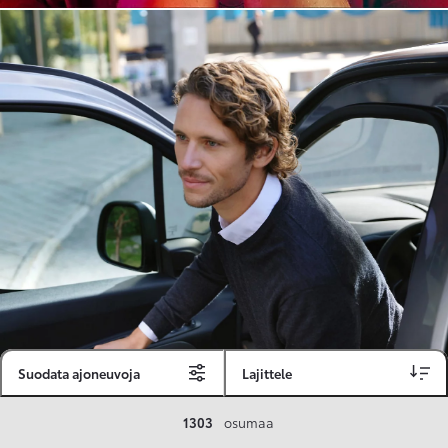
Suodata ajoneuvoja
Lajittele
Toyota Vakuutus
1303
osumaa
Toyota-asiakkaille räätälöity ja valmiiksi kilpailutettu Toyota Vakuutus on edullinen, monipuolinen ja kattava.
Se sisältää Täyskaskossa 80 %:n bonuksen ja voit hyödyntää liikennevakuutusbonuskertymäsi aina 80 %:iin