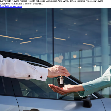
Kaivoksela, Toyota Airport, Toyota Itäkeskus, Järvenpään Auto-Arita, Toyota Tammer-Auto sekä Toyota
Approved Vaihtoautot ja huolto, Lempäälä.
Lue lisää varaamisesta