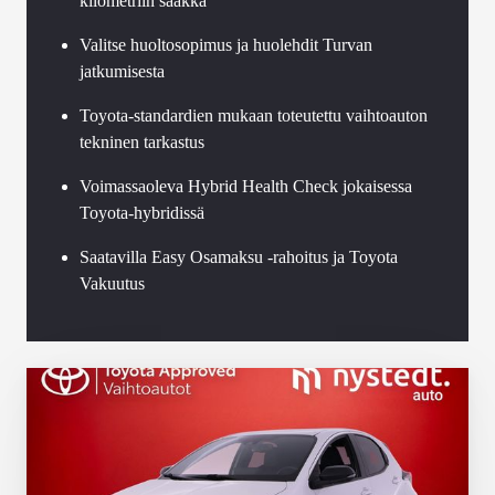
kilometriin saakka
Valitse huoltosopimus ja huolehdit Turvan
jatkumisesta
Toyota-standardien mukaan toteutettu vaihtoauton
tekninen tarkastus
Voimassaoleva Hybrid Health Check jokaisessa
Toyota-hybridissä
Saatavilla Easy Osamaksu -rahoitus ja Toyota
Vakuutus