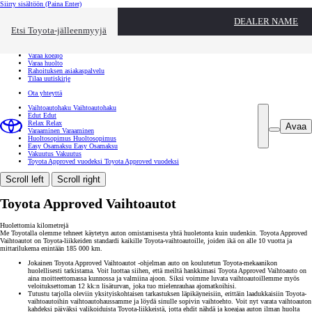
Siirry sisältöön
(Paina Enter)
Ota yhteyttä
DEALER NAME
Sulje
Etsi Toyota-jälleenmyyjä
Toyota palvelee
Etsi jälleenmyyjä
Varaa koeajo
Varaa huolto
Rahoituksen asiakaspalvelu
Tilaa uutiskirje
Ota yhteyttä
Vaihtoautohaku
Vaihtoautohaku
Edut
Edut
Relax
Relax
Avaa
Varaaminen
Varaaminen
Huoltosopimus
Huoltosopimus
Easy Osamaksu
Easy Osamaksu
Vakuutus
Vakuutus
Toyota Approved vuodeksi
Toyota Approved vuodeksi
Scroll left
Scroll right
Toyota Approved Vaihtoautot
Huolettomia kilometrejä
Me Toyotalla olemme tehneet käytetyn auton omistamisesta yhtä huoletonta kuin uudenkin. Toyota Approved
Vaihtoautot on Toyota-liikkeiden standardi kaikille Toyota-vaihtoautoille, joiden ikä on alle 10 vuotta ja
mittarilukema enintään 185 000 km.
Jokainen Toyota Approved Vaihtoautot -ohjelman auto on koulutetun Toyota-mekaanikon
huolellisesti tarkistama. Voit luottaa siihen, että meiltä hankkimasi Toyota Approved Vaihtoauto on
aina moitteettomassa kunnossa ja valmiina ajoon. Siksi voimme luvata vaihtoautoillemme myös
veloituksettoman 12 kk:n lisäturvan, joka tuo mielenrauhaa ajomatkoihisi.
Tutustu tarjolla oleviin yksityiskohtaisen tarkastuksen läpikäyneisiin, erittäin laadukkaisiin Toyota-
vaihtoautoihin vaihtoautohaussamme ja löydä sinulle sopivin vaihtoehto. Voit nyt varata vaihtoauton
kahdeksi päiväksi valikoiduista Toyota-liikkeistä, jotta ehdit nähdä ja koeajaa auton ilman huolta