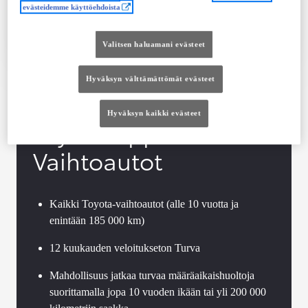
evästeidemme käyttöehdoista
Tutustu autoon
Ota yhteyttä jälleenmyyjään
Valitsen haluamani evästeet
Vertaile
Tallenna
Hyväksyn välttämättömät evästeet
Hyväksyn kaikki evästeet
Toyota Approved
Vaihtoautot
Kaikki Toyota-vaihtoautot (alle 10 vuotta ja
enintään 185 000 km)
12 kuukauden veloitukseton Turva
Mahdollisuus jatkaa turvaa määräaikaishuoltoja
suorittamalla jopa 10 vuoden ikään tai yli 200 000