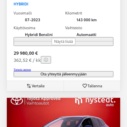
HYBRIDI
Vuosimalli
Kilometrit
07-2023
143 000 km
Käyttövoima
Vaihteisto
Hybridi Bensiini
Automaatti
Näytä lisää
29 980,00 €
362,52 € / kk
Tutustu autoon
Ota yhteyttä jälleenmyyjään
Vertaile
Tallenna