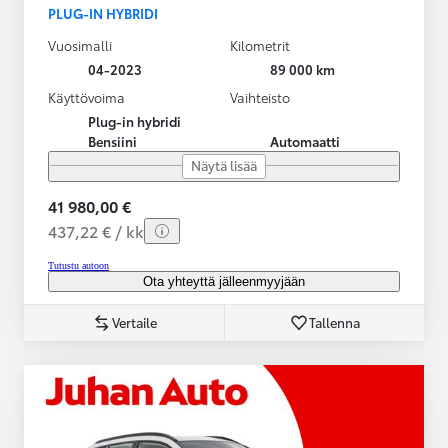
PLUG-IN HYBRIDI
Vuosimalli
Kilometrit
04-2023
89 000 km
Käyttövoima
Vaihteisto
Plug-in hybridi
Bensiini
Automaatti
Näytä lisää
41 980,00 €
437,22 € / kk
Tutustu autoon
Ota yhteyttä jälleenmyyjään
Vertaile
Tallenna