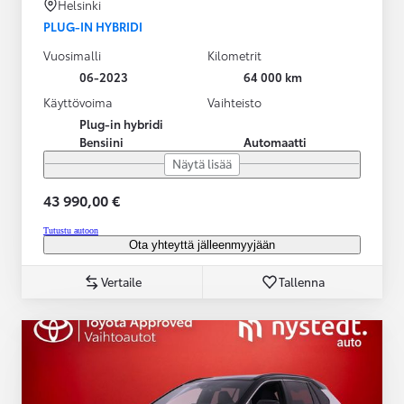
Helsinki
PLUG-IN HYBRIDI
Vuosimalli
Kilometrit
06-2023
64 000 km
Käyttövoima
Vaihteisto
Plug-in hybridi
Bensiini
Automaatti
Näytä lisää
43 990,00 €
Tutustu autoon
Ota yhteyttä jälleenmyyjään
Vertaile
Tallenna