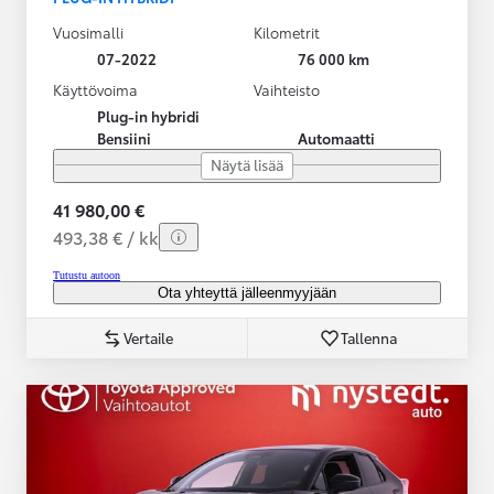
Vuosimalli
Kilometrit
07-2022
76 000 km
Käyttövoima
Vaihteisto
Plug-in hybridi
Bensiini
Automaatti
Näytä lisää
41 980,00 €
493,38 € / kk
Tutustu autoon
Ota yhteyttä jälleenmyyjään
Vertaile
Tallenna