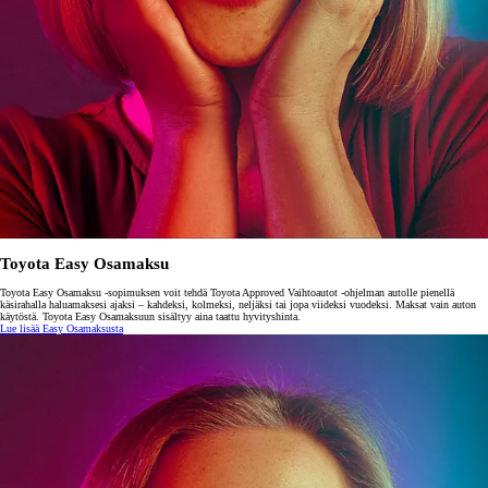
Toyota Easy Osamaksu
Toyota Easy Osamaksu -sopimuksen voit tehdä Toyota Approved Vaihtoautot -ohjelman autolle pienellä
käsirahalla haluamaksesi ajaksi – kahdeksi, kolmeksi, neljäksi tai jopa viideksi vuodeksi. Maksat vain auton
käytöstä. Toyota Easy Osamaksuun sisältyy aina taattu hyvityshinta.
Lue lisää Easy Osamaksusta