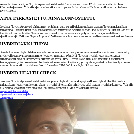
Auton hintaan sisältyvä Toyota Approved Vaihtoautot Turva on voimassa 12 kk hankintahetkestä ilman
kilometrirajoitusta. Voit siis ajaa vuoden aikana niin paljon kuin haluat vailla huolta kilometrirajoituksen
täyttymisestä.
AINA TARKASTETTU, AINA KUNNOSTETTU
Jokainen Toyota Approved Vaihtoautot -ohjelman auto on erikoiskoulutuksen saaneen Toyota-mekaanikon
tarkastama. Perusteellisen teknisen tarkastuksen yhteydessä havaitut mahdolliset puutteet tai viat on korjattu ja
tarvittavat osat vaihdettu. Tämän ansiosta autolla on edessään vielä paljon turvallisia ja huolettomia
ajokilometrejä. Kaikissa Toyota Approved Vaihtoautot -ohjelman autoissa on todistus teknisestä tarkastuksesta.
HYBRIDIAKKUTURVA
Toyota tunnetaan hybriditekniikan edelläkävijänä ja hybridien ylivoimaisena markkinajohtajana. Tämä näkyy
myös vaihtoautovalikoimassamme, jossa on runsaasti hybridejä. Toyotan hybridit ovat menestyneet
erinomaisesti autojen kestävyyttä mittaavissa vertailuissa. Toyota-hybridien akut ovat nekin osoittaneet
kestävyytensä ja toimivuutensa. Ne kestävät koko auton käyttöiän, ja Toyota myöntääkin huolto-ohjelmansa
mukaan huolletuille hybridiakuilleen 10 vuoden / 350 000 km:n hybridiakkuturvan.
HYBRID HEALTH CHECK
Jokainen Toyota Approved Vaihtoautot -ohjelman hybridi on läpikäynyt erillisen Hybrid Health Check -
tarkastuksen, jossa varmistetaan akun ja hybridijärjestelmän toimivuus sekä taataan hybridiakkuturva. Voit siis
olla varma, että hybridivaihtoautosi on luottokumppanisi vielä vuosienkin päästä.
Approved Turvan ehdot
Approved tarkastusohjelma
Akkuturva