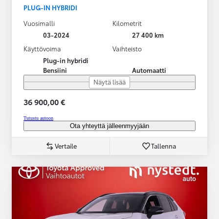
PLUG-IN HYBRIDI
Vuosimalli
Kilometrit
03-2024
27 400 km
Käyttövoima
Vaihteisto
Plug-in hybridi
Bensiini
Automaatti
Näytä lisää
36 900,00 €
Tutustu autoon
Ota yhteyttä jälleenmyyjään
Vertaile
Tallenna