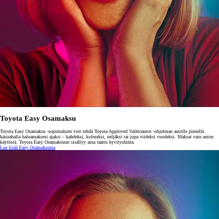
Toyota Easy Osamaksu
Toyota Easy Osamaksu -sopimuksen voit tehdä Toyota Approved Vaihtoautot -ohjelman autolle pienellä
käsirahalla haluamaksesi ajaksi – kahdeksi, kolmeksi, neljäksi tai jopa viideksi vuodeksi. Maksat vain auton
käytöstä. Toyota Easy Osamaksuun sisältyy aina taattu hyvityshinta.
Lue lisää Easy Osamaksusta