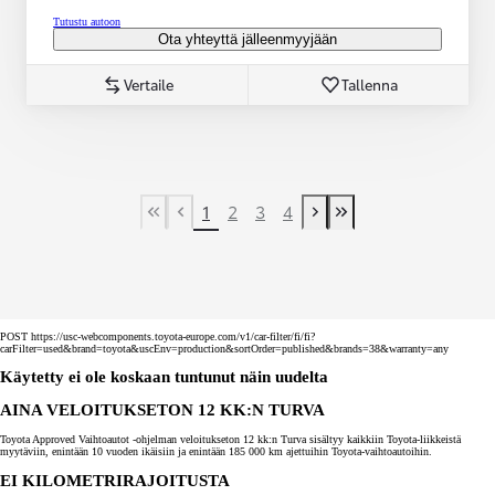
Tutustu autoon
Ota yhteyttä jälleenmyyjään
Vertaile
Tallenna
1
2
3
4
First Page
Previous page
Next page
Last Page
POST https://usc-webcomponents.toyota-europe.com/v1/car-filter/fi/fi?
carFilter=used&brand=toyota&uscEnv=production&sortOrder=published&brands=38&warranty=any
Käytetty ei ole koskaan tuntunut näin uudelta
AINA VELOITUKSETON 12 KK:N TURVA
Toyota Approved Vaihtoautot -ohjelman veloitukseton 12 kk:n Turva sisältyy kaikkiin Toyota-liikkeistä
myytäviin, enintään 10 vuoden ikäisiin ja enintään 185 000 km ajettuihin Toyota-vaihtoautoihin.
EI KILOMETRIRAJOITUSTA