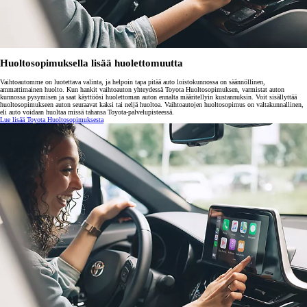
Huoltosopimuksella lisää huolettomuutta
Vaihtoautomme on luotettava valinta, ja helpoin tapa pitää auto loistokunnossa on säännöllinen,
ammattimainen huolto. Kun hankit vaihtoauton yhteydessä Toyota Huoltosopimuksen, varmistat auton
kunnossa pysymisen ja saat käyttöösi huolettoman auton ennalta määritellyin kustannuksin. Voit sisällyttää
huoltosopimukseen auton seuraavat kaksi tai neljä huoltoa. Vaihtoautojen huoltosopimus on valtakunnallinen,
eli auto voidaan huoltaa missä tahansa Toyota-palvelupisteessä.
Lue lisää Toyota Huoltosopimuksesta