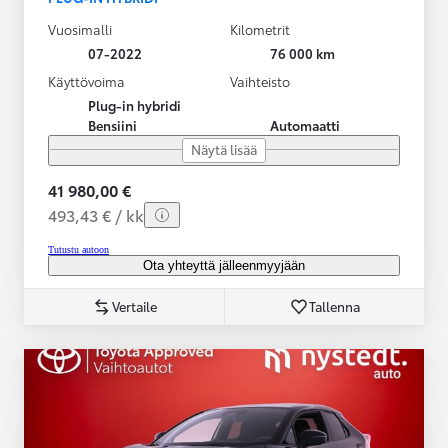
Vuosimalli
Kilometrit
07-2022
76 000 km
Käyttövoima
Vaihteisto
Plug-in hybridi
Bensiini
Automaatti
Näytä lisää
41 980,00 €
493,43 € / kk
Tutustu autoon
Ota yhteyttä jälleenmyyjään
Vertaile
Tallenna