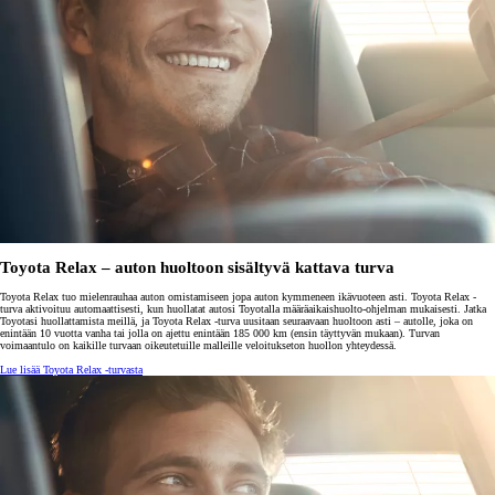
Toyota Relax – auton huoltoon sisältyvä kattava turva
Toyota Relax tuo mielenrauhaa auton omistamiseen jopa auton kymmeneen ikävuoteen asti. Toyota Relax -
turva aktivoituu automaattisesti, kun huollatat autosi Toyotalla määräaikaishuolto-ohjelman mukaisesti. Jatka
Toyotasi huollattamista meillä, ja Toyota Relax -turva uusitaan seuraavaan huoltoon asti – autolle, joka on
enintään 10 vuotta vanha tai jolla on ajettu enintään 185 000 km (ensin täyttyvän mukaan). Turvan
voimaantulo on kaikille turvaan oikeutetuille malleille veloitukseton huollon yhteydessä.
Lue lisää Toyota Relax -turvasta