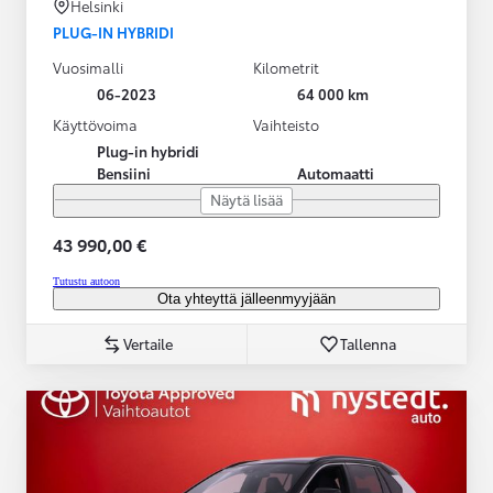
Helsinki
PLUG-IN HYBRIDI
Vuosimalli
Kilometrit
06-2023
64 000 km
Käyttövoima
Vaihteisto
Plug-in hybridi
Bensiini
Automaatti
Näytä lisää
43 990,00 €
Tutustu autoon
Ota yhteyttä jälleenmyyjään
Vertaile
Tallenna