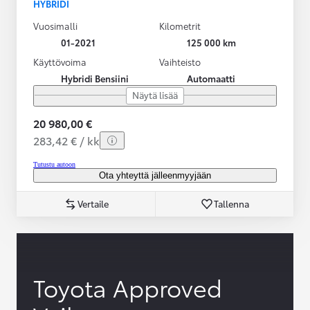
HYBRIDI
Vuosimalli
Kilometrit
01-2021
125 000 km
Käyttövoima
Vaihteisto
Hybridi Bensiini
Automaatti
Näytä lisää
20 980,00 €
283,42 € / kk
Tutustu autoon
Ota yhteyttä jälleenmyyjään
Vertaile
Tallenna
Toyota Approved