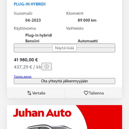
PLUG-IN HYBRIDI
Vuosimalli
Kilometrit
04-2023
89 000 km
Käyttövoima
Vaihteisto
Plug-in hybridi
Bensiini
Automaatti
Näytä lisää
41 980,00 €
437,29 € / kk
Tutustu autoon
Ota yhteyttä jälleenmyyjään
Vertaile
Tallenna