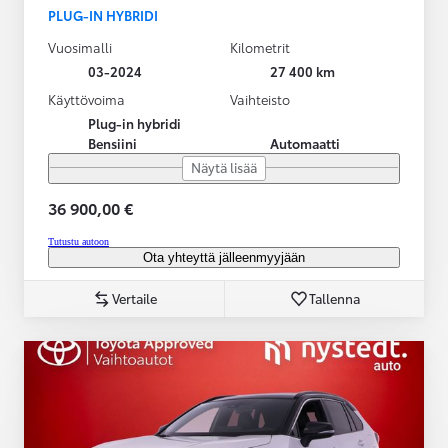
PLUG-IN HYBRIDI
Vuosimalli
Kilometrit
03-2024
27 400 km
Käyttövoima
Vaihteisto
Plug-in hybridi
Bensiini
Automaatti
Näytä lisää
36 900,00 €
Tutustu autoon
Ota yhteyttä jälleenmyyjään
Vertaile
Tallenna