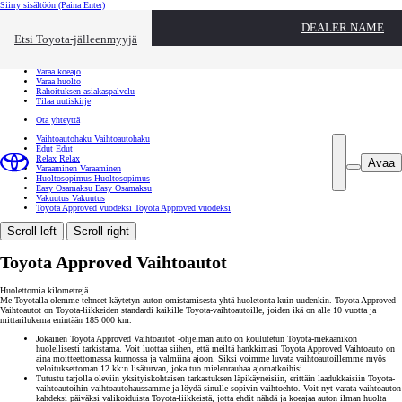
Siirry sisältöön
(Paina Enter)
Ota yhteyttä
DEALER NAME
Sulje
Etsi Toyota-jälleenmyyjä
Toyota palvelee
Etsi jälleenmyyjä
Varaa koeajo
Varaa huolto
Rahoituksen asiakaspalvelu
Tilaa uutiskirje
Ota yhteyttä
Vaihtoautohaku
Vaihtoautohaku
Edut
Edut
Relax
Relax
Avaa
Varaaminen
Varaaminen
Huoltosopimus
Huoltosopimus
Easy Osamaksu
Easy Osamaksu
Vakuutus
Vakuutus
Toyota Approved vuodeksi
Toyota Approved vuodeksi
Scroll left
Scroll right
Toyota Approved Vaihtoautot
Huolettomia kilometrejä
Me Toyotalla olemme tehneet käytetyn auton omistamisesta yhtä huoletonta kuin uudenkin. Toyota Approved
Vaihtoautot on Toyota-liikkeiden standardi kaikille Toyota-vaihtoautoille, joiden ikä on alle 10 vuotta ja
mittarilukema enintään 185 000 km.
Jokainen Toyota Approved Vaihtoautot -ohjelman auto on koulutetun Toyota-mekaanikon
huolellisesti tarkistama. Voit luottaa siihen, että meiltä hankkimasi Toyota Approved Vaihtoauto on
aina moitteettomassa kunnossa ja valmiina ajoon. Siksi voimme luvata vaihtoautoillemme myös
veloituksettoman 12 kk:n lisäturvan, joka tuo mielenrauhaa ajomatkoihisi.
Tutustu tarjolla oleviin yksityiskohtaisen tarkastuksen läpikäyneisiin, erittäin laadukkaisiin Toyota-
vaihtoautoihin vaihtoautohaussamme ja löydä sinulle sopivin vaihtoehto. Voit nyt varata vaihtoauton
kahdeksi päiväksi valikoiduista Toyota-liikkeistä, jotta ehdit nähdä ja koeajaa auton ilman huolta