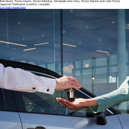
Kaivoksela, Toyota Airport, Toyota Itäkeskus, Järvenpään Auto-Arita, Toyota Tammer-Auto sekä Toyota
Approved Vaihtoautot ja huolto, Lempäälä.
Lue lisää varaamisesta