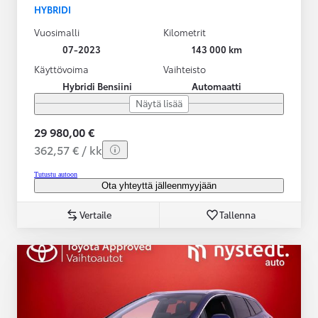
HYBRIDI
Vuosimalli
Kilometrit
07-2023
143 000 km
Käyttövoima
Vaihteisto
Hybridi Bensiini
Automaatti
Näytä lisää
29 980,00 €
362,57 € / kk
Tutustu autoon
Ota yhteyttä jälleenmyyjään
Vertaile
Tallenna