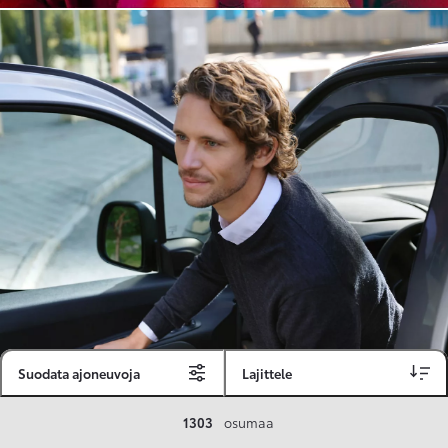
Suodata ajoneuvoja
Lajittele
Toyota Vakuutus
1303
osumaa
Toyota-asiakkaille räätälöity ja valmiiksi kilpailutettu Toyota Vakuutus on edullinen, monipuolinen ja kattava.
Se sisältää Täyskaskossa 80 %:n bonuksen ja voit hyödyntää liikennevakuutusbonuskertymäsi aina 80 %:iin