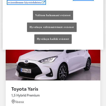
evästeidemme käyttöehdoista
Tutustu autoon
Ota yhteyttä jälleenmyyjään
Valitsen haluamani evästeet
Vertaile
Tallenna
Hyväksyn välttämättömät evästeet
Hyväksyn kaikki evästeet
Toyota Yaris
1,5 Hybrid Premium
Vaasa