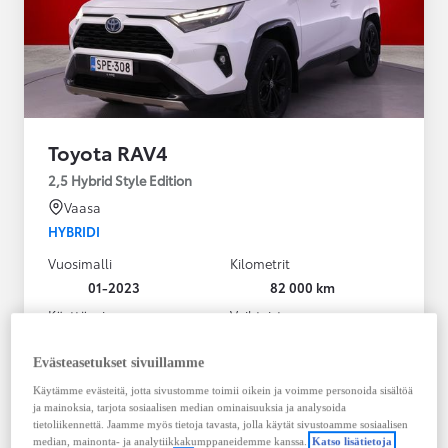
Toyota RAV4
2,5 Hybrid Style Edition
Vaasa
HYBRIDI
Vuosimalli
Kilometrit
01-2023
82 000 km
Käyttövoima
Vaihteisto
Hybridi Bensiini
Automaatti
Näytä lisää
Evästeasetukset sivuillamme
Käytämme evästeitä, jotta sivustomme toimii oikein ja voimme personoida sisältöä
38 900,00 €
ja mainoksia, tarjota sosiaalisen median ominaisuuksia ja analysoida
495,43 € / kk
tietoliikennettä. Jaamme myös tietoja tavasta, jolla käytät sivustoamme sosiaalisen
median, mainonta- ja analytiikkakumppaneidemme kanssa.
Katso lisätietoja