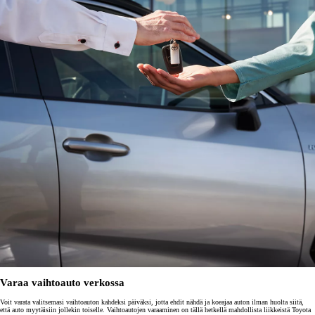
Varaa vaihtoauto verkossa
Voit varata valitsemasi vaihtoauton kahdeksi päiväksi, jotta ehdit nähdä ja koeajaa auton ilman huolta siitä,
että auto myytäisiin jollekin toiselle. Vaihtoautojen varaaminen on tällä hetkellä mahdollista liikkeistä Toyota