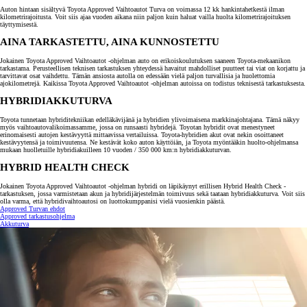
Auton hintaan sisältyvä Toyota Approved Vaihtoautot Turva on voimassa 12 kk hankintahetkestä ilman
kilometrirajoitusta. Voit siis ajaa vuoden aikana niin paljon kuin haluat vailla huolta kilometrirajoituksen
täyttymisestä.
AINA TARKASTETTU, AINA KUNNOSTETTU
Jokainen Toyota Approved Vaihtoautot -ohjelman auto on erikoiskoulutuksen saaneen Toyota-mekaanikon
tarkastama. Perusteellisen teknisen tarkastuksen yhteydessä havaitut mahdolliset puutteet tai viat on korjattu ja
tarvittavat osat vaihdettu. Tämän ansiosta autolla on edessään vielä paljon turvallisia ja huolettomia
ajokilometrejä. Kaikissa Toyota Approved Vaihtoautot -ohjelman autoissa on todistus teknisestä tarkastuksesta.
HYBRIDIAKKUTURVA
Toyota tunnetaan hybriditekniikan edelläkävijänä ja hybridien ylivoimaisena markkinajohtajana. Tämä näkyy
myös vaihtoautovalikoimassamme, jossa on runsaasti hybridejä. Toyotan hybridit ovat menestyneet
erinomaisesti autojen kestävyyttä mittaavissa vertailuissa. Toyota-hybridien akut ovat nekin osoittaneet
kestävyytensä ja toimivuutensa. Ne kestävät koko auton käyttöiän, ja Toyota myöntääkin huolto-ohjelmansa
mukaan huolletuille hybridiakuilleen 10 vuoden / 350 000 km:n hybridiakkuturvan.
HYBRID HEALTH CHECK
Jokainen Toyota Approved Vaihtoautot -ohjelman hybridi on läpikäynyt erillisen Hybrid Health Check -
tarkastuksen, jossa varmistetaan akun ja hybridijärjestelmän toimivuus sekä taataan hybridiakkuturva. Voit siis
olla varma, että hybridivaihtoautosi on luottokumppanisi vielä vuosienkin päästä.
Approved Turvan ehdot
Approved tarkastusohjelma
Akkuturva