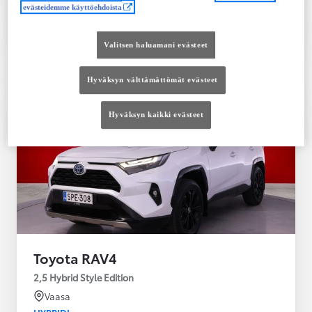
evästeidemme käyttöehdoista
Tutustu autoon
Ota yhteyttä jälleenmyyjään
Valitsen haluamani evästeet
Vertaile
Tallenna
Hyväksyn välttämättömät evästeet
Hyväksyn kaikki evästeet
Toyota RAV4
2,5 Hybrid Style Edition
Vaasa