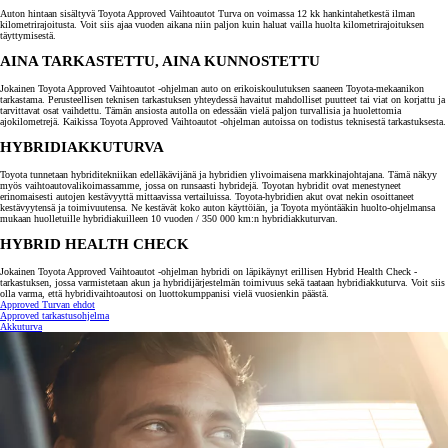
Auton hintaan sisältyvä Toyota Approved Vaihtoautot Turva on voimassa 12 kk hankintahetkestä ilman
kilometrirajoitusta. Voit siis ajaa vuoden aikana niin paljon kuin haluat vailla huolta kilometrirajoituksen
täyttymisestä.
AINA TARKASTETTU, AINA KUNNOSTETTU
Jokainen Toyota Approved Vaihtoautot -ohjelman auto on erikoiskoulutuksen saaneen Toyota-mekaanikon
tarkastama. Perusteellisen teknisen tarkastuksen yhteydessä havaitut mahdolliset puutteet tai viat on korjattu ja
tarvittavat osat vaihdettu. Tämän ansiosta autolla on edessään vielä paljon turvallisia ja huolettomia
ajokilometrejä. Kaikissa Toyota Approved Vaihtoautot -ohjelman autoissa on todistus teknisestä tarkastuksesta.
HYBRIDIAKKUTURVA
Toyota tunnetaan hybriditekniikan edelläkävijänä ja hybridien ylivoimaisena markkinajohtajana. Tämä näkyy
myös vaihtoautovalikoimassamme, jossa on runsaasti hybridejä. Toyotan hybridit ovat menestyneet
erinomaisesti autojen kestävyyttä mittaavissa vertailuissa. Toyota-hybridien akut ovat nekin osoittaneet
kestävyytensä ja toimivuutensa. Ne kestävät koko auton käyttöiän, ja Toyota myöntääkin huolto-ohjelmansa
mukaan huolletuille hybridiakuilleen 10 vuoden / 350 000 km:n hybridiakkuturvan.
HYBRID HEALTH CHECK
Jokainen Toyota Approved Vaihtoautot -ohjelman hybridi on läpikäynyt erillisen Hybrid Health Check -
tarkastuksen, jossa varmistetaan akun ja hybridijärjestelmän toimivuus sekä taataan hybridiakkuturva. Voit siis
olla varma, että hybridivaihtoautosi on luottokumppanisi vielä vuosienkin päästä.
Approved Turvan ehdot
Approved tarkastusohjelma
Akkuturva