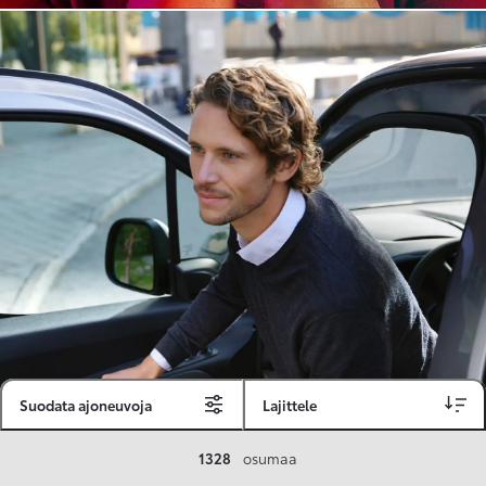
Suodata ajoneuvoja
Lajittele
Toyota Vakuutus
1328
osumaa
Toyota-asiakkaille räätälöity ja valmiiksi kilpailutettu Toyota Vakuutus on edullinen, monipuolinen ja kattava.
Se sisältää Täyskaskossa 80 %:n bonuksen ja voit hyödyntää liikennevakuutusbonuskertymäsi aina 80 %:iin