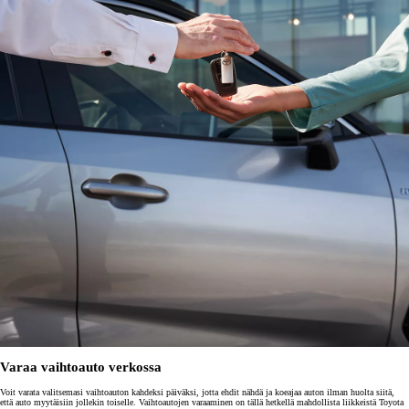
Varaa vaihtoauto verkossa
Voit varata valitsemasi vaihtoauton kahdeksi päiväksi, jotta ehdit nähdä ja koeajaa auton ilman huolta siitä,
että auto myytäisiin jollekin toiselle. Vaihtoautojen varaaminen on tällä hetkellä mahdollista liikkeistä Toyota