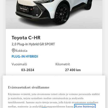
Toyota C-HR
2,0 Plug-in Hybrid GR SPORT
Kokkola
PLUG-IN HYBRIDI
Vuosimalli
Kilometrit
03-2024
27 400 km
Käyttövoima
Vaihteisto
Plug-in hybridi
Bensiini
Automaatti
Evästeasetukset sivuillamme
Näytä lisää
Käytämme evästeitä, jotta sivustomme toimii oikein ja voimme personoida sisältöä
ja mainoksia, tarjota sosiaalisen median ominaisuuksia ja analysoida
36 900,00 €
tietoliikennettä. Jaamme myös tietoja tavasta, jolla käytät sivustoamme sosiaalisen
median, mainonta- ja analytiikkakumppaneidemme kanssa.
Katso lisätietoja