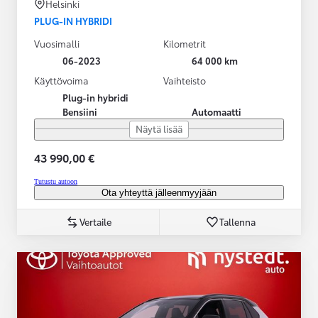
Helsinki
PLUG-IN HYBRIDI
Vuosimalli
Kilometrit
06-2023
64 000 km
Käyttövoima
Vaihteisto
Plug-in hybridi
Bensiini
Automaatti
Näytä lisää
43 990,00 €
Tutustu autoon
Ota yhteyttä jälleenmyyjään
Vertaile
Tallenna