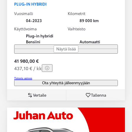
PLUG-IN HYBRIDI
Vuosimalli
Kilometrit
04-2023
89 000 km
Käyttövoima
Vaihteisto
Plug-in hybridi
Bensiini
Automaatti
Näytä lisää
41 980,00 €
437,10 € / kk
Tutustu autoon
Ota yhteyttä jälleenmyyjään
Vertaile
Tallenna