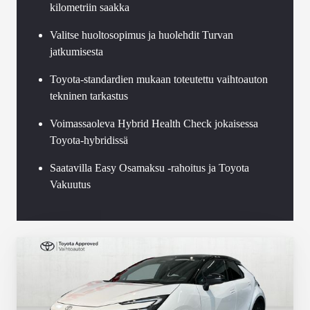
kilometriin saakka
Valitse huoltosopimus ja huolehdit Turvan
jatkumisesta
Toyota-standardien mukaan toteutettu vaihtoauton
tekninen tarkastus
Voimassaoleva Hybrid Health Check jokaisessa
Toyota-hybridissä
Saatavilla Easy Osamaksu -rahoitus ja Toyota
Vakuutus