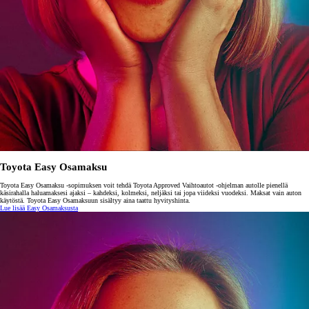
Toyota Easy Osamaksu
Toyota Easy Osamaksu -sopimuksen voit tehdä Toyota Approved Vaihtoautot -ohjelman autolle pienellä
käsirahalla haluamaksesi ajaksi – kahdeksi, kolmeksi, neljäksi tai jopa viideksi vuodeksi. Maksat vain auton
käytöstä. Toyota Easy Osamaksuun sisältyy aina taattu hyvityshinta.
Lue lisää Easy Osamaksusta