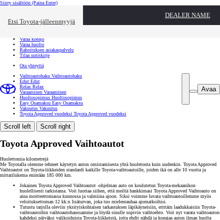
Siirry sisältöön
(Paina Enter)
Ota yhteyttä
DEALER NAME
Sulje
Etsi Toyota-jälleenmyyjä
Toyota palvelee
Etsi jälleenmyyjä
Varaa koeajo
Varaa huolto
Rahoituksen asiakaspalvelu
Tilaa uutiskirje
Ota yhteyttä
Vaihtoautohaku
Vaihtoautohaku
Edut
Edut
Relax
Relax
Avaa
Varaaminen
Varaaminen
Huoltosopimus
Huoltosopimus
Easy Osamaksu
Easy Osamaksu
Vakuutus
Vakuutus
Toyota Approved vuodeksi
Toyota Approved vuodeksi
Scroll left
Scroll right
Toyota Approved Vaihtoautot
Huolettomia kilometrejä
Me Toyotalla olemme tehneet käytetyn auton omistamisesta yhtä huoletonta kuin uudenkin. Toyota Approved
Vaihtoautot on Toyota-liikkeiden standardi kaikille Toyota-vaihtoautoille, joiden ikä on alle 10 vuotta ja
mittarilukema enintään 185 000 km.
Jokainen Toyota Approved Vaihtoautot -ohjelman auto on koulutetun Toyota-mekaanikon
huolellisesti tarkistama. Voit luottaa siihen, että meiltä hankkimasi Toyota Approved Vaihtoauto on
aina moitteettomassa kunnossa ja valmiina ajoon. Siksi voimme luvata vaihtoautoillemme myös
veloituksettoman 12 kk:n lisäturvan, joka tuo mielenrauhaa ajomatkoihisi.
Tutustu tarjolla oleviin yksityiskohtaisen tarkastuksen läpikäyneisiin, erittäin laadukkaisiin Toyota-
vaihtoautoihin vaihtoautohaussamme ja löydä sinulle sopivin vaihtoehto. Voit nyt varata vaihtoauton
kahdeksi päiväksi valikoiduista Toyota-liikkeistä, jotta ehdit nähdä ja koeajaa auton ilman huolta