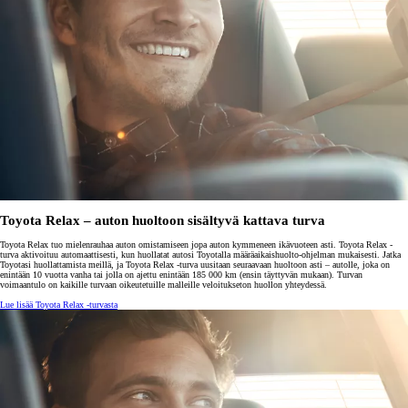
Toyota Relax – auton huoltoon sisältyvä kattava turva
Toyota Relax tuo mielenrauhaa auton omistamiseen jopa auton kymmeneen ikävuoteen asti. Toyota Relax -
turva aktivoituu automaattisesti, kun huollatat autosi Toyotalla määräaikaishuolto-ohjelman mukaisesti. Jatka
Toyotasi huollattamista meillä, ja Toyota Relax -turva uusitaan seuraavaan huoltoon asti – autolle, joka on
enintään 10 vuotta vanha tai jolla on ajettu enintään 185 000 km (ensin täyttyvän mukaan). Turvan
voimaantulo on kaikille turvaan oikeutetuille malleille veloitukseton huollon yhteydessä.
Lue lisää Toyota Relax -turvasta