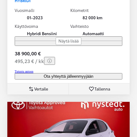
HYBRIDI
Vuosimalli
Kilometrit
01-2023
82 000 km
Käyttövoima
Vaihteisto
Hybridi Bensiini
Automaatti
Näytä lisää
38 900,00 €
495,23 € / kk
Tutustu autoon
Ota yhteyttä jälleenmyyjään
Vertaile
Tallenna