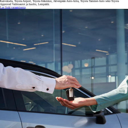
Kaivoksela, Toyota Airport, Toyota Itäkeskus, Järvenpään Auto-Arita, Toyota Tammer-Auto sekä Toyota
Approved Vaihtoautot ja huolto, Lempäälä.
Lue lisää varaamisesta