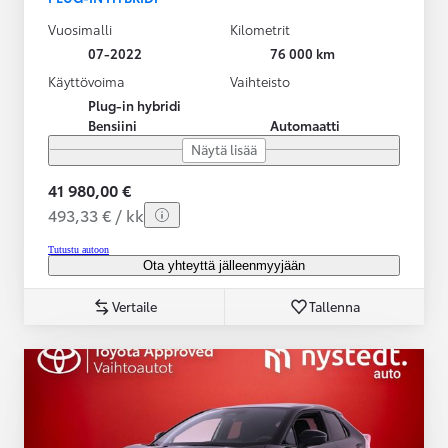
Vuosimalli
Kilometrit
07-2022
76 000 km
Käyttövoima
Vaihteisto
Plug-in hybridi
Bensiini
Automaatti
Näytä lisää
41 980,00 €
493,33 € / kk
Tutustu autoon
Ota yhteyttä jälleenmyyjään
Vertaile
Tallenna