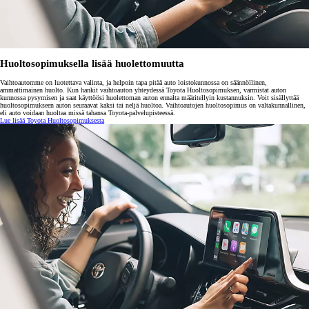
Huoltosopimuksella lisää huolettomuutta
Vaihtoautomme on luotettava valinta, ja helpoin tapa pitää auto loistokunnossa on säännöllinen,
ammattimainen huolto. Kun hankit vaihtoauton yhteydessä Toyota Huoltosopimuksen, varmistat auton
kunnossa pysymisen ja saat käyttöösi huolettoman auton ennalta määritellyin kustannuksin. Voit sisällyttää
huoltosopimukseen auton seuraavat kaksi tai neljä huoltoa. Vaihtoautojen huoltosopimus on valtakunnallinen,
eli auto voidaan huoltaa missä tahansa Toyota-palvelupisteessä.
Lue lisää Toyota Huoltosopimuksesta