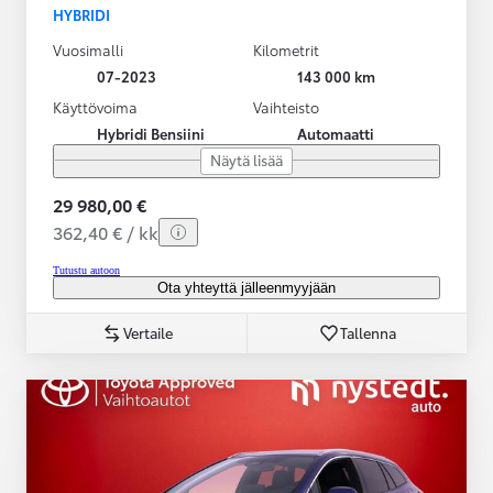
HYBRIDI
Vuosimalli
Kilometrit
07-2023
143 000 km
Käyttövoima
Vaihteisto
Hybridi Bensiini
Automaatti
Näytä lisää
29 980,00 €
362,40 € / kk
Tutustu autoon
Ota yhteyttä jälleenmyyjään
Vertaile
Tallenna