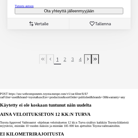
Tutustu autoon
Ota yhteyttä jälleenmyyjään
Vertaile
Tallenna
1
2
3
4
First Page
Previous page
Next page
Last Page
POST https://usc-webcomponents.toyota-europe.com/v1/car-filter/fi/fi?
carFilter=used&brand=toyota&uscEnv=production&sortOrder=published&brands=38&warranty=any
Käytetty ei ole koskaan tuntunut näin uudelta
AINA VELOITUKSETON 12 KK:N TURVA
Toyota Approved Vaihtoautot -ohjelman veloitukseton 12 kk:n Turva sisältyy kaikkiin Toyota-liikkeistä
myytäviin, enintään 10 vuoden ikäisiin ja enintään 185 000 km ajettuihin Toyota-vaihtoautoihin.
EI KILOMETRIRAJOITUSTA