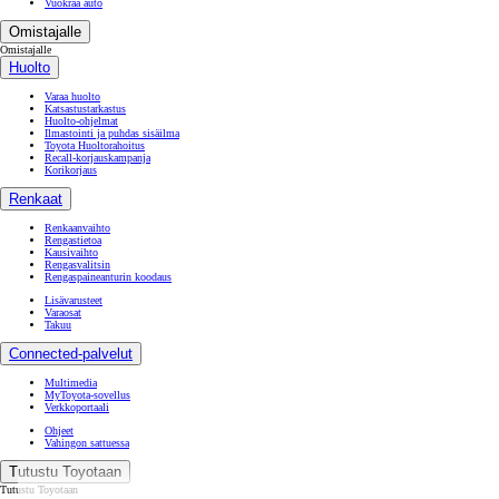
Vuokraa auto
Omistajalle
Omistajalle
Huolto
Varaa huolto
Katsastustarkastus
Huolto-ohjelmat
Ilmastointi ja puhdas sisäilma
Toyota Huoltorahoitus
Recall-korjauskampanja
Korikorjaus
Renkaat
Renkaanvaihto
Rengastietoa
Kausivaihto
Rengasvalitsin
Rengaspaineanturin koodaus
Lisävarusteet
Varaosat
Takuu
Connected-palvelut
Multimedia
MyToyota-sovellus
Verkkoportaali
Ohjeet
Vahingon sattuessa
Tutustu Toyotaan
Tutustu Toyotaan