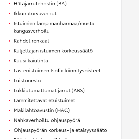
Hätäjarrutehostin (BA)
Ikkunaturvaverhot
Istuimien lämpimänharmaa/musta
kangasverhoilu
Kahdet renkaat
Kuljettajan istuimen korkeussäätö
Kuusi kaiutinta
Lastenistuimen Isofix-kiinnityspisteet
Luistonesto
Lukkiutumattomat jarrut (ABS)
Lämmitettävät etuistuimet
Mäkilähtöavustin (HAC)
Nahkaverhoiltu ohjauspyörä
Ohjauspyörän korkeus- ja etäisyyssäätö