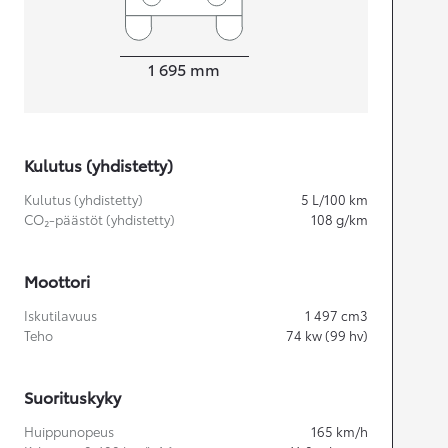
Leveys
1 695
mm
Kulutus (yhdistetty)
Kulutus (yhdistetty)
5
L/100 km
CO₂-päästöt (yhdistetty)
108
g/km
Moottori
Iskutilavuus
1 497
cm3
Teho
74
kw (99 hv)
Suorituskyky
Huippunopeus
165
km/h