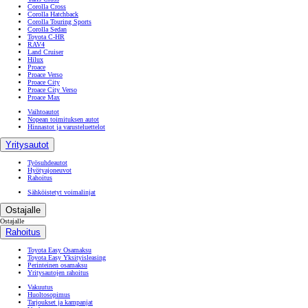
Corolla Cross
Corolla Hatchback
Corolla Touring Sports
Corolla Sedan
Toyota C-HR
RAV4
Land Cruiser
Hilux
Proace
Proace Verso
Proace City
Proace City Verso
Proace Max
Vaihtoautot
Nopean toimituksen autot
Hinnastot ja varusteluettelot
Yritysautot
Työsuhdeautot
Hyötyajoneuvot
Rahoitus
Sähköistetyt voimalinjat
Ostajalle
Ostajalle
Rahoitus
Toyota Easy Osamaksu
Toyota Easy Yksityisleasing
Perinteinen osamaksu
Yritysautojen rahoitus
Vakuutus
Huoltosopimus
Tarjoukset ja kampanjat