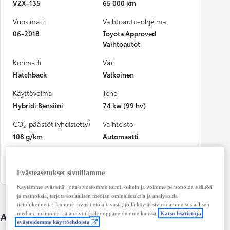
VZX-135
65 000 km
Vuosimalli
Vaihtoauto-ohjelma
06-2018
Toyota Approved
Vaihtoautot
Korimalli
Väri
Hatchback
Valkoinen
Käyttövoima
Teho
Hybridi Bensiini
74 kw (99 hv)
CO₂-päästöt (yhdistetty)
Vaihteisto
108 g/km
Automaatti
Istuimet
Ovet
5
4
Evästeasetukset sivuillamme
Käytämme evästeitä, jotta sivustomme toimii oikein ja voimme personoida sisältöä
ja mainoksia, tarjota sosiaalisen median ominaisuuksia ja analysoida
tietoliikennettä. Jaamme myös tietoja tavasta, jolla käytät sivustoamme sosiaalisen
Auton lisätiedot
median, mainonta- ja analytiikkakumppaneidemme kanssa.
Katso lisätietoja
evästeidemme käyttöehdoista