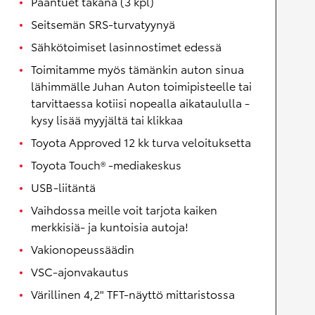
Pääntuet takana (3 kpl)
Seitsemän SRS-turvatyynyä
Sähkötoimiset lasinnostimet edessä
Toimitamme myös tämänkin auton sinua
lähimmälle Juhan Auton toimipisteelle tai
tarvittaessa kotiisi nopealla aikataululla -
kysy lisää myyjältä tai klikkaa
Toyota Approved 12 kk turva veloituksetta
Toyota Touch® -mediakeskus
USB-liitäntä
Vaihdossa meille voit tarjota kaiken
merkkisiä- ja kuntoisia autoja!
Vakionopeussäädin
VSC-ajonvakautus
Värillinen 4,2" TFT-näyttö mittaristossa