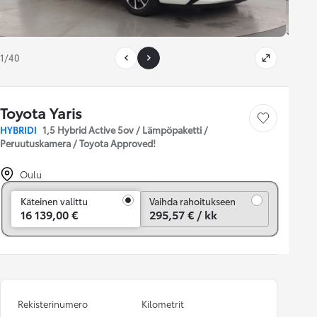
1/40
Toyota Yaris
Tallenna auto
HYBRIDI
1,5 Hybrid Active 5ov / Lämpöpaketti /
Peruutuskamera / Toyota Approved!
Oulu
Vaihda rahoitukseen
Käteinen valittu
Vaihda rahoitukseen
16 139,00 €
295,57 € / kk
Rekisterinumero
Kilometrit