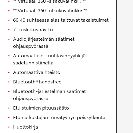
** Virtuaali 360 -sisäkuvalinkki: **
** Virtuaali 360 -ulkokuvalinkki: **
60:40 suhteessa alas taittuvat takaistuimet
7” kosketusnäyttö
Audiojärjestelmän säätimet
ohjauspyörässä
Automaattiset tuulilasinpyyhkijät
sadetunnistimella
Automaattivaihteisto
Bluetooth® handsfree
Bluetooth-järjestelmän säätimet
ohjauspyörässä
Etuistuimien pituussäätö
Etumatkustajan turvatyynyn poiskytkentä
Huoltokirja