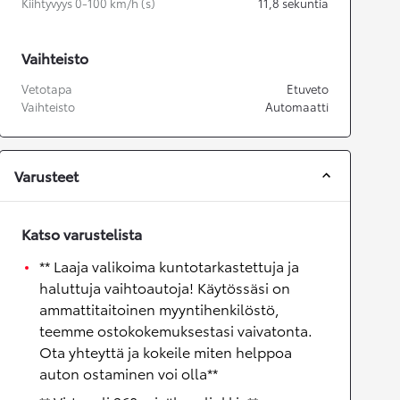
Kiihtyvyys 0-100 km/h (s)
11,8
sekuntia
Vaihteisto
Vetotapa
Etuveto
Vaihteisto
Automaatti
Varusteet
Katso varustelista
** Laaja valikoima kuntotarkastettuja ja
haluttuja vaihtoautoja! Käytössäsi on
ammattitaitoinen myyntihenkilöstö,
teemme ostokokemuksestasi vaivatonta.
Ota yhteyttä ja kokeile miten helppoa
auton ostaminen voi olla**