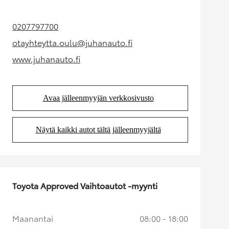
0207797700
(Aukeaa uudessa välilehdessä)
otayhteytta.oulu@juhanauto.fi
(Aukeaa uudessa välilehdessä)
www.juhanauto.fi
(Aukeaa uudessa välilehdessä)
Avaa jälleenmyyjän verkkosivusto
(Aukeaa uudessa välilehdessä)
Näytä kaikki autot tältä jälleenmyyjältä
(Aukeaa uudessa välilehdessä)
Toyota Approved Vaihtoautot -myynti
Maanantai
08:00 - 18:00