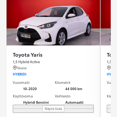
Toyota Yaris
Toyo
1,5 Hybrid Active
1,5 Hy
Vaasa
Sei
HYBRIDI
HYBRI
Vuosimalli
Kilometrit
Vuosim
10-2020
44 000 km
Käyttövoima
Vaihteisto
Käytt
Hybridi Bensiini
Automaatti
Näytä lisää