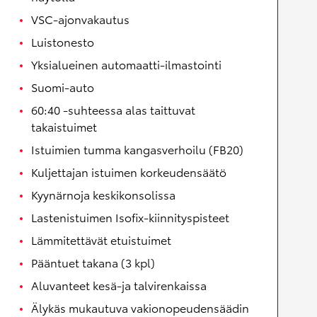
VSC-ajonvakautus
Luistonesto
Yksialueinen automaatti-ilmastointi
Suomi-auto
60:40 -suhteessa alas taittuvat
takaistuimet
Istuimien tumma kangasverhoilu (FB20)
Kuljettajan istuimen korkeudensäätö
Kyynärnoja keskikonsolissa
Lastenistuimen Isofix-kiinnityspisteet
Lämmitettävät etuistuimet
Pääntuet takana (3 kpl)
Aluvanteet kesä-ja talvirenkaissa
Älykäs mukautuva vakionopeudensäädin