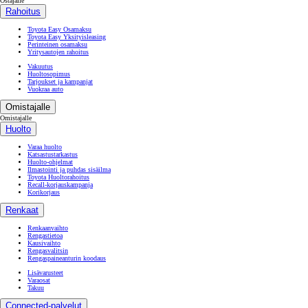
Corolla Hatchback
Corolla Touring Sports
Corolla Sedan
Toyota C-HR
RAV4
Land Cruiser
Hilux
Proace
Proace Verso
Proace City
Proace City Verso
Proace Max
Vaihtoautot
Nopean toimituksen autot
Hinnastot ja varusteluettelot
Yritysautot
Työsuhdeautot
Hyötyajoneuvot
Rahoitus
Sähköistetyt voimalinjat
Ostajalle
Ostajalle
Rahoitus
Toyota Easy Osamaksu
Toyota Easy Yksityisleasing
Perinteinen osamaksu
Yritysautojen rahoitus
Vakuutus
Huoltosopimus
Tarjoukset ja kampanjat
Vuokraa auto