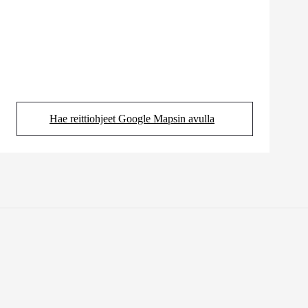
Hae reittiohjeet Google Mapsin avulla
(Aukeaa uudessa välilehdessä)
Löydä samankaltaisia autoja
Näytä kaikki autot