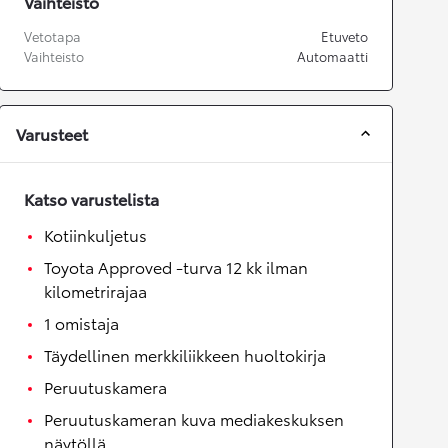
Vaihteisto
Vetotapa
Etuveto
Vaihteisto
Automaatti
Varusteet
Katso varustelista
Kotiinkuljetus
Toyota Approved -turva 12 kk ilman
kilometrirajaa
1 omistaja
Täydellinen merkkiliikkeen huoltokirja
Peruutuskamera
Peruutuskameran kuva mediakeskuksen
näytöllä