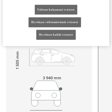
Mitat ja tilavuus
Valitsen haluamani evästeet
Ovet
4
Istuimet
5
Hyväksyn välttämättömät evästeet
Tavaratilan tilavuus
286
L
Hyväksyn kaikki evästeet
mm
1 505
Korkeus
Pituus
3 940
mm
Leveys