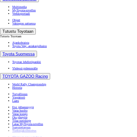
Omistajalle
Omistajalle
Huolto
Varaa huolto
Katsastustarkastus
Huolto-ohjelmat
Ilmastointi ja puhdas sisäilma
Toyota Huoltorahoitus
Recall-korjauskampanja
Korikorjaus
Renkaat
Renkaanvaihto
Rengastietoa
Kausivaihto
Rengasvalitsin
Rengaspaineanturin koodaus
Lisävarusteet
Varaosat
Takuu
Connected-palvelut
Multimedia
MyToyota-sovellus
Verkkoportaali
Ohjeet
Vahingon sattuessa
Tutustu Toyotaan
Tutustu Toyotaan
Ajankohtaista