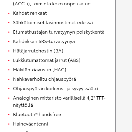
(ACC-i), toiminta koko nopeusalue
Kahdet renkaat
Sähkötoimiset lasinnostimet edessä
Etumatkustajan turvatyynyn poiskytkentä
Kahdeksan SRS-turvatyynyä
Hätäjarrutehostin (BA)
Lukkiutumattomat jarrut (ABS)
Mäkilähtöavustin (HAC)
Nahkaverhoiltu ohjauspyörä
Ohjauspyörän korkeus- ja syvyyssäätö
Analoginen mittaristo värillisellä 4,2" TFT-
näyttöllä
Bluetooth® handsfree
Haineväantenni