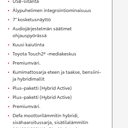
USB-liitäntä
Älypuhelimen integrointiominaisuus
7” kosketusnäyttö
Audiojärjestelmän säätimet
ohjauspyörässä
Kuusi kaiutinta
Toyota Touch2® -mediakeskus
Premiumväri.
Kumimattosarja eteen ja taakse, bensiini-
ja hybridimallit
Plus-paketti (Hybrid Active)
Plus-paketti (Hybrid Active)
Premiumväri.
Defa moottorilämmitin hybridi,
sisähaaroitussarja, sisätilalämmitin