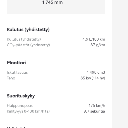
1 745
mm
Kulutus (yhdistetty)
Kulutus (yhdistetty)
4,9
L/100 km
CO₂-päästöt (yhdistetty)
87
g/km
Moottori
Iskutilavuus
1 490
cm3
Teho
85
kw (114 hv)
Suorituskyky
Huippunopeus
175
km/h
Kiihtyvyys 0-100 km/h (s)
9,7
sekuntia