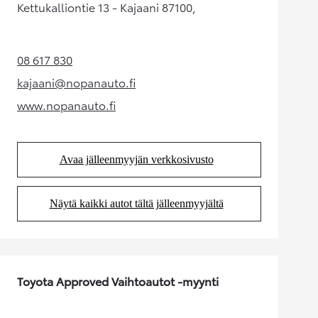
Kettukalliontie 13 - Kajaani 87100,
08 617 830
(Aukeaa uudessa välilehdessä)
kajaani@nopanauto.fi
(Aukeaa uudessa välilehdessä)
www.nopanauto.fi
(Aukeaa uudessa välilehdessä)
Avaa jälleenmyyjän verkkosivusto
(Aukeaa uudessa välilehdessä)
Näytä kaikki autot tältä jälleenmyyjältä
(Aukeaa uudessa välilehdessä)
Toyota Approved Vaihtoautot -myynti