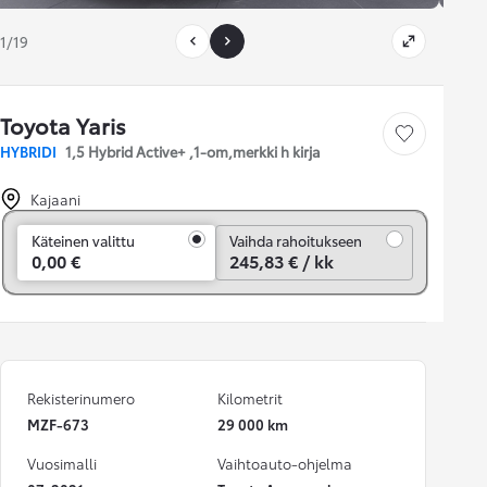
1/19
Toyota Yaris
Tallenna auto
HYBRIDI
1,5 Hybrid Active+ ,1-om,merkki h kirja
Kajaani
Vaihda rahoitukseen
Käteinen valittu
Vaihda rahoitukseen
0,00 €
245,83 € / kk
Rekisterinumero
Kilometrit
MZF-673
29 000 km
Vuosimalli
Vaihtoauto-ohjelma