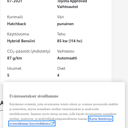
07-2021
Toyota Approved
Vaihtoautot
Korimalli
Väri
Hatchback
punainen
Käyttövoima
Teho
Hybridi Bensiini
85 kw (114 hv)
CO₂-päästöt (yhdistetty)
Vaihteisto
87 g/km
Automaatti
Istuimet
Ovet
5
4
Evästeasetukset sivuillamme
Auton lisätiedot
Käytämme evästeitä, jotta sivustomme toimii oikein ja voimme personoida sisältöä
ja mainoksia, tarjota sosiaalisen median ominaisuuksia ja analysoida
tietoliikennettä. Jaamme myös tietoja tavasta, jolla käytät sivustoamme sosiaalisen
Tekniset tiedot
median, mainonta- ja analytiikkakumppaneidemme kanssa.
Katso lisätietoja
evästeidemme käyttöehdoista