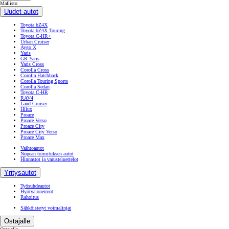
8 samankaltaista autoa
POST https://usc-webcomponents.toyota-europe.com/v1/used-stock-cars/fi/fi?
brand=toyota&uscContext=used&uscEnv=production&vehicleForSaleId=0accd4fa-3e66-4c73-bfe0-
fa4d9b4eb5d9
Mallisto
Mallisto
Uudet autot
Toyota bZ4X
Toyota bZ4X Touring
Toyota C-HR+
Urban Cruiser
Aygo X
Yaris
GR Yaris
Yaris Cross
Corolla Cross