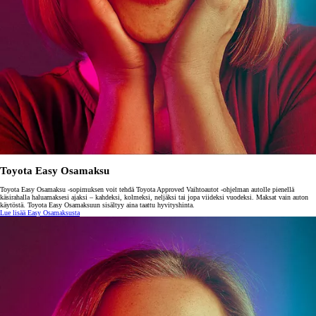
Toyota Easy Osamaksu
Toyota Easy Osamaksu -sopimuksen voit tehdä Toyota Approved Vaihtoautot -ohjelman autolle pienellä
käsirahalla haluamaksesi ajaksi – kahdeksi, kolmeksi, neljäksi tai jopa viideksi vuodeksi. Maksat vain auton
käytöstä. Toyota Easy Osamaksuun sisältyy aina taattu hyvityshinta.
Lue lisää Easy Osamaksusta