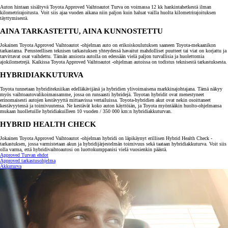
Auton hintaan sisältyvä Toyota Approved Vaihtoautot Turva on voimassa 12 kk hankintahetkestä ilman
kilometrirajoitusta. Voit siis ajaa vuoden aikana niin paljon kuin haluat vailla huolta kilometrirajoituksen
täyttymisestä.
AINA TARKASTETTU, AINA KUNNOSTETTU
Jokainen Toyota Approved Vaihtoautot -ohjelman auto on erikoiskoulutuksen saaneen Toyota-mekaanikon
tarkastama. Perusteellisen teknisen tarkastuksen yhteydessä havaitut mahdolliset puutteet tai viat on korjattu ja
tarvittavat osat vaihdettu. Tämän ansiosta autolla on edessään vielä paljon turvallisia ja huolettomia
ajokilometrejä. Kaikissa Toyota Approved Vaihtoautot -ohjelman autoissa on todistus teknisestä tarkastuksesta.
HYBRIDIAKKUTURVA
Toyota tunnetaan hybriditekniikan edelläkävijänä ja hybridien ylivoimaisena markkinajohtajana. Tämä näkyy
myös vaihtoautovalikoimassamme, jossa on runsaasti hybridejä. Toyotan hybridit ovat menestyneet
erinomaisesti autojen kestävyyttä mittaavissa vertailuissa. Toyota-hybridien akut ovat nekin osoittaneet
kestävyytensä ja toimivuutensa. Ne kestävät koko auton käyttöiän, ja Toyota myöntääkin huolto-ohjelmansa
mukaan huolletuille hybridiakuilleen 10 vuoden / 350 000 km:n hybridiakkuturvan.
HYBRID HEALTH CHECK
Jokainen Toyota Approved Vaihtoautot -ohjelman hybridi on läpikäynyt erillisen Hybrid Health Check -
tarkastuksen, jossa varmistetaan akun ja hybridijärjestelmän toimivuus sekä taataan hybridiakkuturva. Voit siis
olla varma, että hybridivaihtoautosi on luottokumppanisi vielä vuosienkin päästä.
Approved Turvan ehdot
Approved tarkastusohjelma
Akkuturva