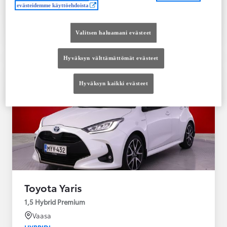
evästeidemme käyttöehdoista
Tutustu autoon
Ota yhteyttä jälleenmyyjään
Valitsen haluamani evästeet
Vertaile
Tallenna
Hyväksyn välttämättömät evästeet
Hyväksyn kaikki evästeet
Toyota Yaris
1,5 Hybrid Premium
Vaasa