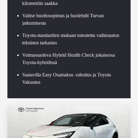
kilometriin saakka
Valitse huoltosopimus ja huolehdit Turvan
jatkumisesta
Toyota-standardien mukaan toteutettu vaihtoauton
tekninen tarkastus
Voimassaoleva Hybrid Health Check jokaisessa
Toyota-hybridissä
Saatavilla Easy Osamaksu -rahoitus ja Toyota
Vakuutus