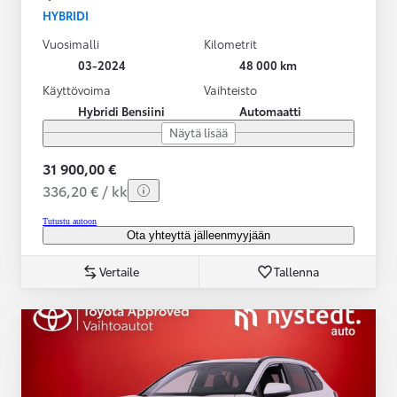
HYBRIDI
Vuosimalli
Kilometrit
03-2024
48 000 km
Käyttövoima
Vaihteisto
Hybridi Bensiini
Automaatti
Näytä lisää
31 900,00 €
336,20 € / kk
Tutustu autoon
Ota yhteyttä jälleenmyyjään
Vertaile
Tallenna