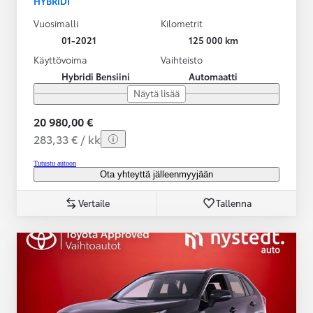
HYBRIDI
Vuosimalli
Kilometrit
01-2021
125 000 km
Käyttövoima
Vaihteisto
Hybridi Bensiini
Automaatti
Näytä lisää
20 980,00 €
283,33 € / kk
Tutustu autoon
Ota yhteyttä jälleenmyyjään
Vertaile
Tallenna