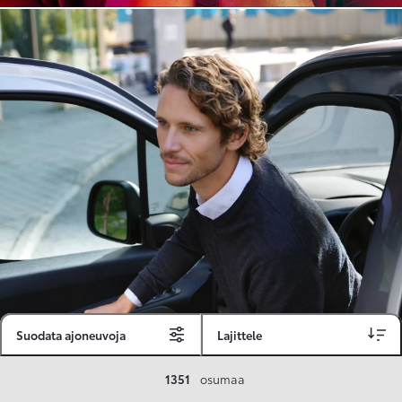
Suodata ajoneuvoja
Lajittele
Toyota Vakuutus
1351
osumaa
Toyota-asiakkaille räätälöity ja valmiiksi kilpailutettu Toyota Vakuutus on edullinen, monipuolinen ja kattava.
Se sisältää Täyskaskossa 80 %:n bonuksen ja voit hyödyntää liikennevakuutusbonuskertymäsi aina 80 %:iin