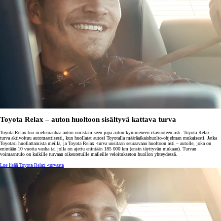
Toyota Relax – auton huoltoon sisältyvä kattava turva
Toyota Relax tuo mielenrauhaa auton omistamiseen jopa auton kymmeneen ikävuoteen asti. Toyota Relax -
turva aktivoituu automaattisesti, kun huollatat autosi Toyotalla määräaikaishuolto-ohjelman mukaisesti. Jatka
Toyotasi huollattamista meillä, ja Toyota Relax -turva uusitaan seuraavaan huoltoon asti – autolle, joka on
enintään 10 vuotta vanha tai jolla on ajettu enintään 185 000 km (ensin täyttyvän mukaan). Turvan
voimaantulo on kaikille turvaan oikeutetuille malleille veloitukseton huollon yhteydessä.
Lue lisää Toyota Relax -turvasta