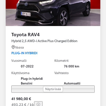
Toyota RAV4
Hybrid 2,5 AWD-i Active Plus Charged Edition
Vaasa
PLUG-IN HYBRIDI
Vuosimalli
Kilometrit
07-2022
76 000 km
Käyttövoima
Vaihteisto
Plug-in hybridi
Bensiini
Automaatti
Näytä lisää
41 980,00 €
493,23 € / kk