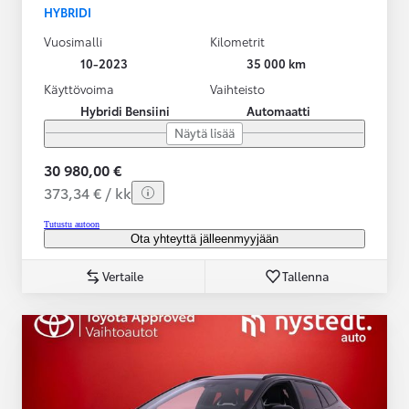
HYBRIDI
Vuosimalli
Kilometrit
10-2023
35 000 km
Käyttövoima
Vaihteisto
Hybridi Bensiini
Automaatti
Näytä lisää
30 980,00 €
373,34 € / kk
Tutustu autoon
Ota yhteyttä jälleenmyyjään
Vertaile
Tallenna