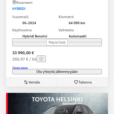
Rovaniemi
HYBRIDI
Vuosimalli
Kilometrit
06-2024
64 000 km
Käyttövoima
Vaihteisto
Hybridi Bensiini
Automaatti
Näytä lisää
33 990,00 €
350,97 € / kk
Tutustu autoon
Ota yhteyttä jälleenmyyjään
Vertaile
Tallenna