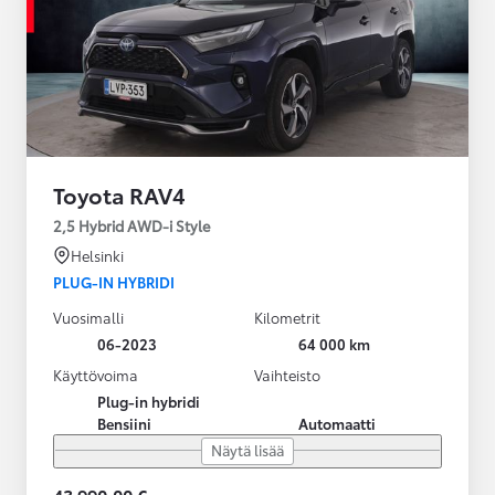
Toyota RAV4
2,5 Hybrid AWD-i Style
Helsinki
PLUG-IN HYBRIDI
Vuosimalli
Kilometrit
06-2023
64 000 km
Käyttövoima
Vaihteisto
Plug-in hybridi
Bensiini
Automaatti
Näytä lisää
43 990,00 €