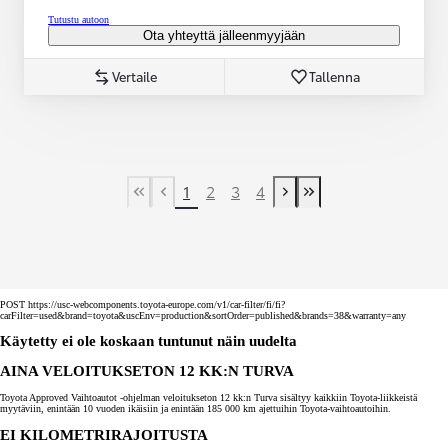
Tutustu autoon
Ota yhteyttä jälleenmyyjään
Vertaile
Tallenna
1
2
3
4
First Page
Previous page
Next page
Last Page
POST https://usc-webcomponents.toyota-europe.com/v1/car-filter/fi/fi?
carFilter=used&brand=toyota&uscEnv=production&sortOrder=published&brands=38&warranty=any
Käytetty ei ole koskaan tuntunut näin uudelta
AINA VELOITUKSETON 12 KK:N TURVA
Toyota Approved Vaihtoautot -ohjelman veloitukseton 12 kk:n Turva sisältyy kaikkiin Toyota-liikkeistä
myytäviin, enintään 10 vuoden ikäisiin ja enintään 185 000 km ajettuihin Toyota-vaihtoautoihin.
EI KILOMETRIRAJOITUSTA