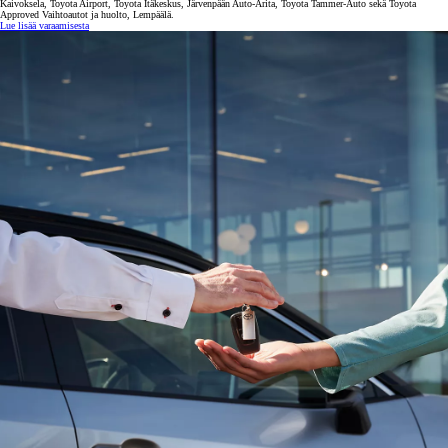
Kaivoksela, Toyota Airport, Toyota Itäkeskus, Järvenpään Auto-Arita, Toyota Tammer-Auto sekä Toyota
Approved Vaihtoautot ja huolto, Lempäälä.
Lue lisää varaamisesta