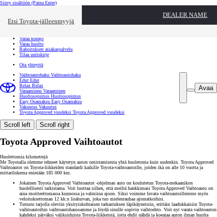
Siirry sisältöön
(Paina Enter)
Ota yhteyttä
DEALER NAME
Sulje
Etsi Toyota-jälleenmyyjä
Toyota palvelee
Etsi jälleenmyyjä
Varaa koeajo
Varaa huolto
Rahoituksen asiakaspalvelu
Tilaa uutiskirje
Ota yhteyttä
Vaihtoautohaku
Vaihtoautohaku
Edut
Edut
Relax
Relax
Avaa
Varaaminen
Varaaminen
Huoltosopimus
Huoltosopimus
Easy Osamaksu
Easy Osamaksu
Vakuutus
Vakuutus
Toyota Approved vuodeksi
Toyota Approved vuodeksi
Scroll left
Scroll right
Toyota Approved Vaihtoautot
Huolettomia kilometrejä
Me Toyotalla olemme tehneet käytetyn auton omistamisesta yhtä huoletonta kuin uudenkin. Toyota Approved
Vaihtoautot on Toyota-liikkeiden standardi kaikille Toyota-vaihtoautoille, joiden ikä on alle 10 vuotta ja
mittarilukema enintään 185 000 km.
Jokainen Toyota Approved Vaihtoautot -ohjelman auto on koulutetun Toyota-mekaanikon
huolellisesti tarkistama. Voit luottaa siihen, että meiltä hankkimasi Toyota Approved Vaihtoauto on
aina moitteettomassa kunnossa ja valmiina ajoon. Siksi voimme luvata vaihtoautoillemme myös
veloituksettoman 12 kk:n lisäturvan, joka tuo mielenrauhaa ajomatkoihisi.
Tutustu tarjolla oleviin yksityiskohtaisen tarkastuksen läpikäyneisiin, erittäin laadukkaisiin Toyota-
vaihtoautoihin vaihtoautohaussamme ja löydä sinulle sopivin vaihtoehto. Voit nyt varata vaihtoauton
kahdeksi päiväksi valikoiduista Toyota-liikkeistä, jotta ehdit nähdä ja koeajaa auton ilman huolta