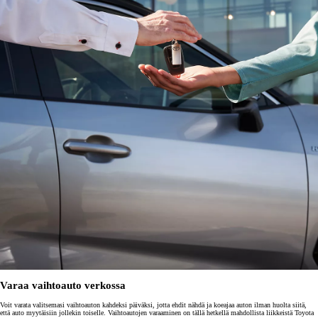
Varaa vaihtoauto verkossa
Voit varata valitsemasi vaihtoauton kahdeksi päiväksi, jotta ehdit nähdä ja koeajaa auton ilman huolta siitä,
että auto myytäisiin jollekin toiselle. Vaihtoautojen varaaminen on tällä hetkellä mahdollista liikkeistä Toyota