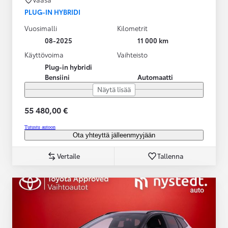
PLUG-IN HYBRIDI
Vuosimalli
Kilometrit
08-2025
11 000 km
Käyttövoima
Vaihteisto
Plug-in hybridi
Bensiini
Automaatti
Näytä lisää
55 480,00 €
Tutustu autoon
Ota yhteyttä jälleenmyyjään
Vertaile
Tallenna