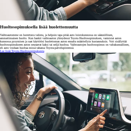
Huoltosopimuksella lisää huolettomuutta
Vaihtoautomme on luotettava valinta, ja helpoin tapa pitää auto loistokunnossa on säännöllinen,
ammattimainen huolto. Kun hankit vaihtoauton yhteydessä Toyota Huoltosopimuksen, varmistat auton
kunnossa pysymisen ja saat käyttöösi huolettoman auton ennalta määritellyin kustannuksin. Voit sisällyttää
huoltosopimukseen auton seuraavat kaksi tai neljä huoltoa. Vaihtoautojen huoltosopimus on valtakunnallinen,
eli auto voidaan huoltaa missä tahansa Toyota-palvelupisteessä.
Lue lisää Toyota Huoltosopimuksesta