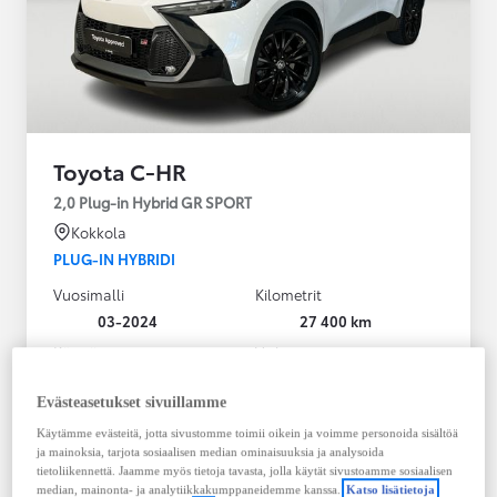
Toyota C-HR
2,0 Plug-in Hybrid GR SPORT
Kokkola
PLUG-IN HYBRIDI
Vuosimalli
Kilometrit
03-2024
27 400 km
Käyttövoima
Vaihteisto
Plug-in hybridi
Bensiini
Automaatti
Evästeasetukset sivuillamme
Näytä lisää
Käytämme evästeitä, jotta sivustomme toimii oikein ja voimme personoida sisältöä
ja mainoksia, tarjota sosiaalisen median ominaisuuksia ja analysoida
36 900,00 €
tietoliikennettä. Jaamme myös tietoja tavasta, jolla käytät sivustoamme sosiaalisen
median, mainonta- ja analytiikkakumppaneidemme kanssa.
Katso lisätietoja