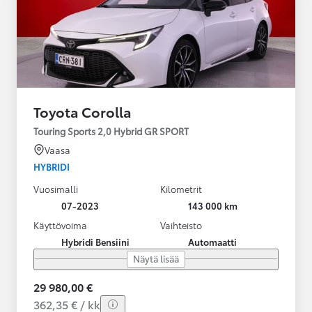
Toyota Corolla
Touring Sports 2,0 Hybrid GR SPORT
Vaasa
HYBRIDI
Vuosimalli
Kilometrit
07-2023
143 000 km
Käyttövoima
Vaihteisto
Hybridi Bensiini
Automaatti
Näytä lisää
29 980,00 €
362,35 € / kk