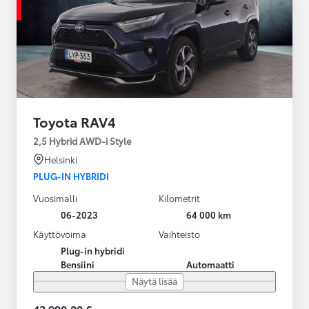
Toyota RAV4
2,5 Hybrid AWD-i Style
Helsinki
PLUG-IN HYBRIDI
Vuosimalli
Kilometrit
06-2023
64 000 km
Käyttövoima
Vaihteisto
Plug-in hybridi
Bensiini
Automaatti
Näytä lisää
43 990,00 €