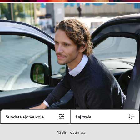
Suodata ajoneuvoja
Lajittele
Toyota Vakuutus
1335
osumaa
Toyota-asiakkaille räätälöity ja valmiiksi kilpailutettu Toyota Vakuutus on edullinen, monipuolinen ja kattava.
Se sisältää Täyskaskossa 80 %:n bonuksen ja voit hyödyntää liikennevakuutusbonuskertymäsi aina 80 %:iin