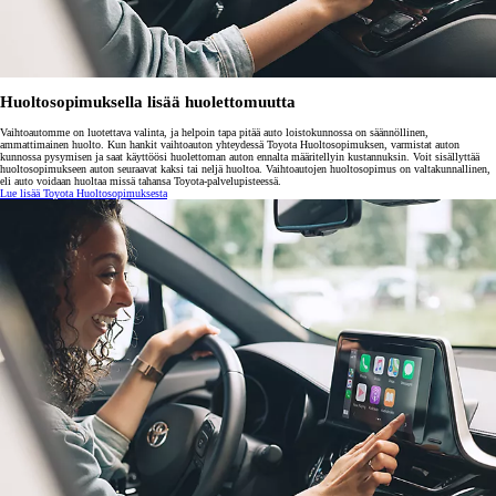
Huoltosopimuksella lisää huolettomuutta
Vaihtoautomme on luotettava valinta, ja helpoin tapa pitää auto loistokunnossa on säännöllinen,
ammattimainen huolto. Kun hankit vaihtoauton yhteydessä Toyota Huoltosopimuksen, varmistat auton
kunnossa pysymisen ja saat käyttöösi huolettoman auton ennalta määritellyin kustannuksin. Voit sisällyttää
huoltosopimukseen auton seuraavat kaksi tai neljä huoltoa. Vaihtoautojen huoltosopimus on valtakunnallinen,
eli auto voidaan huoltaa missä tahansa Toyota-palvelupisteessä.
Lue lisää Toyota Huoltosopimuksesta