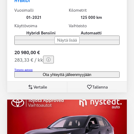
HYBRIDI
Vuosimalli
Kilometrit
01-2021
125 000 km
Käyttövoima
Vaihteisto
Hybridi Bensiini
Automaatti
Näytä lisää
20 980,00 €
283,33 € / kk
Tutustu autoon
Ota yhteyttä jälleenmyyjään
Vertaile
Tallenna