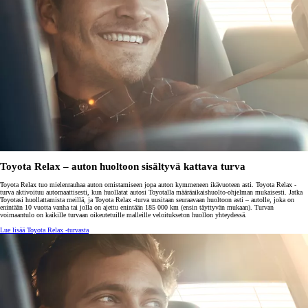
Toyota Relax – auton huoltoon sisältyvä kattava turva
Toyota Relax tuo mielenrauhaa auton omistamiseen jopa auton kymmeneen ikävuoteen asti. Toyota Relax -
turva aktivoituu automaattisesti, kun huollatat autosi Toyotalla määräaikaishuolto-ohjelman mukaisesti. Jatka
Toyotasi huollattamista meillä, ja Toyota Relax -turva uusitaan seuraavaan huoltoon asti – autolle, joka on
enintään 10 vuotta vanha tai jolla on ajettu enintään 185 000 km (ensin täyttyvän mukaan). Turvan
voimaantulo on kaikille turvaan oikeutetuille malleille veloitukseton huollon yhteydessä.
Lue lisää Toyota Relax -turvasta