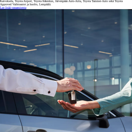
Kaivoksela, Toyota Airport, Toyota Itäkeskus, Järvenpään Auto-Arita, Toyota Tammer-Auto sekä Toyota
Approved Vaihtoautot ja huolto, Lempäälä.
Lue lisää varaamisesta