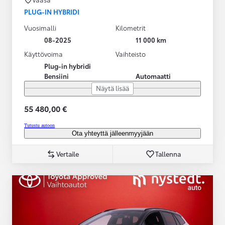
PLUG-IN HYBRIDI
Vuosimalli
Kilometrit
08-2025
11 000 km
Käyttövoima
Vaihteisto
Plug-in hybridi
Bensiini
Automaatti
Näytä lisää
55 480,00 €
Tutustu autoon
Ota yhteyttä jälleenmyyjään
Vertaile
Tallenna