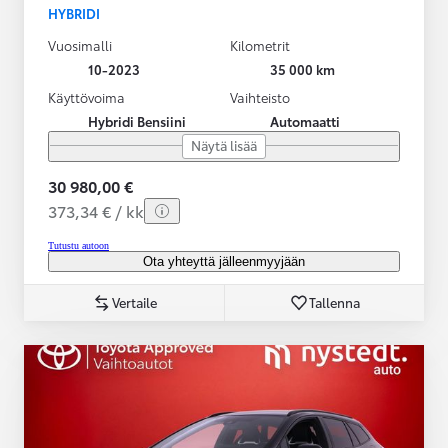
HYBRIDI
Vuosimalli
Kilometrit
10-2023
35 000 km
Käyttövoima
Vaihteisto
Hybridi Bensiini
Automaatti
Näytä lisää
30 980,00 €
373,34 € / kk
Tutustu autoon
Ota yhteyttä jälleenmyyjään
Vertaile
Tallenna