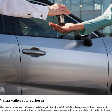
Varaa vaihtoauto verkossa
Voit varata valitsemasi vaihtoauton kahdeksi päiväksi, jotta ehdit nähdä ja koeajaa auton ilman huolta siitä,
että auto myytäisiin jollekin toiselle. Vaihtoautojen varaaminen on tällä hetkellä mahdollista liikkeistä Toyota