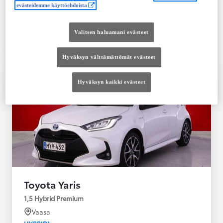
Saatavilla Easy Osamaksu -rahoitus ja Toyota
evästeidemme käyttöehdoista
Vakuutus
Valitsen haluamani evästeet
Hyväksyn välttämättömät evästeet
Hyväksyn kaikki evästeet
Toyota Yaris
1,5 Hybrid Premium
Vaasa