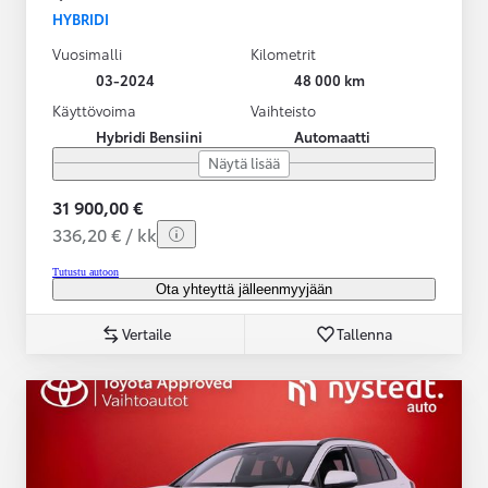
HYBRIDI
Vuosimalli
Kilometrit
03-2024
48 000 km
Käyttövoima
Vaihteisto
Hybridi Bensiini
Automaatti
Näytä lisää
31 900,00 €
336,20 € / kk
Tutustu autoon
Ota yhteyttä jälleenmyyjään
Vertaile
Tallenna