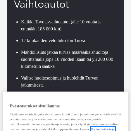
Vaihtoautot
Kaikki Toyota-vaihtoautot (alle 10 vuotta ja
enintään 185 000 km)
12 kuukauden veloitukseton Turva
Mahdollisuus jatkaa turvaa määräaikaishuoltoja
suorittamalla jopa 10 vuoden ikään tai yli 200 000
kilometriin saakka
Valitse huoltosopimus ja huolehdit Turvan
jatkumisesta
Toyota-standardien mukaan toteutettu vaihtoauton
tekninen tarkastus
Evästeasetukset sivuillamme
Käytämme evästeitä, jotta sivustomme toimii oikein ja voimme personoida sisältöä
Voimassaoleva Hybrid Health Check jokaisessa
ja mainoksia, tarjota sosiaalisen median ominaisuuksia ja analysoida
Toyota-hybridissä
tietoliikennettä. Jaamme myös tietoja tavasta, jolla käytät sivustoamme sosiaalisen
median, mainonta- ja analytiikkakumppaneidemme kanssa.
Katso lisätietoja