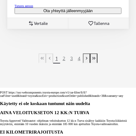
Tutustu autoon
Ota yhteyttä jälleenmyyjään
Vertaile
Tallenna
1
2
3
4
First Page
Previous page
Next page
Last Page
POST https://usc-webcomponents.toyota-europe.com/v1/car-filter/fi/fi?
carFilter=used&brand=toyota&uscEnv=production&sortOrder=published&brands=38&warranty=any
Käytetty ei ole koskaan tuntunut näin uudelta
AINA VELOITUKSETON 12 KK:N TURVA
Toyota Approved Vaihtoautot -ohjelman veloitukseton 12 kk:n Turva sisältyy kaikkiin Toyota-liikkeistä
myytäviin, enintään 10 vuoden ikäisiin ja enintään 185 000 km ajettuihin Toyota-vaihtoautoihin.
EI KILOMETRIRAJOITUSTA