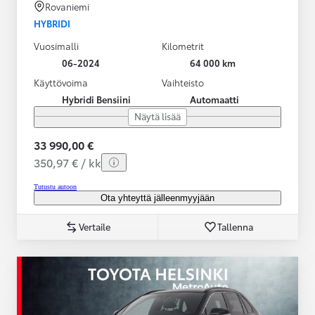
Rovaniemi
HYBRIDI
Vuosimalli
Kilometrit
06-2024
64 000 km
Käyttövoima
Vaihteisto
Hybridi Bensiini
Automaatti
Näytä lisää
33 990,00 €
350,97 € / kk
Tutustu autoon
Ota yhteyttä jälleenmyyjään
Vertaile
Tallenna