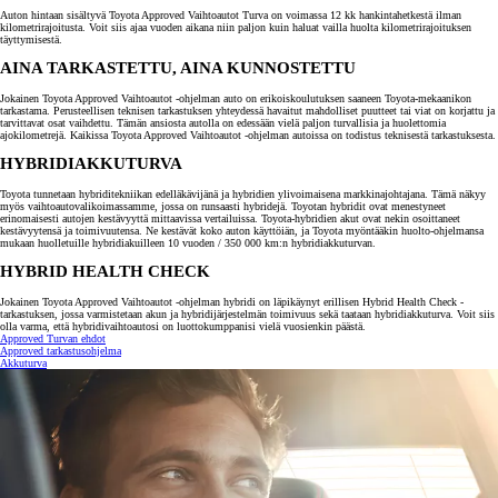
Auton hintaan sisältyvä Toyota Approved Vaihtoautot Turva on voimassa 12 kk hankintahetkestä ilman
kilometrirajoitusta. Voit siis ajaa vuoden aikana niin paljon kuin haluat vailla huolta kilometrirajoituksen
täyttymisestä.
AINA TARKASTETTU, AINA KUNNOSTETTU
Jokainen Toyota Approved Vaihtoautot -ohjelman auto on erikoiskoulutuksen saaneen Toyota-mekaanikon
tarkastama. Perusteellisen teknisen tarkastuksen yhteydessä havaitut mahdolliset puutteet tai viat on korjattu ja
tarvittavat osat vaihdettu. Tämän ansiosta autolla on edessään vielä paljon turvallisia ja huolettomia
ajokilometrejä. Kaikissa Toyota Approved Vaihtoautot -ohjelman autoissa on todistus teknisestä tarkastuksesta.
HYBRIDIAKKUTURVA
Toyota tunnetaan hybriditekniikan edelläkävijänä ja hybridien ylivoimaisena markkinajohtajana. Tämä näkyy
myös vaihtoautovalikoimassamme, jossa on runsaasti hybridejä. Toyotan hybridit ovat menestyneet
erinomaisesti autojen kestävyyttä mittaavissa vertailuissa. Toyota-hybridien akut ovat nekin osoittaneet
kestävyytensä ja toimivuutensa. Ne kestävät koko auton käyttöiän, ja Toyota myöntääkin huolto-ohjelmansa
mukaan huolletuille hybridiakuilleen 10 vuoden / 350 000 km:n hybridiakkuturvan.
HYBRID HEALTH CHECK
Jokainen Toyota Approved Vaihtoautot -ohjelman hybridi on läpikäynyt erillisen Hybrid Health Check -
tarkastuksen, jossa varmistetaan akun ja hybridijärjestelmän toimivuus sekä taataan hybridiakkuturva. Voit siis
olla varma, että hybridivaihtoautosi on luottokumppanisi vielä vuosienkin päästä.
Approved Turvan ehdot
Approved tarkastusohjelma
Akkuturva