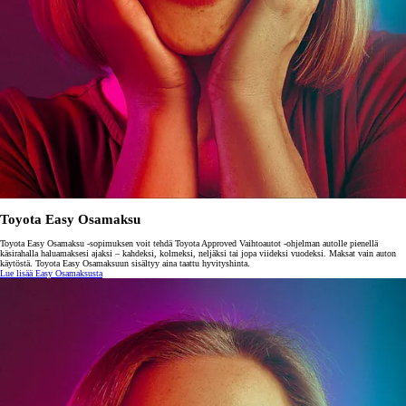
Toyota Easy Osamaksu
Toyota Easy Osamaksu -sopimuksen voit tehdä Toyota Approved Vaihtoautot -ohjelman autolle pienellä
käsirahalla haluamaksesi ajaksi – kahdeksi, kolmeksi, neljäksi tai jopa viideksi vuodeksi. Maksat vain auton
käytöstä. Toyota Easy Osamaksuun sisältyy aina taattu hyvityshinta.
Lue lisää Easy Osamaksusta