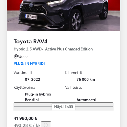
Toyota RAV4
Hybrid 2,5 AWD-i Active Plus Charged Edition
Vaasa
PLUG-IN HYBRIDI
Vuosimalli
Kilometrit
07-2022
76 000 km
Käyttövoima
Vaihteisto
Plug-in hybridi
Bensiini
Automaatti
Näytä lisää
41 980,00 €
493,28 € / kk