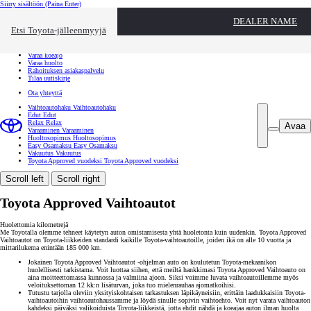
Siirry sisältöön
(Paina Enter)
Ota yhteyttä
DEALER NAME
Sulje
Etsi Toyota-jälleenmyyjä
Toyota palvelee
Etsi jälleenmyyjä
Varaa koeajo
Varaa huolto
Rahoituksen asiakaspalvelu
Tilaa uutiskirje
Ota yhteyttä
Vaihtoautohaku
Vaihtoautohaku
Edut
Edut
Relax
Relax
Avaa
Varaaminen
Varaaminen
Huoltosopimus
Huoltosopimus
Easy Osamaksu
Easy Osamaksu
Vakuutus
Vakuutus
Toyota Approved vuodeksi
Toyota Approved vuodeksi
Scroll left
Scroll right
Toyota Approved Vaihtoautot
Huolettomia kilometrejä
Me Toyotalla olemme tehneet käytetyn auton omistamisesta yhtä huoletonta kuin uudenkin. Toyota Approved
Vaihtoautot on Toyota-liikkeiden standardi kaikille Toyota-vaihtoautoille, joiden ikä on alle 10 vuotta ja
mittarilukema enintään 185 000 km.
Jokainen Toyota Approved Vaihtoautot -ohjelman auto on koulutetun Toyota-mekaanikon
huolellisesti tarkistama. Voit luottaa siihen, että meiltä hankkimasi Toyota Approved Vaihtoauto on
aina moitteettomassa kunnossa ja valmiina ajoon. Siksi voimme luvata vaihtoautoillemme myös
veloituksettoman 12 kk:n lisäturvan, joka tuo mielenrauhaa ajomatkoihisi.
Tutustu tarjolla oleviin yksityiskohtaisen tarkastuksen läpikäyneisiin, erittäin laadukkaisiin Toyota-
vaihtoautoihin vaihtoautohaussamme ja löydä sinulle sopivin vaihtoehto. Voit nyt varata vaihtoauton
kahdeksi päiväksi valikoiduista Toyota-liikkeistä, jotta ehdit nähdä ja koeajaa auton ilman huolta