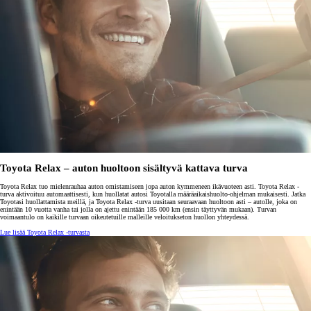
Toyota Relax – auton huoltoon sisältyvä kattava turva
Toyota Relax tuo mielenrauhaa auton omistamiseen jopa auton kymmeneen ikävuoteen asti. Toyota Relax -
turva aktivoituu automaattisesti, kun huollatat autosi Toyotalla määräaikaishuolto-ohjelman mukaisesti. Jatka
Toyotasi huollattamista meillä, ja Toyota Relax -turva uusitaan seuraavaan huoltoon asti – autolle, joka on
enintään 10 vuotta vanha tai jolla on ajettu enintään 185 000 km (ensin täyttyvän mukaan). Turvan
voimaantulo on kaikille turvaan oikeutetuille malleille veloitukseton huollon yhteydessä.
Lue lisää Toyota Relax -turvasta