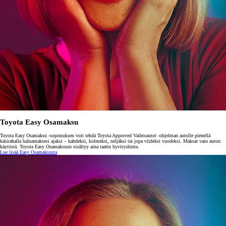
Toyota Easy Osamaksu
Toyota Easy Osamaksu -sopimuksen voit tehdä Toyota Approved Vaihtoautot -ohjelman autolle pienellä
käsirahalla haluamaksesi ajaksi – kahdeksi, kolmeksi, neljäksi tai jopa viideksi vuodeksi. Maksat vain auton
käytöstä. Toyota Easy Osamaksuun sisältyy aina taattu hyvityshinta.
Lue lisää Easy Osamaksusta