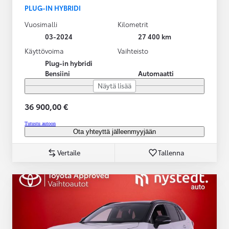
PLUG-IN HYBRIDI
Vuosimalli
Kilometrit
03-2024
27 400 km
Käyttövoima
Vaihteisto
Plug-in hybridi
Bensiini
Automaatti
Näytä lisää
36 900,00 €
Tutustu autoon
Ota yhteyttä jälleenmyyjään
Vertaile
Tallenna