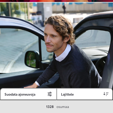
Suodata ajoneuvoja
Lajittele
Toyota Vakuutus
1328
osumaa
Toyota-asiakkaille räätälöity ja valmiiksi kilpailutettu Toyota Vakuutus on edullinen, monipuolinen ja kattava.
Se sisältää Täyskaskossa 80 %:n bonuksen ja voit hyödyntää liikennevakuutusbonuskertymäsi aina 80 %:iin