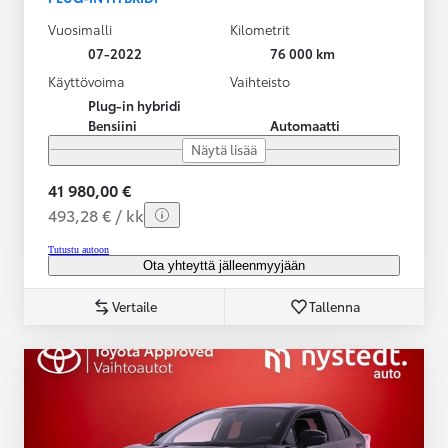
Vuosimalli
Kilometrit
07-2022
76 000 km
Käyttövoima
Vaihteisto
Plug-in hybridi
Bensiini
Automaatti
Näytä lisää
41 980,00 €
493,28 € / kk
Tutustu autoon
Ota yhteyttä jälleenmyyjään
Vertaile
Tallenna