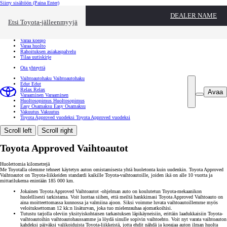
Siirry sisältöön
(Paina Enter)
Ota yhteyttä
DEALER NAME
Sulje
Etsi Toyota-jälleenmyyjä
Toyota palvelee
Etsi jälleenmyyjä
Varaa koeajo
Varaa huolto
Rahoituksen asiakaspalvelu
Tilaa uutiskirje
Ota yhteyttä
Vaihtoautohaku
Vaihtoautohaku
Edut
Edut
Relax
Relax
Avaa
Varaaminen
Varaaminen
Huoltosopimus
Huoltosopimus
Easy Osamaksu
Easy Osamaksu
Vakuutus
Vakuutus
Toyota Approved vuodeksi
Toyota Approved vuodeksi
Scroll left
Scroll right
Toyota Approved Vaihtoautot
Huolettomia kilometrejä
Me Toyotalla olemme tehneet käytetyn auton omistamisesta yhtä huoletonta kuin uudenkin. Toyota Approved
Vaihtoautot on Toyota-liikkeiden standardi kaikille Toyota-vaihtoautoille, joiden ikä on alle 10 vuotta ja
mittarilukema enintään 185 000 km.
Jokainen Toyota Approved Vaihtoautot -ohjelman auto on koulutetun Toyota-mekaanikon
huolellisesti tarkistama. Voit luottaa siihen, että meiltä hankkimasi Toyota Approved Vaihtoauto on
aina moitteettomassa kunnossa ja valmiina ajoon. Siksi voimme luvata vaihtoautoillemme myös
veloituksettoman 12 kk:n lisäturvan, joka tuo mielenrauhaa ajomatkoihisi.
Tutustu tarjolla oleviin yksityiskohtaisen tarkastuksen läpikäyneisiin, erittäin laadukkaisiin Toyota-
vaihtoautoihin vaihtoautohaussamme ja löydä sinulle sopivin vaihtoehto. Voit nyt varata vaihtoauton
kahdeksi päiväksi valikoiduista Toyota-liikkeistä, jotta ehdit nähdä ja koeajaa auton ilman huolta