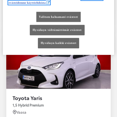
evästeidemme käyttöehdoista
Tutustu autoon
Ota yhteyttä jälleenmyyjään
Valitsen haluamani evästeet
Vertaile
Tallenna
Hyväksyn välttämättömät evästeet
Hyväksyn kaikki evästeet
Toyota Yaris
1,5 Hybrid Premium
Vaasa