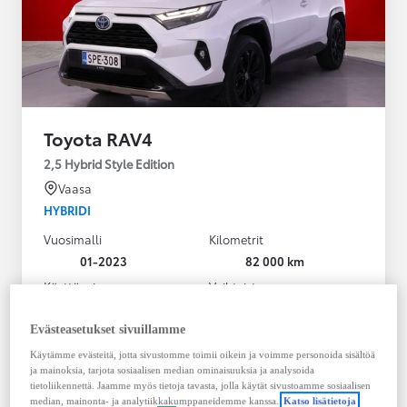
Toyota RAV4
2,5 Hybrid Style Edition
Vaasa
HYBRIDI
Vuosimalli
Kilometrit
01-2023
82 000 km
Käyttövoima
Vaihteisto
Hybridi Bensiini
Automaatti
Näytä lisää
Evästeasetukset sivuillamme
Käytämme evästeitä, jotta sivustomme toimii oikein ja voimme personoida sisältöä
38 900,00 €
ja mainoksia, tarjota sosiaalisen median ominaisuuksia ja analysoida
495,23 € / kk
tietoliikennettä. Jaamme myös tietoja tavasta, jolla käytät sivustoamme sosiaalisen
median, mainonta- ja analytiikkakumppaneidemme kanssa.
Katso lisätietoja