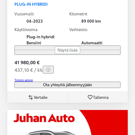
PLUG-IN HYBRIDI
Vuosimalli
Kilometrit
04-2023
89 000 km
Käyttövoima
Vaihteisto
Plug-in hybridi
Bensiini
Automaatti
Näytä lisää
41 980,00 €
437,10 € / kk
Tutustu autoon
Ota yhteyttä jälleenmyyjään
Vertaile
Tallenna