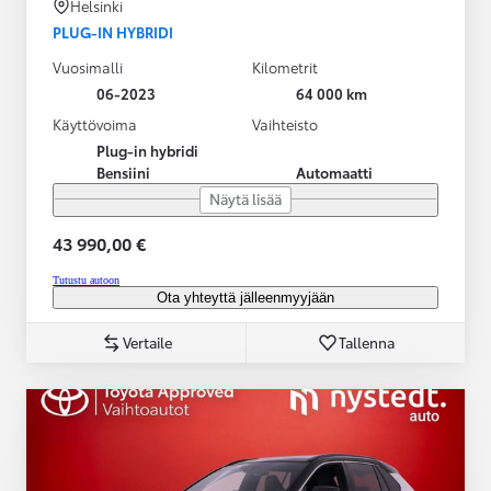
Helsinki
PLUG-IN HYBRIDI
Vuosimalli
Kilometrit
06-2023
64 000 km
Käyttövoima
Vaihteisto
Plug-in hybridi
Bensiini
Automaatti
Näytä lisää
43 990,00 €
Tutustu autoon
Ota yhteyttä jälleenmyyjään
Vertaile
Tallenna