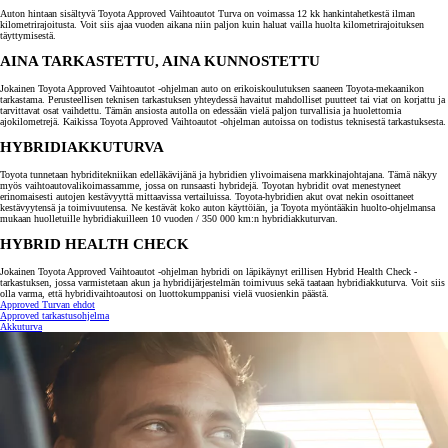
Auton hintaan sisältyvä Toyota Approved Vaihtoautot Turva on voimassa 12 kk hankintahetkestä ilman
kilometrirajoitusta. Voit siis ajaa vuoden aikana niin paljon kuin haluat vailla huolta kilometrirajoituksen
täyttymisestä.
AINA TARKASTETTU, AINA KUNNOSTETTU
Jokainen Toyota Approved Vaihtoautot -ohjelman auto on erikoiskoulutuksen saaneen Toyota-mekaanikon
tarkastama. Perusteellisen teknisen tarkastuksen yhteydessä havaitut mahdolliset puutteet tai viat on korjattu ja
tarvittavat osat vaihdettu. Tämän ansiosta autolla on edessään vielä paljon turvallisia ja huolettomia
ajokilometrejä. Kaikissa Toyota Approved Vaihtoautot -ohjelman autoissa on todistus teknisestä tarkastuksesta.
HYBRIDIAKKUTURVA
Toyota tunnetaan hybriditekniikan edelläkävijänä ja hybridien ylivoimaisena markkinajohtajana. Tämä näkyy
myös vaihtoautovalikoimassamme, jossa on runsaasti hybridejä. Toyotan hybridit ovat menestyneet
erinomaisesti autojen kestävyyttä mittaavissa vertailuissa. Toyota-hybridien akut ovat nekin osoittaneet
kestävyytensä ja toimivuutensa. Ne kestävät koko auton käyttöiän, ja Toyota myöntääkin huolto-ohjelmansa
mukaan huolletuille hybridiakuilleen 10 vuoden / 350 000 km:n hybridiakkuturvan.
HYBRID HEALTH CHECK
Jokainen Toyota Approved Vaihtoautot -ohjelman hybridi on läpikäynyt erillisen Hybrid Health Check -
tarkastuksen, jossa varmistetaan akun ja hybridijärjestelmän toimivuus sekä taataan hybridiakkuturva. Voit siis
olla varma, että hybridivaihtoautosi on luottokumppanisi vielä vuosienkin päästä.
Approved Turvan ehdot
Approved tarkastusohjelma
Akkuturva