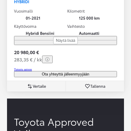
HYBRIDI
Vuosimalli
Kilometrit
01-2021
125 000 km
Käyttövoima
Vaihteisto
Hybridi Bensiini
Automaatti
Näytä lisää
20 980,00 €
283,35 € / kk
Tutustu autoon
Ota yhteyttä jälleenmyyjään
Vertaile
Tallenna
Toyota Approved