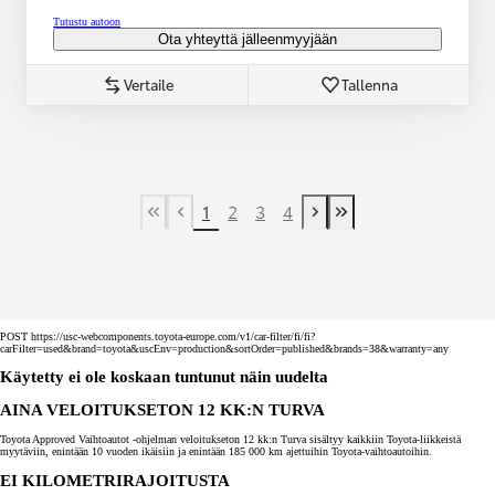
Tutustu autoon
Ota yhteyttä jälleenmyyjään
Vertaile
Tallenna
1
2
3
4
First Page
Previous page
Next page
Last Page
POST https://usc-webcomponents.toyota-europe.com/v1/car-filter/fi/fi?
carFilter=used&brand=toyota&uscEnv=production&sortOrder=published&brands=38&warranty=any
Käytetty ei ole koskaan tuntunut näin uudelta
AINA VELOITUKSETON 12 KK:N TURVA
Toyota Approved Vaihtoautot -ohjelman veloitukseton 12 kk:n Turva sisältyy kaikkiin Toyota-liikkeistä
myytäviin, enintään 10 vuoden ikäisiin ja enintään 185 000 km ajettuihin Toyota-vaihtoautoihin.
EI KILOMETRIRAJOITUSTA