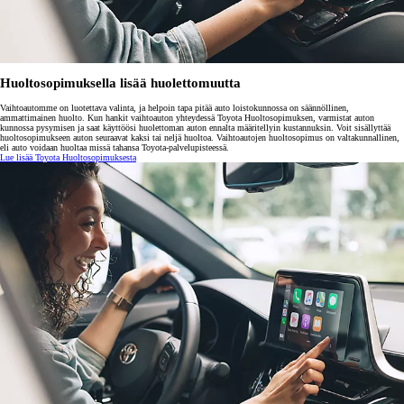
Huoltosopimuksella lisää huolettomuutta
Vaihtoautomme on luotettava valinta, ja helpoin tapa pitää auto loistokunnossa on säännöllinen,
ammattimainen huolto. Kun hankit vaihtoauton yhteydessä Toyota Huoltosopimuksen, varmistat auton
kunnossa pysymisen ja saat käyttöösi huolettoman auton ennalta määritellyin kustannuksin. Voit sisällyttää
huoltosopimukseen auton seuraavat kaksi tai neljä huoltoa. Vaihtoautojen huoltosopimus on valtakunnallinen,
eli auto voidaan huoltaa missä tahansa Toyota-palvelupisteessä.
Lue lisää Toyota Huoltosopimuksesta