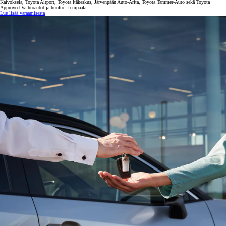
Kaivoksela, Toyota Airport, Toyota Itäkeskus, Järvenpään Auto-Arita, Toyota Tammer-Auto sekä Toyota
Approved Vaihtoautot ja huolto, Lempäälä.
Lue lisää varaamisesta