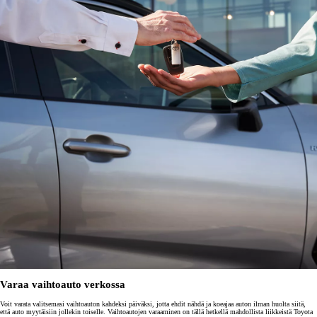
Varaa vaihtoauto verkossa
Voit varata valitsemasi vaihtoauton kahdeksi päiväksi, jotta ehdit nähdä ja koeajaa auton ilman huolta siitä,
että auto myytäisiin jollekin toiselle. Vaihtoautojen varaaminen on tällä hetkellä mahdollista liikkeistä Toyota