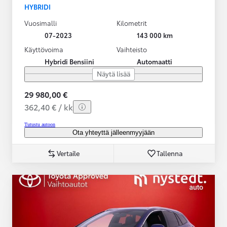
HYBRIDI
Vuosimalli
Kilometrit
07-2023
143 000 km
Käyttövoima
Vaihteisto
Hybridi Bensiini
Automaatti
Näytä lisää
29 980,00 €
362,40 € / kk
Tutustu autoon
Ota yhteyttä jälleenmyyjään
Vertaile
Tallenna