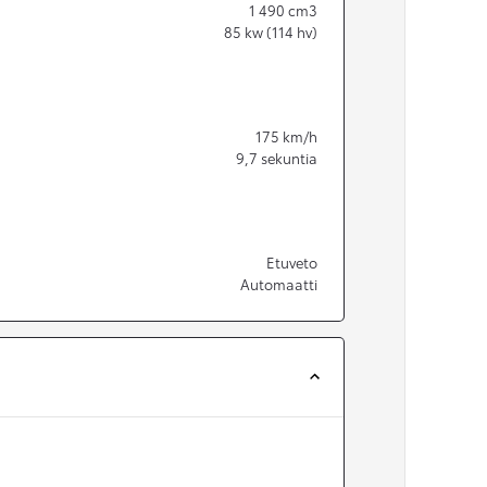
1 490
cm3
85
kw (114 hv)
175
km/h
9,7
sekuntia
Etuveto
Automaatti