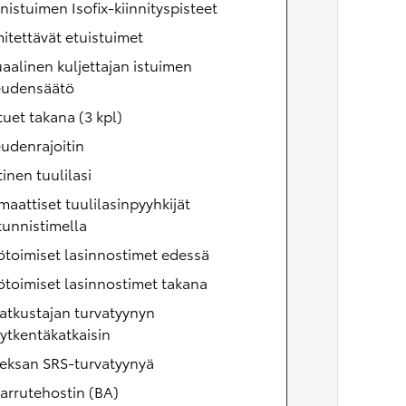
nistuimen Isofix-kiinnityspisteet
tettävät etuistuimet
alinen kuljettajan istuimen
eudensäätö
uet takana (3 kpl)
udenrajoitin
inen tuulilasi
aattiset tuulilasinpyyhkijät
unnistimella
toimiset lasinnostimet edessä
toimiset lasinnostimet takana
atkustajan turvatyynyn
ytkentäkatkaisin
eksan SRS-turvatyynyä
arrutehostin (BA)