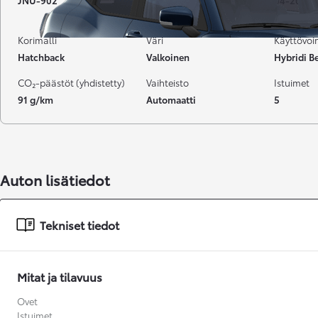
JNU-902
5 619 km
04-2025
Korimalli
Väri
Käyttövo
Hatchback
Valkoinen
Hybridi Be
CO₂-päästöt (yhdistetty)
Vaihteisto
Istuimet
91 g/km
Automaatti
5
Auton lisätiedot
Tekniset tiedot
Mitat ja tilavuus
Alkaen
Ovet
tai kuukausierä
Istuimet