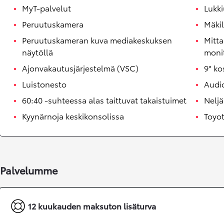
MyT-palvelut
Lukki
Peruutuskamera
Mäki
Peruutuskameran kuva mediakeskuksen
Mitta
näytöllä
moni
Ajonvakautusjärjestelmä (VSC)
9" ko
Luistonesto
Audi
60:40 -suhteessa alas taittuvat takaistuimet
Neljä
Kyynärnoja keskikonsolissa
Toyo
Corolla Touring Sports
HYBRIDI
Palvelumme
12 kuukauden maksuton lisäturva