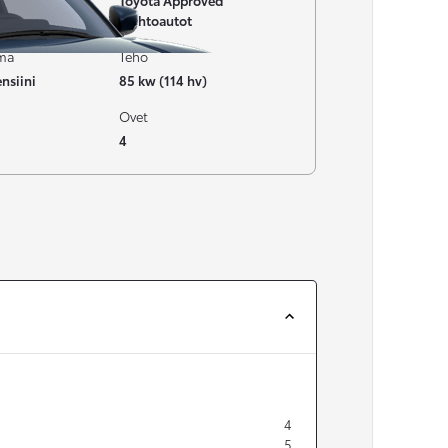
Toyota Approved
Vaihtoautot
ima
Teho
nsiini
85 kw (114 hv)
Ovet
4
4
5