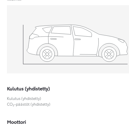
Yaris Cross
HYBRIDI
Tulossa pian
Kulutus (yhdistetty)
Kulutus (yhdistetty)
CO₂-päästöt (yhdistetty)
Moottori