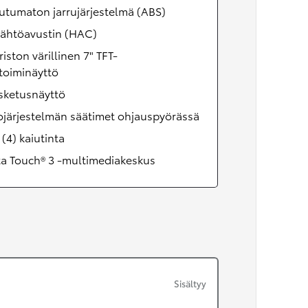
utumaton jarrujärjestelmä (ABS)
lähtöavustin (HAC)
riston värillinen 7" TFT-
toiminäyttö
sketusnäyttö
ojärjestelmän säätimet ohjauspyörässä
 (4) kaiutinta
ta Touch® 3 -multimediakeskus
Sisältyy