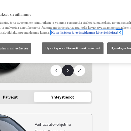
KUL
ukset sivuillamme
Toimi
teitä, jotta sivustomme toimii oikein ja voimme personoida sisältöä ja mainoksia, tarjota sosiaa
 ja analysoida tietoliikennettä. Jaamme myös tietoja tavasta, jolla käytät sivustoamme sosiaalisen
 analytiikkakumppaneidemme kanssa.
Katso lisätietoja evästeidemme käyttöehdoista
KOKO
Kätei
haluamani evästeet
Hyväksyn välttämättömät evästeet
Hyväksyn kai
Palvelut
Yhteystiedot
i
Vaihtoauto-ohjelma