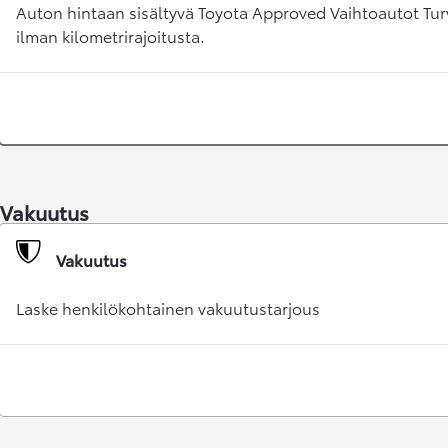
Auton hintaan sisältyvä Toyota Approved Vaihtoautot Tur
ilman kilometrirajoitusta.
Vakuutus
Alkaen
Vakuutus
tai kuukausierä
RAV4
LADATTAVA HYBRIDI
Laske henkilökohtainen vakuutustarjous