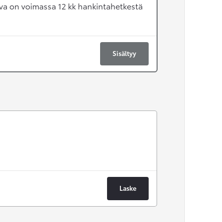
va on voimassa 12 kk hankintahetkestä
Sisältyy
Laske