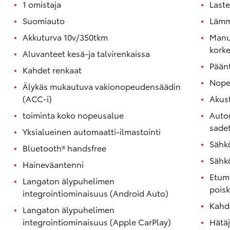
1 omistaja
Laste
Suomiauto
Lämmi
Akkuturva 10v/350tkm
Manua
kork
Aluvanteet kesä-ja talvirenkaissa
Päänt
Kahdet renkaat
Nope
Älykäs mukautuva vakionopeudensäädin
(ACC-i)
Akust
toiminta koko nopeusalue
Autom
sadet
Yksialueinen automaatti-ilmastointi
Sähkö
Bluetooth® handsfree
Sähkö
Haineväantenni
Etum
Langaton älypuhelimen
poisk
integrointiominaisuus (Android Auto)
Kahd
Langaton älypuhelimen
integrointiominaisuus (Apple CarPlay)
Hätäj