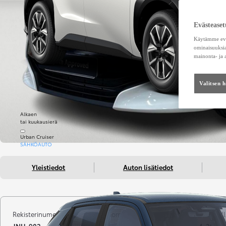
Evästeaset
Käytämme eväs
ominaisuuksia
mainonta- ja
Valitsen 
Alkaen
tai kuukausierä
Urban Cruiser
SÄHKÖAUTO
Yleistiedot
Auton lisätiedot
Rekisterinumero
Kilometrit
Vuosimall