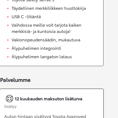
Täydellinen merkkiliikkeen huoltokirja
USB C -liitäntä
Vaihdossa meille voit tarjota kaiken
merkkisiä- ja kuntoisia autoja!
Vakionopeudensäädin, mukautuva
Älypuhelimen integrointi
Älypuhelimen langaton lataus
Palvelumme
12 kuukauden maksuton lisäturva
Sisältyy
Auton hintaan sisältyvä Toyota Approved