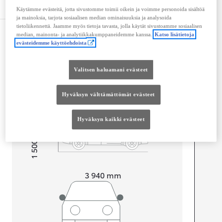
Tekniset tiedot
Käytämme evästeitä, jotta sivustomme toimii oikein ja voimme personoida sisältöä
ja mainoksia, tarjota sosiaalisen median ominaisuuksia ja analysoida
tietoliikennettä. Jaamme myös tietoja tavasta, jolla käytät sivustoamme sosiaalisen
median, mainonta- ja analytiikkakumppaneidemme kanssa.
Katso lisätietoja
Mitat ja tilavuus
evästeidemme käyttöehdoista
Ovet
4
Istuimet
5
Valitsen haluamani evästeet
Tavaratilan tilavuus
286
L
Hyväksyn välttämättömät evästeet
Hyväksyn kaikki evästeet
mm
1 500
Korkeus
Pituus
3 940
mm