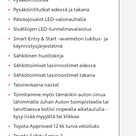
Pysäköintitutkat edessä ja takana
Päiväajovalot LED-valonauhalla
Sisätilojen LED-tunnelmavalaistus
Smart Entry & Start -avaimeton lukitus- ja
käynnistysjärjestelmä
Sähköinen huoltokirja
Sähkötoimiset lasinnostimet edessä
Sähkötoimiset lasinnostimet takana
Talvirenkaina nastat
Toimitamme myös tämänkin auton sinua
lähimmälle Juhan Auton toimipisteelle tai
tarvittaessa kotiisi nopealla aikataululla -
kysy lisää myyjältä tai klikkaa
Toyota Approved 12 kk turva veloituks
Toyota Safety Sense 3