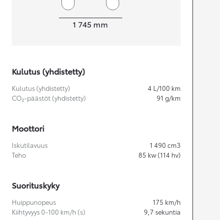
Leveys
1 745
mm
Kulutus (yhdistetty)
Kulutus (yhdistetty)
4
L/100 km
CO₂-päästöt (yhdistetty)
91
g/km
Moottori
Iskutilavuus
1 490
cm3
Teho
85
kw (114 hv)
Suorituskyky
Huippunopeus
175
km/h
Kiihtyvyys 0-100 km/h (s)
9,7
sekuntia