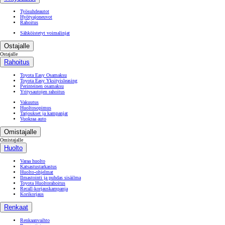
Työsuhdeautot
Hyötyajoneuvot
Rahoitus
Sähköistetyt voimalinjat
Ostajalle
Ostajalle
Rahoitus
Toyota Easy Osamaksu
Toyota Easy Yksityisleasing
Perinteinen osamaksu
Yritysautojen rahoitus
Vakuutus
Huoltosopimus
Tarjoukset ja kampanjat
Vuokraa auto
Omistajalle
Omistajalle
Huolto
Varaa huolto
Katsastustarkastus
Huolto-ohjelmat
Ilmastointi ja puhdas sisäilma
Toyota Huoltorahoitus
Recall-korjauskampanja
Korikorjaus
Renkaat
Renkaanvaihto