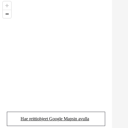
Hae reittiohjeet Google Mapsin avulla
(Aukeaa uudessa välilehdessä)