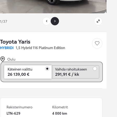
1/37
Toyota Yaris
Tallenna auto
HYBRIDI
1,5 Hybrid 116 Platinum Edition
Oulu
Vaihda rahoitukseen
Käteinen valittu
Vaihda rahoitukseen
26 139,00 €
291,91 € / kk
Rekisterinumero
Kilometrit
LTN-629
4 000 km