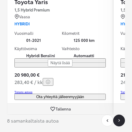
Toyota Yaris
Toyo
1,5 Hybrid Premium
1,5 Hy
Vaasa
Ou
HYBRIDI
HYBRI
Vuosimalli
Kilometrit
Vuosim
01-2021
125 000 km
Käyttövoima
Vaihteisto
Käytt
Hybridi Bensiini
Automaatti
Näytä lisää
20 980,00 €
21 99
283,40 € / kk
243,0
Tutustu autoon
Tutustu 
Ota yhteyttä jälleenmyyjään
Tallenna
8 samankaltaista autoa