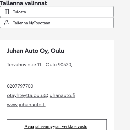
Tallenna valinnat
Tulosta
Tallenna MyToyotaan
Juhan Auto Oy, Oulu
Tervahovintie 11 - Oulu 90520,
0207797700
(Aukeaa uudessa välilehdessä)
otayhteytta.oulu@juhanauto.fi
(Aukeaa uudessa välilehdessä)
www.juhanauto.fi
(Aukeaa uudessa välilehdessä)
Avaa jälleenmyyjän verkkosivusto
(Aukeaa uudessa välilehdessä)