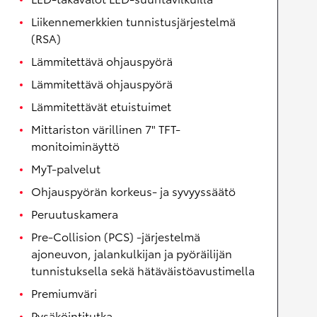
Liikennemerkkien tunnistusjärjestelmä
(RSA)
Lämmitettävä ohjauspyörä
Lämmitettävä ohjauspyörä
Lämmitettävät etuistuimet
Mittariston värillinen 7" TFT-
monitoiminäyttö
MyT-palvelut
Ohjauspyörän korkeus- ja syvyyssäätö
Peruutuskamera
Pre-Collision (PCS) -järjestelmä
ajoneuvon, jalankulkijan ja pyöräilijän
tunnistuksella sekä hätäväistöavustimella
Premiumväri
Pysäköintitutka