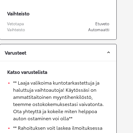
Vaihteisto
Vetotapa
Etuveto
Vaihteisto
Automaatti
Varusteet
Katso varustelista
** Laaja valikoima kuntotarkastettuja ja
haluttuja vaihtoautoja! Käytössäsi on
ammattitaitoinen myyntihenkilöstö,
teemme ostokokemuksestasi vaivatonta.
Ota yhteyttä ja kokeile miten helppoa
auton ostaminen voi olla**
** Rahoituksen voit laskea ilmoituksessa