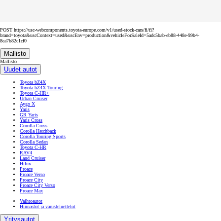
POST https://usc-webcomponents.toyota-europe.com/v1/used-stock-cars/fi/fi?
brand=toyota&uscContext=used&uscEnv=production&vehicleForSaleId=5adc5bab-eb88-448e-99b4-
8ca7b82c1cf0
Mallisto
Mallisto
Uudet autot
Toyota bZ4X
Toyota bZ4X Touring
Toyota C-HR+
Urban Cruiser
Aygo X
Yaris
GR Yaris
Yaris Cross
Corolla Cross
Corolla Hatchback
Corolla Touring Sports
Corolla Sedan
Toyota C-HR
RAV4
Land Cruiser
Hilux
Proace
Proace Verso
Proace City
Proace City Verso
Proace Max
Vaihtoautot
Hinnastot ja varusteluettelot
Yritysautot