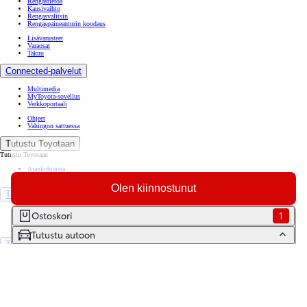
Rengastietoa
Kausivaihto
Rengasvalitsin
Rengaspaineanturin koodaus
Lisävarusteet
Varaosat
Takuu
Connected-palvelut
Multimedia
MyToyota-sovellus
Verkkoportaali
Ohjeet
Vahingon sattuessa
Tutustu Toyotaan
Tutustu Toyotaan
Ajankohtaista
Toyota Way -asiakasjulkaisu
Olen kiinnostunut
Toyota Suomessa
Toyotan lehdistöpankki
Ostoskori
1
Yhdessä pidemmälle
Tutustu autoon
TOYOTA GAZOO Racing
World Rally Championship
Historia
Turvallisuus
Ympäristö
Laatu