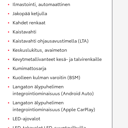
Ilmastointi, automaattinen
Jakopää ketjulla
Kahdet renkaat
Kaistavahti
Kaistavahti ohjausavustimella (LTA)
Keskuslukitus, avaimeton
Kevytmetallivanteet kesä- ja talvirenkaille
Kumimattosarja
Kuolleen kulman varoitin (BSM)
Langaton älypuhelimen
integrointiominaisuus (Android Auto)
Langaton älypuhelimen
integrointiominaisuus (Apple CarPlay)
LED-ajovalot
LED-takavalot LED-suuntavilkuilla