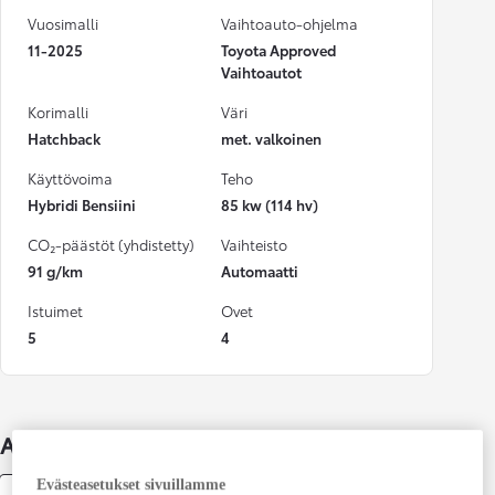
Vuosimalli
Vaihtoauto-ohjelma
11-2025
Toyota Approved
Vaihtoautot
Korimalli
Väri
Hatchback
met. valkoinen
Käyttövoima
Teho
Hybridi Bensiini
85 kw (114 hv)
CO₂-päästöt (yhdistetty)
Vaihteisto
91 g/km
Automaatti
Istuimet
Ovet
5
4
Auton lisätiedot
Evästeasetukset sivuillamme