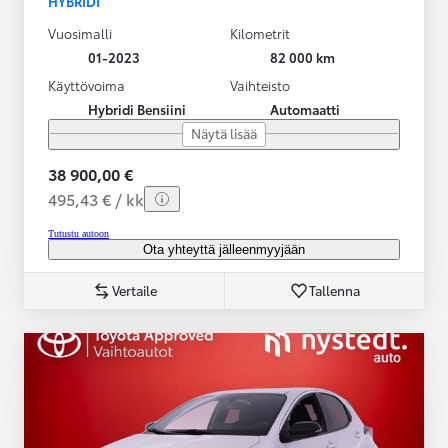
HYBRIDI
Vuosimalli
Kilometrit
01-2023
82 000 km
Käyttövoima
Vaihteisto
Hybridi Bensiini
Automaatti
Näytä lisää
38 900,00 €
495,43 € / kk
Tutustu autoon
Ota yhteyttä jälleenmyyjään
Vertaile
Tallenna