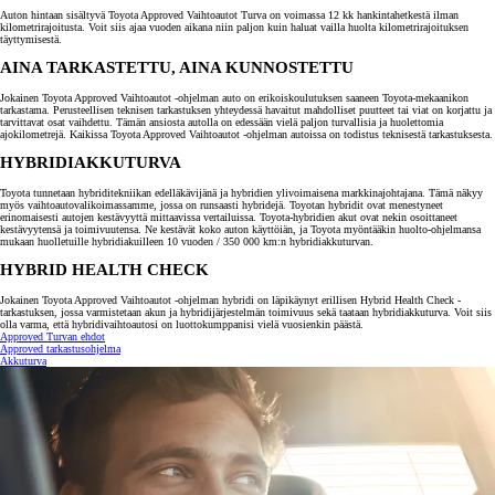
Auton hintaan sisältyvä Toyota Approved Vaihtoautot Turva on voimassa 12 kk hankintahetkestä ilman
kilometrirajoitusta. Voit siis ajaa vuoden aikana niin paljon kuin haluat vailla huolta kilometrirajoituksen
täyttymisestä.
AINA TARKASTETTU, AINA KUNNOSTETTU
Jokainen Toyota Approved Vaihtoautot -ohjelman auto on erikoiskoulutuksen saaneen Toyota-mekaanikon
tarkastama. Perusteellisen teknisen tarkastuksen yhteydessä havaitut mahdolliset puutteet tai viat on korjattu ja
tarvittavat osat vaihdettu. Tämän ansiosta autolla on edessään vielä paljon turvallisia ja huolettomia
ajokilometrejä. Kaikissa Toyota Approved Vaihtoautot -ohjelman autoissa on todistus teknisestä tarkastuksesta.
HYBRIDIAKKUTURVA
Toyota tunnetaan hybriditekniikan edelläkävijänä ja hybridien ylivoimaisena markkinajohtajana. Tämä näkyy
myös vaihtoautovalikoimassamme, jossa on runsaasti hybridejä. Toyotan hybridit ovat menestyneet
erinomaisesti autojen kestävyyttä mittaavissa vertailuissa. Toyota-hybridien akut ovat nekin osoittaneet
kestävyytensä ja toimivuutensa. Ne kestävät koko auton käyttöiän, ja Toyota myöntääkin huolto-ohjelmansa
mukaan huolletuille hybridiakuilleen 10 vuoden / 350 000 km:n hybridiakkuturvan.
HYBRID HEALTH CHECK
Jokainen Toyota Approved Vaihtoautot -ohjelman hybridi on läpikäynyt erillisen Hybrid Health Check -
tarkastuksen, jossa varmistetaan akun ja hybridijärjestelmän toimivuus sekä taataan hybridiakkuturva. Voit siis
olla varma, että hybridivaihtoautosi on luottokumppanisi vielä vuosienkin päästä.
Approved Turvan ehdot
Approved tarkastusohjelma
Akkuturva