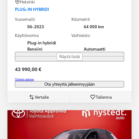
Helsinki
PLUG-IN HYBRIDI
Vuosimalli
Kilometrit
06-2023
64 000 km
Käyttövoima
Vaihteisto
Plug-in hybridi
Bensiini
Automaatti
Näytä lisää
43 990,00 €
Tutustu autoon
Ota yhteyttä jälleenmyyjään
Vertaile
Tallenna