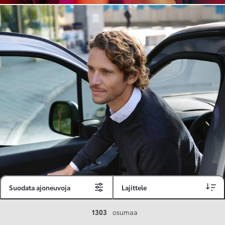
Suodata ajoneuvoja
Lajittele
Toyota Vakuutus
1303
osumaa
Toyota-asiakkaille räätälöity ja valmiiksi kilpailutettu Toyota Vakuutus on edullinen, monipuolinen ja kattava.
Se sisältää Täyskaskossa 80 %:n bonuksen ja voit hyödyntää liikennevakuutusbonuskertymäsi aina 80 %:iin