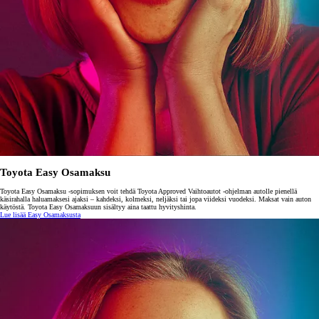
Toyota Easy Osamaksu
Toyota Easy Osamaksu -sopimuksen voit tehdä Toyota Approved Vaihtoautot -ohjelman autolle pienellä
käsirahalla haluamaksesi ajaksi – kahdeksi, kolmeksi, neljäksi tai jopa viideksi vuodeksi. Maksat vain auton
käytöstä. Toyota Easy Osamaksuun sisältyy aina taattu hyvityshinta.
Lue lisää Easy Osamaksusta