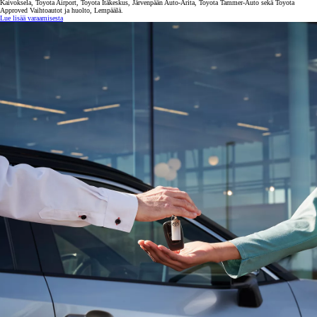
Kaivoksela, Toyota Airport, Toyota Itäkeskus, Järvenpään Auto-Arita, Toyota Tammer-Auto sekä Toyota
Approved Vaihtoautot ja huolto, Lempäälä.
Lue lisää varaamisesta