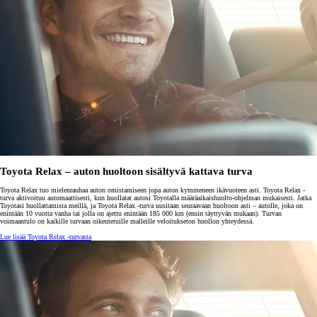
Toyota Relax – auton huoltoon sisältyvä kattava turva
Toyota Relax tuo mielenrauhaa auton omistamiseen jopa auton kymmeneen ikävuoteen asti. Toyota Relax -
turva aktivoituu automaattisesti, kun huollatat autosi Toyotalla määräaikaishuolto-ohjelman mukaisesti. Jatka
Toyotasi huollattamista meillä, ja Toyota Relax -turva uusitaan seuraavaan huoltoon asti – autolle, joka on
enintään 10 vuotta vanha tai jolla on ajettu enintään 185 000 km (ensin täyttyvän mukaan). Turvan
voimaantulo on kaikille turvaan oikeutetuille malleille veloitukseton huollon yhteydessä.
Lue lisää Toyota Relax -turvasta