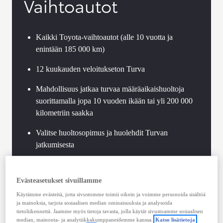
Vaihtoautot
Kaikki Toyota-vaihtoautot (alle 10 vuotta ja
enintään 185 000 km)
12 kuukauden veloitukseton Turva
Mahdollisuus jatkaa turvaa määräaikaishuoltoja
suorittamalla jopa 10 vuoden ikään tai yli 200 000
kilometriin saakka
Valitse huoltosopimus ja huolehdit Turvan
jatkumisesta
Toyota-standardien mukaan toteutettu vaihtoauton
tekninen tarkastus
Evästeasetukset sivuillamme
Käytämme evästeitä, jotta sivustomme toimii oikein ja voimme personoida sisältöä
Voimassaoleva Hybrid Health Check jokaisessa
ja mainoksia, tarjota sosiaalisen median ominaisuuksia ja analysoida
Toyota-hybridissä
tietoliikennettä. Jaamme myös tietoja tavasta, jolla käytät sivustoamme sosiaalisen
median, mainonta- ja analytiikkakumppaneidemme kanssa.
Katso lisätietoja