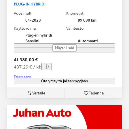
PLUG-IN HYBRIDI
Vuosimalli
Kilometrit
04-2023
89 000 km
Käyttövoima
Vaihteisto
Plug-in hybridi
Bensiini
Automaatti
Näytä lisää
41 980,00 €
437,29 € / kk
Tutustu autoon
Ota yhteyttä jälleenmyyjään
Vertaile
Tallenna