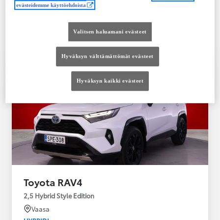
Saatavilla Easy Osamaksu -rahoitus ja Toyota
evästeidemme käyttöehdoista
Vakuutus
Valitsen haluamani evästeet
Hyväksyn välttämättömät evästeet
Hyväksyn kaikki evästeet
Toyota RAV4
2,5 Hybrid Style Edition
Vaasa