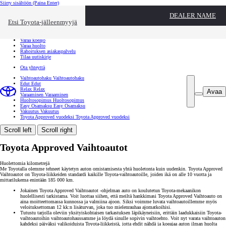
Siirry sisältöön
(Paina Enter)
Ota yhteyttä
DEALER NAME
Sulje
Etsi Toyota-jälleenmyyjä
Toyota palvelee
Etsi jälleenmyyjä
Varaa koeajo
Varaa huolto
Rahoituksen asiakaspalvelu
Tilaa uutiskirje
Ota yhteyttä
Vaihtoautohaku
Vaihtoautohaku
Edut
Edut
Relax
Relax
Avaa
Varaaminen
Varaaminen
Huoltosopimus
Huoltosopimus
Easy Osamaksu
Easy Osamaksu
Vakuutus
Vakuutus
Toyota Approved vuodeksi
Toyota Approved vuodeksi
Scroll left
Scroll right
Toyota Approved Vaihtoautot
Huolettomia kilometrejä
Me Toyotalla olemme tehneet käytetyn auton omistamisesta yhtä huoletonta kuin uudenkin. Toyota Approved
Vaihtoautot on Toyota-liikkeiden standardi kaikille Toyota-vaihtoautoille, joiden ikä on alle 10 vuotta ja
mittarilukema enintään 185 000 km.
Jokainen Toyota Approved Vaihtoautot -ohjelman auto on koulutetun Toyota-mekaanikon
huolellisesti tarkistama. Voit luottaa siihen, että meiltä hankkimasi Toyota Approved Vaihtoauto on
aina moitteettomassa kunnossa ja valmiina ajoon. Siksi voimme luvata vaihtoautoillemme myös
veloituksettoman 12 kk:n lisäturvan, joka tuo mielenrauhaa ajomatkoihisi.
Tutustu tarjolla oleviin yksityiskohtaisen tarkastuksen läpikäyneisiin, erittäin laadukkaisiin Toyota-
vaihtoautoihin vaihtoautohaussamme ja löydä sinulle sopivin vaihtoehto. Voit nyt varata vaihtoauton
kahdeksi päiväksi valikoiduista Toyota-liikkeistä, jotta ehdit nähdä ja koeajaa auton ilman huolta