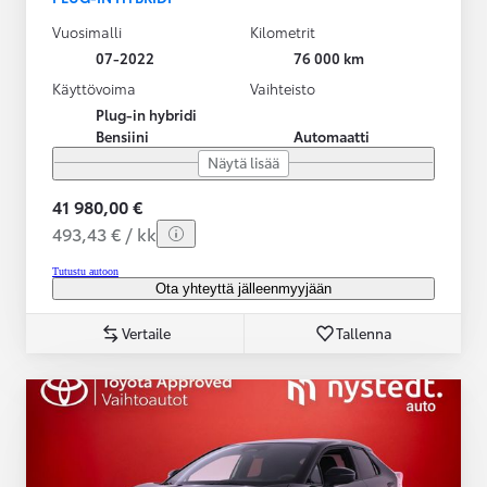
Vuosimalli
Kilometrit
07-2022
76 000 km
Käyttövoima
Vaihteisto
Plug-in hybridi
Bensiini
Automaatti
Näytä lisää
41 980,00 €
493,43 € / kk
Tutustu autoon
Ota yhteyttä jälleenmyyjään
Vertaile
Tallenna