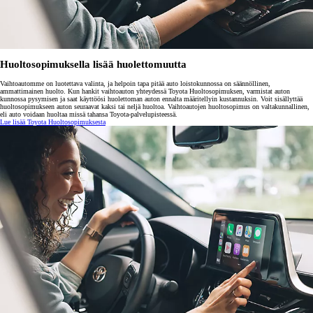
Huoltosopimuksella lisää huolettomuutta
Vaihtoautomme on luotettava valinta, ja helpoin tapa pitää auto loistokunnossa on säännöllinen,
ammattimainen huolto. Kun hankit vaihtoauton yhteydessä Toyota Huoltosopimuksen, varmistat auton
kunnossa pysymisen ja saat käyttöösi huolettoman auton ennalta määritellyin kustannuksin. Voit sisällyttää
huoltosopimukseen auton seuraavat kaksi tai neljä huoltoa. Vaihtoautojen huoltosopimus on valtakunnallinen,
eli auto voidaan huoltaa missä tahansa Toyota-palvelupisteessä.
Lue lisää Toyota Huoltosopimuksesta