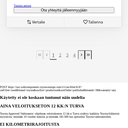
Tutustu autoon
Ota yhteyttä jälleenmyyjään
Vertaile
Tallenna
1
2
3
4
First Page
Previous page
Next page
Last Page
POST https://usc-webcomponents.toyota-europe.com/v1/car-filter/fi/fi?
carFilter=used&brand=toyota&uscEnv=production&sortOrder=published&brands=38&warranty=any
Käytetty ei ole koskaan tuntunut näin uudelta
AINA VELOITUKSETON 12 KK:N TURVA
Toyota Approved Vaihtoautot -ohjelman veloitukseton 12 kk:n Turva sisältyy kaikkiin Toyota-liikkeistä
myytäviin, enintään 10 vuoden ikäisiin ja enintään 185 000 km ajettuihin Toyota-vaihtoautoihin.
EI KILOMETRIRAJOITUSTA