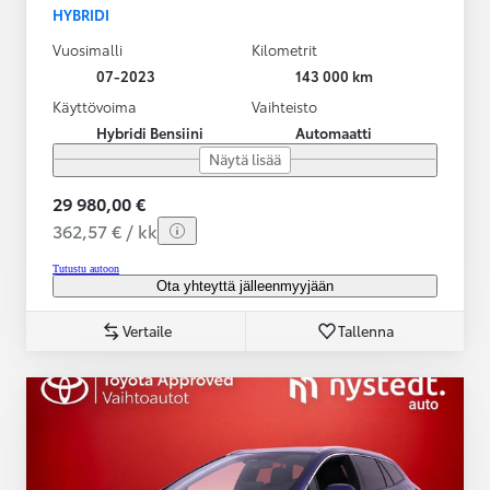
HYBRIDI
Vuosimalli
Kilometrit
07-2023
143 000 km
Käyttövoima
Vaihteisto
Hybridi Bensiini
Automaatti
Näytä lisää
29 980,00 €
362,57 € / kk
Tutustu autoon
Ota yhteyttä jälleenmyyjään
Vertaile
Tallenna