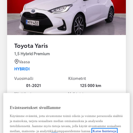
Toyota Yaris
1,5 Hybrid Premium
Vaasa
HYBRIDI
Vuosimalli
Kilometrit
01-2021
125 000 km
Käyttövoima
Vaihteisto
Hybridi Bensiini
Automaatti
Näytä lisää
Evästeasetukset sivuillamme
Käytämme evästeitä, jotta sivustomme toimii oikein ja voimme personoida sisältöä
20 980,00 €
ja mainoksia, tarjota sosiaalisen median ominaisuuksia ja analysoida
283,33 € / kk
tietoliikennettä. Jaamme myös tietoja tavasta, jolla käytät sivustoamme sosiaalisen
median, mainonta- ja analytiikkakumppaneidemme kanssa.
Katso lisätietoja