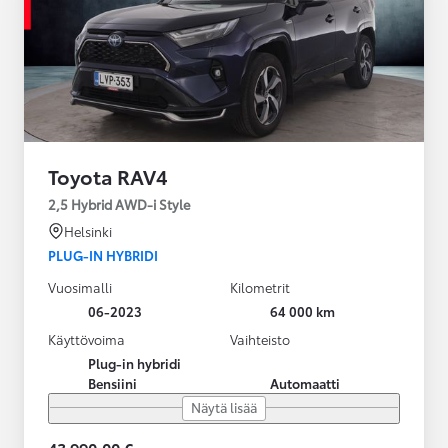
Toyota RAV4
2,5 Hybrid AWD-i Style
Helsinki
PLUG-IN HYBRIDI
Vuosimalli
Kilometrit
06-2023
64 000 km
Käyttövoima
Vaihteisto
Plug-in hybridi
Bensiini
Automaatti
Näytä lisää
43 990,00 €