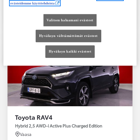
evästeidemme käyttöehdoista
Tutustu autoon
Ota yhteyttä jälleenmyyjään
Valitsen haluamani evästeet
Vertaile
Tallenna
Hyväksyn välttämättömät evästeet
Hyväksyn kaikki evästeet
Toyota RAV4
Hybrid 2,5 AWD-i Active Plus Charged Edition
Vaasa