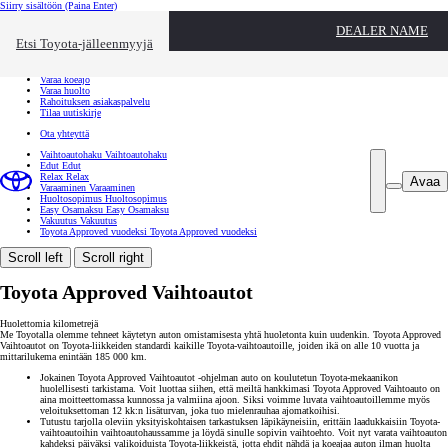
Siirry sisältöön
(Paina Enter)
Ota yhteyttä
DEALER NAME
Sulje
Etsi Toyota-jälleenmyyjä
Toyota palvelee
Etsi jälleenmyyjä
Varaa koeajo
Varaa huolto
Rahoituksen asiakaspalvelu
Tilaa uutiskirje
Ota yhteyttä
Vaihtoautohaku
Vaihtoautohaku
Edut
Edut
Relax
Relax
Avaa
Varaaminen
Varaaminen
Huoltosopimus
Huoltosopimus
Easy Osamaksu
Easy Osamaksu
Vakuutus
Vakuutus
Toyota Approved vuodeksi
Toyota Approved vuodeksi
Scroll left
Scroll right
Toyota Approved Vaihtoautot
Huolettomia kilometrejä
Me Toyotalla olemme tehneet käytetyn auton omistamisesta yhtä huoletonta kuin uudenkin. Toyota Approved
Vaihtoautot on Toyota-liikkeiden standardi kaikille Toyota-vaihtoautoille, joiden ikä on alle 10 vuotta ja
mittarilukema enintään 185 000 km.
Jokainen Toyota Approved Vaihtoautot -ohjelman auto on koulutetun Toyota-mekaanikon
huolellisesti tarkistama. Voit luottaa siihen, että meiltä hankkimasi Toyota Approved Vaihtoauto on
aina moitteettomassa kunnossa ja valmiina ajoon. Siksi voimme luvata vaihtoautoillemme myös
veloituksettoman 12 kk:n lisäturvan, joka tuo mielenrauhaa ajomatkoihisi.
Tutustu tarjolla oleviin yksityiskohtaisen tarkastuksen läpikäyneisiin, erittäin laadukkaisiin Toyota-
vaihtoautoihin vaihtoautohaussamme ja löydä sinulle sopivin vaihtoehto. Voit nyt varata vaihtoauton
kahdeksi päiväksi valikoiduista Toyota-liikkeistä, jotta ehdit nähdä ja koeajaa auton ilman huolta