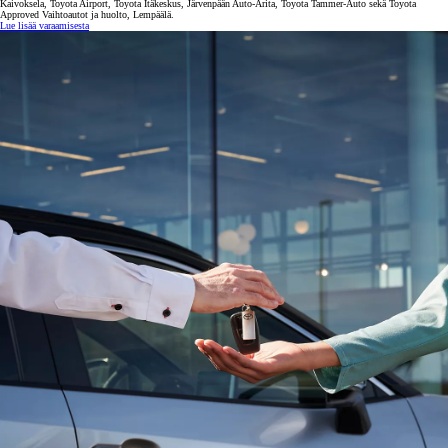
Kaivoksela, Toyota Airport, Toyota Itäkeskus, Järvenpään Auto-Arita, Toyota Tammer-Auto sekä Toyota
Approved Vaihtoautot ja huolto, Lempäälä.
Lue lisää varaamisesta