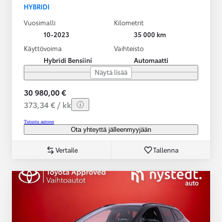
HYBRIDI
Vuosimalli
Kilometrit
10-2023
35 000 km
Käyttövoima
Vaihteisto
Hybridi Bensiini
Automaatti
Näytä lisää
30 980,00 €
373,34 € / kk
Tutustu autoon
Ota yhteyttä jälleenmyyjään
Vertaile
Tallenna