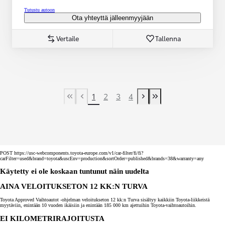
Tutustu autoon
Ota yhteyttä jälleenmyyjään
Vertaile
Tallenna
1
2
3
4
First Page
Previous page
Next page
Last Page
POST https://usc-webcomponents.toyota-europe.com/v1/car-filter/fi/fi?
carFilter=used&brand=toyota&uscEnv=production&sortOrder=published&brands=38&warranty=any
Käytetty ei ole koskaan tuntunut näin uudelta
AINA VELOITUKSETON 12 KK:N TURVA
Toyota Approved Vaihtoautot -ohjelman veloitukseton 12 kk:n Turva sisältyy kaikkiin Toyota-liikkeistä
myytäviin, enintään 10 vuoden ikäisiin ja enintään 185 000 km ajettuihin Toyota-vaihtoautoihin.
EI KILOMETRIRAJOITUSTA