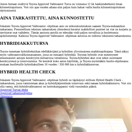
Auton hintaan sisältyvä Toyota Approved Vaihtoautot Turva on voimassa 12 kk hankintahetkestä ilman
kilometrirajoitusta. Voit siis ajaa vuoden aikana niin paljon kuin haluat vailla huolta kilometrirajoituksen
täyttymisestä.
AINA TARKASTETTU, AINA KUNNOSTETTU
Jokainen Toyota Approved Vaihtoautot -ohjelman auto on erikoiskoulutuksen saaneen Toyota-mekaanikon
tarkastama. Perusteellisen teknisen tarkastuksen yhteydessä havaitut mahdolliset puutteet tai viat on korjattu ja
tarvittavat osat vaihdettu. Tämän ansiosta autolla on edessään vielä paljon turvallisia ja huolettomia
ajokilometrejä. Kaikissa Toyota Approved Vaihtoautot -ohjelman autoissa on todistus teknisestä tarkastuksesta.
HYBRIDIAKKUTURVA
Toyota tunnetaan hybriditekniikan edelläkävijänä ja hybridien ylivoimaisena markkinajohtajana. Tämä näkyy
myös vaihtoautovalikoimassamme, jossa on runsaasti hybridejä. Toyotan hybridit ovat menestyneet
erinomaisesti autojen kestävyyttä mittaavissa vertailuissa. Toyota-hybridien akut ovat nekin osoittaneet
kestävyytensä ja toimivuutensa. Ne kestävät koko auton käyttöiän, ja Toyota myöntääkin huolto-ohjelmansa
mukaan huolletuille hybridiakuilleen 10 vuoden / 350 000 km:n hybridiakkuturvan.
HYBRID HEALTH CHECK
Jokainen Toyota Approved Vaihtoautot -ohjelman hybridi on läpikäynyt erillisen Hybrid Health Check -
tarkastuksen, jossa varmistetaan akun ja hybridijärjestelmän toimivuus sekä taataan hybridiakkuturva. Voit siis
olla varma, että hybridivaihtoautosi on luottokumppanisi vielä vuosienkin päästä.
Approved Turvan ehdot
Approved tarkastusohjelma
Akkuturva