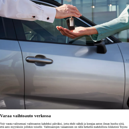
Varaa vaihtoauto verkossa
Voit varata valitsemasi vaihtoauton kahdeksi päiväksi, jotta ehdit nähdä ja koeajaa auton ilman huolta siitä,
että auto myytäisiin jollekin toiselle. Vaihtoautojen varaaminen on tällä hetkellä mahdollista liikkeistä Toyota