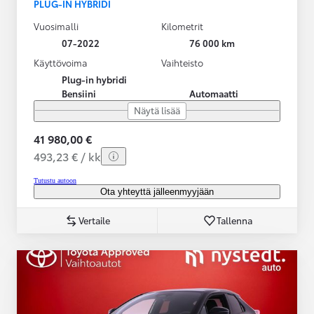
PLUG-IN HYBRIDI
Vuosimalli
Kilometrit
07-2022
76 000 km
Käyttövoima
Vaihteisto
Plug-in hybridi
Bensiini
Automaatti
Näytä lisää
41 980,00 €
493,23 € / kk
Tutustu autoon
Ota yhteyttä jälleenmyyjään
Vertaile
Tallenna