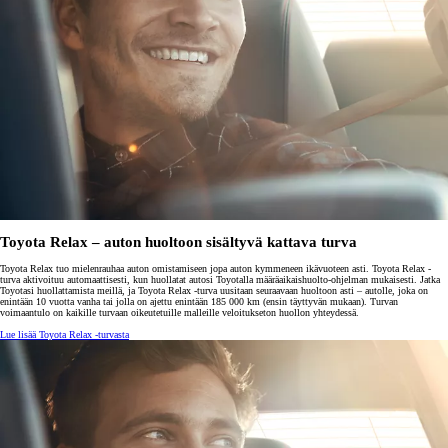
Toyota Relax – auton huoltoon sisältyvä kattava turva
Toyota Relax tuo mielenrauhaa auton omistamiseen jopa auton kymmeneen ikävuoteen asti. Toyota Relax -
turva aktivoituu automaattisesti, kun huollatat autosi Toyotalla määräaikaishuolto-ohjelman mukaisesti. Jatka
Toyotasi huollattamista meillä, ja Toyota Relax -turva uusitaan seuraavaan huoltoon asti – autolle, joka on
enintään 10 vuotta vanha tai jolla on ajettu enintään 185 000 km (ensin täyttyvän mukaan). Turvan
voimaantulo on kaikille turvaan oikeutetuille malleille veloitukseton huollon yhteydessä.
Lue lisää Toyota Relax -turvasta