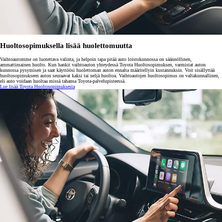
Huoltosopimuksella lisää huolettomuutta
Vaihtoautomme on luotettava valinta, ja helpoin tapa pitää auto loistokunnossa on säännöllinen,
ammattimainen huolto. Kun hankit vaihtoauton yhteydessä Toyota Huoltosopimuksen, varmistat auton
kunnossa pysymisen ja saat käyttöösi huolettoman auton ennalta määritellyin kustannuksin. Voit sisällyttää
huoltosopimukseen auton seuraavat kaksi tai neljä huoltoa. Vaihtoautojen huoltosopimus on valtakunnallinen,
eli auto voidaan huoltaa missä tahansa Toyota-palvelupisteessä.
Lue lisää Toyota Huoltosopimuksesta