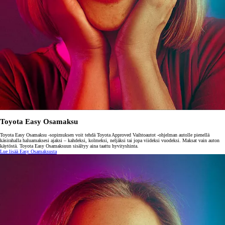
Toyota Easy Osamaksu
Toyota Easy Osamaksu -sopimuksen voit tehdä Toyota Approved Vaihtoautot -ohjelman autolle pienellä
käsirahalla haluamaksesi ajaksi – kahdeksi, kolmeksi, neljäksi tai jopa viideksi vuodeksi. Maksat vain auton
käytöstä. Toyota Easy Osamaksuun sisältyy aina taattu hyvityshinta.
Lue lisää Easy Osamaksusta