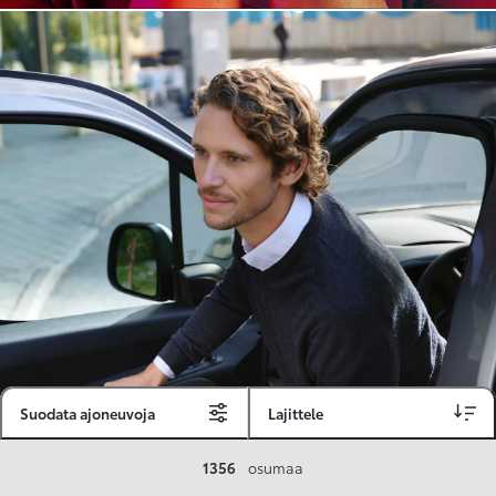
Suodata ajoneuvoja
Lajittele
Toyota Vakuutus
1356
osumaa
Toyota-asiakkaille räätälöity ja valmiiksi kilpailutettu Toyota Vakuutus on edullinen, monipuolinen ja kattava.
Se sisältää Täyskaskossa 80 %:n bonuksen ja voit hyödyntää liikennevakuutusbonuskertymäsi aina 80 %:iin