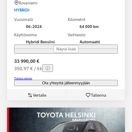
Rovaniemi
HYBRIDI
Vuosimalli
Kilometrit
06-2024
64 000 km
Käyttövoima
Vaihteisto
Hybridi Bensiini
Automaatti
Näytä lisää
33 990,00 €
350,97 € / kk
Tutustu autoon
Ota yhteyttä jälleenmyyjään
Vertaile
Tallenna