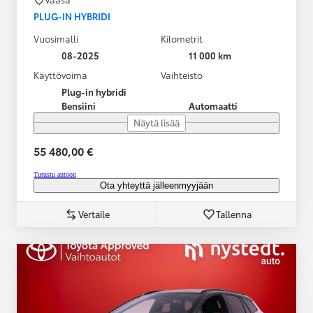
PLUG-IN HYBRIDI
Vuosimalli
Kilometrit
08-2025
11 000 km
Käyttövoima
Vaihteisto
Plug-in hybridi
Bensiini
Automaatti
Näytä lisää
55 480,00 €
Tutustu autoon
Ota yhteyttä jälleenmyyjään
Vertaile
Tallenna