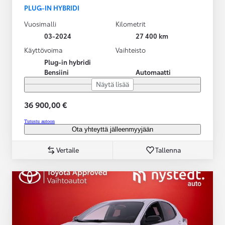
PLUG-IN HYBRIDI
Vuosimalli
Kilometrit
03-2024
27 400 km
Käyttövoima
Vaihteisto
Plug-in hybridi
Bensiini
Automaatti
Näytä lisää
36 900,00 €
Tutustu autoon
Ota yhteyttä jälleenmyyjään
Vertaile
Tallenna