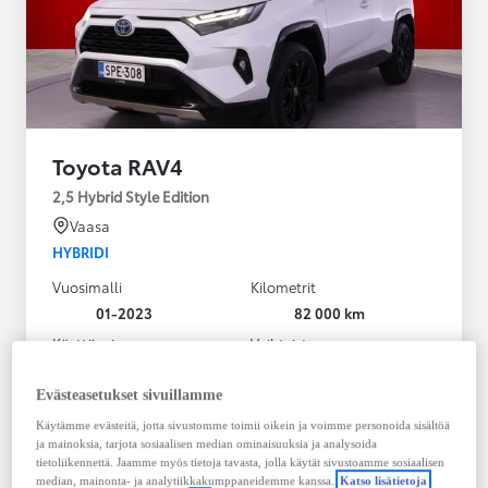
Toyota RAV4
2,5 Hybrid Style Edition
Vaasa
HYBRIDI
Vuosimalli
Kilometrit
01-2023
82 000 km
Käyttövoima
Vaihteisto
Hybridi Bensiini
Automaatti
Näytä lisää
Evästeasetukset sivuillamme
Käytämme evästeitä, jotta sivustomme toimii oikein ja voimme personoida sisältöä
38 900,00 €
ja mainoksia, tarjota sosiaalisen median ominaisuuksia ja analysoida
495,23 € / kk
tietoliikennettä. Jaamme myös tietoja tavasta, jolla käytät sivustoamme sosiaalisen
median, mainonta- ja analytiikkakumppaneidemme kanssa.
Katso lisätietoja