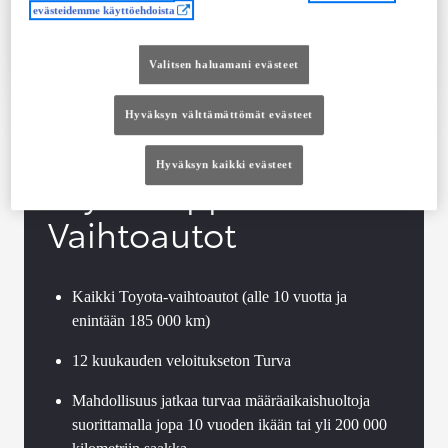
evästeidemme käyttöehdoista
Tutustu autoon
Ota yhteyttä jälleenmyyjään
Valitsen haluamani evästeet
Vertaile
Tallenna
Hyväksyn välttämättömät evästeet
Hyväksyn kaikki evästeet
Toyota Approved
Vaihtoautot
Kaikki Toyota-vaihtoautot (alle 10 vuotta ja
enintään 185 000 km)
12 kuukauden veloitukseton Turva
Mahdollisuus jatkaa turvaa määräaikaishuoltoja
suorittamalla jopa 10 vuoden ikään tai yli 200 000