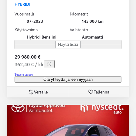
HYBRIDI
Vuosimalli
Kilometrit
07-2023
143 000 km
Käyttövoima
Vaihteisto
Hybridi Bensiini
Automaatti
Näytä lisää
29 980,00 €
362,40 € / kk
Tutustu autoon
Ota yhteyttä jälleenmyyjään
Vertaile
Tallenna