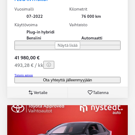
Vuosimalli
Kilometrit
07-2022
76 000 km
Käyttövoima
Vaihteisto
Plug-in hybridi
Bensiini
Automaatti
Näytä lisää
41 980,00 €
493,28 € / kk
Tutustu autoon
Ota yhteyttä jälleenmyyjään
Vertaile
Tallenna