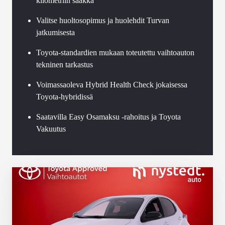
kilometriin saakka
Valitse huoltosopimus ja huolehdit Turvan
jatkumisesta
Toyota-standardien mukaan toteutettu vaihtoauton
tekninen tarkastus
Voimassaoleva Hybrid Health Check jokaisessa
Toyota-hybridissä
Saatavilla Easy Osamaksu -rahoitus ja Toyota
Vakuutus