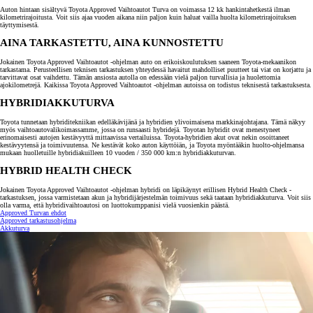
Auton hintaan sisältyvä Toyota Approved Vaihtoautot Turva on voimassa 12 kk hankintahetkestä ilman
kilometrirajoitusta. Voit siis ajaa vuoden aikana niin paljon kuin haluat vailla huolta kilometrirajoituksen
täyttymisestä.
AINA TARKASTETTU, AINA KUNNOSTETTU
Jokainen Toyota Approved Vaihtoautot -ohjelman auto on erikoiskoulutuksen saaneen Toyota-mekaanikon
tarkastama. Perusteellisen teknisen tarkastuksen yhteydessä havaitut mahdolliset puutteet tai viat on korjattu ja
tarvittavat osat vaihdettu. Tämän ansiosta autolla on edessään vielä paljon turvallisia ja huolettomia
ajokilometrejä. Kaikissa Toyota Approved Vaihtoautot -ohjelman autoissa on todistus teknisestä tarkastuksesta.
HYBRIDIAKKUTURVA
Toyota tunnetaan hybriditekniikan edelläkävijänä ja hybridien ylivoimaisena markkinajohtajana. Tämä näkyy
myös vaihtoautovalikoimassamme, jossa on runsaasti hybridejä. Toyotan hybridit ovat menestyneet
erinomaisesti autojen kestävyyttä mittaavissa vertailuissa. Toyota-hybridien akut ovat nekin osoittaneet
kestävyytensä ja toimivuutensa. Ne kestävät koko auton käyttöiän, ja Toyota myöntääkin huolto-ohjelmansa
mukaan huolletuille hybridiakuilleen 10 vuoden / 350 000 km:n hybridiakkuturvan.
HYBRID HEALTH CHECK
Jokainen Toyota Approved Vaihtoautot -ohjelman hybridi on läpikäynyt erillisen Hybrid Health Check -
tarkastuksen, jossa varmistetaan akun ja hybridijärjestelmän toimivuus sekä taataan hybridiakkuturva. Voit siis
olla varma, että hybridivaihtoautosi on luottokumppanisi vielä vuosienkin päästä.
Approved Turvan ehdot
Approved tarkastusohjelma
Akkuturva