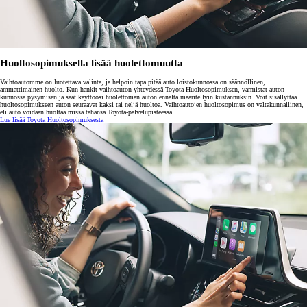
Huoltosopimuksella lisää huolettomuutta
Vaihtoautomme on luotettava valinta, ja helpoin tapa pitää auto loistokunnossa on säännöllinen,
ammattimainen huolto. Kun hankit vaihtoauton yhteydessä Toyota Huoltosopimuksen, varmistat auton
kunnossa pysymisen ja saat käyttöösi huolettoman auton ennalta määritellyin kustannuksin. Voit sisällyttää
huoltosopimukseen auton seuraavat kaksi tai neljä huoltoa. Vaihtoautojen huoltosopimus on valtakunnallinen,
eli auto voidaan huoltaa missä tahansa Toyota-palvelupisteessä.
Lue lisää Toyota Huoltosopimuksesta