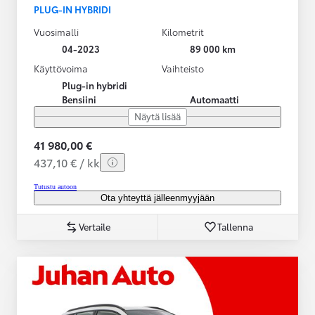
PLUG-IN HYBRIDI
Vuosimalli
Kilometrit
04-2023
89 000 km
Käyttövoima
Vaihteisto
Plug-in hybridi
Bensiini
Automaatti
Näytä lisää
41 980,00 €
437,10 € / kk
Tutustu autoon
Ota yhteyttä jälleenmyyjään
Vertaile
Tallenna