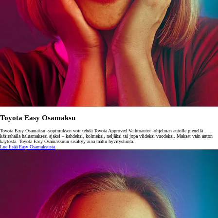
Toyota Easy Osamaksu
Toyota Easy Osamaksu -sopimuksen voit tehdä Toyota Approved Vaihtoautot -ohjelman autolle pienellä
käsirahalla haluamaksesi ajaksi – kahdeksi, kolmeksi, neljäksi tai jopa viideksi vuodeksi. Maksat vain auton
käytöstä. Toyota Easy Osamaksuun sisältyy aina taattu hyvityshinta.
Lue lisää Easy Osamaksusta