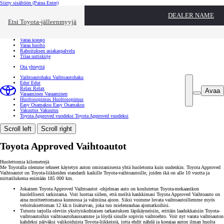
Siirry sisältöön
(Paina Enter)
Ota yhteyttä
DEALER NAME
Sulje
Etsi Toyota-jälleenmyyjä
Toyota palvelee
Etsi jälleenmyyjä
Varaa koeajo
Varaa huolto
Rahoituksen asiakaspalvelu
Tilaa uutiskirje
Ota yhteyttä
Vaihtoautohaku
Vaihtoautohaku
Edut
Edut
Relax
Relax
Avaa
Varaaminen
Varaaminen
Huoltosopimus
Huoltosopimus
Easy Osamaksu
Easy Osamaksu
Vakuutus
Vakuutus
Toyota Approved vuodeksi
Toyota Approved vuodeksi
Scroll left
Scroll right
Toyota Approved Vaihtoautot
Huolettomia kilometrejä
Me Toyotalla olemme tehneet käytetyn auton omistamisesta yhtä huoletonta kuin uudenkin. Toyota Approved
Vaihtoautot on Toyota-liikkeiden standardi kaikille Toyota-vaihtoautoille, joiden ikä on alle 10 vuotta ja
mittarilukema enintään 185 000 km.
Jokainen Toyota Approved Vaihtoautot -ohjelman auto on koulutetun Toyota-mekaanikon
huolellisesti tarkistama. Voit luottaa siihen, että meiltä hankkimasi Toyota Approved Vaihtoauto on
aina moitteettomassa kunnossa ja valmiina ajoon. Siksi voimme luvata vaihtoautoillemme myös
veloituksettoman 12 kk:n lisäturvan, joka tuo mielenrauhaa ajomatkoihisi.
Tutustu tarjolla oleviin yksityiskohtaisen tarkastuksen läpikäyneisiin, erittäin laadukkaisiin Toyota-
vaihtoautoihin vaihtoautohaussamme ja löydä sinulle sopivin vaihtoehto. Voit nyt varata vaihtoauton
kahdeksi päiväksi valikoiduista Toyota-liikkeistä, jotta ehdit nähdä ja koeajaa auton ilman huolta