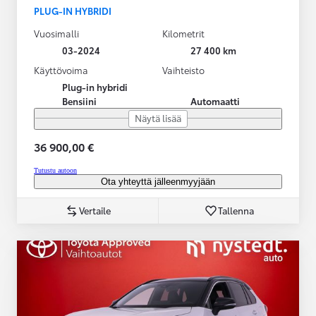
PLUG-IN HYBRIDI
Vuosimalli
Kilometrit
03-2024
27 400 km
Käyttövoima
Vaihteisto
Plug-in hybridi
Bensiini
Automaatti
Näytä lisää
36 900,00 €
Tutustu autoon
Ota yhteyttä jälleenmyyjään
Vertaile
Tallenna