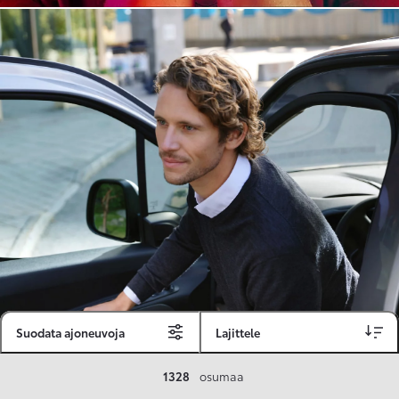
Suodata ajoneuvoja
Lajittele
Toyota Vakuutus
1328
osumaa
Toyota-asiakkaille räätälöity ja valmiiksi kilpailutettu Toyota Vakuutus on edullinen, monipuolinen ja kattava.
Se sisältää Täyskaskossa 80 %:n bonuksen ja voit hyödyntää liikennevakuutusbonuskertymäsi aina 80 %:iin