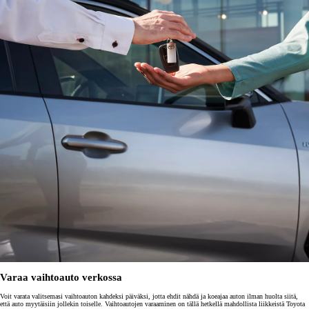
Varaa vaihtoauto verkossa
Voit varata valitsemasi vaihtoauton kahdeksi päiväksi, jotta ehdit nähdä ja koeajaa auton ilman huolta siitä,
että auto myytäisiin jollekin toiselle. Vaihtoautojen varaaminen on tällä hetkellä mahdollista liikkeistä Toyota