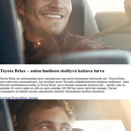
Toyota Relax – auton huoltoon sisältyvä kattava turva
Toyota Relax tuo mielenrauhaa auton omistamiseen jopa auton kymmeneen ikävuoteen asti. Toyota Relax -
turva aktivoituu automaattisesti, kun huollatat autosi Toyotalla määräaikaishuolto-ohjelman mukaisesti. Jatka
Toyotasi huollattamista meillä, ja Toyota Relax -turva uusitaan seuraavaan huoltoon asti – autolle, joka on
enintään 10 vuotta vanha tai jolla on ajettu enintään 185 000 km (ensin täyttyvän mukaan). Turvan
voimaantulo on kaikille turvaan oikeutetuille malleille veloitukseton huollon yhteydessä.
Lue lisää Toyota Relax -turvasta