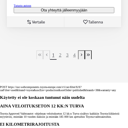
Tutustu autoon
Ota yhteyttä jälleenmyyjään
Vertaile
Tallenna
1
2
3
4
First Page
Previous page
Next page
Last Page
POST https://usc-webcomponents.toyota-europe.com/v1/car-filter/fi/fi?
carFilter=used&brand=toyota&uscEnv=production&sortOrder=published&brands=38&warranty=any
Käytetty ei ole koskaan tuntunut näin uudelta
AINA VELOITUKSETON 12 KK:N TURVA
Toyota Approved Vaihtoautot -ohjelman veloitukseton 12 kk:n Turva sisältyy kaikkiin Toyota-liikkeistä
myytäviin, enintään 10 vuoden ikäisiin ja enintään 185 000 km ajettuihin Toyota-vaihtoautoihin.
EI KILOMETRIRAJOITUSTA