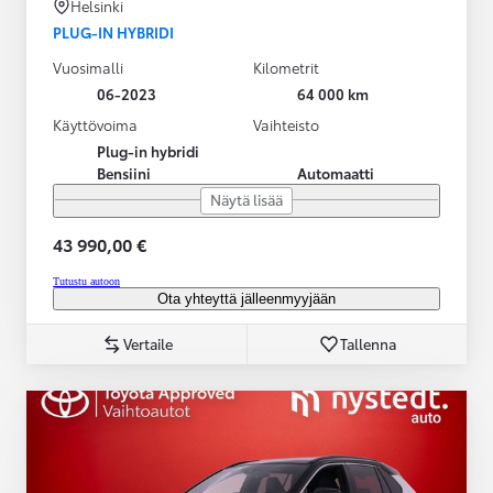
Helsinki
PLUG-IN HYBRIDI
Vuosimalli
Kilometrit
06-2023
64 000 km
Käyttövoima
Vaihteisto
Plug-in hybridi
Bensiini
Automaatti
Näytä lisää
43 990,00 €
Tutustu autoon
Ota yhteyttä jälleenmyyjään
Vertaile
Tallenna