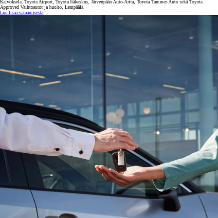
Kaivoksela, Toyota Airport, Toyota Itäkeskus, Järvenpään Auto-Arita, Toyota Tammer-Auto sekä Toyota
Approved Vaihtoautot ja huolto, Lempäälä.
Lue lisää varaamisesta