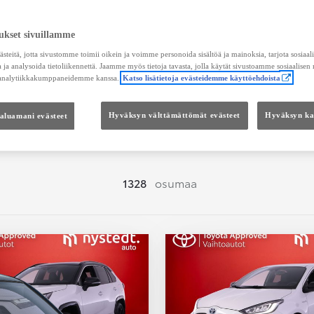
Hae vaihtoautoja
ukset sivuillamme
teitä, jotta sivustomme toimii oikein ja voimme personoida sisältöä ja mainoksia, tarjota sosiaa
 ja analysoida tietoliikennettä. Jaamme myös tietoja tavasta, jolla käytät sivustoamme sosiaalisen
 analytiikkakumppaneidemme kanssa.
Katso lisätietoja evästeidemme käyttöehdoista
Hinta
Kokonaishinta
haluamani evästeet
Hyväksyn välttämättömät evästeet
Hyväksyn kai
1328
osumaa