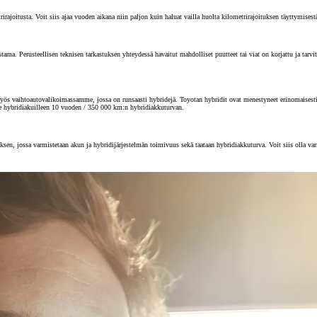
joitusta. Voit siis ajaa vuoden aikana niin paljon kuin haluat vailla huolta kilometrirajoituksen täyttymisest
 Perusteellisen teknisen tarkastuksen yhteydessä havaitut mahdolliset puutteet tai viat on korjattu ja tarvitta
s vaihtoautovalikoimassamme, jossa on runsaasti hybridejä. Toyotan hybridit ovat menestyneet erinomaisesti au
e hybridiakuilleen 10 vuoden / 350 000 km:n hybridiakkuturvan.
sen, jossa varmistetaan akun ja hybridijärjestelmän toimivuus sekä taataan hybridiakkuturva. Voit siis olla va