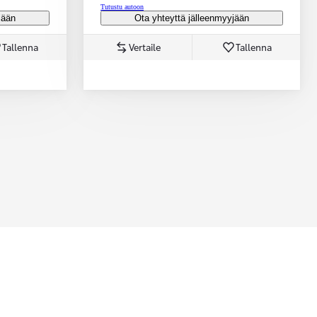
Tutustu autoon
jään
Ota yhteyttä jälleenmyyjään
Tallenna
Vertaile
Tallenna