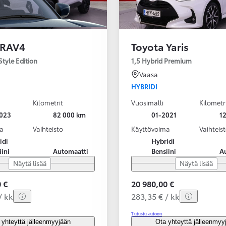
 RAV4
Toyota Yaris
Style Edition
1,5 Hybrid Premium
Vaasa
HYBRIDI
Kilometrit
Vuosimalli
Kilometr
023
82 000 km
01-2021
1
a
Vaihteisto
Käyttövoima
Vaihteis
idi
Hybridi
iini
Automaatti
Bensiini
A
Näytä lisää
Näytä lisää
 €
20 980,00 €
/ kk
283,35 € / kk
Tutustu autoon
 yhteyttä jälleenmyyjään
Ota yhteyttä jälleenmyy