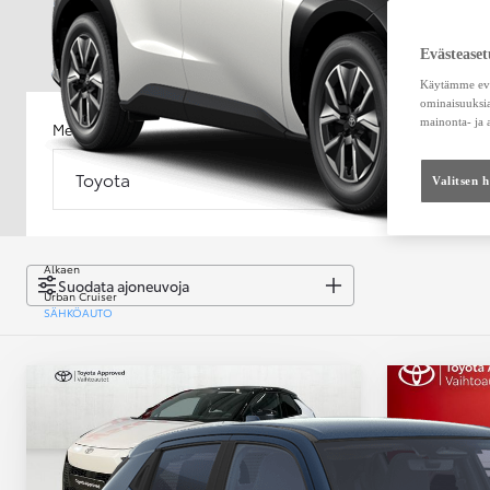
Evästeaset
Käytämme eväs
ominaisuuksia
mainonta- ja
Merkki
Malli
Toyota
Malli
Valitsen 
Alkaen
Suodata ajoneuvoja
Urban Cruiser
SÄHKÖAUTO