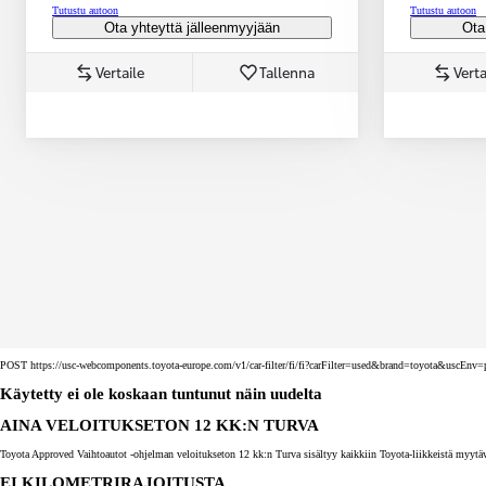
Tutustu autoon
Tutustu autoon
Ota yhteyttä jälleenmyyjään
Ota
Vertaile
Tallenna
Verta
Corolla Touring Sports
HYBRIDI
POST https://usc-webcomponents.toyota-europe.com/v1/car-filter/fi/fi?carFilter=used&brand=toyota&uscE
Käytetty ei ole koskaan tuntunut näin uudelta
AINA VELOITUKSETON 12 KK:N TURVA
Toyota Approved Vaihtoautot -ohjelman veloitukseton 12 kk:n Turva sisältyy kaikkiin Toyota-liikkeistä myytäv
EI KILOMETRIRAJOITUSTA