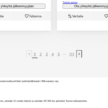
Tutustu autoon
 yhteyttä jälleenmyyjään
Ota yhteyttä jälleenmyy
ile
Tallenna
Vertaile
...
1
2
3
4
5
111
Previous page
Next page
nv=production&sortOrder=published&brands=38&warranty=any
iin, enintään 10 vuoden ikäisiin ja enintään 185 000 km ajettuihin Toyota-vaihtoautoihin.