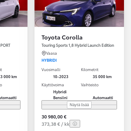
Toyota Corolla
 SPORT
Touring Sports 1,8 Hybrid Launch Edition
Vaasa
HYBRIDI
it
Vuosimalli
Kilometrit
43 000 km
10-2023
35 000 km
to
Käyttövoima
Vaihteisto
Hybridi
utomaatti
Bensiini
Automaatti
Näytä lisää
30 980,00 €
373,38 € / kk