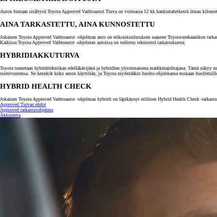
Auton hintaan sisältyvä Toyota Approved Vaihtoautot Turva on voimassa 12 kk hankintahetkestä ilman kilometrira
AINA TARKASTETTU, AINA KUNNOSTETTU
Jokainen Toyota Approved Vaihtoautot -ohjelman auto on erikoiskoulutuksen saaneen Toyota-mekaanikon tarkastama.
Kaikissa Toyota Approved Vaihtoautot -ohjelman autoissa on todistus teknisestä tarkastuksesta.
HYBRIDIAKKUTURVA
Toyota tunnetaan hybriditekniikan edelläkävijänä ja hybridien ylivoimaisena markkinajohtajana. Tämä näkyy myö
toimivuutensa. Ne kestävät koko auton käyttöiän, ja Toyota myöntääkin huolto-ohjelmansa mukaan huolletuill
HYBRID HEALTH CHECK
Jokainen Toyota Approved Vaihtoautot -ohjelman hybridi on läpikäynyt erillisen Hybrid Health Check -tarkastuk
Approved Turvan ehdot
Approved tarkastusohjelma
Akkuturva
Alkaen
tai kuukausierä
RAV4
LADATTAVA HYBRIDI