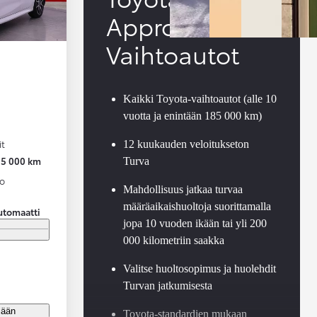
Approved
Vaihtoautot
Kaikki Toyota-vaihtoautot (alle 10
vuotta ja enintään 185 000 km)
it
12 kuukauden veloitukseton
25 000 km
Turva
to
Mahdollisuus jatkaa turvaa
määräaikaishuoltoja suorittamalla
utomaatti
jopa 10 vuoden ikään tai yli 200
000 kilometriin saakka
Valitse huoltosopimus ja huolehdit
Turvan jatkumisesta
jään
Toyota-standardien mukaan