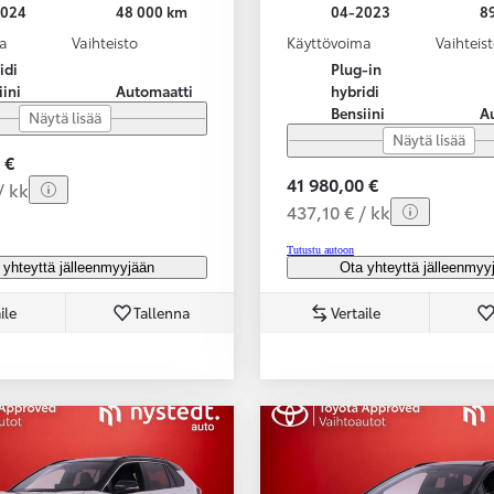
2024
48 000 km
04-2023
8
a
Vaihteisto
Käyttövoima
Vaihteis
idi
Plug-in
iini
Automaatti
hybridi
Bensiini
A
Näytä lisää
Näytä lisää
 €
41 980,00 €
/ kk
437,10 € / kk
Tutustu autoon
 yhteyttä jälleenmyyjään
Ota yhteyttä jälleenmyy
ile
Tallenna
Vertaile