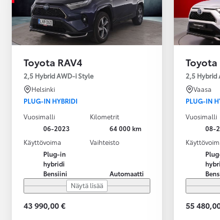
Toyota RAV4
Toyota
2,5 Hybrid AWD-i Style
2,5 Hybrid
Helsinki
Vaasa
PLUG-IN HYBRIDI
PLUG-IN H
Vuosimalli
Kilometrit
Vuosimalli
06-2023
64 000 km
08-
Käyttövoima
Vaihteisto
Käyttövoim
Plug-in
Plug
hybridi
hybr
Bensiini
Automaatti
Bens
Näytä lisää
43 990,00 €
55 480,00