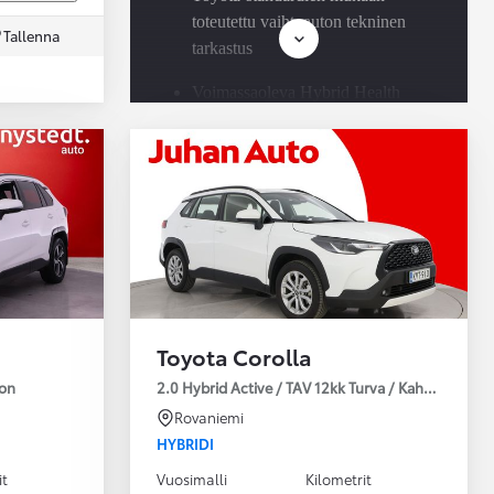
toteutettu vaihtoauton tekninen
Tallenna
tarkastus
Voimassaoleva Hybrid Health
Check jokaisessa Toyota-
hybridissä
Saatavilla Easy Osamaksu -
rahoitus ja Toyota Vakuutus
Toyota Corolla
ion
2.0 Hybrid Active / TAV 12kk Turva / Kahdet Renkaa
Rovaniemi
HYBRIDI
it
Vuosimalli
Kilometrit