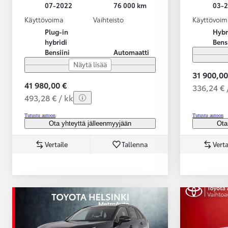
07-2022
76 000 km
03-
Käyttövoima
Vaihteisto
Käyttövoim
Plug-in
Hybr
hybridi
Bens
Bensiini
Automaatti
Näytä lisää
31 900,00
41 980,00 €
336,24 € 
493,28 € / kk
Tutustu autoon
Tutustu autoon
Ota yhteyttä jälleenmyyjään
Ota
Vertaile
Tallenna
Verta