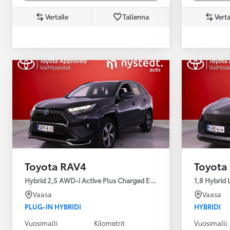
Vertaile
Tallenna
Verta
Yaris Cross
HYBRIDI
Tulossa pian
Toyota RAV4
Toyota
Hybrid 2,5 AWD-i Active Plus Charged Edition
1,8 Hybrid 
Vaasa
Vaasa
PLUG-IN HYBRIDI
HYBRIDI
Vuosimalli
Kilometrit
Vuosimalli