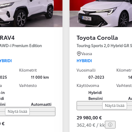
 RAV4
Toyota Corolla
 AWD-i Premium Edition
Touring Sports 2,0 Hybrid GR
Vaasa
YBRIDI
HYBRIDI
Kilometrit
Vuosimalli
Kilometr
2025
11 000 km
07-2023
1
a
Vaihteisto
Käyttövoima
Vaihteis
-in
Hybridi
idi
Bensiini
A
iini
Automaatti
Näytä lisää
Näytä lisää
29 980,00 €
 €
362,40 € / kk