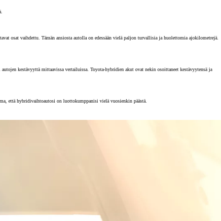
ä.
vat osat vaihdettu. Tämän ansiosta autolla on edessään vielä paljon turvallisia ja huolettomia ajokilometrejä.
tojen kestävyyttä mittaavissa vertailuissa. Toyota-hybridien akut ovat nekin osoittaneet kestävyytensä ja
rma, että hybridivaihtoautosi on luottokumppanisi vielä vuosienkin päästä.