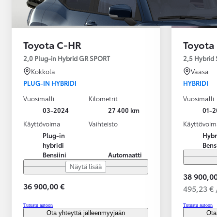
Toyota C-HR
Toyota
2,0 Plug-in Hybrid GR SPORT
2,5 Hybrid 
Kokkola
Vaasa
PLUG-IN HYBRIDI
HYBRIDI
Vuosimalli
Kilometrit
Vuosimalli
03-2024
27 400 km
01-2
Käyttövoima
Vaihteisto
Käyttövoim
Plug-in
Hybr
hybridi
Bens
Bensiini
Automaatti
Näytä lisää
38 900,00
36 900,00 €
495,23 € 
Alkaen
Tutustu autoon
Tutustu autoon
tai kuukausierä
Ota yhteyttä jälleenmyyjään
Ota