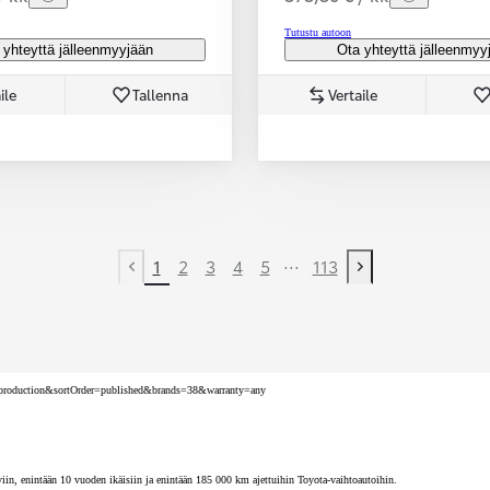
Tutustu autoon
 yhteyttä jälleenmyyjään
Ota yhteyttä jälleenmyy
ile
Tallenna
Vertaile
...
1
2
3
4
5
113
Previous page
Next page
nv=production&sortOrder=published&brands=38&warranty=any
iin, enintään 10 vuoden ikäisiin ja enintään 185 000 km ajettuihin Toyota-vaihtoautoihin.