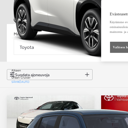
Evästeaset
Käytämme eväs
ominaisuuksia
mainonta- ja
Merkki
Malli
Toyota
Malli
Valitsen 
Alkaen
Suodata ajoneuvoja
Urban Cruiser
SÄHKÖAUTO