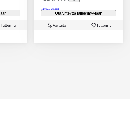
Tutustu autoon
jään
Ota yhteyttä jälleenmyyjään
Tallenna
Vertaile
Tallenna