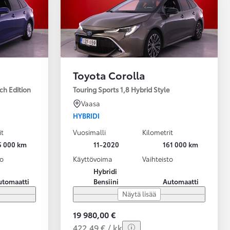
Toyota Corolla
ch Edition
Touring Sports 1,8 Hybrid Style
Vaasa
HYBRIDI
it
Vuosimalli
Kilometrit
5 000 km
11-2020
161 000 km
to
Käyttövoima
Vaihteisto
Hybridi
utomaatti
Bensiini
Automaatti
Näytä lisää
19 980,00 €
422,49 € / kk