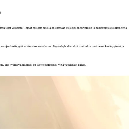
ä.
vat osat vaihdettu. Tämän ansiosta autolla on edessään vielä paljon turvallisia ja huolettomia ajokilometrejä.
tojen kestävyyttä mittaavissa vertailuissa. Toyota-hybridien akut ovat nekin osoittaneet kestävyytensä ja
rma, että hybridivaihtoautosi on luottokumppanisi vielä vuosienkin päästä.