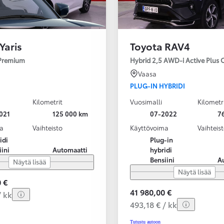
Yaris
Toyota RAV4
 Premium
Hybrid 2,5 AWD-i Active Plus 
Vaasa
PLUG-IN HYBRIDI
Kilometrit
Vuosimalli
Kilometr
021
125 000 km
07-2022
7
a
Vaihteisto
Käyttövoima
Vaihteis
idi
Plug-in
iini
Automaatti
hybridi
Bensiini
A
Näytä lisää
Näytä lisää
 €
41 980,00 €
/ kk
493,18 € / kk
Tutustu autoon