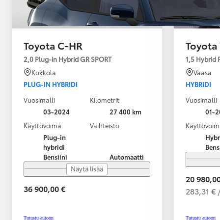
Toyota C-HR
Toyota 
2,0 Plug-in Hybrid GR SPORT
1,5 Hybrid
Kokkola
Vaasa
PLUG-IN HYBRIDI
HYBRIDI
Vuosimalli
Kilometrit
Vuosimalli
03-2024
27 400 km
01-2
Käyttövoima
Vaihteisto
Käyttövoim
Plug-in
Hybr
hybridi
Bens
Bensiini
Automaatti
Näytä lisää
20 980,00
36 900,00 €
283,31 € 
Alkaen
tai kuukausierä
Tutustu autoon
Tutustu autoon