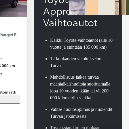
Approved
Vaihtoautot
Charged Edition
Kaikki Toyota-vaihtoautot (alle 10
vuotta ja enintään 185 000 km)
it
12 kuukauden veloitukseton
6 000 km
Turva
to
Mahdollisuus jatkaa turvaa
määräaikaishuoltoja suorittamalla
jopa 10 vuoden ikään tai yli 200
utomaatti
000 kilometriin saakka
Valitse huoltosopimus ja huolehdit
Turvan jatkumisesta
Toyota-standardien mukaan