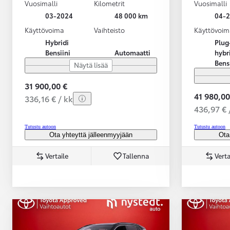
Vuosimalli
Kilometrit
Vuosimalli
03-2024
48 000 km
04-
Käyttövoima
Vaihteisto
Käyttövoim
Hybridi
Plug
Bensiini
Automaatti
hybr
Bens
Näytä lisää
31 900,00 €
41 980,00
336,16 € / kk
436,97 € 
Tutustu autoon
Tutustu autoon
Ota yhteyttä jälleenmyyjään
Ota
Vertaile
Tallenna
Verta