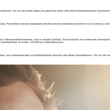
joitusta. Voit siis ajaa vuoden aikana niin paljon kuin haluat vailla huolta kilometrirajoituksen täyttymisest
 Perusteellisen teknisen tarkastuksen yhteydessä havaitut mahdolliset puutteet tai viat on korjattu ja tarvitta
s vaihtoautovalikoimassamme, jossa on runsaasti hybridejä. Toyotan hybridit ovat menestyneet erinomaisesti au
e hybridiakuilleen 10 vuoden / 350 000 km:n hybridiakkuturvan.
sen, jossa varmistetaan akun ja hybridijärjestelmän toimivuus sekä taataan hybridiakkuturva. Voit siis olla va