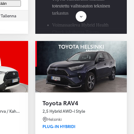
jään
toteutettu vaihtoauton tekninen
tarkastus
Tallenna
Voimassaoleva Hybrid Health
Check jokaisessa Toyota-
hybridissä
Saatavilla Easy Osamaksu -
rahoitus ja Toyota Vakuutus
Toyota RAV4
urva / Kahdet Renkaat / Huoltokirja / Moottorinlämmitin!
2,5 Hybrid AWD-i Style
Helsinki
PLUG-IN HYBRIDI