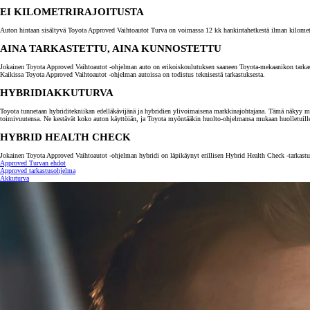
EI KILOMETRIRAJOITUSTA
Auton hintaan sisältyvä Toyota Approved Vaihtoautot Turva on voimassa 12 kk hankintahetkestä ilman kilometrira
AINA TARKASTETTU, AINA KUNNOSTETTU
Jokainen Toyota Approved Vaihtoautot -ohjelman auto on erikoiskoulutuksen saaneen Toyota-mekaanikon tarkastama.
Kaikissa Toyota Approved Vaihtoautot -ohjelman autoissa on todistus teknisestä tarkastuksesta.
HYBRIDIAKKUTURVA
Toyota tunnetaan hybriditekniikan edelläkävijänä ja hybridien ylivoimaisena markkinajohtajana. Tämä näkyy myö
toimivuutensa. Ne kestävät koko auton käyttöiän, ja Toyota myöntääkin huolto-ohjelmansa mukaan huolletuill
HYBRID HEALTH CHECK
Jokainen Toyota Approved Vaihtoautot -ohjelman hybridi on läpikäynyt erillisen Hybrid Health Check -tarkastuk
Approved Turvan ehdot
Alkaen
Approved tarkastusohjelma
tai kuukausierä
Akkuturva
RAV4
LADATTAVA HYBRIDI