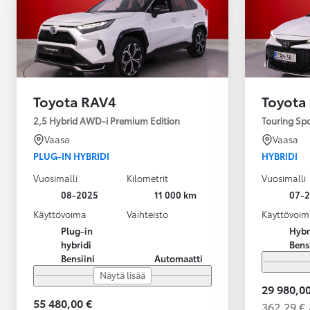
Toyota RAV4
Toyota
2,5 Hybrid AWD-i Premium Edition
Touring Sp
Vaasa
Vaasa
PLUG-IN HYBRIDI
HYBRIDI
Vuosimalli
Kilometrit
Vuosimalli
08-2025
11 000 km
07-
Käyttövoima
Vaihteisto
Käyttövoim
Plug-in
Hybr
hybridi
Bens
Bensiini
Automaatti
Näytä lisää
29 980,00
55 480,00 €
362,29 € 