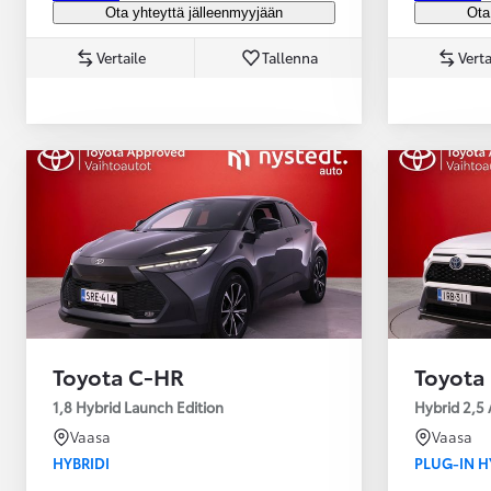
Ota yhteyttä jälleenmyyjään
Ota
Vertaile
Tallenna
Verta
Yaris Cross
HYBRIDI
Tulossa pian
Toyota C-HR
Toyota
1,8 Hybrid Launch Edition
Hybrid 2,5 
Vaasa
Vaasa
HYBRIDI
PLUG-IN H