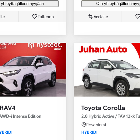
 yhteyttä jälleenmyyjään
Ota yhteyttä jälleenmyy
ile
Tallenna
Vertaile
 RAV4
Toyota Corolla
AWD-i Intense Edition
2.0 Hybrid Active / TAV 12kk T
Rovaniemi
YBRIDI
HYBRIDI