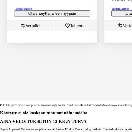
Tutustu autoon
Tutustu autoon
Ota yhteyttä jälleenmyyjään
Ota
Vertaile
Tallenna
Verta
Corolla Touring Sports
HYBRIDI
POST https://usc-webcomponents.toyota-europe.com/v1/car-filter/fi/fi?carFilter=used&brand=toyota&uscE
Käytetty ei ole koskaan tuntunut näin uudelta
AINA VELOITUKSETON 12 KK:N TURVA
Toyota Approved Vaihtoautot -ohjelman veloitukseton 12 kk:n Turva sisältyy kaikkiin Toyota-liikkeistä myytäv