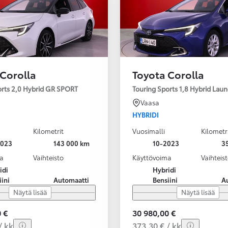
 Corolla
Toyota Corolla
orts 2,0 Hybrid GR SPORT
Touring Sports 1,8 Hybrid Laun
Vaasa
HYBRIDI
Kilometrit
Vuosimalli
Kilometr
2023
143 000 km
10-2023
3
a
Vaihteisto
Käyttövoima
Vaihteis
idi
Hybridi
iini
Automaatti
Bensiini
A
Näytä lisää
Näytä lisää
 €
30 980,00 €
/ kk
373,30 € / kk