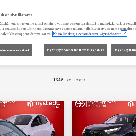
Hae vaihtoautoja
ukset sivuillamme
teitä, jotta sivustomme toimii oikein ja voimme personoida sisältöä ja mainoksia, tarjota sosiaa
 ja analysoida tietoliikennettä. Jaamme myös tietoja tavasta, jolla käytät sivustoamme sosiaalisen
 analytiikkakumppaneidemme kanssa.
Katso lisätietoja evästeidemme käyttöehdoista
Hinta
Kokonaishinta
haluamani evästeet
Hyväksyn välttämättömät evästeet
Hyväksyn kai
1346
osumaa