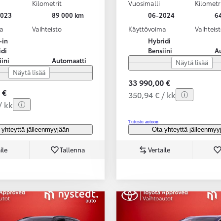
Kilometrit
Vuosimalli
Kilometr
2023
89 000 km
06-2024
6
a
Vaihteisto
Käyttövoima
Vaihteis
-in
Hybridi
idi
Bensiini
A
iini
Automaatti
Näytä lisää
Näytä lisää
33 990,00 €
 €
350,94 € / kk
/ kk
Tutustu autoon
 yhteyttä jälleenmyyjään
Ota yhteyttä jälleenmyy
ile
Tallenna
Vertaile