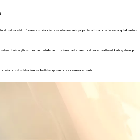
ä.
vat osat vaihdettu. Tämän ansiosta autolla on edessään vielä paljon turvallisia ja huolettomia ajokilometrejä.
tojen kestävyyttä mittaavissa vertailuissa. Toyota-hybridien akut ovat nekin osoittaneet kestävyytensä ja
rma, että hybridivaihtoautosi on luottokumppanisi vielä vuosienkin päästä.