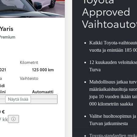
Approved
Vaihtoauto
Yaris
 Premium
Kaikki Toyota-vaihtoauto
vuotta ja enintään 185 
Kilometrit
12 kuukauden veloituks
021
125 000 km
Turva
a
Vaihteisto
Mahdollisuus jatkaa turv
idi
määräaikaishuoltoja suor
iini
Automaatti
jopa 10 vuoden ikään tai
Näytä lisää
000 kilometriin saakka
 €
Valitse huoltosopimus ja
/ kk
Turvan jatkumisesta
Toyota-standardien muk