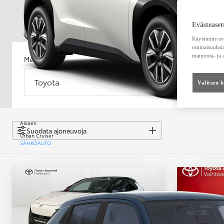
Evästeaset
Käytämme eväs
ominaisuuksia
mainonta- ja
Merkki
Malli
Toyota
Malli
Valitsen 
Alkaen
Suodata ajoneuvoja
Urban Cruiser
SÄHKÖAUTO