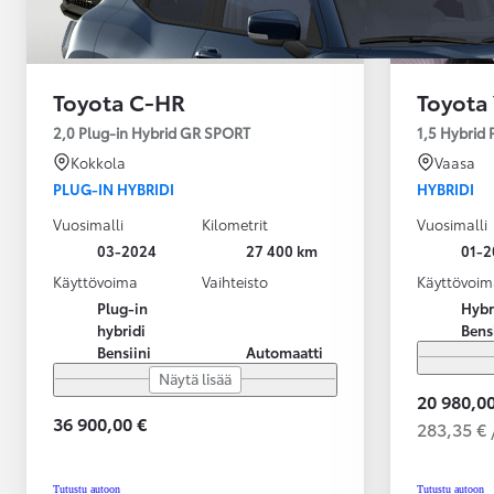
Toyota C-HR
Toyota 
2,0 Plug-in Hybrid GR SPORT
1,5 Hybrid
Kokkola
Vaasa
PLUG-IN HYBRIDI
HYBRIDI
Vuosimalli
Kilometrit
Vuosimalli
03-2024
27 400 km
01-2
Käyttövoima
Vaihteisto
Käyttövoim
Plug-in
Hybr
hybridi
Bens
Bensiini
Automaatti
Näytä lisää
20 980,00
36 900,00 €
283,35 € 
Alkaen
tai kuukausierä
Tutustu autoon
Tutustu autoon