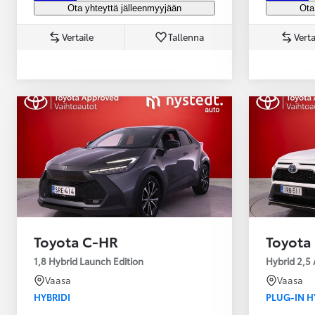
Ota yhteyttä jälleenmyyjään
Ota
Vertaile
Tallenna
Verta
Yaris Cross
HYBRIDI
Tulossa pian
Toyota C-HR
Toyota
1,8 Hybrid Launch Edition
Hybrid 2,5 
Vaasa
Vaasa
HYBRIDI
PLUG-IN H