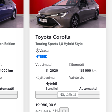
Toyota Corolla
ch Edition
Touring Sports 1,8 Hybrid Style
Vaasa
HYBRIDI
it
Vuosimalli
Kilometrit
5 000 km
11-2020
161 000 km
to
Käyttövoima
Vaihteisto
Hybridi
utomaatti
Bensiini
Automaatti
Näytä lisää
19 980,00 €
422,49 € / kk