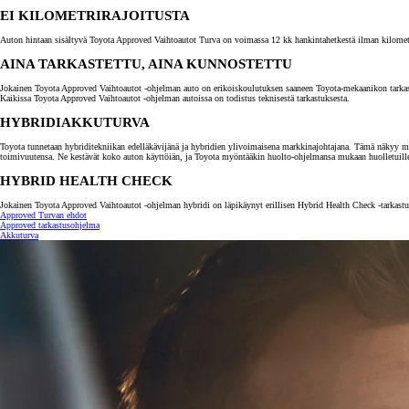
EI KILOMETRIRAJOITUSTA
Auton hintaan sisältyvä Toyota Approved Vaihtoautot Turva on voimassa 12 kk hankintahetkestä ilman kilometrira
AINA TARKASTETTU, AINA KUNNOSTETTU
Jokainen Toyota Approved Vaihtoautot -ohjelman auto on erikoiskoulutuksen saaneen Toyota-mekaanikon tarkastama.
Kaikissa Toyota Approved Vaihtoautot -ohjelman autoissa on todistus teknisestä tarkastuksesta.
HYBRIDIAKKUTURVA
Toyota tunnetaan hybriditekniikan edelläkävijänä ja hybridien ylivoimaisena markkinajohtajana. Tämä näkyy myö
toimivuutensa. Ne kestävät koko auton käyttöiän, ja Toyota myöntääkin huolto-ohjelmansa mukaan huolletuill
HYBRID HEALTH CHECK
Jokainen Toyota Approved Vaihtoautot -ohjelman hybridi on läpikäynyt erillisen Hybrid Health Check -tarkastuk
Approved Turvan ehdot
Alkaen
Approved tarkastusohjelma
tai kuukausierä
Akkuturva
RAV4
LADATTAVA HYBRIDI