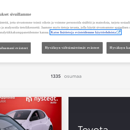
Hae vaihtoautoja
ukset sivuillamme
teitä, jotta sivustomme toimii oikein ja voimme personoida sisältöä ja mainoksia, tarjota sosiaa
 ja analysoida tietoliikennettä. Jaamme myös tietoja tavasta, jolla käytät sivustoamme sosiaalisen
 analytiikkakumppaneidemme kanssa.
Katso lisätietoja evästeidemme käyttöehdoista
Hinta
Kokonaishinta
haluamani evästeet
Hyväksyn välttämättömät evästeet
Hyväksyn kai
1335
osumaa
Toyota