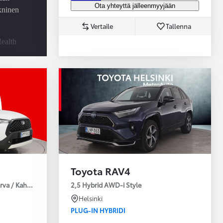
Ota yhteyttä jälleenmyyjään
ekninen
Vertaile
Tallenna
ealth
-
u -
utus
Toyota RAV4
urva / Kahdet Renkaat / Huoltokirja / Moottorinlämmitin!
2,5 Hybrid AWD-i Style
Helsinki
PLUG-IN HYBRIDI