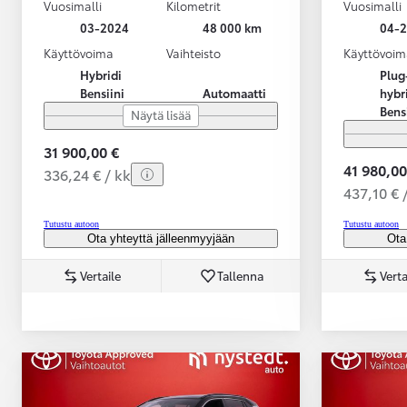
Vuosimalli
Kilometrit
Vuosimalli
03-2024
48 000 km
04-
Käyttövoima
Vaihteisto
Käyttövoim
Hybridi
Plug
Bensiini
Automaatti
hybr
Bens
Näytä lisää
31 900,00 €
41 980,00
336,24 € / kk
437,10 € 
Tutustu autoon
Tutustu autoon
Ota yhteyttä jälleenmyyjään
Ota
Vertaile
Tallenna
Verta