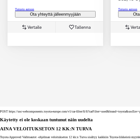
Tutustu autoon
Tutustu autoon
Ota yhteyttä jälleenmyyjään
Ota
Vertaile
Tallenna
Verta
Corolla Touring Sports
HYBRIDI
POST https://usc-webcomponents.toyota-europe.com/v1/car-filter/fi/fi?carFilter=used&brand=toyota&uscE
Käytetty ei ole koskaan tuntunut näin uudelta
AINA VELOITUKSETON 12 KK:N TURVA
Toyota Approved Vaihtoautot -ohjelman veloitukseton 12 kk:n Turva sisältyy kaikkiin Toyota-liikkeistä myytäv