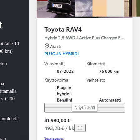
t
Toyota RAV4
Hybrid 2,5 AWD-i Active Plus Charged Edition
t (alle 10
Vaasa
000 km)
PLUG-IN HYBRIDI
Vuosimalli
Kilometrit
eton
07-2022
76 000 km
Käyttövoima
Vaihteisto
aa
Plug-in
ittamalla
hybridi
 yli 200
Bensiini
Automaatti
Näytä lisää
 huolehdit
41 980,00 €
493,28 € / kk
aan
Tutustu autoon