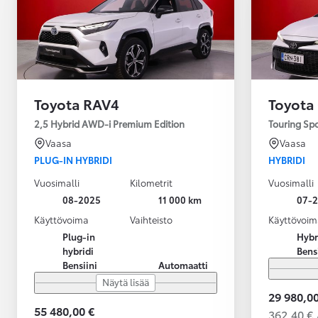
Toyota RAV4
Toyota
2,5 Hybrid AWD-i Premium Edition
Touring Sp
Vaasa
Vaasa
PLUG-IN HYBRIDI
HYBRIDI
Vuosimalli
Kilometrit
Vuosimalli
08-2025
11 000 km
07-
Käyttövoima
Vaihteisto
Käyttövoim
Plug-in
Hybr
hybridi
Bens
Bensiini
Automaatti
Näytä lisää
29 980,00
55 480,00 €
362,40 € 