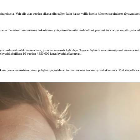
joitusta. Voit siis ajaa vuoden aikana niin paljon kuin haluat vailla huolta kilometrirajoituksen täyttymisest
 Perusteellisen teknisen tarkastuksen yhteydessä havaitut mahdolliset puutteet tai viat on korjattu ja tarvitta
s vaihtoautovalikoimassamme, jossa on runsaasti hybridejä. Toyotan hybridit ovat menestyneet erinomaisesti au
e hybridiakuilleen 10 vuoden / 350 000 km:n hybridiakkuturvan.
sen, jossa varmistetaan akun ja hybridijärjestelmän toimivuus sekä taataan hybridiakkuturva. Voit siis olla va