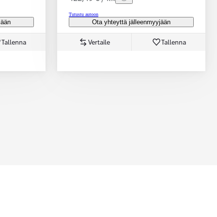
Tutustu autoon
jään
Ota yhteyttä jälleenmyyjään
Tallenna
Vertaile
Tallenna