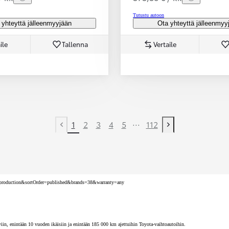
Tutustu autoon
 yhteyttä jälleenmyyjään
Ota yhteyttä jälleenmyy
ile
Tallenna
Vertaile
...
1
2
3
4
5
112
Previous page
Next page
nv=production&sortOrder=published&brands=38&warranty=any
iin, enintään 10 vuoden ikäisiin ja enintään 185 000 km ajettuihin Toyota-vaihtoautoihin.