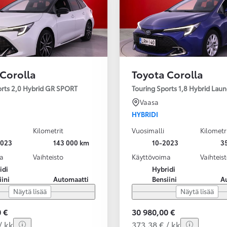
 Corolla
Toyota Corolla
orts 2,0 Hybrid GR SPORT
Touring Sports 1,8 Hybrid Laun
Vaasa
HYBRIDI
Kilometrit
Vuosimalli
Kilometr
2023
143 000 km
10-2023
3
a
Vaihteisto
Käyttövoima
Vaihteis
idi
Hybridi
iini
Automaatti
Bensiini
A
Näytä lisää
Näytä lisää
 €
30 980,00 €
/ kk
373,38 € / kk