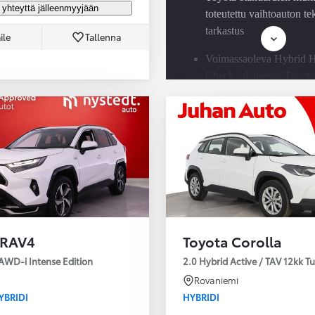
 yhteyttä jälleenmyyjään
toteutettu vaihtoauton t
tarkastus
ile
Tallenna
Voimassaoleva Hybrid H
Check jokaisessa Toyota
hybridissä
Saatavilla Easy Osamaks
rahoitus ja Toyota Vaku
 RAV4
Toyota Corolla
AWD-i Intense Edition
2.0 Hybrid Active / TAV 12kk T
Rovaniemi
YBRIDI
HYBRIDI