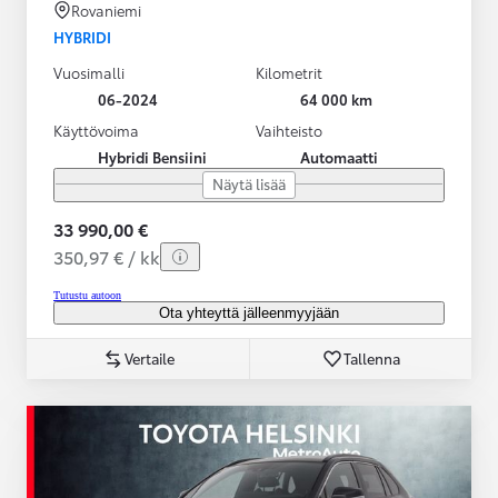
Rovaniemi
HYBRIDI
Vuosimalli
Kilometrit
06-2024
64 000 km
Käyttövoima
Vaihteisto
Hybridi Bensiini
Automaatti
Näytä lisää
33 990,00 €
350,97 € / kk
Tutustu autoon
Ota yhteyttä jälleenmyyjään
Vertaile
Tallenna