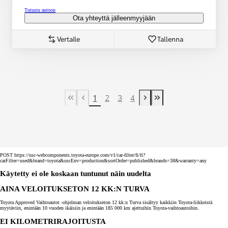
Tutustu autoon
Ota yhteyttä jälleenmyyjään
Vertaile
Tallenna
1
2
3
4
First Page
Previous page
Next page
Last Page
POST https://usc-webcomponents.toyota-europe.com/v1/car-filter/fi/fi?
carFilter=used&brand=toyota&uscEnv=production&sortOrder=published&brands=38&warranty=any
Käytetty ei ole koskaan tuntunut näin uudelta
AINA VELOITUKSETON 12 KK:N TURVA
Toyota Approved Vaihtoautot -ohjelman veloitukseton 12 kk:n Turva sisältyy kaikkiin Toyota-liikkeistä
myytäviin, enintään 10 vuoden ikäisiin ja enintään 185 000 km ajettuihin Toyota-vaihtoautoihin.
EI KILOMETRIRAJOITUSTA