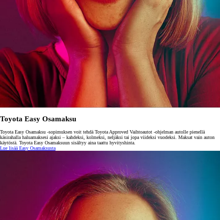
Toyota Easy Osamaksu
Toyota Easy Osamaksu -sopimuksen voit tehdä Toyota Approved Vaihtoautot -ohjelman autolle pienellä
käsirahalla haluamaksesi ajaksi – kahdeksi, kolmeksi, neljäksi tai jopa viideksi vuodeksi. Maksat vain auton
käytöstä. Toyota Easy Osamaksuun sisältyy aina taattu hyvityshinta.
Lue lisää Easy Osamaksusta