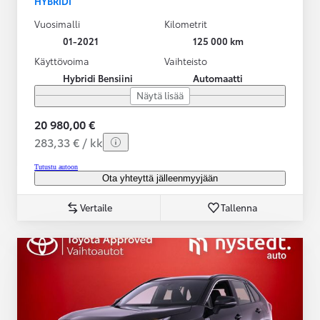
HYBRIDI
Vuosimalli
Kilometrit
01-2021
125 000 km
Käyttövoima
Vaihteisto
Hybridi Bensiini
Automaatti
Näytä lisää
20 980,00 €
283,33 € / kk
Tutustu autoon
Ota yhteyttä jälleenmyyjään
Vertaile
Tallenna