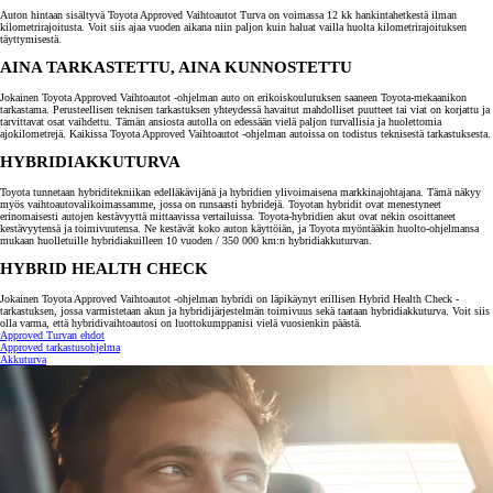
Auton hintaan sisältyvä Toyota Approved Vaihtoautot Turva on voimassa 12 kk hankintahetkestä ilman
kilometrirajoitusta. Voit siis ajaa vuoden aikana niin paljon kuin haluat vailla huolta kilometrirajoituksen
täyttymisestä.
AINA TARKASTETTU, AINA KUNNOSTETTU
Jokainen Toyota Approved Vaihtoautot -ohjelman auto on erikoiskoulutuksen saaneen Toyota-mekaanikon
tarkastama. Perusteellisen teknisen tarkastuksen yhteydessä havaitut mahdolliset puutteet tai viat on korjattu ja
tarvittavat osat vaihdettu. Tämän ansiosta autolla on edessään vielä paljon turvallisia ja huolettomia
ajokilometrejä. Kaikissa Toyota Approved Vaihtoautot -ohjelman autoissa on todistus teknisestä tarkastuksesta.
HYBRIDIAKKUTURVA
Toyota tunnetaan hybriditekniikan edelläkävijänä ja hybridien ylivoimaisena markkinajohtajana. Tämä näkyy
myös vaihtoautovalikoimassamme, jossa on runsaasti hybridejä. Toyotan hybridit ovat menestyneet
erinomaisesti autojen kestävyyttä mittaavissa vertailuissa. Toyota-hybridien akut ovat nekin osoittaneet
kestävyytensä ja toimivuutensa. Ne kestävät koko auton käyttöiän, ja Toyota myöntääkin huolto-ohjelmansa
mukaan huolletuille hybridiakuilleen 10 vuoden / 350 000 km:n hybridiakkuturvan.
HYBRID HEALTH CHECK
Jokainen Toyota Approved Vaihtoautot -ohjelman hybridi on läpikäynyt erillisen Hybrid Health Check -
tarkastuksen, jossa varmistetaan akun ja hybridijärjestelmän toimivuus sekä taataan hybridiakkuturva. Voit siis
olla varma, että hybridivaihtoautosi on luottokumppanisi vielä vuosienkin päästä.
Approved Turvan ehdot
Approved tarkastusohjelma
Akkuturva