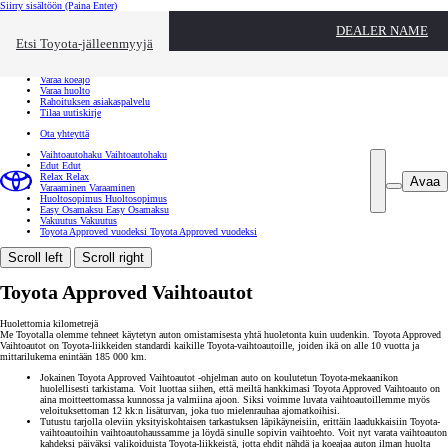
Siirry sisältöön
(Paina Enter)
Ota yhteyttä
DEALER NAME
Sulje
Etsi Toyota-jälleenmyyjä
Toyota palvelee
Etsi jälleenmyyjä
Varaa koeajo
Varaa huolto
Rahoituksen asiakaspalvelu
Tilaa uutiskirje
Ota yhteyttä
Vaihtoautohaku
Vaihtoautohaku
Edut
Edut
Relax
Relax
Avaa
Varaaminen
Varaaminen
Huoltosopimus
Huoltosopimus
Easy Osamaksu
Easy Osamaksu
Vakuutus
Vakuutus
Toyota Approved vuodeksi
Toyota Approved vuodeksi
Scroll left
Scroll right
Toyota Approved Vaihtoautot
Huolettomia kilometrejä
Me Toyotalla olemme tehneet käytetyn auton omistamisesta yhtä huoletonta kuin uudenkin. Toyota Approved
Vaihtoautot on Toyota-liikkeiden standardi kaikille Toyota-vaihtoautoille, joiden ikä on alle 10 vuotta ja
mittarilukema enintään 185 000 km.
Jokainen Toyota Approved Vaihtoautot -ohjelman auto on koulutetun Toyota-mekaanikon
huolellisesti tarkistama. Voit luottaa siihen, että meiltä hankkimasi Toyota Approved Vaihtoauto on
aina moitteettomassa kunnossa ja valmiina ajoon. Siksi voimme luvata vaihtoautoillemme myös
veloituksettoman 12 kk:n lisäturvan, joka tuo mielenrauhaa ajomatkoihisi.
Tutustu tarjolla oleviin yksityiskohtaisen tarkastuksen läpikäyneisiin, erittäin laadukkaisiin Toyota-
vaihtoautoihin vaihtoautohaussamme ja löydä sinulle sopivin vaihtoehto. Voit nyt varata vaihtoauton
kahdeksi päiväksi valikoiduista Toyota-liikkeistä, jotta ehdit nähdä ja koeajaa auton ilman huolta