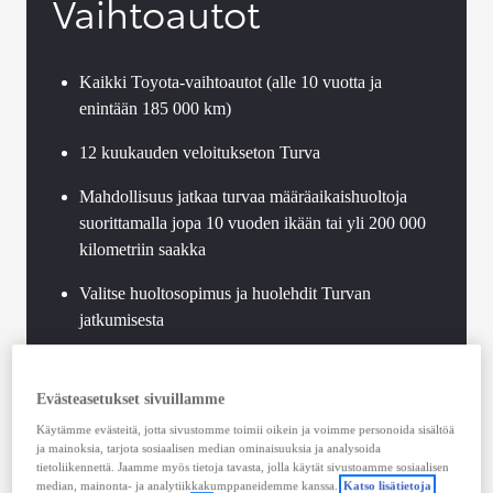
Vaihtoautot
Kaikki Toyota-vaihtoautot (alle 10 vuotta ja
enintään 185 000 km)
12 kuukauden veloitukseton Turva
Mahdollisuus jatkaa turvaa määräaikaishuoltoja
suorittamalla jopa 10 vuoden ikään tai yli 200 000
kilometriin saakka
Valitse huoltosopimus ja huolehdit Turvan
jatkumisesta
Toyota-standardien mukaan toteutettu vaihtoauton
tekninen tarkastus
Evästeasetukset sivuillamme
Käytämme evästeitä, jotta sivustomme toimii oikein ja voimme personoida sisältöä
Voimassaoleva Hybrid Health Check jokaisessa
ja mainoksia, tarjota sosiaalisen median ominaisuuksia ja analysoida
Toyota-hybridissä
tietoliikennettä. Jaamme myös tietoja tavasta, jolla käytät sivustoamme sosiaalisen
median, mainonta- ja analytiikkakumppaneidemme kanssa.
Katso lisätietoja