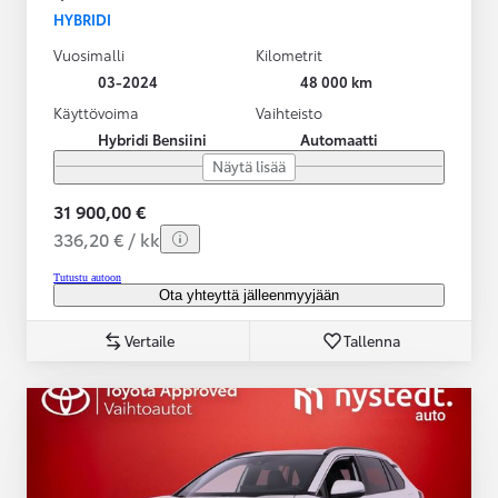
HYBRIDI
Vuosimalli
Kilometrit
03-2024
48 000 km
Käyttövoima
Vaihteisto
Hybridi Bensiini
Automaatti
Näytä lisää
31 900,00 €
336,20 € / kk
Tutustu autoon
Ota yhteyttä jälleenmyyjään
Vertaile
Tallenna