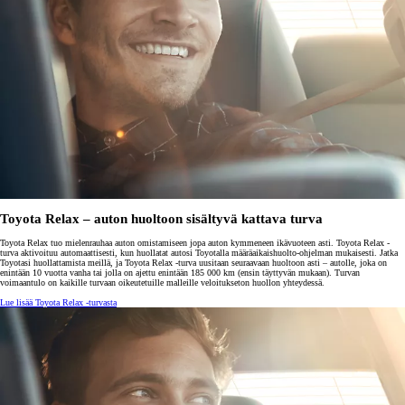
Toyota Relax – auton huoltoon sisältyvä kattava turva
Toyota Relax tuo mielenrauhaa auton omistamiseen jopa auton kymmeneen ikävuoteen asti. Toyota Relax -
turva aktivoituu automaattisesti, kun huollatat autosi Toyotalla määräaikaishuolto-ohjelman mukaisesti. Jatka
Toyotasi huollattamista meillä, ja Toyota Relax -turva uusitaan seuraavaan huoltoon asti – autolle, joka on
enintään 10 vuotta vanha tai jolla on ajettu enintään 185 000 km (ensin täyttyvän mukaan). Turvan
voimaantulo on kaikille turvaan oikeutetuille malleille veloitukseton huollon yhteydessä.
Lue lisää Toyota Relax -turvasta