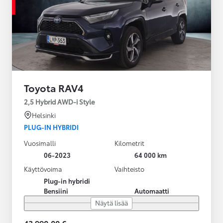
Toyota RAV4
2,5 Hybrid AWD-i Style
Helsinki
PLUG-IN HYBRIDI
Vuosimalli
Kilometrit
06-2023
64 000 km
Käyttövoima
Vaihteisto
Plug-in hybridi
Bensiini
Automaatti
Näytä lisää
43 990,00 €