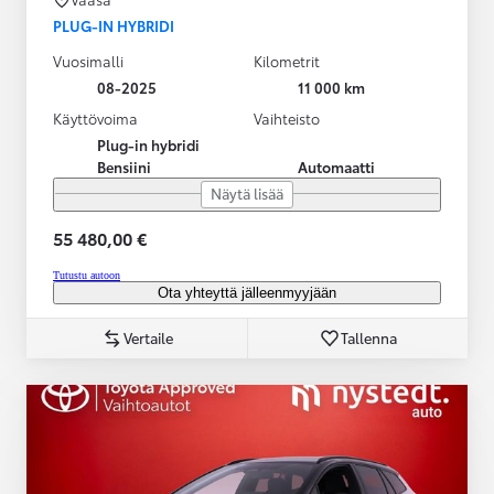
PLUG-IN HYBRIDI
Vuosimalli
Kilometrit
08-2025
11 000 km
Käyttövoima
Vaihteisto
Plug-in hybridi
Bensiini
Automaatti
Näytä lisää
55 480,00 €
Tutustu autoon
Ota yhteyttä jälleenmyyjään
Vertaile
Tallenna