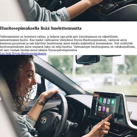
Huoltosopimuksella lisää huolettomuutta
Vaihtoautomme on luotettava valinta, ja helpoin tapa pitää auto loistokunnossa on säännöllinen,
ammattimainen huolto. Kun hankit vaihtoauton yhteydessä Toyota Huoltosopimuksen, varmistat auton
kunnossa pysymisen ja saat käyttöösi huolettoman auton ennalta määritellyin kustannuksin. Voit sisällyttää
huoltosopimukseen auton seuraavat kaksi tai neljä huoltoa. Vaihtoautojen huoltosopimus on valtakunnallinen,
eli auto voidaan huoltaa missä tahansa Toyota-palvelupisteessä.
Lue lisää Toyota Huoltosopimuksesta