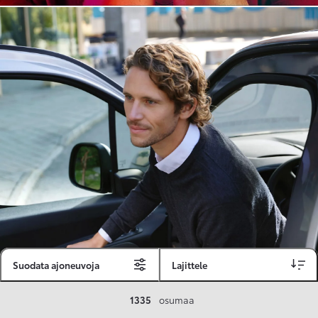
Suodata ajoneuvoja
Lajittele
Toyota Vakuutus
1335
osumaa
Toyota-asiakkaille räätälöity ja valmiiksi kilpailutettu Toyota Vakuutus on edullinen, monipuolinen ja kattava.
Se sisältää Täyskaskossa 80 %:n bonuksen ja voit hyödyntää liikennevakuutusbonuskertymäsi aina 80 %:iin