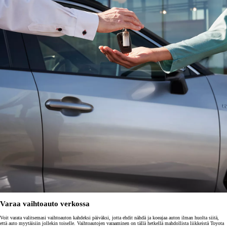
Varaa vaihtoauto verkossa
Voit varata valitsemasi vaihtoauton kahdeksi päiväksi, jotta ehdit nähdä ja koeajaa auton ilman huolta siitä,
että auto myytäisiin jollekin toiselle. Vaihtoautojen varaaminen on tällä hetkellä mahdollista liikkeistä Toyota