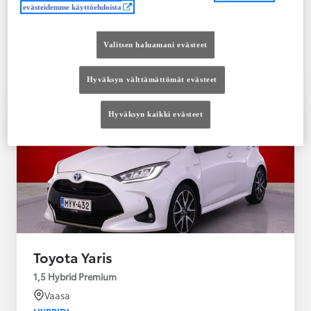
Saatavilla Easy Osamaksu -rahoitus ja Toyota
evästeidemme käyttöehdoista
Vakuutus
Valitsen haluamani evästeet
Hyväksyn välttämättömät evästeet
Hyväksyn kaikki evästeet
Toyota Yaris
1,5 Hybrid Premium
Vaasa