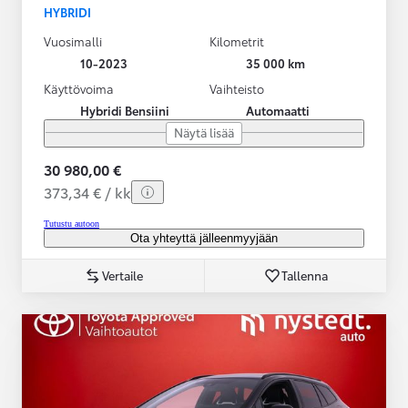
HYBRIDI
Vuosimalli
Kilometrit
10-2023
35 000 km
Käyttövoima
Vaihteisto
Hybridi Bensiini
Automaatti
Näytä lisää
30 980,00 €
373,34 € / kk
Tutustu autoon
Ota yhteyttä jälleenmyyjään
Vertaile
Tallenna