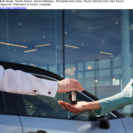
Kaivoksela, Toyota Airport, Toyota Itäkeskus, Järvenpään Auto-Arita, Toyota Tammer-Auto sekä Toyota
Approved Vaihtoautot ja huolto, Lempäälä.
Lue lisää varaamisesta