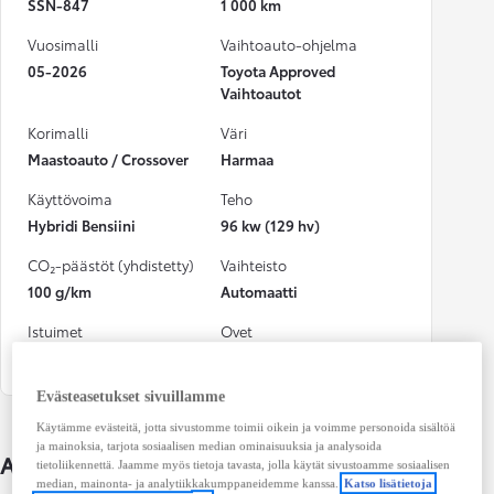
SSN-847
1 000 km
Vuosimalli
Vaihtoauto-ohjelma
05-2026
Toyota Approved
Vaihtoautot
Korimalli
Väri
Maastoauto / Crossover
Harmaa
Käyttövoima
Teho
Hybridi Bensiini
96 kw (129 hv)
CO₂-päästöt (yhdistetty)
Vaihteisto
100 g/km
Automaatti
Istuimet
Ovet
5
4
Evästeasetukset sivuillamme
Käytämme evästeitä, jotta sivustomme toimii oikein ja voimme personoida sisältöä
ja mainoksia, tarjota sosiaalisen median ominaisuuksia ja analysoida
Auton lisätiedot
tietoliikennettä. Jaamme myös tietoja tavasta, jolla käytät sivustoamme sosiaalisen
median, mainonta- ja analytiikkakumppaneidemme kanssa.
Katso lisätietoja