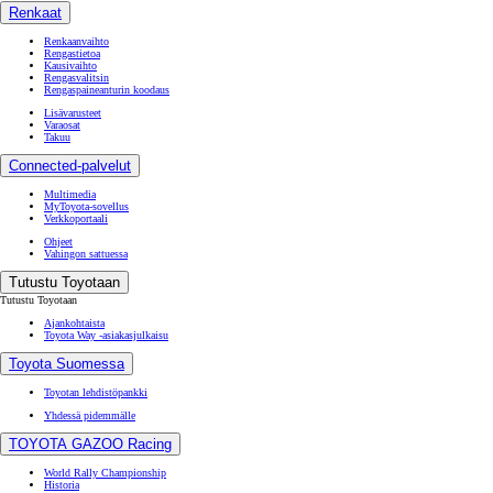
Renkaat
Renkaanvaihto
Rengastietoa
Kausivaihto
Rengasvalitsin
Rengaspaineanturin koodaus
Lisävarusteet
Varaosat
Takuu
Connected-palvelut
Multimedia
MyToyota-sovellus
Verkkoportaali
Ohjeet
Vahingon sattuessa
Tutustu Toyotaan
Tutustu Toyotaan
Ajankohtaista
Toyota Way -asiakasjulkaisu
Toyota Suomessa
Toyotan lehdistöpankki
Yhdessä pidemmälle
TOYOTA GAZOO Racing
World Rally Championship
Historia