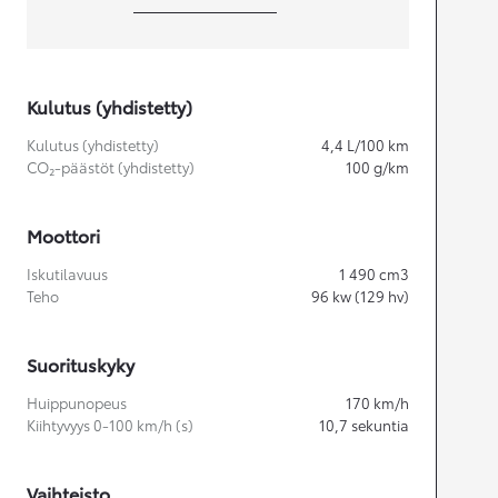
Kulutus (yhdistetty)
Kulutus (yhdistetty)
4,4
L/100 km
CO₂-päästöt (yhdistetty)
100
g/km
Moottori
Iskutilavuus
1 490
cm3
Teho
96
kw (129 hv)
Suorituskyky
Huippunopeus
170
km/h
Kiihtyvyys 0-100 km/h (s)
10,7
sekuntia
Vaihteisto