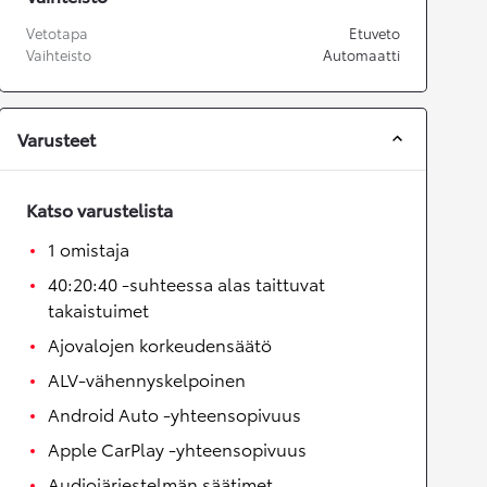
Vetotapa
Etuveto
Vaihteisto
Automaatti
Varusteet
Katso varustelista
1 omistaja
40:20:40 -suhteessa alas taittuvat
takaistuimet
Ajovalojen korkeudensäätö
ALV-vähennyskelpoinen
Android Auto -yhteensopivuus
Apple CarPlay -yhteensopivuus
Audiojärjestelmän säätimet