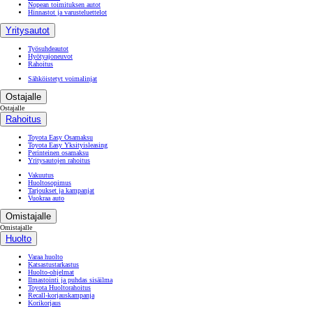
Nopean toimituksen autot
Hinnastot ja varusteluettelot
Yritysautot
Työsuhdeautot
Hyötyajoneuvot
Rahoitus
Sähköistetyt voimalinjat
Ostajalle
Ostajalle
Rahoitus
Toyota Easy Osamaksu
Toyota Easy Yksityisleasing
Perinteinen osamaksu
Yritysautojen rahoitus
Vakuutus
Huoltosopimus
Tarjoukset ja kampanjat
Vuokraa auto
Omistajalle
Omistajalle
Huolto
Varaa huolto
Katsastustarkastus
Huolto-ohjelmat
Ilmastointi ja puhdas sisäilma
Toyota Huoltorahoitus
Recall-korjauskampanja
Korikorjaus