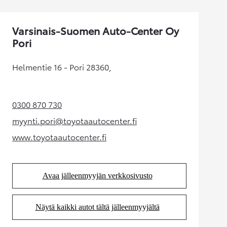
Varsinais-Suomen Auto-Center Oy
Pori
Helmentie 16 - Pori 28360,
0300 870 730
(Aukeaa uudessa välilehdessä)
myynti.pori@toyotaautocenter.fi
(Aukeaa uudessa välilehdessä)
www.toyotaautocenter.fi
(Aukeaa uudessa välilehdessä)
Avaa jälleenmyyjän verkkosivusto
(Aukeaa uudessa välilehdessä)
Näytä kaikki autot tältä jälleenmyyjältä
(Aukeaa uudessa välilehdessä)