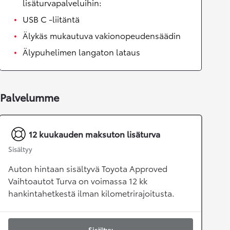
lisäturvapalveluihin:
USB C -liitäntä
Älykäs mukautuva vakionopeudensäädin
Älypuhelimen langaton lataus
Palvelumme
12 kuukauden maksuton lisäturva
Sisältyy
Auton hintaan sisältyvä Toyota Approved
Vaihtoautot Turva on voimassa 12 kk
hankintahetkestä ilman kilometrirajoitusta.
Sisältyy