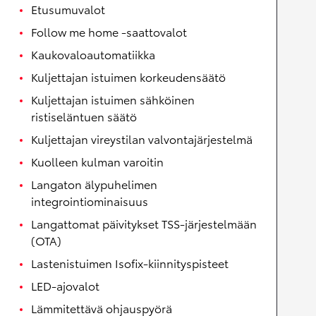
Etusumuvalot
Follow me home -saattovalot
Kaukovaloautomatiikka
Kuljettajan istuimen korkeudensäätö
Kuljettajan istuimen sähköinen
ristiseläntuen säätö
Kuljettajan vireystilan valvontajärjestelmä
Kuolleen kulman varoitin
Langaton älypuhelimen
integrointiominaisuus
Langattomat päivitykset TSS-järjestelmään
(OTA)
Lastenistuimen Isofix-kiinnityspisteet
LED-ajovalot
Lämmitettävä ohjauspyörä