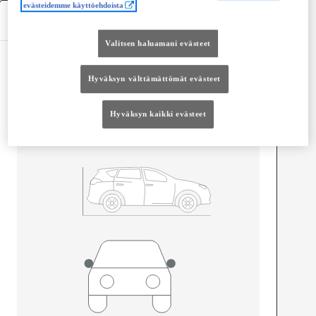
evästeidemme käyttöehdoista
Tekniset tiedot
Valitsen haluamani evästeet
Mitat ja tilavuus
Hyväksyn välttämättömät evästeet
Ovet
4
Istuimet
5
Hyväksyn kaikki evästeet