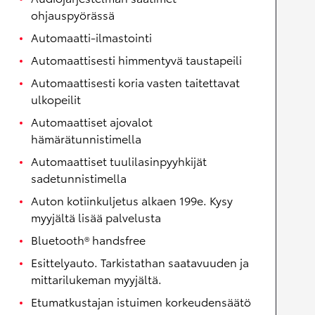
ohjauspyörässä
Automaatti-ilmastointi
Automaattisesti himmentyvä taustapeili
Automaattisesti koria vasten taitettavat
ulkopeilit
Automaattiset ajovalot
hämärätunnistimella
Automaattiset tuulilasinpyyhkijät
sadetunnistimella
Auton kotiinkuljetus alkaen 199e. Kysy
myyjältä lisää palvelusta
Bluetooth® handsfree
Esittelyauto. Tarkistathan saatavuuden ja
mittarilukeman myyjältä.
Etumatkustajan istuimen korkeudensäätö