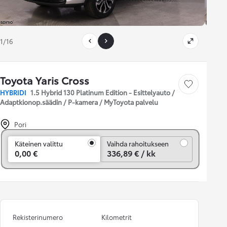
1/16
Toyota Yaris Cross
Tallenna auto
HYBRIDI
1.5 Hybrid 130 Platinum Edition - Esittelyauto /
Adaptkionop.säädin / P-kamera / MyToyota palvelu
Pori
Vaihda rahoitukseen
Käteinen valittu
Vaihda rahoitukseen
0,00 €
336,89 € / kk
Rekisterinumero
Kilometrit