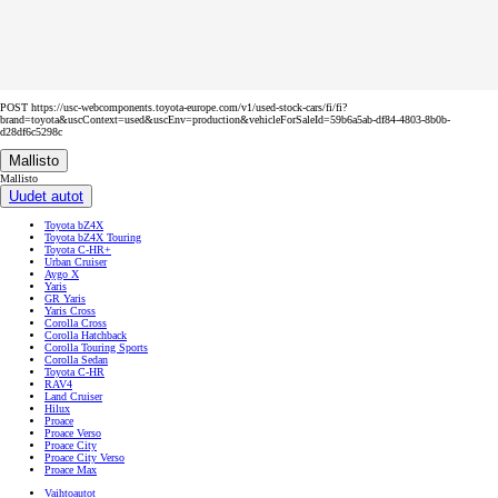
POST https://usc-webcomponents.toyota-europe.com/v1/used-stock-cars/fi/fi?
brand=toyota&uscContext=used&uscEnv=production&vehicleForSaleId=59b6a5ab-df84-4803-8b0b-
d28df6c5298c
Mallisto
Mallisto
Uudet autot
Toyota bZ4X
Toyota bZ4X Touring
Toyota C-HR+
Urban Cruiser
Aygo X
Yaris
GR Yaris
Yaris Cross
Corolla Cross
Corolla Hatchback
Corolla Touring Sports
Corolla Sedan
Toyota C-HR
RAV4
Land Cruiser
Hilux
Proace
Proace Verso
Proace City
Proace City Verso
Proace Max
Vaihtoautot