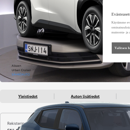
Evästeaset
Käytämme eväs
ominaisuuksia
mainonta- ja
Valitsen 
Alkaen
Urban Cruiser
SÄHKÖAUTO
Yleistiedot
Auton lisätiedot
Rekisterinumero
Kilometrit
Vuosimall