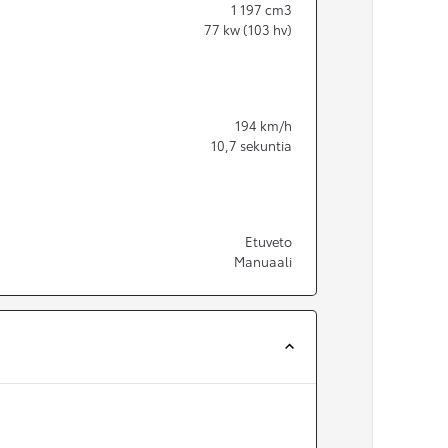
1 197
cm3
77
kw (103 hv)
194
km/h
10,7
sekuntia
Etuveto
Manuaali