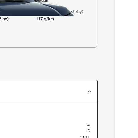
Sedan
CO₂-päästöt (yhdistetty)
3 hv)
117 g/km
4
5
510
L