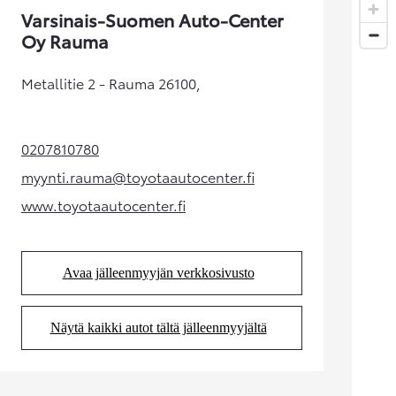
Varsinais-Suomen Auto-Center
Oy Rauma
Metallitie 2 - Rauma 26100,
0207810780
(Aukeaa uudessa välilehdessä)
Alkaen
myynti.rauma@toyotaautocenter.fi
RAV4
(Aukeaa uudessa välilehdessä)
LADATTAVA HYBRIDI
www.toyotaautocenter.fi
(Aukeaa uudessa välilehdessä)
Avaa jälleenmyyjän verkkosivusto
(Aukeaa uudessa välilehdessä)
Näytä kaikki autot tältä jälleenmyyjältä
(Aukeaa uudessa välilehdessä)