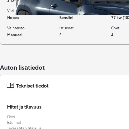
SNJ-114
139 000 km
07-2015
Väri
Käyttövoima
Teho
Hopea
Bensiini
77 kw (10
Vaihteisto
Istuimet
Ovet
Manuaali
5
4
Auton lisätiedot
Tekniset tiedot
Mitat ja tilavuus
Alkaen
Ovet
Istuimet
Tavaratilan tilavuus