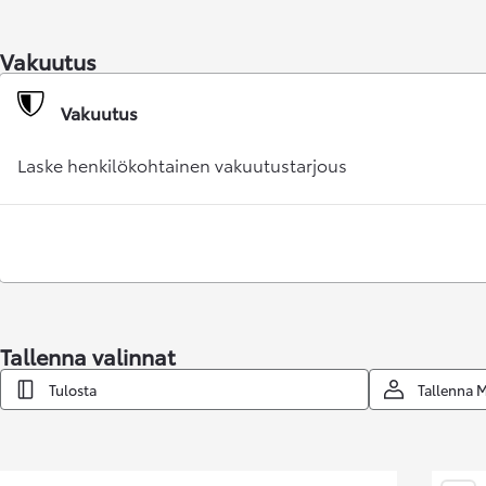
Vakuutus
Vakuutus
Laske henkilökohtainen vakuutustarjous
Corolla Touring Sports
HYBRIDI
Tallenna valinnat
Tulosta
Tallenna 