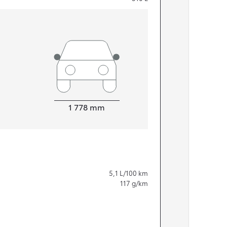
Leveys
1 778
mm
5,1
L/100 km
117
g/km