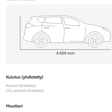
Yaris Cross
HYBRIDI
Tulossa pian
Pituus
4 659
mm
Kulutus (yhdistetty)
Kulutus (yhdistetty)
CO₂-päästöt (yhdistetty)
Moottori