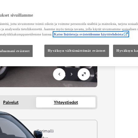
ukset sivuillamme
teitä, jotta sivustomme toimii oikein ja voimme personoida sisältöä ja mainoksia, tarjota sosiaa
 ja analysoida tietoliikennettä. Jaamme myös tietoja tavasta, jolla käytät sivustoamme sosiaalisen
 analytiikkakumppaneidemme kanssa.
Katso lisätietoja evästeidemme käyttöehdoista
haluamani evästeet
Hyväksyn välttämättömät evästeet
Hyväksyn kai
Palvelut
Yhteystiedot
i
Korimalli