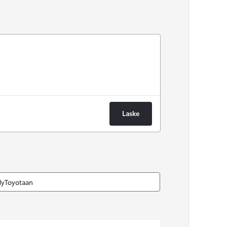
Laske
MyToyotaan