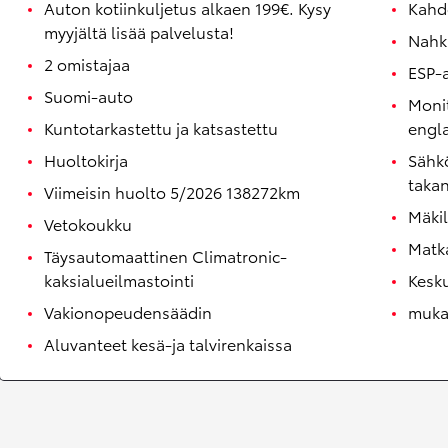
Auton kotiinkuljetus alkaen 199€. Kysy
Kahd
myyjältä lisää palvelusta!
Nahk
2 omistajaa
ESP-
Suomi-auto
Monit
Kuntotarkastettu ja katsastettu
engla
Huoltokirja
Sähkö
taka
Viimeisin huolto 5/2026 138272km
Mäki
Vetokoukku
Matk
Täysautomaattinen Climatronic-
kaksialueilmastointi
Kesk
Vakionopeudensäädin
mukan
Aluvanteet kesä-ja talvirenkaissa