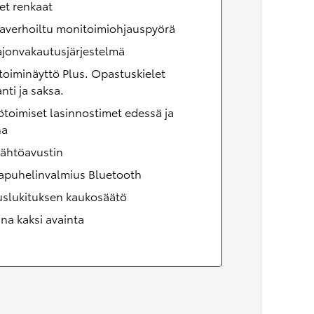
et renkaat
averhoiltu monitoimiohjauspyörä
ajonvakautusjärjestelmä
oiminäyttö Plus. Opastuskielet
nti ja saksa.
toimiset lasinnostimet edessä ja
na
lähtöavustin
apuhelinvalmius Bluetooth
uslukituksen kaukosäätö
a kaksi avainta