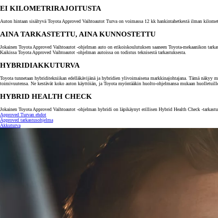
EI KILOMETRIRAJOITUSTA
Auton hintaan sisältyvä Toyota Approved Vaihtoautot Turva on voimassa 12 kk hankintahetkestä ilman kilometrira
AINA TARKASTETTU, AINA KUNNOSTETTU
Jokainen Toyota Approved Vaihtoautot -ohjelman auto on erikoiskoulutuksen saaneen Toyota-mekaanikon tarkastama.
Kaikissa Toyota Approved Vaihtoautot -ohjelman autoissa on todistus teknisestä tarkastuksesta.
HYBRIDIAKKUTURVA
Toyota tunnetaan hybriditekniikan edelläkävijänä ja hybridien ylivoimaisena markkinajohtajana. Tämä näkyy myö
toimivuutensa. Ne kestävät koko auton käyttöiän, ja Toyota myöntääkin huolto-ohjelmansa mukaan huolletuill
HYBRID HEALTH CHECK
Jokainen Toyota Approved Vaihtoautot -ohjelman hybridi on läpikäynyt erillisen Hybrid Health Check -tarkastuk
Approved Turvan ehdot
Alkaen
Approved tarkastusohjelma
tai kuukausierä
Akkuturva
RAV4
LADATTAVA HYBRIDI