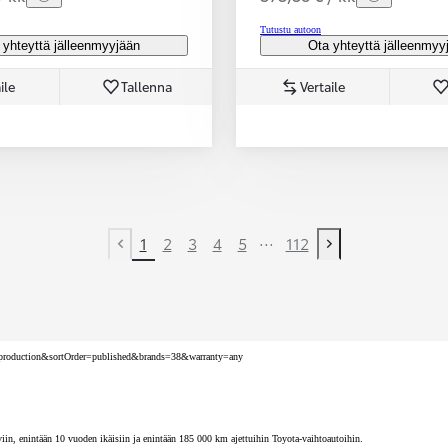
Tutustu autoon
 yhteyttä jälleenmyyjään
Ota yhteyttä jälleenmyy
ile
Tallenna
Vertaile
...
1
2
3
4
5
112
Previous page
Next page
nv=production&sortOrder=published&brands=38&warranty=any
iin, enintään 10 vuoden ikäisiin ja enintään 185 000 km ajettuihin Toyota-vaihtoautoihin.