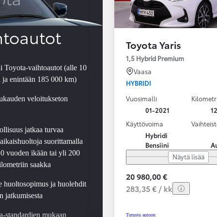
roved
htoautot
Toyota Yaris
1,5 Hybrid Premium
i Toyota-vaihtoautot (alle 10
Vaasa
a ja enintään 185 000 km)
HYBRIDI
Vuosimalli
Kilometr
ukauden veloitukseton
01-2021
1
Käyttövoima
Vaihteis
llisuus jatkaa turvaa
Hybridi
ikaishuoltoja suorittamalla
Bensiini
A
10 vuoden ikään tai yli 200
Näytä lisää
ilometriin saakka
20 980,00 €
se huoltosopimus ja huolehdit
283,35 € / kk
n jatkumisesta
a-standardien mukaan
Tutustu autoon