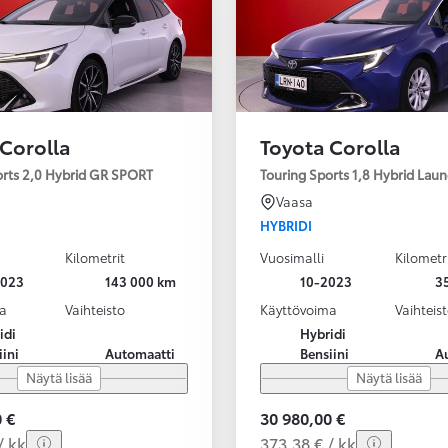
 Corolla
Toyota Corolla
orts 2,0 Hybrid GR SPORT
Touring Sports 1,8 Hybrid Laun
Vaasa
HYBRIDI
Kilometrit
Vuosimalli
Kilometr
2023
143 000 km
10-2023
3
a
Vaihteisto
Käyttövoima
Vaihteis
idi
Hybridi
iini
Automaatti
Bensiini
A
Näytä lisää
Näytä lisää
 €
30 980,00 €
/ kk
373,38 € / kk