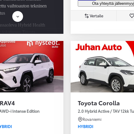
Ota yhteyttä jälleenmyy
ettu vaihtoauton tekninen
tus
Vertaile
ssaoleva Hybrid Health
 jokaisessa Toyota-
dissä
villa Easy Osamaksu -
tus ja Toyota Vakuutus
 RAV4
Toyota Corolla
AWD-i Intense Edition
2.0 Hybrid Active / TAV 12kk T
Rovaniemi
YBRIDI
HYBRIDI