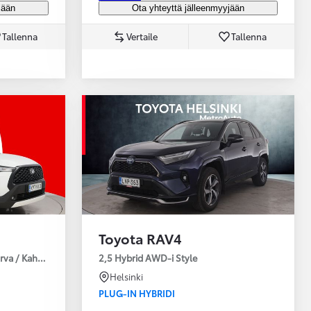
jään
Ota yhteyttä jälleenmyyjään
Tallenna
Vertaile
Tallenna
Toyota RAV4
urva / Kahdet Renkaat / Huoltokirja / Moottorinlämmitin!
2,5 Hybrid AWD-i Style
Helsinki
PLUG-IN HYBRIDI