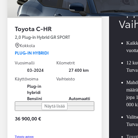
App
Vai
Toyota C-HR
2,0 Plug-in Hybrid GR SPORT
Kaikk
Kokkola
vuott
PLUG-IN HYBRIDI
Vuosimalli
Kilometrit
12 ku
03-2024
27 400 km
Turva
Käyttövoima
Vaihteisto
Mahdo
Plug-in
määräa
hybridi
jopa 
Bensiini
Automaatti
000 k
Näytä lisää
Valit
36 900,00 €
Turva
Alkaen
tai kuukausierä
Toyot
Tutustu autoon