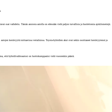
ä.
vat osat vaihdettu. Tämän ansiosta autolla on edessään vielä paljon turvallisia ja huolettomia ajokilometrejä.
tojen kestävyyttä mittaavissa vertailuissa. Toyota-hybridien akut ovat nekin osoittaneet kestävyytensä ja
rma, että hybridivaihtoautosi on luottokumppanisi vielä vuosienkin päästä.