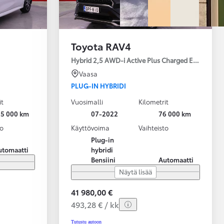
Toyota RAV4
Hybrid 2,5 AWD-i Active Plus Charged Edition
Vaasa
PLUG-IN HYBRIDI
it
Vuosimalli
Kilometrit
25 000 km
07-2022
76 000 km
to
Käyttövoima
Vaihteisto
Plug-in
utomaatti
hybridi
Bensiini
Automaatti
Näytä lisää
41 980,00 €
493,28 € / kk
Tutustu autoon