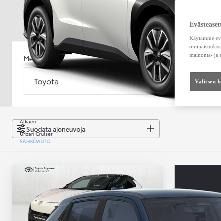
Evästeaset
Käytämme eväs
ominaisuuksia
mainonta- ja
Merkki
Malli
Toyota
Malli
Valitsen 
Alkaen
Suodata ajoneuvoja
Urban Cruiser
SÄHKÖAUTO
Toy