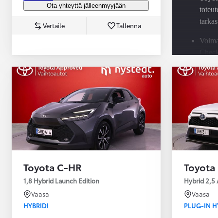
Ota yhteyttä jälleenmyyjään
toteut
tarkas
Vertaile
Tallenna
Voima
Yaris Cross
Check
HYBRIDI
Tulossa pian
hybri
Saata
rahoi
Toyota C-HR
Toyota
1,8 Hybrid Launch Edition
Hybrid 2,5 
Vaasa
Vaasa
HYBRIDI
PLUG-IN H