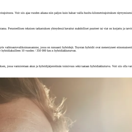
joitusta. Voit siis ajaa vuoden aikana niin paljon kuin haluat vailla huolta kilometrirajoituksen täyttymisest
 Perusteellisen teknisen tarkastuksen yhteydessä havaitut mahdolliset puutteet tai viat on korjattu ja tarvitta
s vaihtoautovalikoimassamme, jossa on runsaasti hybridejä. Toyotan hybridit ovat menestyneet erinomaisesti au
e hybridiakuilleen 10 vuoden / 350 000 km:n hybridiakkuturvan.
sen, jossa varmistetaan akun ja hybridijärjestelmän toimivuus sekä taataan hybridiakkuturva. Voit siis olla va