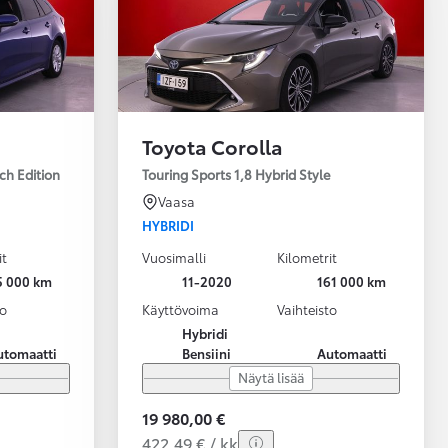
Toyota Corolla
ch Edition
Touring Sports 1,8 Hybrid Style
Vaasa
HYBRIDI
it
Vuosimalli
Kilometrit
5 000 km
11-2020
161 000 km
to
Käyttövoima
Vaihteisto
Hybridi
utomaatti
Bensiini
Automaatti
Näytä lisää
19 980,00 €
422,49 € / kk