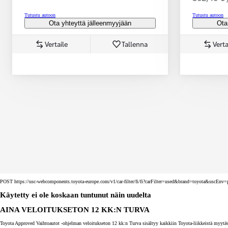
Tutustu autoon
Tutustu autoon
Ota yhteyttä jälleenmyyjään
Ota
Vertaile
Tallenna
Verta
Corolla Touring Sports
HYBRIDI
POST https://usc-webcomponents.toyota-europe.com/v1/car-filter/fi/fi?carFilter=used&brand=toyota&uscE
Käytetty ei ole koskaan tuntunut näin uudelta
AINA VELOITUKSETON 12 KK:N TURVA
Toyota Approved Vaihtoautot -ohjelman veloitukseton 12 kk:n Turva sisältyy kaikkiin Toyota-liikkeistä myytäv