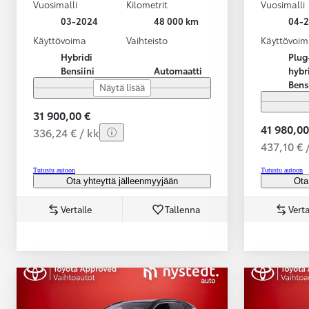
Vuosimalli
Kilometrit
Vuosimalli
03-2024
48 000 km
04-
Käyttövoima
Vaihteisto
Käyttövoim
Hybridi
Plug
Bensiini
Automaatti
hybr
Bens
Näytä lisää
31 900,00 €
41 980,00
336,24 € / kk
437,10 € 
Tutustu autoon
Tutustu autoon
Ota yhteyttä jälleenmyyjään
Ota
Vertaile
Tallenna
Verta