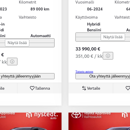
Kilometrit
Vuosimalli
Kilometr
2023
89 000 km
06-2024
6
a
Vaihteisto
Käyttövoima
Vaihteis
-in
Hybridi
idi
Bensiini
A
iini
Automaatti
Näytä lisää
Näytä lisää
33 990,00 €
 €
351,00 € / kk
/ kk
Tutustu autoon
 yhteyttä jälleenmyyjään
Ota yhteyttä jälleenmyy
ile
Tallenna
Vertaile