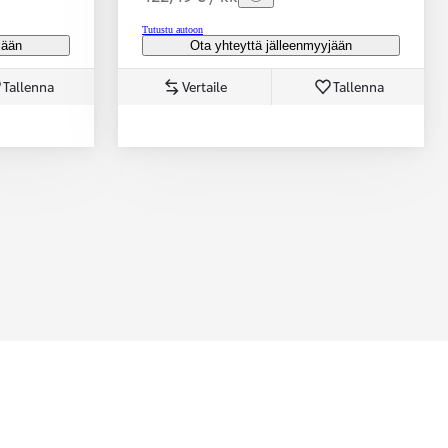
Tutustu autoon
jään
Ota yhteyttä jälleenmyyjään
Tallenna
Vertaile
Tallenna