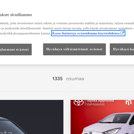
Hae vaihtoautoja
ukset sivuillamme
teitä, jotta sivustomme toimii oikein ja voimme personoida sisältöä ja mainoksia, tarjota sosiaa
 ja analysoida tietoliikennettä. Jaamme myös tietoja tavasta, jolla käytät sivustoamme sosiaalisen
 analytiikkakumppaneidemme kanssa.
Katso lisätietoja evästeidemme käyttöehdoista
Hinta
Kokonaishinta
haluamani evästeet
Hyväksyn välttämättömät evästeet
Hyväksyn kai
1335
osumaa
ota