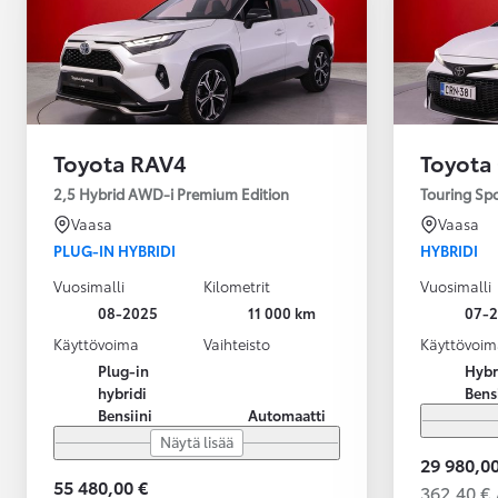
Toyota RAV4
Toyota
2,5 Hybrid AWD-i Premium Edition
Touring Sp
Vaasa
Vaasa
PLUG-IN HYBRIDI
HYBRIDI
Vuosimalli
Kilometrit
Vuosimalli
08-2025
11 000 km
07-
Käyttövoima
Vaihteisto
Käyttövoim
Plug-in
Hybr
hybridi
Bens
Bensiini
Automaatti
Näytä lisää
29 980,00
55 480,00 €
362,40 € 