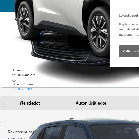
Evästeaset
Käytämme eväs
ominaisuuksia
mainonta- ja
Valitsen 
Alkaen
tai kuukausierä
Urban Cruiser
SÄHKÖAUTO
Yleistiedot
Auton lisätiedot
Rekisterinumero
Kilometrit
Vuosimall