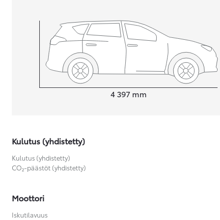
Yaris Cross
HYBRIDI
Tulossa pian
Pituus
4 397
mm
Kulutus (yhdistetty)
Kulutus (yhdistetty)
CO₂-päästöt (yhdistetty)
Moottori
Iskutilavuus