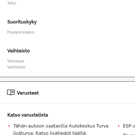
Teho
Suorituskyky
Huippunopeus
Vaihteisto
Vetotapa
Vaihteisto
Varusteet
Katso varustelista
Tähän autoon saatavilla Autokeskus Turva
ESP-
lisäturva. Katso lisätiedot täältä:
Täysa