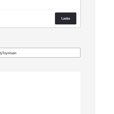
Laske
MyToyotaan