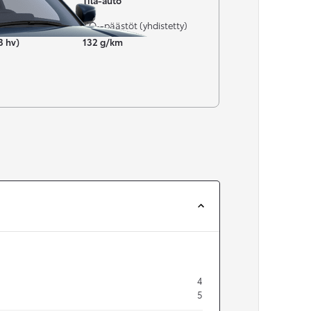
Tila-auto
CO₂-päästöt (yhdistetty)
3 hv)
132 g/km
4
5