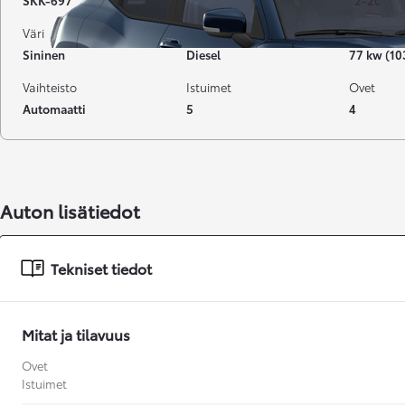
SKK-697
189 000 km
12-2010
Väri
Käyttövoima
Teho
Sininen
Diesel
77 kw (10
Vaihteisto
Istuimet
Ovet
Automaatti
5
4
Auton lisätiedot
Tekniset tiedot
Mitat ja tilavuus
Ovet
Alkaen
Istuimet
tai kuukausierä