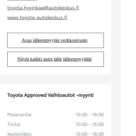
(Aukeaa uudessa välilehdessä)
toyota.hyvinkaa@autokeskus.fi
(Aukeaa uudessa välilehdessä)
www.toyota-autokeskus.fi
(Aukeaa uudessa välilehdessä)
Avaa jälleenmyyjän verkkosivusto
(Aukeaa uudessa välilehdessä)
Näytä kaikki autot tältä jälleenmyyjältä
(Aukeaa uudessa välilehdessä)
Alkaen
tai kuukausierä
RAV4
LADATTAVA HYBRIDI
Toyota Approved Vaihtoautot -myynti
Maanantai
10:00 - 18:00
Tiistai
10:00 - 18:00
Keskiviikko
10:00 - 18:00