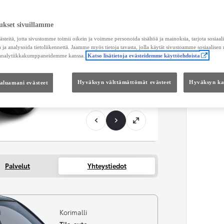
KOKO
ukset sivuillamme
Kätei
teitä, jotta sivustomme toimii oikein ja voimme personoida sisältöä ja mainoksia, tarjota sosiaa
 ja analysoida tietoliikennettä. Jaamme myös tietoja tavasta, jolla käytät sivustoamme sosiaalisen
 analytiikkakumppaneidemme kanssa.
Katso lisätietoja evästeidemme käyttöehdoista
haluamani evästeet
Hyväksyn välttämättömät evästeet
Hyväksyn kai
Palvelut
Yhteystiedot
i
Korimalli