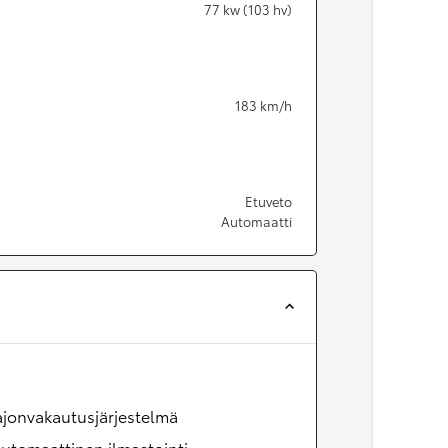
77
kw (103 hv)
183
km/h
Etuveto
Automaatti
ajonvakautusjärjestelmä
utomaattinen ilmastointi