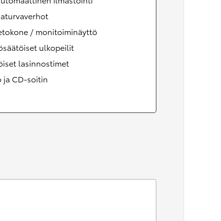
naturvaverhot
etokone / monitoiminäyttö
säätöiset ulkopeilit
iset lasinnostimet
 ja CD-soitin