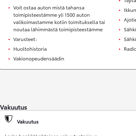
Voit ostaa auton mistä tahansa
Ikku
toimipisteestämme yli 1500 auton
Ajoti
valikoimastamme kotiin toimituksella tai
noutaa lähimmästä toimipisteestämme
Sähkö
Varusteet:
Sähkö
Huoltohistoria
Radio
Vakionopeudensäädin
Vakuutus
Vakuutus
Laske henkilökohtainen vakuutustarjous