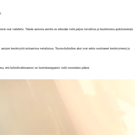
ä.
vat osat vaihdettu. Tämän ansiosta autolla on edessään vielä paljon turvallisia ja huolettomia ajokilometrejä.
tojen kestävyyttä mittaavissa vertailuissa. Toyota-hybridien akut ovat nekin osoittaneet kestävyytensä ja
rma, että hybridivaihtoautosi on luottokumppanisi vielä vuosienkin päästä.