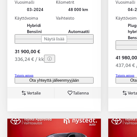
Vuosimalli
Kilometrit
Vuosimalli
03-2024
48 000 km
04-
Käyttövoima
Vaihteisto
Käyttövoim
Hybridi
Plug
Bensiini
Automaatti
hybr
Bens
Näytä lisää
31 900,00 €
41 980,00
336,24 € / kk
437,04 € 
Tutustu autoon
Tutustu autoon
Ota yhteyttä jälleenmyyjään
Ota
Vertaile
Tallenna
Verta