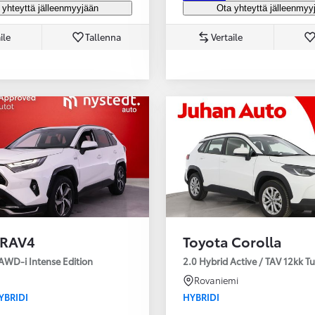
 yhteyttä jälleenmyyjään
Ota yhteyttä jälleenmyy
ile
Tallenna
Vertaile
 RAV4
Toyota Corolla
AWD-i Intense Edition
2.0 Hybrid Active / TAV 12kk T
Rovaniemi
YBRIDI
HYBRIDI