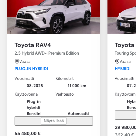
Toyota RAV4
Toyota
2,5 Hybrid AWD-i Premium Edition
Touring Sp
Vaasa
Vaasa
PLUG-IN HYBRIDI
HYBRIDI
Vuosimalli
Kilometrit
Vuosimalli
08-2025
11 000 km
07-
Käyttövoima
Vaihteisto
Käyttövoim
Plug-in
Hybr
hybridi
Bens
Bensiini
Automaatti
Näytä lisää
29 980,00
55 480,00 €
362,40 € 