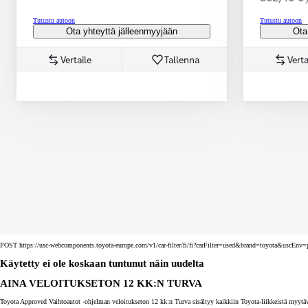
Tutustu autoon
Tutustu autoon
Ota yhteyttä jälleenmyyjään
Ota
Vertaile
Tallenna
Verta
Corolla Touring Sports
HYBRIDI
POST https://usc-webcomponents.toyota-europe.com/v1/car-filter/fi/fi?carFilter=used&brand=toyota&uscE
Käytetty ei ole koskaan tuntunut näin uudelta
AINA VELOITUKSETON 12 KK:N TURVA
Toyota Approved Vaihtoautot -ohjelman veloitukseton 12 kk:n Turva sisältyy kaikkiin Toyota-liikkeistä myytäv