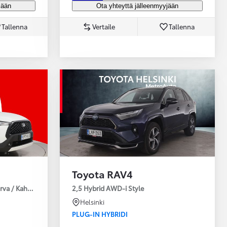
jään
Ota yhteyttä jälleenmyyjään
Tallenna
Vertaile
Tallenna
Toyota RAV4
urva / Kahdet Renkaat / Huoltokirja / Moottorinlämmitin!
2,5 Hybrid AWD-i Style
Helsinki
PLUG-IN HYBRIDI