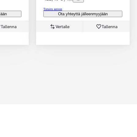
Tutustu autoon
jään
Ota yhteyttä jälleenmyyjään
Tallenna
Vertaile
Tallenna