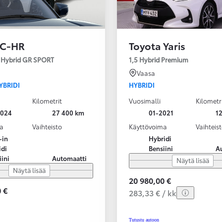
 C-HR
Toyota Yaris
n Hybrid GR SPORT
1,5 Hybrid Premium
Vaasa
YBRIDI
HYBRIDI
Kilometrit
Vuosimalli
Kilometr
2024
27 400 km
01-2021
1
a
Vaihteisto
Käyttövoima
Vaihteis
-in
Hybridi
idi
Bensiini
A
iini
Automaatti
Näytä lisää
Näytä lisää
20 980,00 €
 €
283,33 € / kk
Tutustu autoon