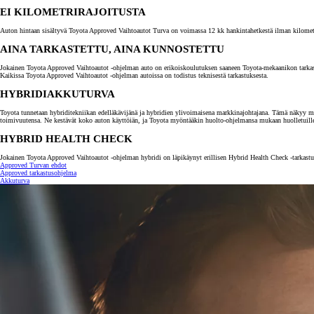
EI KILOMETRIRAJOITUSTA
Auton hintaan sisältyvä Toyota Approved Vaihtoautot Turva on voimassa 12 kk hankintahetkestä ilman kilometrira
AINA TARKASTETTU, AINA KUNNOSTETTU
Jokainen Toyota Approved Vaihtoautot -ohjelman auto on erikoiskoulutuksen saaneen Toyota-mekaanikon tarkastama.
Kaikissa Toyota Approved Vaihtoautot -ohjelman autoissa on todistus teknisestä tarkastuksesta.
HYBRIDIAKKUTURVA
Toyota tunnetaan hybriditekniikan edelläkävijänä ja hybridien ylivoimaisena markkinajohtajana. Tämä näkyy myö
toimivuutensa. Ne kestävät koko auton käyttöiän, ja Toyota myöntääkin huolto-ohjelmansa mukaan huolletuill
HYBRID HEALTH CHECK
Jokainen Toyota Approved Vaihtoautot -ohjelman hybridi on läpikäynyt erillisen Hybrid Health Check -tarkastuk
Approved Turvan ehdot
Alkaen
Approved tarkastusohjelma
tai kuukausierä
Akkuturva
RAV4
LADATTAVA HYBRIDI