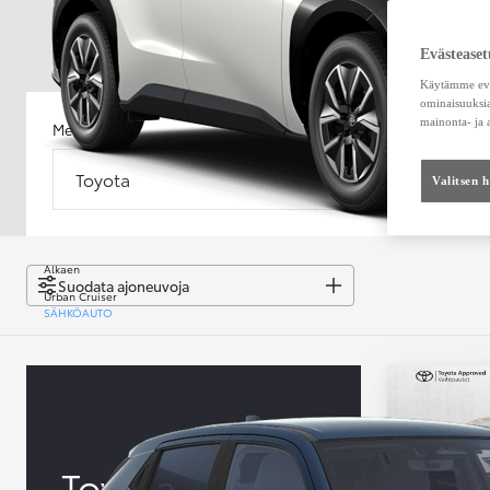
Evästeaset
Käytämme eväs
ominaisuuksia
mainonta- ja
Merkki
Malli
Toyota
Malli
Valitsen 
Alkaen
Suodata ajoneuvoja
Urban Cruiser
SÄHKÖAUTO
Toyota