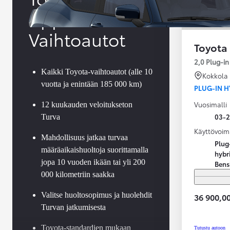
Approved
Vaihtoautot
Toyota
2,0 Plug-i
Kaikki Toyota-vaihtoautot (alle 10
Kokkola
vuotta ja enintään 185 000 km)
PLUG-IN H
Vuosimalli
12 kuukauden veloitukseton
03-
Turva
Käyttövoim
Mahdollisuus jatkaa turvaa
Plug
määräaikaishuoltoja suorittamalla
hybr
jopa 10 vuoden ikään tai yli 200
Bens
000 kilometriin saakka
Valitse huoltosopimus ja huolehdit
36 900,00
Turvan jatkumisesta
Alkaen
tai kuukausierä
Toyota-standardien mukaan
Tutustu autoon