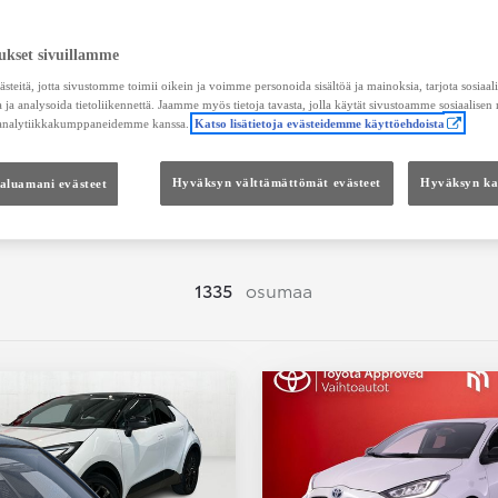
Hae vaihtoautoja
ukset sivuillamme
teitä, jotta sivustomme toimii oikein ja voimme personoida sisältöä ja mainoksia, tarjota sosiaa
 ja analysoida tietoliikennettä. Jaamme myös tietoja tavasta, jolla käytät sivustoamme sosiaalisen
 analytiikkakumppaneidemme kanssa.
Katso lisätietoja evästeidemme käyttöehdoista
Hinta
Kokonaishinta
haluamani evästeet
Hyväksyn välttämättömät evästeet
Hyväksyn kai
1335
osumaa