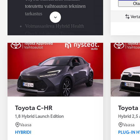
Ota
toteutettu vaihtoauton tekninen
tarkastus
Verta
Voimassaoleva Hybrid Health
Yaris Cross
Check jokaisessa Toyota-
HYBRIDI
Tulossa pian
hybridissä
Saatavilla Easy Osamaksu -
rahoitus ja Toyota Vakuutus
Toyota C-HR
Toyota
1,8 Hybrid Launch Edition
Hybrid 2,5 
Vaasa
Vaasa
HYBRIDI
PLUG-IN H