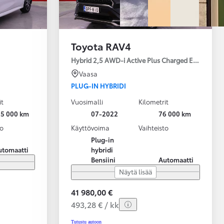
Toyota RAV4
Hybrid 2,5 AWD-i Active Plus Charged Edition
Vaasa
PLUG-IN HYBRIDI
it
Vuosimalli
Kilometrit
25 000 km
07-2022
76 000 km
to
Käyttövoima
Vaihteisto
Plug-in
utomaatti
hybridi
Bensiini
Automaatti
Näytä lisää
41 980,00 €
493,28 € / kk
Tutustu autoon