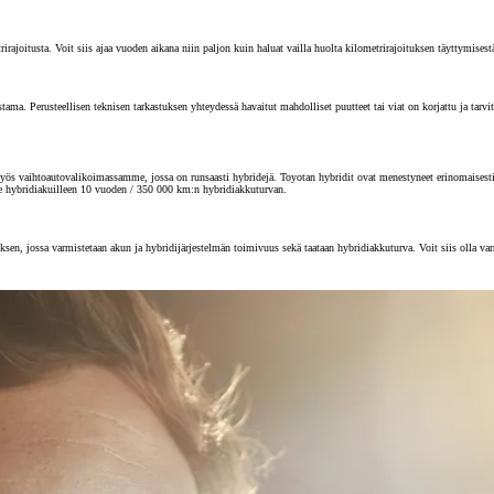
joitusta. Voit siis ajaa vuoden aikana niin paljon kuin haluat vailla huolta kilometrirajoituksen täyttymisest
 Perusteellisen teknisen tarkastuksen yhteydessä havaitut mahdolliset puutteet tai viat on korjattu ja tarvitta
s vaihtoautovalikoimassamme, jossa on runsaasti hybridejä. Toyotan hybridit ovat menestyneet erinomaisesti au
e hybridiakuilleen 10 vuoden / 350 000 km:n hybridiakkuturvan.
sen, jossa varmistetaan akun ja hybridijärjestelmän toimivuus sekä taataan hybridiakkuturva. Voit siis olla va