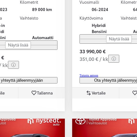
Kilometrit
Vuosimalli
Kilometr
2023
89 000 km
06-2024
6
a
Vaihteisto
Käyttövoima
Vaihteis
-in
Hybridi
idi
Bensiini
A
iini
Automaatti
Näytä lisää
Näytä lisää
33 990,00 €
 €
351,00 € / kk
/ kk
Tutustu autoon
 yhteyttä jälleenmyyjään
Ota yhteyttä jälleenmyy
ile
Tallenna
Vertaile