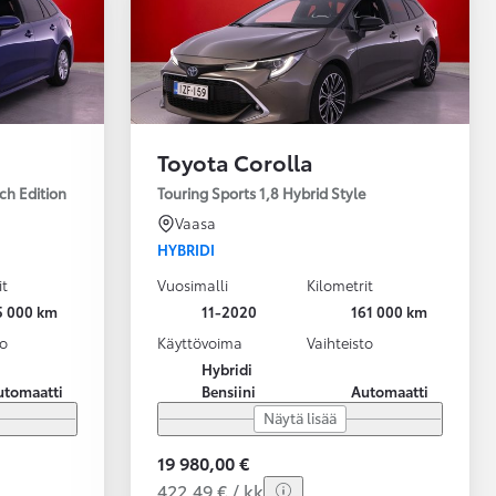
Toyota Corolla
ch Edition
Touring Sports 1,8 Hybrid Style
Vaasa
HYBRIDI
it
Vuosimalli
Kilometrit
5 000 km
11-2020
161 000 km
to
Käyttövoima
Vaihteisto
Hybridi
utomaatti
Bensiini
Automaatti
Näytä lisää
19 980,00 €
422,49 € / kk