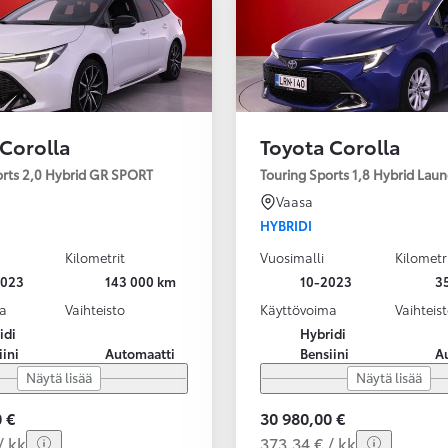
 Corolla
Toyota Corolla
orts 2,0 Hybrid GR SPORT
Touring Sports 1,8 Hybrid Laun
Vaasa
HYBRIDI
Kilometrit
Vuosimalli
Kilometr
2023
143 000 km
10-2023
3
a
Vaihteisto
Käyttövoima
Vaihteis
idi
Hybridi
iini
Automaatti
Bensiini
A
Näytä lisää
Näytä lisää
 €
30 980,00 €
/ kk
373,34 € / kk