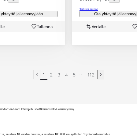
Tutustu autoon
 yhteyttä jälleenmyyjään
Ota yhteyttä jälleenmyy
ile
Tallenna
Vertaile
...
1
2
3
4
5
112
Previous page
Next page
nv=production&sortOrder=published&brands=38&warranty=any
iin, enintään 10 vuoden ikäisiin ja enintään 185 000 km ajettuihin Toyota-vaihtoautoihin.