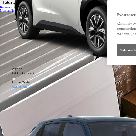
Tutustu tarkemmin
Kuormaus ja kuljetuskapasiteetti
Monipuolisuutta eri kuljetustarpeisiin
Evästeaset
Käytämme eväs
ominaisuuksia
mainonta- ja
Valitsen 
Alkaen
tai kuukausierä
Urban Cruiser
SÄHKÖAUTO