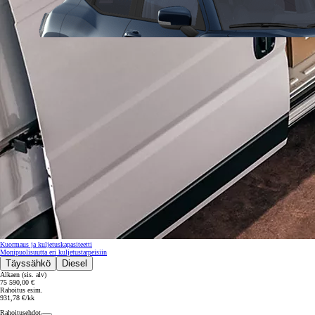
Kuormaus ja kuljetuskapasiteetti
Monipuolisuutta eri kuljetustarpeisiin
Täyssähkö
Diesel
Alkaen (sis. alv)
75 590,00 €
Alkaen
Rahoitus esim.
931,78 €/kk
tai kuukausierä
Rahoitusehdot