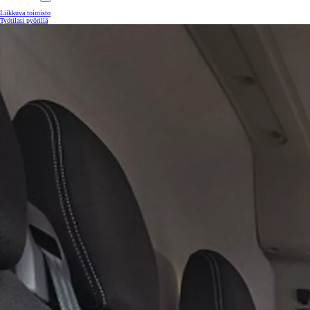
Liikkuva toimisto
Työtilasi pyörillä
Yaris Cross
HYBRIDI
Tulossa pian