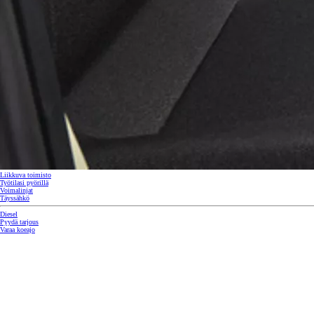
Liikkuva toimisto
Työtilasi pyörillä
Voimalinjat
Corolla Touring Sports
Täyssähkö
HYBRIDI
Diesel
Pyydä tarjous
Varaa koeajo