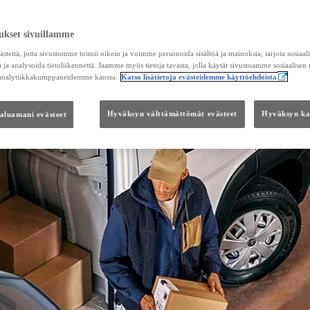
ukset sivuillamme
teitä, jotta sivustomme toimii oikein ja voimme personoida sisältöä ja mainoksia, tarjota sosiaa
 ja analysoida tietoliikennettä. Jaamme myös tietoja tavasta, jolla käytät sivustoamme sosiaalisen
 analytiikkakumppaneidemme kanssa.
Katso lisätietoja evästeidemme käyttöehdoista
haluamani evästeet
Hyväksyn välttämättömät evästeet
Hyväksyn kai