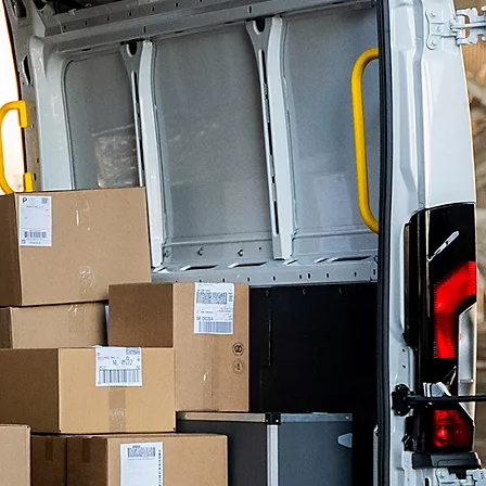
Toyota Kaskovakuutus
Voit valita suppeamman Osakaskon tai kattavan Täyskaskon, joita voit halutessasi täydentää lisäturvilla.
Täyskaskossa on vakiona mm. pysäköintiturva. Vakuutuksen bonuskertymäsi voit hyödyntää täysmääräisesti
aina 80 %:iin asti.
Toyotan osamaksurahoitus
Toyotan osamaksurahoituksen saa sekä uusiin että vaihtoautoihin. Voit tarvittaessa myydä tai vaihtaa
osamaksulla rahoitetun auton myös kesken sopimuskauden. Osamaksusopimus räätälöidään yrityksesi
tarpeiden mukaisesti.