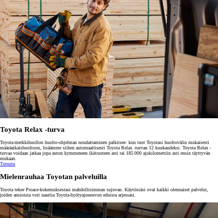
Toyota Relax -turva
Toyota-merkkihuollon huolto-ohjelman noudattaminen palkitsee: kun tuot Toyotasi huoltovälin mukaisesti
määräaikaishuoltoon, lisäämme siihen automaattisesti Toyota Relax -turvan 12 kuukaudeksi. Toyota Relax -
turvaa voidaan jatkaa jopa auton kymmeneen ikävuoteen asti tai 185 000 ajokilometriin asti ensin täyttyvän
mukaan.
Tutustu
Mielenrauhaa Toyotan palveluilla
Toyota tekee Proace-kokemuksestasi mahdollisimman sujuvan. Käytössäsi ovat kaikki olennaiset palvelut,
joiden ansioista voit nauttia Toyota-hyötyajoneuvon eduista arjessasi.