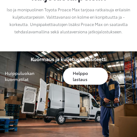
Iso ja monipuolinen Toyota Proace Max tarjoaa ratkaisuja erilaisiin
kuljetustarpeisiin. Valittavanasi on kolme eri koripituutta ja -
korkeutta. Umpipakettiautojen lisäksi Proace Max on saatavilla
tehdaslavamallina sekä alustaversiona jatkojalostukseen.
Kuormaus ja kuljetuskapasiteetti
Huippuluokan
Helppo
Ohjaamo
kuormatilat
lastaus