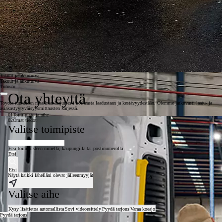
Takuut ja akkuturva
Takuut ja akkuturva
Tutustu
Ota yhteyttä
Toyota tunnetaan maailmanlaajuisesti korkeasta laadustaan ja kestävyydestään. Olemme jatkuvasti laatu- ja
asiakastyytyväisyysmittausten kärjessä.
01
Toimipiste ja aihe
02
Omat tiedot
Valitse toimipiste
Etsi toimipisteen nimellä, kaupungilla tai postinumerolla
Etsi
Etsi
Näytä kaikki lähelläni olevat jälleenmyyjät
Valitse aihe
Kysy lisätietoa automallista
Sovi videoesittely
Pyydä tarjous
Varaa koeajo
Pyydä tarjous