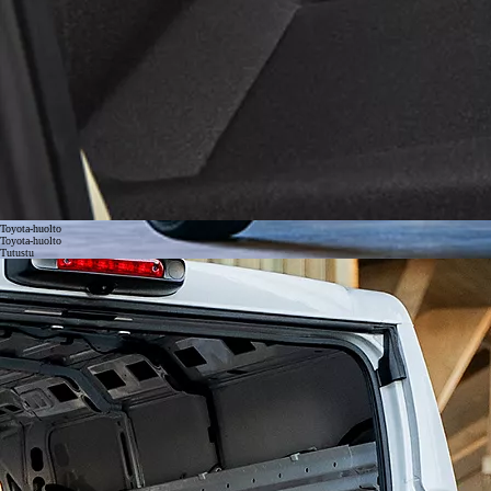
Toyota-huolto
Toyota-huolto
Tutustu
Palvelumme on suunniteltu pitämään Toyotasi suorituskykyisenä vuosia. Toyota-merkkihuolto takaa
luotettavuuden ja aktivoi pitkä akkuturvat sekä hybridi- ja EV-järjestelmien takuuedut.