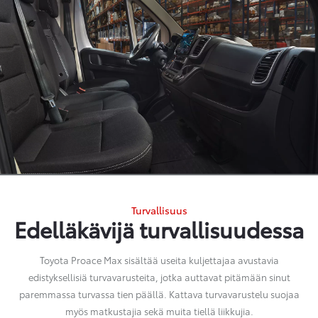
Turvallisuus
Edelläkävijä turvallisuudessa
Toyota Proace Max sisältää useita kuljettajaa avustavia
edistyksellisiä turvavarusteita, jotka auttavat pitämään sinut
paremmassa turvassa tien päällä. Kattava turvavarustelu suojaa
myös matkustajia sekä muita tiellä liikkujia.