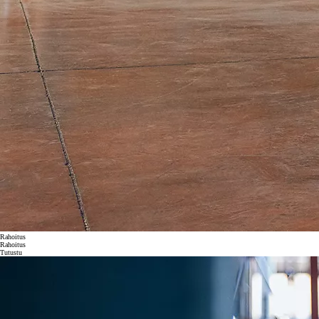
Rahoitus
Rahoitus
Tutustu
Toyota Rahoitus tarjoaa monipuolisia ratkaisuja yritysasiakkaiden autojen hankintaan, käyttöön ja siitä
huolehtimiseen.