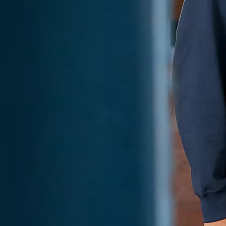
KINTO One Huoltoleasing
KINTO One Huoltoleasingilla saat autot yrityksesi käyttöön kattavalla ja huolettomalla sopimuksella.
Jokaisessa sopimuksessa on läpinäkyvä taulukkohinnoittelu, jonka ansiosta muuttuva auton käyttötarve ei
aiheuta odottamattomia kuluja.