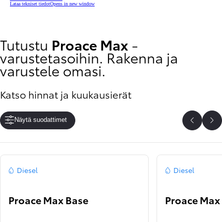
Lataa tekniset tiedot
Opens in new window
Tutustu
Proace Max
-
varustetasoihin. Rakenna ja
varustele omasi.
Katso hinnat ja kuukausierät
Näytä suodattimet
Edelline
Se
Diesel
Diesel
Proace Max Base
Proace Max