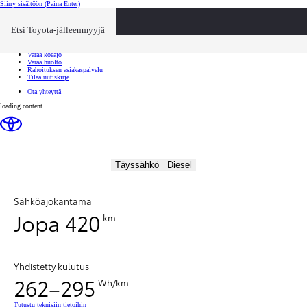
Siirry sisältöön
(Paina Enter)
Ota yhteyttä
Sulje
Etsi Toyota-jälleenmyyjä
Toyota palvelee
Etsi jälleenmyyjä
Varaa koeajo
Varaa huolto
Rahoituksen asiakaspalvelu
Tilaa uutiskirje
Ota yhteyttä
loading content
Täyssähkö
Diesel
Sähköajokantama
Jopa 420
km
Yhdistetty kulutus
262–295
Wh/km
Tutustu teknisiin tietoihin