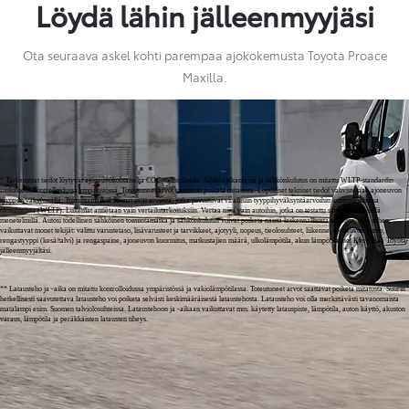
Löydä lähin jälleenmyyjäsi
Ota seuraava askel kohti parempaa ajokokemusta Toyota Proace
Maxilla.
* Tarkemmat tiedot löytyvät ajoneuvokohtaiselta COC-todistukselta. Sähköajokantama ja sähkönkulutus on mitattu WLTP-standardin
mukaisesti kontrolloidussa ympäristössä. Toteutuneet arvot saattavat poiketa mitatusta. Lopulliset tekniset tiedot vahvistetaan ajoneuvon
tyyppihyväksynnällä. Toimintamatkalukemat ovat arvioita, jotka perustuvat virallisiin tyyppihyväksyntäarvoihin kontrolloiduissa
olosuhteissa (WLTP). Lukemat annetaan vain vertailutarkoituksiin. Vertaa niitä vain autoihin, jotka on testattu samoilla teknisillä
menetelmillä. Autosi todellinen sähköinen toimintamatka ja sähkönkulutus voivat poiketa näistä laskennallisista arvoista, sillä siihen
vaikuttavat monet tekijät: valittu varustetaso, lisävarusteet ja tarvikkeet, ajotyyli, nopeus, tieolosuhteet, liikenne, ajoneuvon kunto,
rengastyyppi (kesä/talvi) ja rengaspaine, ajoneuvon kuormitus, matkustajien määrä, ulkolämpötila, akun lämpötila jne. Kysy lisää Toyota-
jälleenmyyjältäsi.
** Latausteho ja -aika on mitattu kontrolloidussa ympäristössä ja vakiolämpötilassa. Toteutuneet arvot saattavat poiketa mitatusta. Suurin
hetkellisesti saavutettava latausteho voi poiketa selvästi keskimääräisestä lataustehosta. Latausteho voi olla merkittävästi tavanomaista
matalampi esim. Suomen talviolosuhteissa. Lataustehoon ja -aikaan vaikuttavat mm. käytetty latauspiste, lämpötila, auton käyttö, akuston
varaus, lämpötila ja peräkkäisten latausten tiheys.
Mallisto
Mallisto
Uudet autot
Toyota bZ4X
Toyota bZ4X Touring