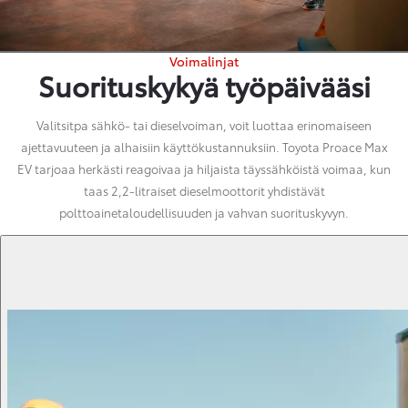
Voimalinjat
Suorituskykyä työpäivääsi
Valitsitpa sähkö- tai dieselvoiman, voit luottaa erinomaiseen
ajettavuuteen ja alhaisiin käyttökustannuksiin. Toyota Proace Max
EV tarjoaa herkästi reagoivaa ja hiljaista täyssähköistä voimaa, kun
taas 2,2-litraiset dieselmoottorit yhdistävät
polttoainetaloudellisuuden ja vahvan suorituskyvyn.