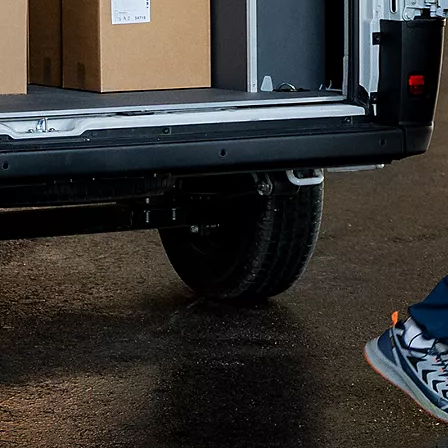
Huolto- ja korjauspalvelut
Laadukkaat huolto- ja korjauspalvelumme varmistavat, että Toyotallasi ajaminen tuntuu aina yhtä hyvältä kuin
ostopäivänä.