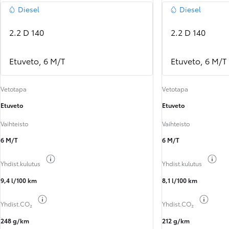
Diesel
Diesel
2.2 D 140
2.2 D 140
Etuveto, 6 M/T
Etuveto, 6 M/T
Vetotapa
Vetotapa
Etuveto
Etuveto
Vaihteisto
Vaihteisto
6 M/T
6 M/T
Näytä polttoainetiedot
Näy
Yhdist.kulutus
Yhdist.kulutus
9,4 l/100 km
8,1 l/100 km
Näytä polttoainetiedot
Näytä 
Yhdist.CO₂
Yhdist.CO₂
248 g/km
212 g/km