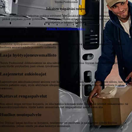
Toyota Professional
Jokaisen työpäiväsi tukena
Toyota Professional tarkoittaa joukkoa erityisesti yritysasiakkaille suunnattuja tuotteita ja palveluja, jotka
pitävät yrityksesi pyörät pyörimässä. Hyötyajoneuvoihin erikoistuneet ammattilaiset huolehtivat yrityksesi
autotarpeista ja kalustosi huollosta.
Tutustu Toyota Professionaliin »
Ammattitaitoinen henkilöstö
Koulutetut hyötyajoneuvoihin erikoistuneet ammattilaiset huolehtivat yrityksesi autotarpeista ja kalustosi
huollosta ammattitaidolla ja suurella sydämellä.
Laaja hyötyajoneuvomallisto
Toyota Professional -liikkeissämme on aina nähtävillä ja koeajettavissa Toyotan laaja hyötyajoneuvomallisto,
josta löydät yrityksellesi juuri oikean työvälineen.
Laajennetut aukioloajat
Laajennettujen aukioloaikojemme ansiosta voit huolehtia autojesi huolloista ja korjauksista silloin, kun se
sinulle parhaiten sopii, myös arkityöajan ulkopuolella. Mainitsethan toiveesi esim. iltahuollosta jo aikaa
varatessasi.
Kattavat rengaspalvelut
Kun autosi rengas tarvitsee korjausta, on aika hankkia kokonaan uudet renkaat tai tarvitset renkaanvaihto- tai
kausisäilytyspalveluita, löydät kaikki ammattitaitoiset rengaspalvelut saman katon alta.
Huollon noutopalvelu
Jos Toyotasi kaipaa huoltoa tai korjausta, noudamme sen puolestasi ja palautamme sinulle huollon
valmistuttua, jolloin sinulle jää aikaa keskittyä olennaiseen.