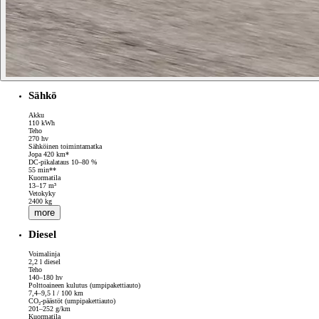
Sähkö
Akku
110 kWh
Teho
270 hv
Sähköinen toimintamatka
Jopa 420 km*
DC-pikalataus 10–80 %
55 min**
Kuormatila
13–17 m³
Vetokyky
2400 kg
more
Diesel
Voimalinja
2,2 l diesel
Teho
140–180 hv
Polttoaineen kulutus (umpipakettiauto)
7,4–9,5 l / 100 km
CO₂-päästöt (umpipakettiauto)
201–252 g/km
Kuormatila