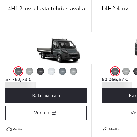
L4H1 2-ov. alusta tehdaslavalla
L4H2 4-ov.
Anthracite
Misty Grey
Black Opal
Icy White
Stormy Grey
Silver Shadow
Anthracite
Misty G
57 762,73 €
53 066,57 €
Rakenna malli
Rak
Proace Max Base
Vertaile
Ver
Moottori
Moottori