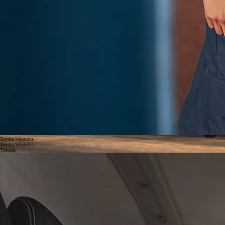
Toyota Vakuutus
Toyota Vakuutus
Tutustu
Toyota Vakuutus antaa sinulle varmuuden siitä, että hyötyajoneuvosi on sen parhaiten tuntevien
asiantuntijoiden suojaama.