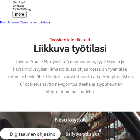
10–17 m³
Vetokyky
2500–3000 kg
more
Katso hinnasto
(Opens in new window)
Työskentele fiksusti
Liikkuva työtilasi
Toyota Proace Max yhdistää mukavuuden, tyylikkyyden ja
käytännöllisyyden. Ilmastoidussa ohjaamossa on hyvin tilaa
kolmelle henkilölle. Comfort-varustetasosta alkaen käytössäsi on
10” kosketusnäyttö navigointilaitteella ja älypuhelimen
integrointiominaisuudella.
Fiksu käyttää
Digitaalinen ohjaamo
Säilytysratkaisut