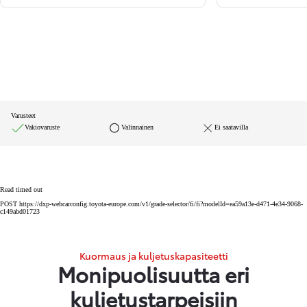
Varusteet
Vakiovaruste
Valinnainen
Ei saatavilla
Read timed out
POST https://dxp-webcarconfig.toyota-europe.com/v1/grade-selector/fi/fi?modelId=ea59a13e-d471-4e34-9068-
c149abd01723
Kuormaus ja kuljetuskapasiteetti
Monipuolisuutta eri
kuljetustarpeisiin