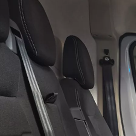
Toyota Rahoitusleasing
Toyota Rahoitusleasing on määräaikaista vuokraamista, joka vapauttaa yrityksissä auton ostoon sitoutuvaa
pääomaa. Rahoitusleasingissa sovitaan vuokra-aika ja jäännösarvo. Sopimuksessa ei ole kilometrirajoitusta, ja
huolehdit itse ajoneuvon huolto- ja ylläpitokustannuksista.