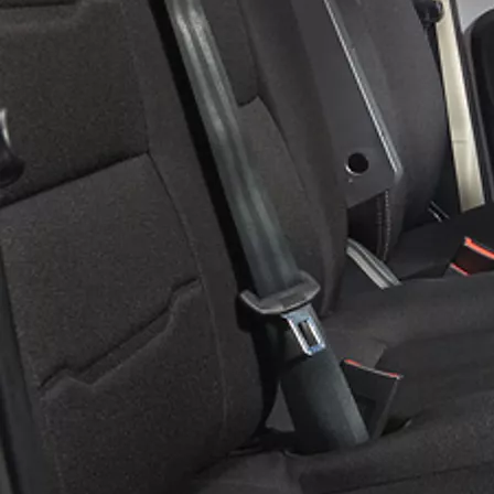
Luotettava vakuutus ajoneuvollesi
Toyota Vakuutus on suunniteltu turvaamaan Toyotasi parhaalla mahdollisella tavalla. Riippumatta siitä, onko
autosi saanut pelti-, kone- tai lasivaurioita, takaamme, että saat apua autollesi valtuutetulta Toyota-korjaamolta.
Autosi korjataan oikein alkuperäisillä osilla, ja näin autosi säilyttää korkean turvallisuustason ja
jälleenmyyntiarvonsa.
Toyota Easy Osamaksu
Toyota Easy Osamaksu on osamaksurahoitus taatulla hyvityshinnalla. Sopimuskauden lopussa voit päättää
vaihdatko uuteen, pidätkö vai palautatko auton. Voit muuttaa sopimuskilometrejä tai vaihtaa auton tarvittaessa
kesken sopimuksen.