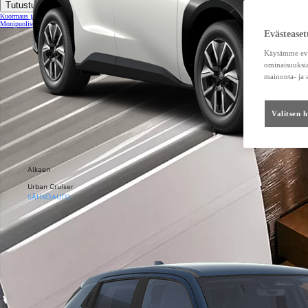
Tutustu tarkemmin
Kuormaus ja kuljetuskapasiteetti
Monipuolisuutta eri kuljetustarpeisiin
Evästeaset
Käytämme eväs
ominaisuuksia
mainonta- ja
Valitsen 
Alkaen
Urban Cruiser
SÄHKÖAUTO