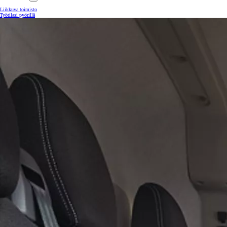
Liikkuva toimisto
Työtilasi pyörillä
Yaris Cross
HYBRIDI
Tulossa pian