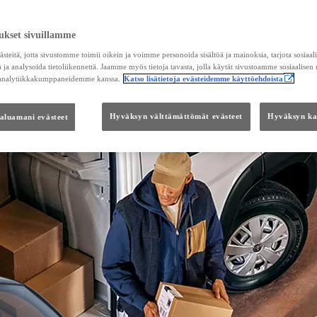
ukset sivuillamme
teitä, jotta sivustomme toimii oikein ja voimme personoida sisältöä ja mainoksia, tarjota sosiaa
 ja analysoida tietoliikennettä. Jaamme myös tietoja tavasta, jolla käytät sivustoamme sosiaalisen
 analytiikkakumppaneidemme kanssa.
Katso lisätietoja evästeidemme käyttöehdoista
haluamani evästeet
Hyväksyn välttämättömät evästeet
Hyväksyn kai