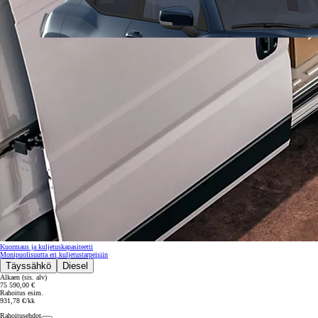
Kuormaus ja kuljetuskapasiteetti
Monipuolisuutta eri kuljetustarpeisiin
Täyssähkö
Diesel
Alkaen (sis. alv)
75 590,00 €
Alkaen
Rahoitus esim.
931,78 €/kk
tai kuukausierä
Rahoitusehdot