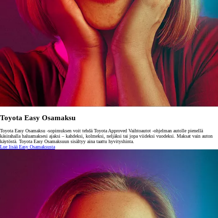
Toyota Easy Osamaksu
Toyota Easy Osamaksu -sopimuksen voit tehdä Toyota Approved Vaihtoautot -ohjelman autolle pienellä
käsirahalla haluamaksesi ajaksi – kahdeksi, kolmeksi, neljäksi tai jopa viideksi vuodeksi. Maksat vain auton
käytöstä. Toyota Easy Osamaksuun sisältyy aina taattu hyvityshinta.
Lue lisää Easy Osamaksusta