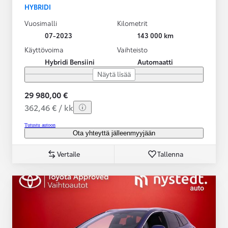
HYBRIDI
Vuosimalli
Kilometrit
07-2023
143 000 km
Käyttövoima
Vaihteisto
Hybridi Bensiini
Automaatti
Näytä lisää
29 980,00 €
362,46 € / kk
Tutustu autoon
Ota yhteyttä jälleenmyyjään
Vertaile
Tallenna