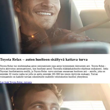
Toyota Relax – auton huoltoon sisältyvä kattava turva
Toyota Relax tuo mielenrauhaa auton omistamiseen jopa auton kymmeneen ikävuoteen asti. Toyota Relax -
turva aktivoituu automaattisesti, kun huollatat autosi Toyotalla määräaikaishuolto-ohjelman mukaisesti. Jatka
Toyotasi huollattamista meillä, ja Toyota Relax -turva uusitaan seuraavaan huoltoon asti – autolle, joka on
enintään 10 vuotta vanha tai jolla on ajettu enintään 185 000 km (ensin täyttyvän mukaan). Turvan
voimaantulo on kaikille turvaan oikeutetuille malleille veloitukseton huollon yhteydessä.
Lue lisää Toyota Relax -turvasta