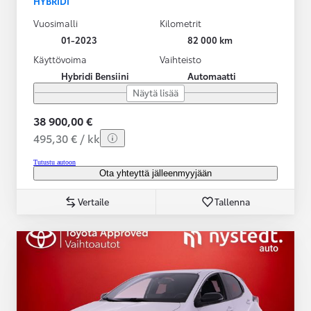
HYBRIDI
Vuosimalli
Kilometrit
01-2023
82 000 km
Käyttövoima
Vaihteisto
Hybridi Bensiini
Automaatti
Näytä lisää
38 900,00 €
495,30 € / kk
Tutustu autoon
Ota yhteyttä jälleenmyyjään
Vertaile
Tallenna