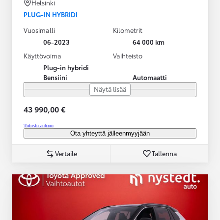
Helsinki
PLUG-IN HYBRIDI
Vuosimalli
Kilometrit
06-2023
64 000 km
Käyttövoima
Vaihteisto
Plug-in hybridi
Bensiini
Automaatti
Näytä lisää
43 990,00 €
Tutustu autoon
Ota yhteyttä jälleenmyyjään
Vertaile
Tallenna