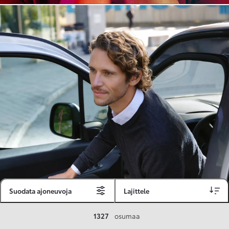
Suodata ajoneuvoja
Lajittele
Toyota Vakuutus
1327
osumaa
Toyota-asiakkaille räätälöity ja valmiiksi kilpailutettu Toyota Vakuutus on edullinen, monipuolinen ja kattava.
Se sisältää Täyskaskossa 80 %:n bonuksen ja voit hyödyntää liikennevakuutusbonuskertymäsi aina 80 %:iin