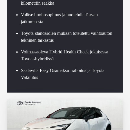
kilometriin saakka
Valitse huoltosopimus ja huolehdit Turvan
jatkumisesta
Toyota-standardien mukaan toteutettu vaihtoauton
tekninen tarkastus
Voimassaoleva Hybrid Health Check jokaisessa
Toyota-hybridissä
Saatavilla Easy Osamaksu -rahoitus ja Toyota
Vakuutus