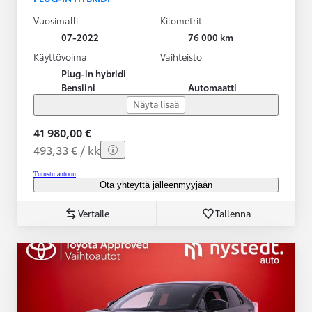
Vuosimalli
Kilometrit
07-2022
76 000 km
Käyttövoima
Vaihteisto
Plug-in hybridi
Bensiini
Automaatti
Näytä lisää
41 980,00 €
493,33 € / kk
Tutustu autoon
Ota yhteyttä jälleenmyyjään
Vertaile
Tallenna