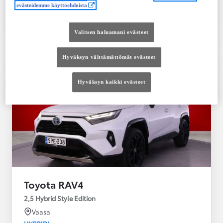
evästeidemme käyttöehdoista
Tutustu autoon
Ota yhteyttä jälleenmyyjään
Valitsen haluamani evästeet
Vertaile
Tallenna
Hyväksyn välttämättömät evästeet
Hyväksyn kaikki evästeet
Toyota RAV4
2,5 Hybrid Style Edition
Vaasa