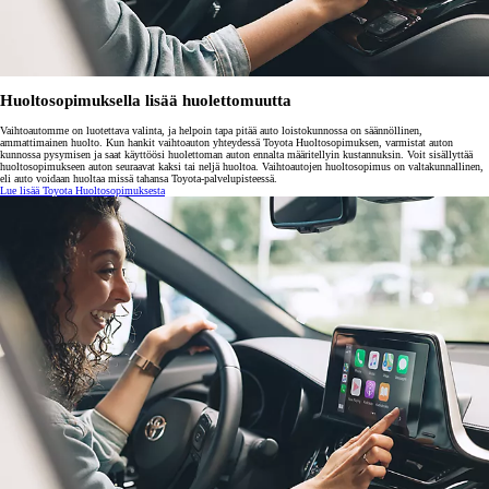
Huoltosopimuksella lisää huolettomuutta
Vaihtoautomme on luotettava valinta, ja helpoin tapa pitää auto loistokunnossa on säännöllinen,
ammattimainen huolto. Kun hankit vaihtoauton yhteydessä Toyota Huoltosopimuksen, varmistat auton
kunnossa pysymisen ja saat käyttöösi huolettoman auton ennalta määritellyin kustannuksin. Voit sisällyttää
huoltosopimukseen auton seuraavat kaksi tai neljä huoltoa. Vaihtoautojen huoltosopimus on valtakunnallinen,
eli auto voidaan huoltaa missä tahansa Toyota-palvelupisteessä.
Lue lisää Toyota Huoltosopimuksesta