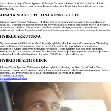
Auton hintaan sisältyvä Toyota Approved Vaihtoautot Turva on voimassa 12 kk hankintahetkestä ilman
kilometrirajoitusta. Voit siis ajaa vuoden aikana niin paljon kuin haluat vailla huolta kilometrirajoituksen
täyttymisestä.
AINA TARKASTETTU, AINA KUNNOSTETTU
Jokainen Toyota Approved Vaihtoautot -ohjelman auto on erikoiskoulutuksen saaneen Toyota-mekaanikon
tarkastama. Perusteellisen teknisen tarkastuksen yhteydessä havaitut mahdolliset puutteet tai viat on korjattu ja
tarvittavat osat vaihdettu. Tämän ansiosta autolla on edessään vielä paljon turvallisia ja huolettomia
ajokilometrejä. Kaikissa Toyota Approved Vaihtoautot -ohjelman autoissa on todistus teknisestä tarkastuksesta.
HYBRIDIAKKUTURVA
Toyota tunnetaan hybriditekniikan edelläkävijänä ja hybridien ylivoimaisena markkinajohtajana. Tämä näkyy
myös vaihtoautovalikoimassamme, jossa on runsaasti hybridejä. Toyotan hybridit ovat menestyneet
erinomaisesti autojen kestävyyttä mittaavissa vertailuissa. Toyota-hybridien akut ovat nekin osoittaneet
kestävyytensä ja toimivuutensa. Ne kestävät koko auton käyttöiän, ja Toyota myöntääkin huolto-ohjelmansa
mukaan huolletuille hybridiakuilleen 10 vuoden / 350 000 km:n hybridiakkuturvan.
HYBRID HEALTH CHECK
Jokainen Toyota Approved Vaihtoautot -ohjelman hybridi on läpikäynyt erillisen Hybrid Health Check -
tarkastuksen, jossa varmistetaan akun ja hybridijärjestelmän toimivuus sekä taataan hybridiakkuturva. Voit siis
olla varma, että hybridivaihtoautosi on luottokumppanisi vielä vuosienkin päästä.
Approved Turvan ehdot
Approved tarkastusohjelma
Akkuturva