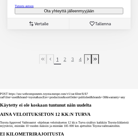
Tutustu autoon
Ota yhteyttä jälleenmyyjään
Vertaile
Tallenna
1
2
3
4
First Page
Previous page
Next page
Last Page
POST https://usc-webcomponents.toyota-europe.com/v1/car-filter/fi/fi?
carFilter=used&brand=toyota&uscEnv=production&sortOrder=published&brands=38&warranty=any
Käytetty ei ole koskaan tuntunut näin uudelta
AINA VELOITUKSETON 12 KK:N TURVA
Toyota Approved Vaihtoautot -ohjelman veloitukseton 12 kk:n Turva sisältyy kaikkiin Toyota-liikkeistä
myytäviin, enintään 10 vuoden ikäisiin ja enintään 185 000 km ajettuihin Toyota-vaihtoautoihin.
EI KILOMETRIRAJOITUSTA