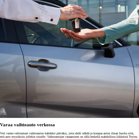
Varaa vaihtoauto verkossa
Voit varata valitsemasi vaihtoauton kahdeksi päiväksi, jotta ehdit nähdä ja koeajaa auton ilman huolta siitä,
että auto myytäisiin jollekin toiselle. Vaihtoautojen varaaminen on tällä hetkellä mahdollista liikkeistä Toyota