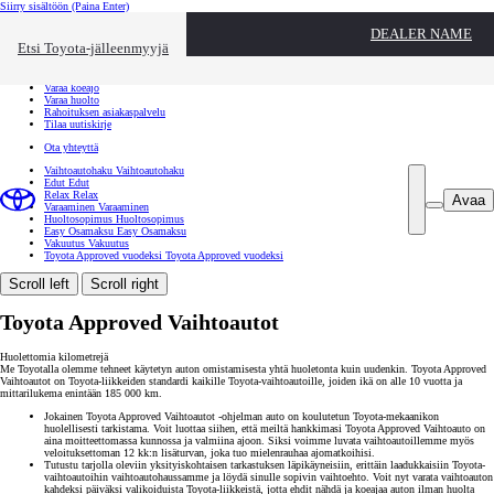
Siirry sisältöön
(Paina Enter)
Ota yhteyttä
DEALER NAME
Sulje
Etsi Toyota-jälleenmyyjä
Toyota palvelee
Etsi jälleenmyyjä
Varaa koeajo
Varaa huolto
Rahoituksen asiakaspalvelu
Tilaa uutiskirje
Ota yhteyttä
Vaihtoautohaku
Vaihtoautohaku
Edut
Edut
Relax
Relax
Avaa
Varaaminen
Varaaminen
Huoltosopimus
Huoltosopimus
Easy Osamaksu
Easy Osamaksu
Vakuutus
Vakuutus
Toyota Approved vuodeksi
Toyota Approved vuodeksi
Scroll left
Scroll right
Toyota Approved Vaihtoautot
Huolettomia kilometrejä
Me Toyotalla olemme tehneet käytetyn auton omistamisesta yhtä huoletonta kuin uudenkin. Toyota Approved
Vaihtoautot on Toyota-liikkeiden standardi kaikille Toyota-vaihtoautoille, joiden ikä on alle 10 vuotta ja
mittarilukema enintään 185 000 km.
Jokainen Toyota Approved Vaihtoautot -ohjelman auto on koulutetun Toyota-mekaanikon
huolellisesti tarkistama. Voit luottaa siihen, että meiltä hankkimasi Toyota Approved Vaihtoauto on
aina moitteettomassa kunnossa ja valmiina ajoon. Siksi voimme luvata vaihtoautoillemme myös
veloituksettoman 12 kk:n lisäturvan, joka tuo mielenrauhaa ajomatkoihisi.
Tutustu tarjolla oleviin yksityiskohtaisen tarkastuksen läpikäyneisiin, erittäin laadukkaisiin Toyota-
vaihtoautoihin vaihtoautohaussamme ja löydä sinulle sopivin vaihtoehto. Voit nyt varata vaihtoauton
kahdeksi päiväksi valikoiduista Toyota-liikkeistä, jotta ehdit nähdä ja koeajaa auton ilman huolta