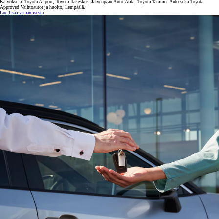
Kaivoksela, Toyota Airport, Toyota Itäkeskus, Järvenpään Auto-Arita, Toyota Tammer-Auto sekä Toyota
Approved Vaihtoautot ja huolto, Lempäälä.
Lue lisää varaamisesta