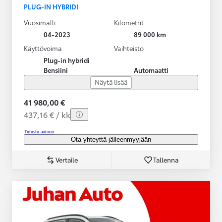
PLUG-IN HYBRIDI
Vuosimalli
Kilometrit
04-2023
89 000 km
Käyttövoima
Vaihteisto
Plug-in hybridi
Bensiini
Automaatti
Näytä lisää
41 980,00 €
437,16 € / kk
Tutustu autoon
Ota yhteyttä jälleenmyyjään
Vertaile
Tallenna