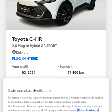
Toyota C-HR
2,0 Plug-in Hybrid GR SPORT
Kokkola
PLUG-IN HYBRIDI
Vuosimalli
Kilometrit
03-2024
27 400 km
Käyttövoima
Vaihteisto
Plug-in hybridi
Bensiini
Automaatti
Evästeasetukset sivuillamme
Näytä lisää
Käytämme evästeitä, jotta sivustomme toimii oikein ja voimme personoida sisältöä
ja mainoksia, tarjota sosiaalisen median ominaisuuksia ja analysoida
36 900,00 €
tietoliikennettä. Jaamme myös tietoja tavasta, jolla käytät sivustoamme sosiaalisen
median, mainonta- ja analytiikkakumppaneidemme kanssa.
Katso lisätietoja