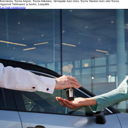
Kaivoksela, Toyota Airport, Toyota Itäkeskus, Järvenpään Auto-Arita, Toyota Tammer-Auto sekä Toyota
Approved Vaihtoautot ja huolto, Lempäälä.
Lue lisää varaamisesta