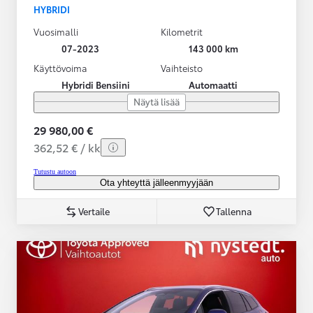
HYBRIDI
Vuosimalli
Kilometrit
07-2023
143 000 km
Käyttövoima
Vaihteisto
Hybridi Bensiini
Automaatti
Näytä lisää
29 980,00 €
362,52 € / kk
Tutustu autoon
Ota yhteyttä jälleenmyyjään
Vertaile
Tallenna