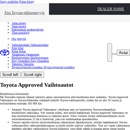
Siirry sisältöön
(Paina Enter)
Ota yhteyttä
DEALER NAME
Sulje
Etsi Toyota-jälleenmyyjä
Toyota palvelee
Etsi jälleenmyyjä
Varaa koeajo
Varaa huolto
Rahoituksen asiakaspalvelu
Tilaa uutiskirje
Ota yhteyttä
Vaihtoautohaku
Vaihtoautohaku
Edut
Edut
Relax
Relax
Avaa
Varaaminen
Varaaminen
Huoltosopimus
Huoltosopimus
Easy Osamaksu
Easy Osamaksu
Vakuutus
Vakuutus
Toyota Approved vuodeksi
Toyota Approved vuodeksi
Scroll left
Scroll right
Toyota Approved Vaihtoautot
Huolettomia kilometrejä
Me Toyotalla olemme tehneet käytetyn auton omistamisesta yhtä huoletonta kuin uudenkin. Toyota Approved
Vaihtoautot on Toyota-liikkeiden standardi kaikille Toyota-vaihtoautoille, joiden ikä on alle 10 vuotta ja
mittarilukema enintään 185 000 km.
Jokainen Toyota Approved Vaihtoautot -ohjelman auto on koulutetun Toyota-mekaanikon
huolellisesti tarkistama. Voit luottaa siihen, että meiltä hankkimasi Toyota Approved Vaihtoauto on
aina moitteettomassa kunnossa ja valmiina ajoon. Siksi voimme luvata vaihtoautoillemme myös
veloituksettoman 12 kk:n lisäturvan, joka tuo mielenrauhaa ajomatkoihisi.
Tutustu tarjolla oleviin yksityiskohtaisen tarkastuksen läpikäyneisiin, erittäin laadukkaisiin Toyota-
vaihtoautoihin vaihtoautohaussamme ja löydä sinulle sopivin vaihtoehto. Voit nyt varata vaihtoauton
kahdeksi päiväksi valikoiduista Toyota-liikkeistä, jotta ehdit nähdä ja koeajaa auton ilman huolta