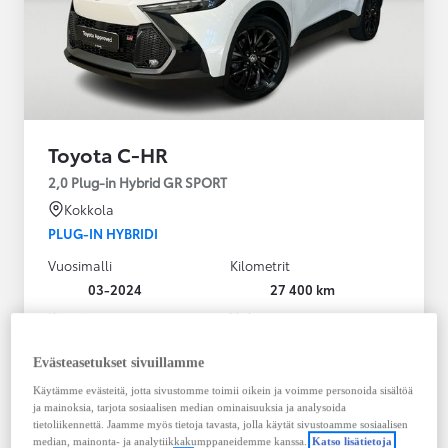
Toyota C-HR
2,0 Plug-in Hybrid GR SPORT
Kokkola
PLUG-IN HYBRIDI
Vuosimalli
Kilometrit
03-2024
27 400 km
Käyttövoima
Vaihteisto
Plug-in hybridi
Bensiini
Automaatti
Evästeasetukset sivuillamme
Näytä lisää
Käytämme evästeitä, jotta sivustomme toimii oikein ja voimme personoida sisältöä
ja mainoksia, tarjota sosiaalisen median ominaisuuksia ja analysoida
36 900,00 €
tietoliikennettä. Jaamme myös tietoja tavasta, jolla käytät sivustoamme sosiaalisen
median, mainonta- ja analytiikkakumppaneidemme kanssa.
Katso lisätietoja