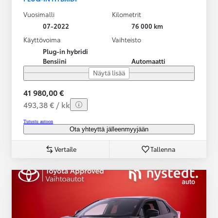
Vuosimalli
Kilometrit
07-2022
76 000 km
Käyttövoima
Vaihteisto
Plug-in hybridi
Bensiini
Automaatti
Näytä lisää
41 980,00 €
493,38 € / kk
Tutustu autoon
Ota yhteyttä jälleenmyyjään
Vertaile
Tallenna