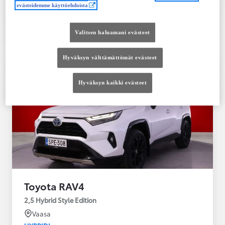
evästeidemme käyttöehdoista
Tutustu autoon
Ota yhteyttä jälleenmyyjään
Valitsen haluamani evästeet
Vertaile
Tallenna
Hyväksyn välttämättömät evästeet
Hyväksyn kaikki evästeet
Toyota RAV4
2,5 Hybrid Style Edition
Vaasa