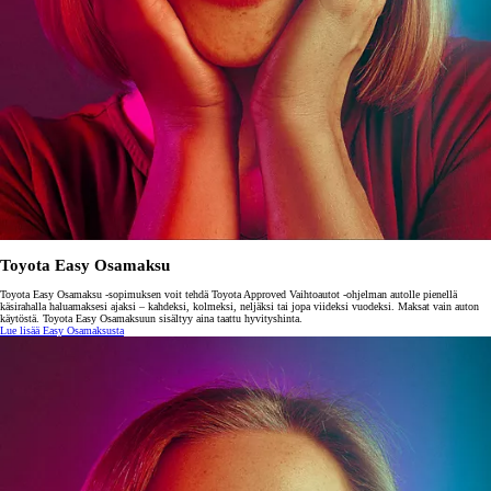
Toyota Easy Osamaksu
Toyota Easy Osamaksu -sopimuksen voit tehdä Toyota Approved Vaihtoautot -ohjelman autolle pienellä
käsirahalla haluamaksesi ajaksi – kahdeksi, kolmeksi, neljäksi tai jopa viideksi vuodeksi. Maksat vain auton
käytöstä. Toyota Easy Osamaksuun sisältyy aina taattu hyvityshinta.
Lue lisää Easy Osamaksusta