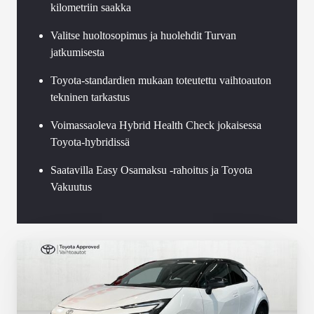
kilometriin saakka
Valitse huoltosopimus ja huolehdit Turvan
jatkumisesta
Toyota-standardien mukaan toteutettu vaihtoauton
tekninen tarkastus
Voimassaoleva Hybrid Health Check jokaisessa
Toyota-hybridissä
Saatavilla Easy Osamaksu -rahoitus ja Toyota
Vakuutus