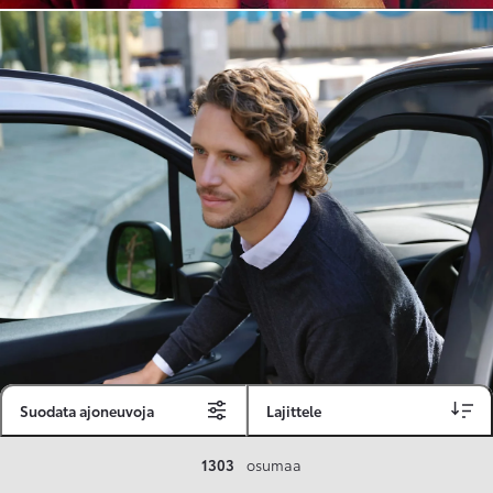
Suodata ajoneuvoja
Lajittele
Toyota Vakuutus
1303
osumaa
Toyota-asiakkaille räätälöity ja valmiiksi kilpailutettu Toyota Vakuutus on edullinen, monipuolinen ja kattava.
Se sisältää Täyskaskossa 80 %:n bonuksen ja voit hyödyntää liikennevakuutusbonuskertymäsi aina 80 %:iin