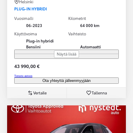
Helsinki
PLUG-IN HYBRIDI
Vuosimalli
Kilometrit
06-2023
64 000 km
Käyttövoima
Vaihteisto
Plug-in hybridi
Bensiini
Automaatti
Näytä lisää
43 990,00 €
Tutustu autoon
Ota yhteyttä jälleenmyyjään
Vertaile
Tallenna