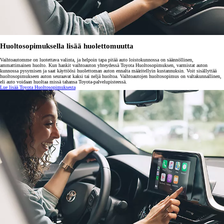
Huoltosopimuksella lisää huolettomuutta
Vaihtoautomme on luotettava valinta, ja helpoin tapa pitää auto loistokunnossa on säännöllinen,
ammattimainen huolto. Kun hankit vaihtoauton yhteydessä Toyota Huoltosopimuksen, varmistat auton
kunnossa pysymisen ja saat käyttöösi huolettoman auton ennalta määritellyin kustannuksin. Voit sisällyttää
huoltosopimukseen auton seuraavat kaksi tai neljä huoltoa. Vaihtoautojen huoltosopimus on valtakunnallinen,
eli auto voidaan huoltaa missä tahansa Toyota-palvelupisteessä.
Lue lisää Toyota Huoltosopimuksesta