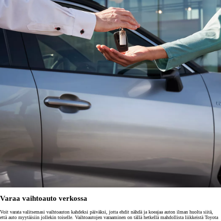
Varaa vaihtoauto verkossa
Voit varata valitsemasi vaihtoauton kahdeksi päiväksi, jotta ehdit nähdä ja koeajaa auton ilman huolta siitä,
että auto myytäisiin jollekin toiselle. Vaihtoautojen varaaminen on tällä hetkellä mahdollista liikkeistä Toyota