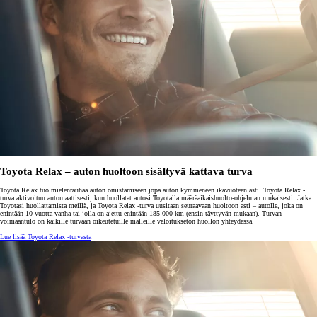
Toyota Relax – auton huoltoon sisältyvä kattava turva
Toyota Relax tuo mielenrauhaa auton omistamiseen jopa auton kymmeneen ikävuoteen asti. Toyota Relax -
turva aktivoituu automaattisesti, kun huollatat autosi Toyotalla määräaikaishuolto-ohjelman mukaisesti. Jatka
Toyotasi huollattamista meillä, ja Toyota Relax -turva uusitaan seuraavaan huoltoon asti – autolle, joka on
enintään 10 vuotta vanha tai jolla on ajettu enintään 185 000 km (ensin täyttyvän mukaan). Turvan
voimaantulo on kaikille turvaan oikeutetuille malleille veloitukseton huollon yhteydessä.
Lue lisää Toyota Relax -turvasta