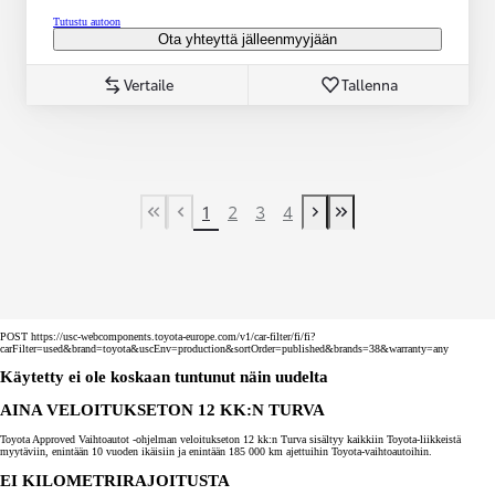
Tutustu autoon
Ota yhteyttä jälleenmyyjään
Vertaile
Tallenna
1
2
3
4
First Page
Previous page
Next page
Last Page
POST https://usc-webcomponents.toyota-europe.com/v1/car-filter/fi/fi?
carFilter=used&brand=toyota&uscEnv=production&sortOrder=published&brands=38&warranty=any
Käytetty ei ole koskaan tuntunut näin uudelta
AINA VELOITUKSETON 12 KK:N TURVA
Toyota Approved Vaihtoautot -ohjelman veloitukseton 12 kk:n Turva sisältyy kaikkiin Toyota-liikkeistä
myytäviin, enintään 10 vuoden ikäisiin ja enintään 185 000 km ajettuihin Toyota-vaihtoautoihin.
EI KILOMETRIRAJOITUSTA