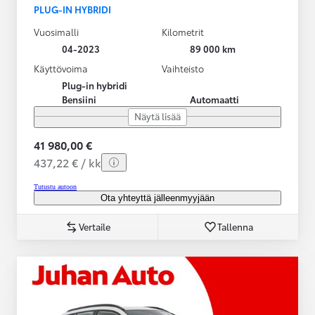
PLUG-IN HYBRIDI
Vuosimalli
Kilometrit
04-2023
89 000 km
Käyttövoima
Vaihteisto
Plug-in hybridi
Bensiini
Automaatti
Näytä lisää
41 980,00 €
437,22 € / kk
Tutustu autoon
Ota yhteyttä jälleenmyyjään
Vertaile
Tallenna