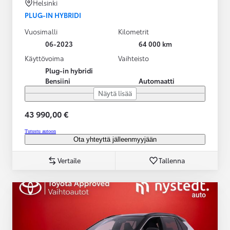
Helsinki
PLUG-IN HYBRIDI
Vuosimalli
Kilometrit
06-2023
64 000 km
Käyttövoima
Vaihteisto
Plug-in hybridi
Bensiini
Automaatti
Näytä lisää
43 990,00 €
Tutustu autoon
Ota yhteyttä jälleenmyyjään
Vertaile
Tallenna