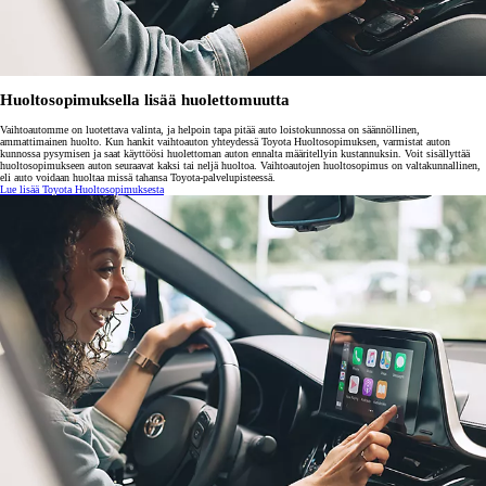
Huoltosopimuksella lisää huolettomuutta
Vaihtoautomme on luotettava valinta, ja helpoin tapa pitää auto loistokunnossa on säännöllinen,
ammattimainen huolto. Kun hankit vaihtoauton yhteydessä Toyota Huoltosopimuksen, varmistat auton
kunnossa pysymisen ja saat käyttöösi huolettoman auton ennalta määritellyin kustannuksin. Voit sisällyttää
huoltosopimukseen auton seuraavat kaksi tai neljä huoltoa. Vaihtoautojen huoltosopimus on valtakunnallinen,
eli auto voidaan huoltaa missä tahansa Toyota-palvelupisteessä.
Lue lisää Toyota Huoltosopimuksesta