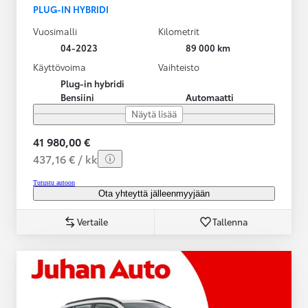
PLUG-IN HYBRIDI
Vuosimalli
Kilometrit
04-2023
89 000 km
Käyttövoima
Vaihteisto
Plug-in hybridi
Bensiini
Automaatti
Näytä lisää
41 980,00 €
437,16 € / kk
Tutustu autoon
Ota yhteyttä jälleenmyyjään
Vertaile
Tallenna