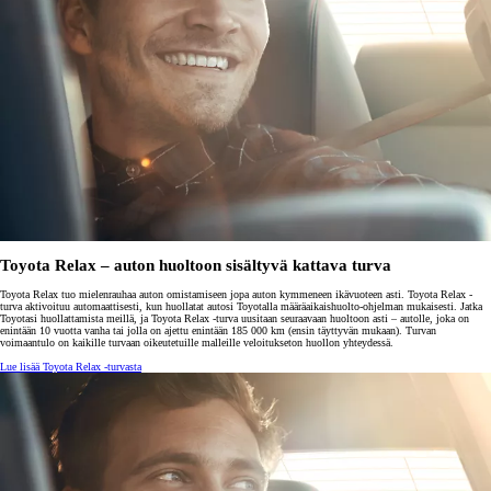
Toyota Relax – auton huoltoon sisältyvä kattava turva
Toyota Relax tuo mielenrauhaa auton omistamiseen jopa auton kymmeneen ikävuoteen asti. Toyota Relax -
turva aktivoituu automaattisesti, kun huollatat autosi Toyotalla määräaikaishuolto-ohjelman mukaisesti. Jatka
Toyotasi huollattamista meillä, ja Toyota Relax -turva uusitaan seuraavaan huoltoon asti – autolle, joka on
enintään 10 vuotta vanha tai jolla on ajettu enintään 185 000 km (ensin täyttyvän mukaan). Turvan
voimaantulo on kaikille turvaan oikeutetuille malleille veloitukseton huollon yhteydessä.
Lue lisää Toyota Relax -turvasta