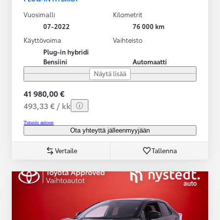
Vuosimalli
Kilometrit
07-2022
76 000 km
Käyttövoima
Vaihteisto
Plug-in hybridi
Bensiini
Automaatti
Näytä lisää
41 980,00 €
493,33 € / kk
Tutustu autoon
Ota yhteyttä jälleenmyyjään
Vertaile
Tallenna