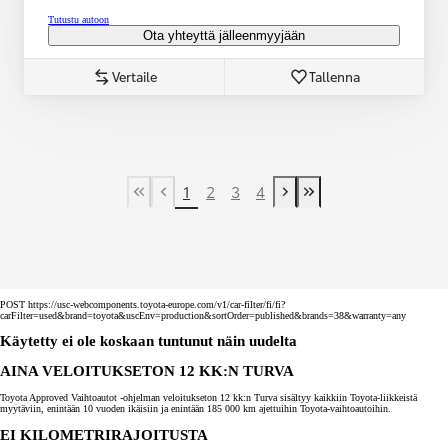
Tutustu autoon
Ota yhteyttä jälleenmyyjään
Vertaile
Tallenna
1
2
3
4
First Page
Previous page
Next page
Last Page
POST https://usc-webcomponents.toyota-europe.com/v1/car-filter/fi/fi?
carFilter=used&brand=toyota&uscEnv=production&sortOrder=published&brands=38&warranty=any
Käytetty ei ole koskaan tuntunut näin uudelta
AINA VELOITUKSETON 12 KK:N TURVA
Toyota Approved Vaihtoautot -ohjelman veloitukseton 12 kk:n Turva sisältyy kaikkiin Toyota-liikkeistä
myytäviin, enintään 10 vuoden ikäisiin ja enintään 185 000 km ajettuihin Toyota-vaihtoautoihin.
EI KILOMETRIRAJOITUSTA