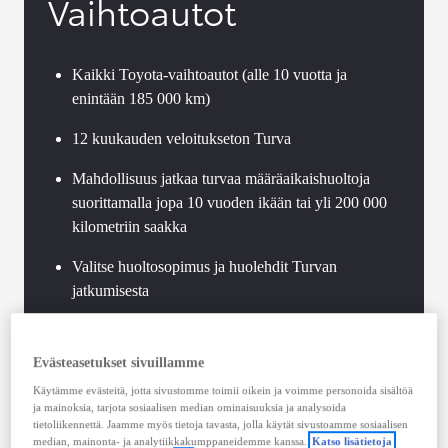
Vaihtoautot
Kaikki Toyota-vaihtoautot (alle 10 vuotta ja
enintään 185 000 km)
12 kuukauden veloitukseton Turva
Mahdollisuus jatkaa turvaa määräaikaishuoltoja
suorittamalla jopa 10 vuoden ikään tai yli 200 000
kilometriin saakka
Valitse huoltosopimus ja huolehdit Turvan
jatkumisesta
Toyota-standardien mukaan toteutettu vaihtoauton
tekninen tarkastus
Evästeasetukset sivuillamme
Käytämme evästeitä, jotta sivustomme toimii oikein ja voimme personoida sisältöä
Voimassaoleva Hybrid Health Check jokaisessa
ja mainoksia, tarjota sosiaalisen median ominaisuuksia ja analysoida
Toyota-hybridissä
tietoliikennettä. Jaamme myös tietoja tavasta, jolla käytät sivustoamme sosiaalisen
median, mainonta- ja analytiikkakumppaneidemme kanssa.
Katso lisätietoja