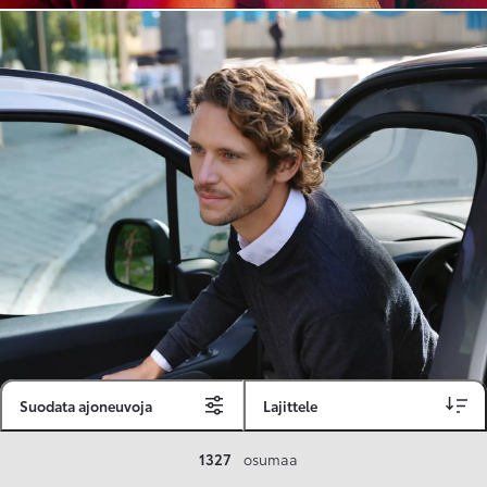
Suodata ajoneuvoja
Lajittele
Toyota Vakuutus
1327
osumaa
Toyota-asiakkaille räätälöity ja valmiiksi kilpailutettu Toyota Vakuutus on edullinen, monipuolinen ja kattava.
Se sisältää Täyskaskossa 80 %:n bonuksen ja voit hyödyntää liikennevakuutusbonuskertymäsi aina 80 %:iin