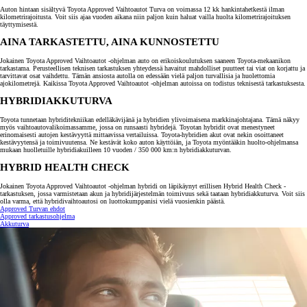
Auton hintaan sisältyvä Toyota Approved Vaihtoautot Turva on voimassa 12 kk hankintahetkestä ilman
kilometrirajoitusta. Voit siis ajaa vuoden aikana niin paljon kuin haluat vailla huolta kilometrirajoituksen
täyttymisestä.
AINA TARKASTETTU, AINA KUNNOSTETTU
Jokainen Toyota Approved Vaihtoautot -ohjelman auto on erikoiskoulutuksen saaneen Toyota-mekaanikon
tarkastama. Perusteellisen teknisen tarkastuksen yhteydessä havaitut mahdolliset puutteet tai viat on korjattu ja
tarvittavat osat vaihdettu. Tämän ansiosta autolla on edessään vielä paljon turvallisia ja huolettomia
ajokilometrejä. Kaikissa Toyota Approved Vaihtoautot -ohjelman autoissa on todistus teknisestä tarkastuksesta.
HYBRIDIAKKUTURVA
Toyota tunnetaan hybriditekniikan edelläkävijänä ja hybridien ylivoimaisena markkinajohtajana. Tämä näkyy
myös vaihtoautovalikoimassamme, jossa on runsaasti hybridejä. Toyotan hybridit ovat menestyneet
erinomaisesti autojen kestävyyttä mittaavissa vertailuissa. Toyota-hybridien akut ovat nekin osoittaneet
kestävyytensä ja toimivuutensa. Ne kestävät koko auton käyttöiän, ja Toyota myöntääkin huolto-ohjelmansa
mukaan huolletuille hybridiakuilleen 10 vuoden / 350 000 km:n hybridiakkuturvan.
HYBRID HEALTH CHECK
Jokainen Toyota Approved Vaihtoautot -ohjelman hybridi on läpikäynyt erillisen Hybrid Health Check -
tarkastuksen, jossa varmistetaan akun ja hybridijärjestelmän toimivuus sekä taataan hybridiakkuturva. Voit siis
olla varma, että hybridivaihtoautosi on luottokumppanisi vielä vuosienkin päästä.
Approved Turvan ehdot
Approved tarkastusohjelma
Akkuturva