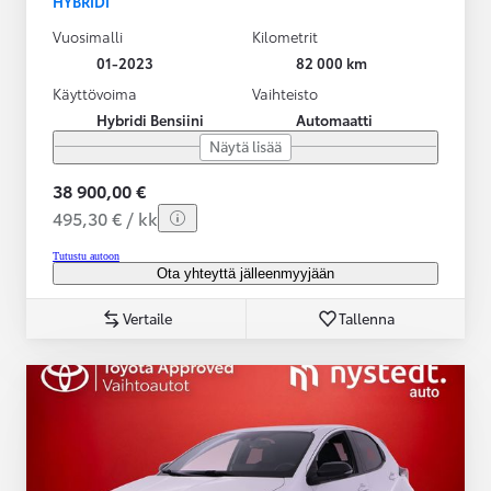
HYBRIDI
Vuosimalli
Kilometrit
01-2023
82 000 km
Käyttövoima
Vaihteisto
Hybridi Bensiini
Automaatti
Näytä lisää
38 900,00 €
495,30 € / kk
Tutustu autoon
Ota yhteyttä jälleenmyyjään
Vertaile
Tallenna