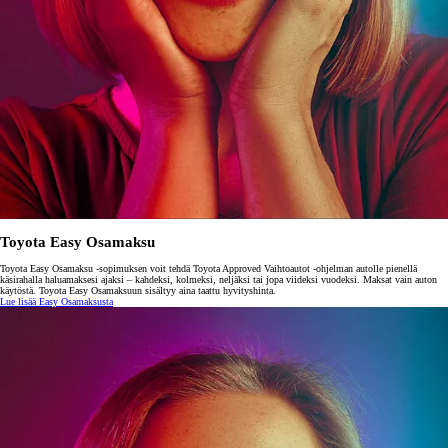
Toyota Easy Osamaksu
Toyota Easy Osamaksu -sopimuksen voit tehdä Toyota Approved Vaihtoautot -ohjelman autolle pienellä
käsirahalla haluamaksesi ajaksi – kahdeksi, kolmeksi, neljäksi tai jopa viideksi vuodeksi. Maksat vain auton
käytöstä. Toyota Easy Osamaksuun sisältyy aina taattu hyvityshinta.
Lue lisää Easy Osamaksusta