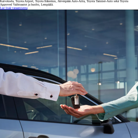
Kaivoksela, Toyota Airport, Toyota Itäkeskus, Järvenpään Auto-Arita, Toyota Tammer-Auto sekä Toyota
Approved Vaihtoautot ja huolto, Lempäälä.
Lue lisää varaamisesta