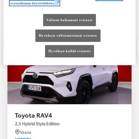
Saatavilla Easy Osamaksu -rahoitus ja Toyota
evästeidemme käyttöehdoista
Vakuutus
Valitsen haluamani evästeet
Hyväksyn välttämättömät evästeet
Hyväksyn kaikki evästeet
Toyota RAV4
2,5 Hybrid Style Edition
Vaasa