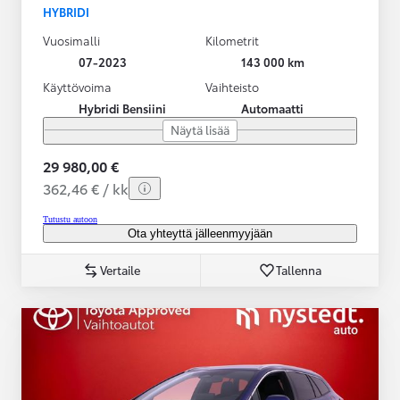
HYBRIDI
Vuosimalli
Kilometrit
07-2023
143 000 km
Käyttövoima
Vaihteisto
Hybridi Bensiini
Automaatti
Näytä lisää
29 980,00 €
362,46 € / kk
Tutustu autoon
Ota yhteyttä jälleenmyyjään
Vertaile
Tallenna