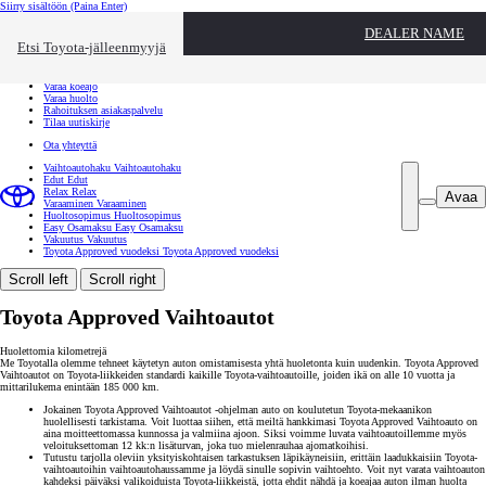
Siirry sisältöön
(Paina Enter)
Ota yhteyttä
DEALER NAME
Sulje
Etsi Toyota-jälleenmyyjä
Toyota palvelee
Etsi jälleenmyyjä
Varaa koeajo
Varaa huolto
Rahoituksen asiakaspalvelu
Tilaa uutiskirje
Ota yhteyttä
Vaihtoautohaku
Vaihtoautohaku
Edut
Edut
Relax
Relax
Avaa
Varaaminen
Varaaminen
Huoltosopimus
Huoltosopimus
Easy Osamaksu
Easy Osamaksu
Vakuutus
Vakuutus
Toyota Approved vuodeksi
Toyota Approved vuodeksi
Scroll left
Scroll right
Toyota Approved Vaihtoautot
Huolettomia kilometrejä
Me Toyotalla olemme tehneet käytetyn auton omistamisesta yhtä huoletonta kuin uudenkin. Toyota Approved
Vaihtoautot on Toyota-liikkeiden standardi kaikille Toyota-vaihtoautoille, joiden ikä on alle 10 vuotta ja
mittarilukema enintään 185 000 km.
Jokainen Toyota Approved Vaihtoautot -ohjelman auto on koulutetun Toyota-mekaanikon
huolellisesti tarkistama. Voit luottaa siihen, että meiltä hankkimasi Toyota Approved Vaihtoauto on
aina moitteettomassa kunnossa ja valmiina ajoon. Siksi voimme luvata vaihtoautoillemme myös
veloituksettoman 12 kk:n lisäturvan, joka tuo mielenrauhaa ajomatkoihisi.
Tutustu tarjolla oleviin yksityiskohtaisen tarkastuksen läpikäyneisiin, erittäin laadukkaisiin Toyota-
vaihtoautoihin vaihtoautohaussamme ja löydä sinulle sopivin vaihtoehto. Voit nyt varata vaihtoauton
kahdeksi päiväksi valikoiduista Toyota-liikkeistä, jotta ehdit nähdä ja koeajaa auton ilman huolta