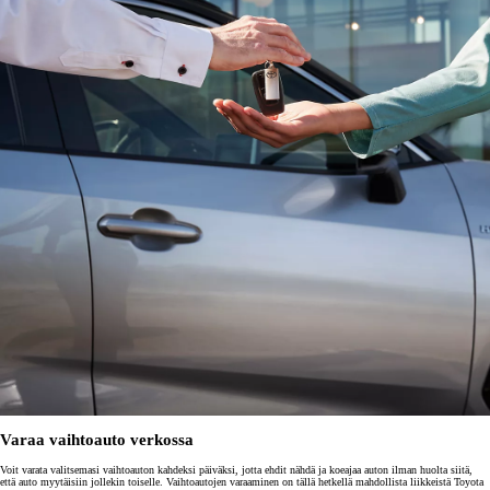
Varaa vaihtoauto verkossa
Voit varata valitsemasi vaihtoauton kahdeksi päiväksi, jotta ehdit nähdä ja koeajaa auton ilman huolta siitä,
että auto myytäisiin jollekin toiselle. Vaihtoautojen varaaminen on tällä hetkellä mahdollista liikkeistä Toyota