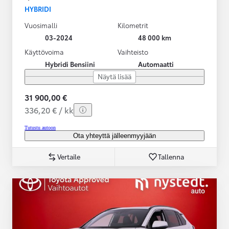
HYBRIDI
Vuosimalli
Kilometrit
03-2024
48 000 km
Käyttövoima
Vaihteisto
Hybridi Bensiini
Automaatti
Näytä lisää
31 900,00 €
336,20 € / kk
Tutustu autoon
Ota yhteyttä jälleenmyyjään
Vertaile
Tallenna