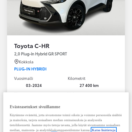
Toyota C-HR
2,0 Plug-in Hybrid GR SPORT
Kokkola
PLUG-IN HYBRIDI
Vuosimalli
Kilometrit
03-2024
27 400 km
Käyttövoima
Vaihteisto
Plug-in hybridi
Bensiini
Automaatti
Evästeasetukset sivuillamme
Näytä lisää
Käytämme evästeitä, jotta sivustomme toimii oikein ja voimme personoida sisältöä
ja mainoksia, tarjota sosiaalisen median ominaisuuksia ja analysoida
36 900,00 €
tietoliikennettä. Jaamme myös tietoja tavasta, jolla käytät sivustoamme sosiaalisen
median, mainonta- ja analytiikkakumppaneidemme kanssa.
Katso lisätietoja