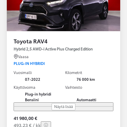
Toyota RAV4
Hybrid 2,5 AWD-i Active Plus Charged Edition
Vaasa
PLUG-IN HYBRIDI
Vuosimalli
Kilometrit
07-2022
76 000 km
Käyttövoima
Vaihteisto
Plug-in hybridi
Bensiini
Automaatti
Näytä lisää
41 980,00 €
493,23 € / kk