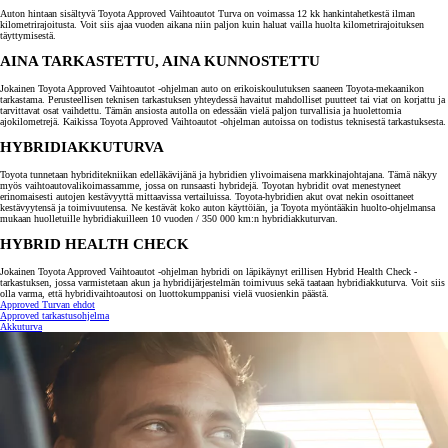
Auton hintaan sisältyvä Toyota Approved Vaihtoautot Turva on voimassa 12 kk hankintahetkestä ilman
kilometrirajoitusta. Voit siis ajaa vuoden aikana niin paljon kuin haluat vailla huolta kilometrirajoituksen
täyttymisestä.
AINA TARKASTETTU, AINA KUNNOSTETTU
Jokainen Toyota Approved Vaihtoautot -ohjelman auto on erikoiskoulutuksen saaneen Toyota-mekaanikon
tarkastama. Perusteellisen teknisen tarkastuksen yhteydessä havaitut mahdolliset puutteet tai viat on korjattu ja
tarvittavat osat vaihdettu. Tämän ansiosta autolla on edessään vielä paljon turvallisia ja huolettomia
ajokilometrejä. Kaikissa Toyota Approved Vaihtoautot -ohjelman autoissa on todistus teknisestä tarkastuksesta.
HYBRIDIAKKUTURVA
Toyota tunnetaan hybriditekniikan edelläkävijänä ja hybridien ylivoimaisena markkinajohtajana. Tämä näkyy
myös vaihtoautovalikoimassamme, jossa on runsaasti hybridejä. Toyotan hybridit ovat menestyneet
erinomaisesti autojen kestävyyttä mittaavissa vertailuissa. Toyota-hybridien akut ovat nekin osoittaneet
kestävyytensä ja toimivuutensa. Ne kestävät koko auton käyttöiän, ja Toyota myöntääkin huolto-ohjelmansa
mukaan huolletuille hybridiakuilleen 10 vuoden / 350 000 km:n hybridiakkuturvan.
HYBRID HEALTH CHECK
Jokainen Toyota Approved Vaihtoautot -ohjelman hybridi on läpikäynyt erillisen Hybrid Health Check -
tarkastuksen, jossa varmistetaan akun ja hybridijärjestelmän toimivuus sekä taataan hybridiakkuturva. Voit siis
olla varma, että hybridivaihtoautosi on luottokumppanisi vielä vuosienkin päästä.
Approved Turvan ehdot
Approved tarkastusohjelma
Akkuturva