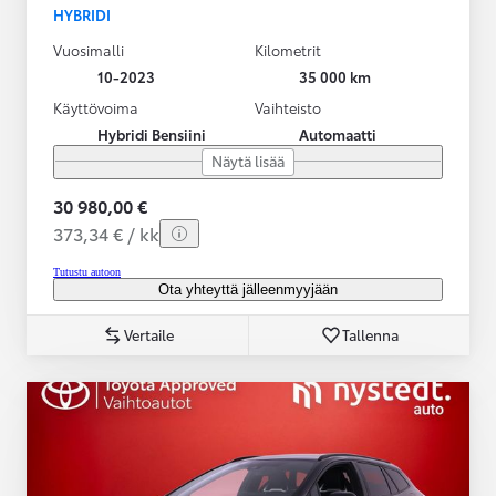
HYBRIDI
Vuosimalli
Kilometrit
10-2023
35 000 km
Käyttövoima
Vaihteisto
Hybridi Bensiini
Automaatti
Näytä lisää
30 980,00 €
373,34 € / kk
Tutustu autoon
Ota yhteyttä jälleenmyyjään
Vertaile
Tallenna