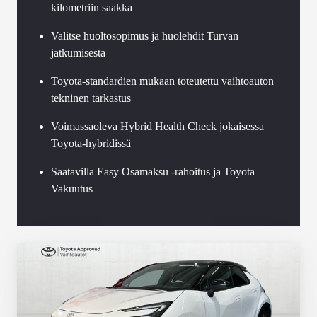
kilometriin saakka
Valitse huoltosopimus ja huolehdit Turvan
jatkumisesta
Toyota-standardien mukaan toteutettu vaihtoauton
tekninen tarkastus
Voimassaoleva Hybrid Health Check jokaisessa
Toyota-hybridissä
Saatavilla Easy Osamaksu -rahoitus ja Toyota
Vakuutus