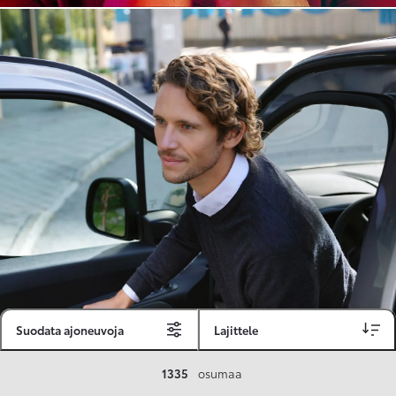
Suodata ajoneuvoja
Lajittele
Toyota Vakuutus
1335
osumaa
Toyota-asiakkaille räätälöity ja valmiiksi kilpailutettu Toyota Vakuutus on edullinen, monipuolinen ja kattava.
Se sisältää Täyskaskossa 80 %:n bonuksen ja voit hyödyntää liikennevakuutusbonuskertymäsi aina 80 %:iin