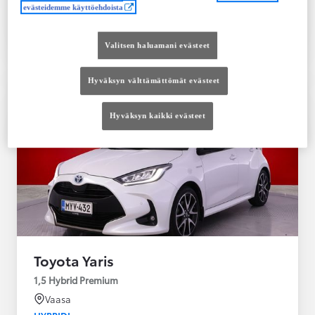
evästeidemme käyttöehdoista
Tutustu autoon
Ota yhteyttä jälleenmyyjään
Valitsen haluamani evästeet
Vertaile
Tallenna
Hyväksyn välttämättömät evästeet
Hyväksyn kaikki evästeet
Toyota Yaris
1,5 Hybrid Premium
Vaasa