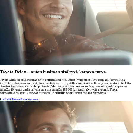
Toyota Relax – auton huoltoon sisältyvä kattava turva
Toyota Relax tuo mielenrauhaa auton omistamiseen jopa auton kymmeneen ikävuoteen asti. Toyota Relax -
turva aktivoituu automaattisesti, kun huollatat autosi Toyotalla määräaikaishuolto-ohjelman mukaisesti. Jatka
Toyotasi huollattamista meillä, ja Toyota Relax -turva uusitaan seuraavaan huoltoon asti – autolle, joka on
enintään 10 vuotta vanha tai jolla on ajettu enintään 185 000 km (ensin täyttyvän mukaan). Turvan
voimaantulo on kaikille turvaan oikeutetuille malleille veloitukseton huollon yhteydessä.
Lue lisää Toyota Relax -turvasta