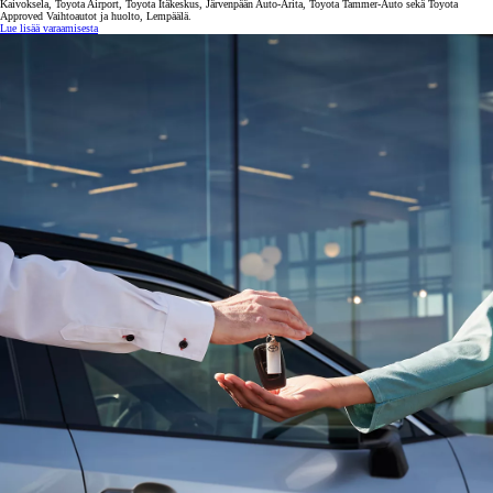
Kaivoksela, Toyota Airport, Toyota Itäkeskus, Järvenpään Auto-Arita, Toyota Tammer-Auto sekä Toyota
Approved Vaihtoautot ja huolto, Lempäälä.
Lue lisää varaamisesta