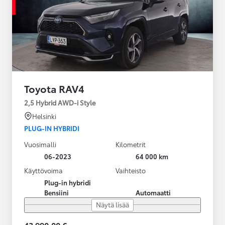
Toyota RAV4
2,5 Hybrid AWD-i Style
Helsinki
PLUG-IN HYBRIDI
Vuosimalli
Kilometrit
06-2023
64 000 km
Käyttövoima
Vaihteisto
Plug-in hybridi
Bensiini
Automaatti
Näytä lisää
43 990,00 €