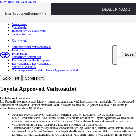
Siirry sisältöön
(Paina Enter)
Ota yhteyttä
DEALER NAME
Sulje
Etsi Toyota-jälleenmyyjä
Toyota palvelee
Etsi jälleenmyyjä
Varaa koeajo
Varaa huolto
Rahoituksen asiakaspalvelu
Tilaa uutiskirje
Ota yhteyttä
Vaihtoautohaku
Vaihtoautohaku
Edut
Edut
Relax
Relax
Avaa
Varaaminen
Varaaminen
Huoltosopimus
Huoltosopimus
Easy Osamaksu
Easy Osamaksu
Vakuutus
Vakuutus
Toyota Approved vuodeksi
Toyota Approved vuodeksi
Scroll left
Scroll right
Toyota Approved Vaihtoautot
Huolettomia kilometrejä
Me Toyotalla olemme tehneet käytetyn auton omistamisesta yhtä huoletonta kuin uudenkin. Toyota Approved
Vaihtoautot on Toyota-liikkeiden standardi kaikille Toyota-vaihtoautoille, joiden ikä on alle 10 vuotta ja
mittarilukema enintään 185 000 km.
Jokainen Toyota Approved Vaihtoautot -ohjelman auto on koulutetun Toyota-mekaanikon
huolellisesti tarkistama. Voit luottaa siihen, että meiltä hankkimasi Toyota Approved Vaihtoauto on
aina moitteettomassa kunnossa ja valmiina ajoon. Siksi voimme luvata vaihtoautoillemme myös
veloituksettoman 12 kk:n lisäturvan, joka tuo mielenrauhaa ajomatkoihisi.
Tutustu tarjolla oleviin yksityiskohtaisen tarkastuksen läpikäyneisiin, erittäin laadukkaisiin Toyota-
vaihtoautoihin vaihtoautohaussamme ja löydä sinulle sopivin vaihtoehto. Voit nyt varata vaihtoauton
kahdeksi päiväksi valikoiduista Toyota-liikkeistä, jotta ehdit nähdä ja koeajaa auton ilman huolta