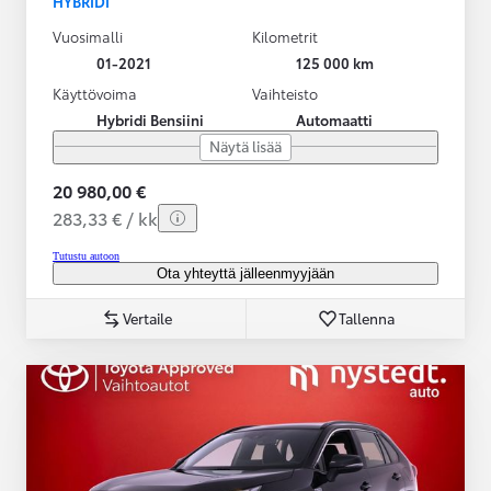
HYBRIDI
Vuosimalli
Kilometrit
01-2021
125 000 km
Käyttövoima
Vaihteisto
Hybridi Bensiini
Automaatti
Näytä lisää
20 980,00 €
283,33 € / kk
Tutustu autoon
Ota yhteyttä jälleenmyyjään
Vertaile
Tallenna