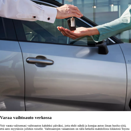
Varaa vaihtoauto verkossa
Voit varata valitsemasi vaihtoauton kahdeksi päiväksi, jotta ehdit nähdä ja koeajaa auton ilman huolta siitä,
että auto myytäisiin jollekin toiselle. Vaihtoautojen varaaminen on tällä hetkellä mahdollista liikkeistä Toyota