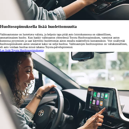
Huoltosopimuksella lisää huolettomuutta
Vaihtoautomme on luotettava valinta, ja helpoin tapa pitää auto loistokunnossa on säännöllinen,
ammattimainen huolto. Kun hankit vaihtoauton yhteydessä Toyota Huoltosopimuksen, varmistat auton
kunnossa pysymisen ja saat käyttöösi huolettoman auton ennalta määritellyin kustannuksin. Voit sisällyttää
huoltosopimukseen auton seuraavat kaksi tai neljä huoltoa. Vaihtoautojen huoltosopimus on valtakunnallinen,
eli auto voidaan huoltaa missä tahansa Toyota-palvelupisteessä.
Lue lisää Toyota Huoltosopimuksesta