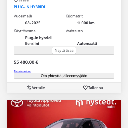
PLUG-IN HYBRIDI
Vuosimalli
Kilometrit
08-2025
11 000 km
Käyttövoima
Vaihteisto
Plug-in hybridi
Bensiini
Automaatti
Näytä lisää
55 480,00 €
Tutustu autoon
Ota yhteyttä jälleenmyyjään
Vertaile
Tallenna