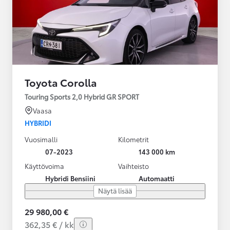
Toyota Corolla
Touring Sports 2,0 Hybrid GR SPORT
Vaasa
HYBRIDI
Vuosimalli
Kilometrit
07-2023
143 000 km
Käyttövoima
Vaihteisto
Hybridi Bensiini
Automaatti
Näytä lisää
29 980,00 €
362,35 € / kk