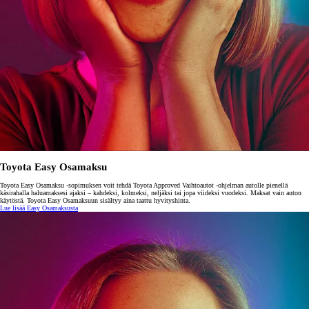
Toyota Easy Osamaksu
Toyota Easy Osamaksu -sopimuksen voit tehdä Toyota Approved Vaihtoautot -ohjelman autolle pienellä
käsirahalla haluamaksesi ajaksi – kahdeksi, kolmeksi, neljäksi tai jopa viideksi vuodeksi. Maksat vain auton
käytöstä. Toyota Easy Osamaksuun sisältyy aina taattu hyvityshinta.
Lue lisää Easy Osamaksusta