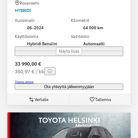
Rovaniemi
HYBRIDI
Vuosimalli
Kilometrit
06-2024
64 000 km
Käyttövoima
Vaihteisto
Hybridi Bensiini
Automaatti
Näytä lisää
33 990,00 €
350,97 € / kk
Tutustu autoon
Ota yhteyttä jälleenmyyjään
Vertaile
Tallenna