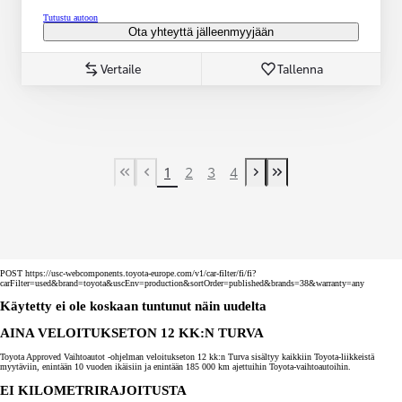
Tutustu autoon
Ota yhteyttä jälleenmyyjään
Vertaile
Tallenna
1
2
3
4
First Page
Previous page
Next page
Last Page
POST https://usc-webcomponents.toyota-europe.com/v1/car-filter/fi/fi?
carFilter=used&brand=toyota&uscEnv=production&sortOrder=published&brands=38&warranty=any
Käytetty ei ole koskaan tuntunut näin uudelta
AINA VELOITUKSETON 12 KK:N TURVA
Toyota Approved Vaihtoautot -ohjelman veloitukseton 12 kk:n Turva sisältyy kaikkiin Toyota-liikkeistä
myytäviin, enintään 10 vuoden ikäisiin ja enintään 185 000 km ajettuihin Toyota-vaihtoautoihin.
EI KILOMETRIRAJOITUSTA