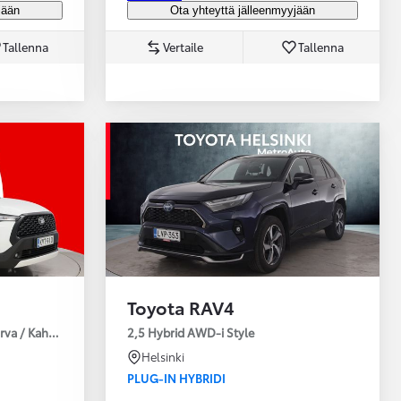
jään
Ota yhteyttä jälleenmyyjään
Tallenna
Vertaile
Tallenna
Toyota RAV4
urva / Kahdet Renkaat / Huoltokirja / Moottorinlämmitin!
2,5 Hybrid AWD-i Style
Helsinki
PLUG-IN HYBRIDI