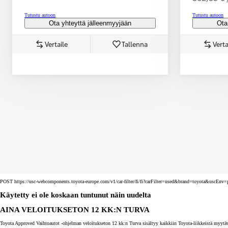
Tutustu autoon
Tutustu autoon
Ota yhteyttä jälleenmyyjään
Ota
Vertaile
Tallenna
Verta
Corolla Touring Sports
HYBRIDI
POST https://usc-webcomponents.toyota-europe.com/v1/car-filter/fi/fi?carFilter=used&brand=toyota&uscE
Käytetty ei ole koskaan tuntunut näin uudelta
AINA VELOITUKSETON 12 KK:N TURVA
Toyota Approved Vaihtoautot -ohjelman veloitukseton 12 kk:n Turva sisältyy kaikkiin Toyota-liikkeistä myytäv