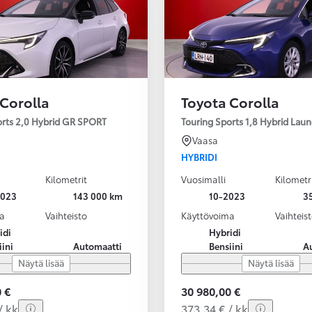
 Corolla
Toyota Corolla
orts 2,0 Hybrid GR SPORT
Touring Sports 1,8 Hybrid Laun
Vaasa
HYBRIDI
Kilometrit
Vuosimalli
Kilometr
2023
143 000 km
10-2023
3
a
Vaihteisto
Käyttövoima
Vaihteis
idi
Hybridi
iini
Automaatti
Bensiini
A
Näytä lisää
Näytä lisää
 €
30 980,00 €
/ kk
373,34 € / kk