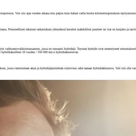
joitusta. Voit siis ajaa vuoden aikana niin paljon kuin haluat vailla huolta kilometrirajoituksen täyttymisest
 Perusteellisen teknisen tarkastuksen yhteydessä havaitut mahdolliset puutteet tai viat on korjattu ja tarvitta
s vaihtoautovalikoimassamme, jossa on runsaasti hybridejä. Toyotan hybridit ovat menestyneet erinomaisesti au
e hybridiakuilleen 10 vuoden / 350 000 km:n hybridiakkuturvan.
sen, jossa varmistetaan akun ja hybridijärjestelmän toimivuus sekä taataan hybridiakkuturva. Voit siis olla va