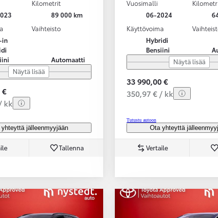
Kilometrit
Vuosimalli
Kilometr
2023
89 000 km
06-2024
6
a
Vaihteisto
Käyttövoima
Vaihteis
-in
Hybridi
idi
Bensiini
A
iini
Automaatti
Näytä lisää
Näytä lisää
33 990,00 €
 €
350,97 € / kk
/ kk
Tutustu autoon
 yhteyttä jälleenmyyjään
Ota yhteyttä jälleenmyy
ile
Tallenna
Vertaile