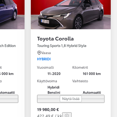
Toyota Corolla
ch Edition
Touring Sports 1,8 Hybrid Style
Vaasa
HYBRIDI
it
Vuosimalli
Kilometrit
5 000 km
11-2020
161 000 km
to
Käyttövoima
Vaihteisto
Hybridi
utomaatti
Bensiini
Automaatti
Näytä lisää
19 980,00 €
422,49 € / kk