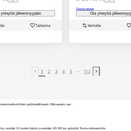
Tutustu autoon
 yhteyttä jälleenmyyjään
Ota yhteyttä jälleenmyy
ile
Tallenna
Vertaile
...
1
2
3
4
5
113
Previous page
Next page
nv=production&sortOrder=published&brands=38&warranty=any
iin, enintään 10 vuoden ikäisiin ja enintään 185 000 km ajettuihin Toyota-vaihtoautoihin.