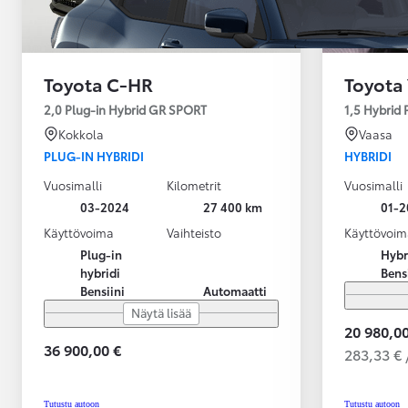
Toyota C-HR
Toyota 
2,0 Plug-in Hybrid GR SPORT
1,5 Hybrid
Kokkola
Vaasa
PLUG-IN HYBRIDI
HYBRIDI
Vuosimalli
Kilometrit
Vuosimalli
03-2024
27 400 km
01-2
Käyttövoima
Vaihteisto
Käyttövoim
Plug-in
Hybr
hybridi
Bens
Bensiini
Automaatti
Näytä lisää
20 980,00
36 900,00 €
283,33 € 
Alkaen
tai kuukausierä
Tutustu autoon
Tutustu autoon