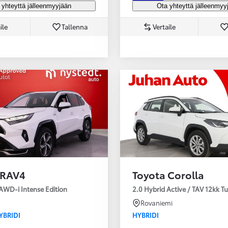
 yhteyttä jälleenmyyjään
Ota yhteyttä jälleenmyy
ile
Tallenna
Vertaile
 RAV4
Toyota Corolla
AWD-i Intense Edition
2.0 Hybrid Active / TAV 12kk T
Rovaniemi
YBRIDI
HYBRIDI