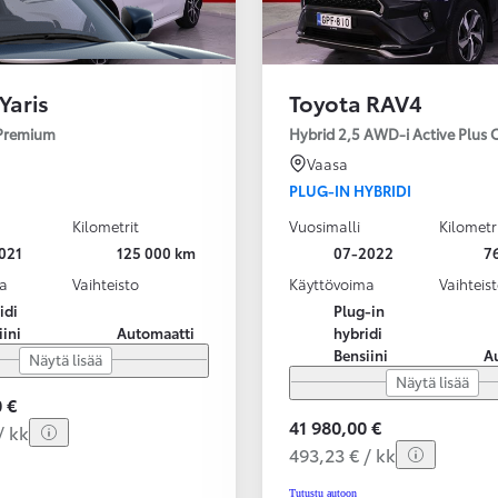
Yaris
Toyota RAV4
 Premium
Hybrid 2,5 AWD-i Active Plus 
Vaasa
PLUG-IN HYBRIDI
Kilometrit
Vuosimalli
Kilometr
021
125 000 km
07-2022
7
a
Vaihteisto
Käyttövoima
Vaihteis
idi
Plug-in
iini
Automaatti
hybridi
Bensiini
A
Näytä lisää
Näytä lisää
 €
41 980,00 €
/ kk
493,23 € / kk
Tutustu autoon