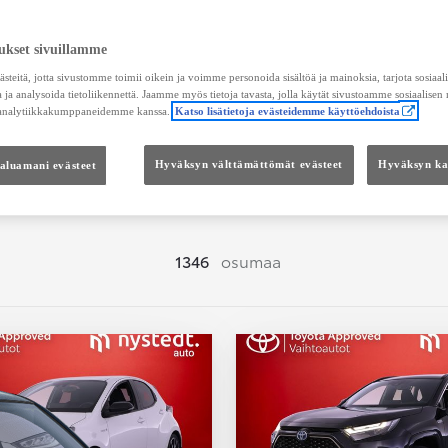
Hae vaihtoautoja
ukset sivuillamme
teitä, jotta sivustomme toimii oikein ja voimme personoida sisältöä ja mainoksia, tarjota sosiaa
 ja analysoida tietoliikennettä. Jaamme myös tietoja tavasta, jolla käytät sivustoamme sosiaalisen
 analytiikkakumppaneidemme kanssa.
Katso lisätietoja evästeidemme käyttöehdoista
Hinta
Kokonaishinta
haluamani evästeet
Hyväksyn välttämättömät evästeet
Hyväksyn kai
1346
osumaa