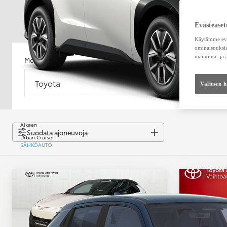
Evästeaset
Käytämme eväs
ominaisuuksia
mainonta- ja
Merkki
Malli
Toyota
Malli
Valitsen 
Alkaen
Suodata ajoneuvoja
Urban Cruiser
SÄHKÖAUTO