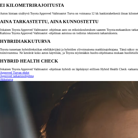
EI KILOMETRIRAJOITUSTA
Auton hintaan sisältyvä Toyota Approved Vaihtoautot Turva on voimassa 12 kk hankintahetkestä ilman kilometrira
AINA TARKASTETTU, AINA KUNNOSTETTU
Jokainen Toyota Approved Vaihtoautot -ohjelman auto on erikoiskoulutuksen saaneen Toyota-mekaanikon tarkastama.
Kaikissa Toyota Approved Vaihtoautot -ohjelman autoissa on todistus teknisestä tarkastuksesta.
HYBRIDIAKKUTURVA
Toyota tunnetaan hybriditekniikan edelläkävijänä ja hybridien ylivoimaisena markkinajohtajana. Tämä näkyy myö
toimivuutensa. Ne kestävät koko auton käyttöiän, ja Toyota myöntääkin huolto-ohjelmansa mukaan huolletuill
HYBRID HEALTH CHECK
Jokainen Toyota Approved Vaihtoautot -ohjelman hybridi on läpikäynyt erillisen Hybrid Health Check -tarkastuk
Approved Turvan ehdot
Alkaen
Approved tarkastusohjelma
tai kuukausierä
Akkuturva
RAV4
LADATTAVA HYBRIDI