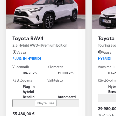
Toyota RAV4
Toyota
2,5 Hybrid AWD-i Premium Edition
Touring Sp
Vaasa
Vaasa
PLUG-IN HYBRIDI
HYBRIDI
Vuosimalli
Kilometrit
Vuosimalli
08-2025
11 000 km
07-
Käyttövoima
Vaihteisto
Käyttövoim
Plug-in
Hybr
hybridi
Bens
Bensiini
Automaatti
Näytä lisää
29 980,00
55 480,00 €
362,35 € 