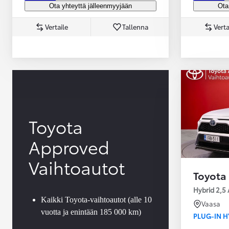
Ota yhteyttä jälleenmyyjään
Ota
Vertaile
Tallenna
Verta
Yaris Cross
HYBRIDI
Tulossa pian
Toyota
Approved
Vaihtoautot
Toyota
Hybrid 2,5 
Kaikki Toyota-vaihtoautot (alle 10
Vaasa
vuotta ja enintään 185 000 km)
PLUG-IN H