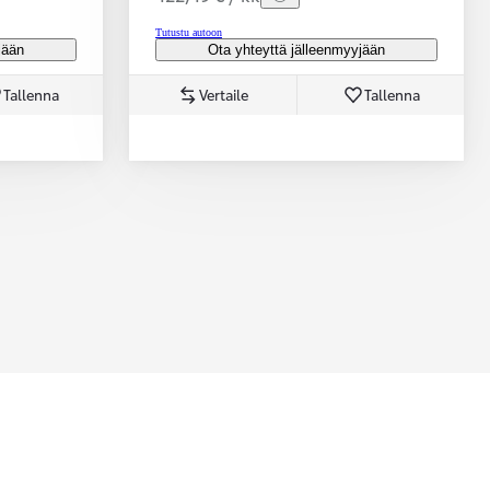
Tutustu autoon
jään
Ota yhteyttä jälleenmyyjään
Tallenna
Vertaile
Tallenna