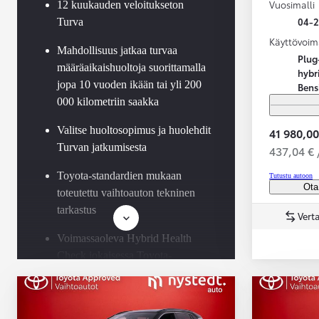
Vuosimalli
12 kuukauden veloitukseton
04-
Turva
Käyttövoim
Mahdollisuus jatkaa turvaa
Plug
määräaikaishuoltoja suorittamalla
hybr
jopa 10 vuoden ikään tai yli 200
Bens
000 kilometriin saakka
Valitse huoltosopimus ja huolehdit
41 980,00
Turvan jatkumisesta
437,04 € 
Toyota-standardien mukaan
Tutustu autoon
Ota
toteutettu vaihtoauton tekninen
tarkastus
Verta
Voimassaoleva Hybrid Health
Check jokaisessa Toyota-
hybridissä
Saatavilla Easy Osamaksu -
rahoitus ja Toyota Vakuutus