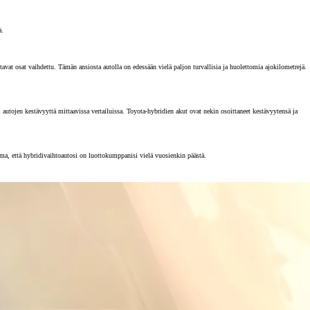
ä.
vat osat vaihdettu. Tämän ansiosta autolla on edessään vielä paljon turvallisia ja huolettomia ajokilometrejä.
tojen kestävyyttä mittaavissa vertailuissa. Toyota-hybridien akut ovat nekin osoittaneet kestävyytensä ja
rma, että hybridivaihtoautosi on luottokumppanisi vielä vuosienkin päästä.