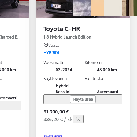
Toyota C-HR
Charged Edition
1,8 Hybrid Launch Edition
Vaasa
HYBRIDI
it
Vuosimalli
Kilometrit
6 000 km
03-2024
48 000 km
to
Käyttövoima
Vaihteisto
Hybridi
Bensiini
Automaatti
utomaatti
Näytä lisää
31 900,00 €
336,20 € / kk
Tutustu autoon